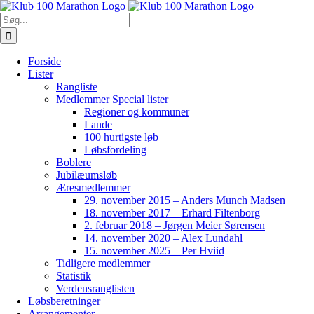
Skip
to
Søg
content
efter:
Forside
Lister
Rangliste
Medlemmer Special lister
Regioner og kommuner
Lande
100 hurtigste løb
Løbsfordeling
Boblere
Jubilæumsløb
Æresmedlemmer
29. november 2015 – Anders Munch Madsen
18. november 2017 – Erhard Filtenborg
2. februar 2018 – Jørgen Meier Sørensen
14. november 2020 – Alex Lundahl
15. november 2025 – Per Hviid
Tidligere medlemmer
Statistik
Verdensranglisten
Løbsberetninger
Arrangementer