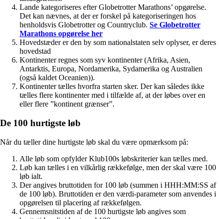
Lande kategoriseres efter Globetrotter Marathons’ opgørelse.
Det kan nævnes, at der er forskel på kategoriseringen hos
henholdsvis Globetrotter og Countryclub.
Se Globetrotter
Marathons opgørelse her
Hovedstæder er den by som nationalstaten selv oplyser, er deres
hovedstad
Kontinenter regnes som syv kontinenter (Afrika, Asien,
Antarktis, Europa, Nordamerika, Sydamerika og Australien
(også kaldet Oceanien)).
Kontinenter tælles hvorfra starten sker. Der kan således ikke
tælles flere kontinenter med i tilfælde af, at der løbes over en
eller flere ”kontinent grænser”.
De 100 hurtigste løb
Når du tæller dine hurtigste løb skal du være opmærksom på:
Alle løb som opfylder Klub100s løbskriterier kan tælles med.
Løb kan tælles i en vilkårlig rækkefølge, men der skal være 100
løb ialt.
Der angives bruttotiden for 100 løb (summen i HHH:MM:SS af
de 100 løb). Bruttotiden er den værdi-parameter som anvendes i
opgørelsen til placering af rækkefølgen.
Gennemsnitstiden af de 100 hurtigste løb angives som