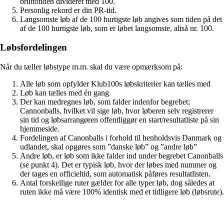
bruttotiden divideret med 100.
Personlig rekord er din PR-tid.
Langsomste løb af de 100 hurtigste løb angives som tiden på det
af de 100 hurtigste løb, som er løbet langsomste, altså nr. 100.
Løbsfordelingen
Når du tæller løbstype m.m. skal du være opmærksom på:
Alle løb som opfylder Klub100s løbskriterier kan tælles med
Løb kan tælles med én gang
Der kan medregnes løb, som falder indenfor begrebet;
Cannonballs, hvilket vil sige løb, hvor løberen selv registrerer
sin tid og løbsarrangøren offentliggør en start/resultatliste på sin
hjemmeside.
Fordelingen af Canonballs i forhold til henholdsvis Danmark og
udlandet, skal opgøres som ”danske løb” og ”andre løb”
Andre løb, er løb som ikke falder ind under begrebet Canonballs
(se punkt 4). Det er typisk løb, hvor der løbes med nummer og
der tages en officieltid, som automatisk påføres resultatlisten.
Antal forskellige ruter gælder for alle typer løb, dog således at
ruten ikke må være 100% identisk med et tidligere løb (løbsrute).