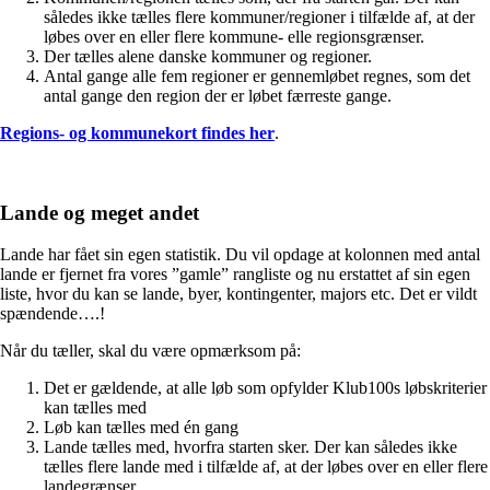
således ikke tælles flere kommuner/regioner i tilfælde af, at der
løbes over en eller flere kommune- elle regionsgrænser.
Der tælles alene danske kommuner og regioner.
Antal gange alle fem regioner er gennemløbet regnes, som det
antal gange den region der er løbet færreste gange.
Regions- og kommunekort findes her
.
Lande og meget andet
Lande har fået sin egen statistik. Du vil opdage at kolonnen med antal
lande er fjernet fra vores ”gamle” rangliste og nu erstattet af sin egen
liste, hvor du kan se lande, byer, kontingenter, majors etc. Det er vildt
spændende….!
Når du tæller, skal du være opmærksom på:
Det er gældende, at alle løb som opfylder Klub100s løbskriterier
kan tælles med
Løb kan tælles med én gang
Lande tælles med, hvorfra starten sker. Der kan således ikke
tælles flere lande med i tilfælde af, at der løbes over en eller flere
landegrænser.