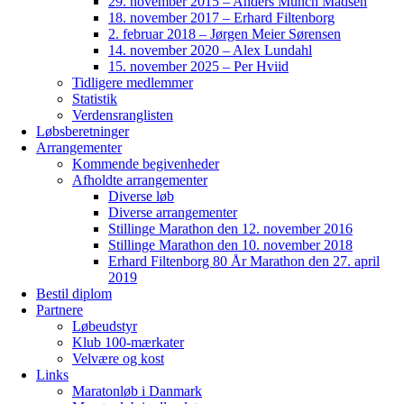
29. november 2015 – Anders Munch Madsen
18. november 2017 – Erhard Filtenborg
2. februar 2018 – Jørgen Meier Sørensen
14. november 2020 – Alex Lundahl
15. november 2025 – Per Hviid
Tidligere medlemmer
Statistik
Verdensranglisten
Løbsberetninger
Arrangementer
Kommende begivenheder
Afholdte arrangementer
Diverse løb
Diverse arrangementer
Stillinge Marathon den 12. november 2016
Stillinge Marathon den 10. november 2018
Erhard Filtenborg 80 År Marathon den 27. april
2019
Bestil diplom
Partnere
Løbeudstyr
Klub 100-mærkater
Velvære og kost
Links
Maratonløb i Danmark