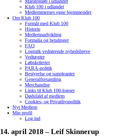
Maratonløb i udlandet
Klub 100 i udlandet
Medlemmernes egne hjemmesider
Om Klub 100
Formål med Klub 100
Historie
Medlemsudvikling
Formalia og betalinger
FAQ
Logistik vedrørende nyhedsbreve
Vedtægter
Løbskriterier
PARA-politik
Bestyrelse og suppleanter
Generalforsamling
Merchandise
Links til Klub 100-logoer
Dødsfald af medlem
Cookies- og Privatlivspolitik
Nyt Medlem
Min profil
Log ind
14. april 2018 – Leif Skinnerup