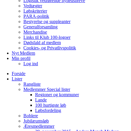
Logistik vedrørende nyhedsbreve
Vedtægter
Løbskriterier
PARA-politik
Bestyrelse og suppleanter
Generalforsamling
Merchandise
Links til Klub 100-logoer
Dødsfald af medlem
Cookies- og Privatlivspolitik
Nyt Medlem
Min profil
Log ind
Forside
Lister
Rangliste
Medlemmer Special lister
Regioner og kommuner
Lande
100 hurtigste løb
Løbsfordeling
Boblere
Jubilæumsløb
Æresmedlemmer