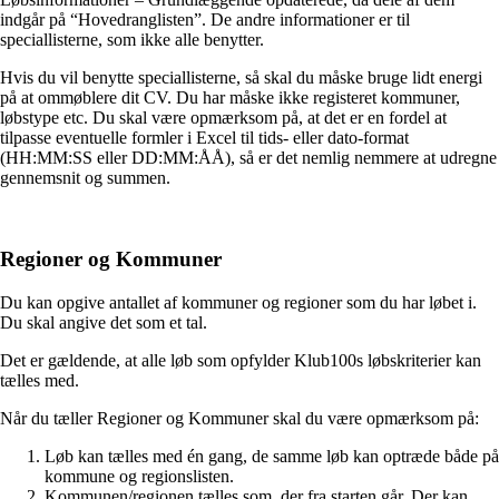
indgår på “Hovedranglisten”. De andre informationer er til
speciallisterne, som ikke alle benytter.
Hvis du vil benytte speciallisterne, så skal du måske bruge lidt energi
på at ommøblere dit CV. Du har måske ikke registeret kommuner,
løbstype etc. Du skal være opmærksom på, at det er en fordel at
tilpasse eventuelle formler i Excel til tids- eller dato-format
(HH:MM:SS eller DD:MM:ÅÅ), så er det nemlig nemmere at udregne
gennemsnit og summen.
Regioner og Kommuner
Du kan opgive antallet af kommuner og regioner som du har løbet i.
Du skal angive det som et tal.
Det er gældende, at alle løb som opfylder Klub100s løbskriterier kan
tælles med.
Når du tæller Regioner og Kommuner skal du være opmærksom på:
Løb kan tælles med én gang, de samme løb kan optræde både på
kommune og regionslisten.
Kommunen/regionen tælles som, der fra starten går. Der kan