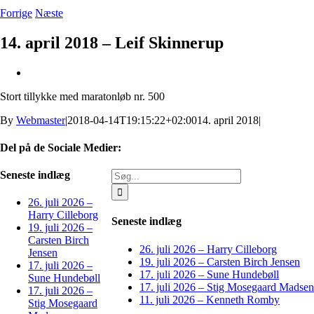
Forrige
Næste
14. april 2018 – Leif Skinnerup
Se
større
Stort tillykke med maratonløb nr. 500
billede
By
Webmaster
|
2018-04-14T19:15:22+02:00
14. april 2018
|
Del på de Sociale Medier:
Facebook
X
LinkedIn
Pinterest
E-
Søg
Seneste indlæg
mail
efter:
26. juli 2026 –
Harry Cilleborg
Seneste indlæg
19. juli 2026 –
Carsten Birch
26. juli 2026 – Harry Cilleborg
Jensen
19. juli 2026 – Carsten Birch Jensen
17. juli 2026 –
17. juli 2026 – Sune Hundebøll
Sune Hundebøll
17. juli 2026 – Stig Mosegaard Madsen
17. juli 2026 –
11. juli 2026 – Kenneth Romby
Stig Mosegaard