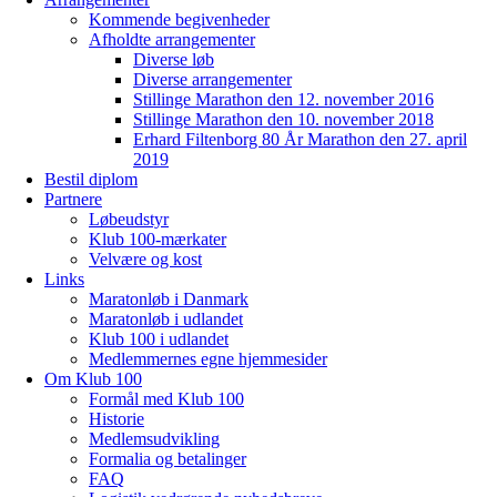
Kommende begivenheder
Afholdte arrangementer
Diverse løb
Diverse arrangementer
Stillinge Marathon den 12. november 2016
Stillinge Marathon den 10. november 2018
Erhard Filtenborg 80 År Marathon den 27. april
2019
Bestil diplom
Partnere
Løbeudstyr
Klub 100-mærkater
Velvære og kost
Links
Maratonløb i Danmark
Maratonløb i udlandet
Klub 100 i udlandet
Medlemmernes egne hjemmesider
Om Klub 100
Formål med Klub 100
Historie
Medlemsudvikling
Formalia og betalinger
FAQ