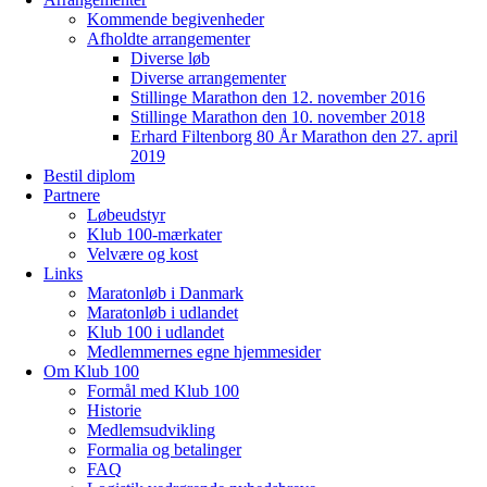
Kommende begivenheder
Afholdte arrangementer
Diverse løb
Diverse arrangementer
Stillinge Marathon den 12. november 2016
Stillinge Marathon den 10. november 2018
Erhard Filtenborg 80 År Marathon den 27. april
2019
Bestil diplom
Partnere
Løbeudstyr
Klub 100-mærkater
Velvære og kost
Links
Maratonløb i Danmark
Maratonløb i udlandet
Klub 100 i udlandet
Medlemmernes egne hjemmesider
Om Klub 100
Formål med Klub 100
Historie
Medlemsudvikling
Formalia og betalinger
FAQ