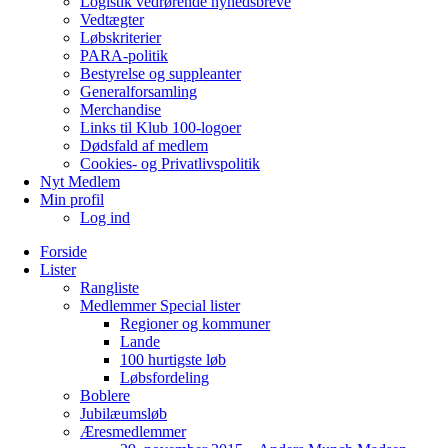
Logistik vedrørende nyhedsbreve
Vedtægter
Løbskriterier
PARA-politik
Bestyrelse og suppleanter
Generalforsamling
Merchandise
Links til Klub 100-logoer
Dødsfald af medlem
Cookies- og Privatlivspolitik
Nyt Medlem
Min profil
Log ind
Forside
Lister
Rangliste
Medlemmer Special lister
Regioner og kommuner
Lande
100 hurtigste løb
Løbsfordeling
Boblere
Jubilæumsløb
Æresmedlemmer