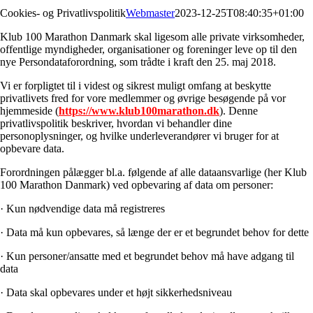
Cookies- og Privatlivspolitik
Webmaster
2023-12-25T08:40:35+01:00
Klub 100 Marathon Danmark skal ligesom alle private virksomheder,
offentlige myndigheder, organisationer og foreninger leve op til den
nye Persondataforordning, som trådte i kraft den 25. maj 2018.
Vi er forpligtet til i videst og sikrest muligt omfang at beskytte
privatlivets fred for vore medlemmer og øvrige besøgende på vor
hjemmeside (
https://www.klub100marathon.dk
). Denne
privatlivspolitik beskriver, hvordan vi behandler dine
personoplysninger, og hvilke underleverandører vi bruger for at
opbevare data.
Forordningen pålægger bl.a. følgende af alle dataansvarlige (her Klub
100 Marathon Danmark) ved opbevaring af data om personer:
· Kun nødvendige data må registreres
· Data må kun opbevares, så længe der er et begrundet behov for dette
· Kun personer/ansatte med et begrundet behov må have adgang til
data
· Data skal opbevares under et højt sikkerhedsniveau