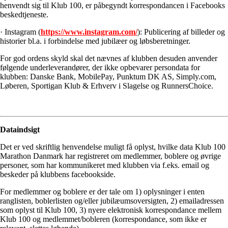
henvendt sig til Klub 100, er påbegyndt korrespondancen i Facebooks
beskedtjeneste.
· Instagram (
https://www.instagram.com/
): Publicering af billeder og
historier bl.a. i forbindelse med jubilæer og løbsberetninger.
For god ordens skyld skal det nævnes af klubben desuden anvender
følgende underleverandører, der ikke opbevarer persondata for
klubben: Danske Bank, MobilePay, Punktum DK AS, Simply.com,
Løberen, Sportigan Klub & Erhverv i Slagelse og RunnersChoice.
Dataindsigt
Det er ved skriftlig henvendelse muligt få oplyst, hvilke data Klub 100
Marathon Danmark har registreret om medlemmer, boblere og øvrige
personer, som har kommunikeret med klubben via f.eks. email og
beskeder på klubbens facebookside.
For medlemmer og boblere er der tale om 1) oplysninger i enten
ranglisten, boblerlisten og/eller jubilæumsoversigten, 2) emailadressen
som oplyst til Klub 100, 3) nyere elektronisk korrespondance mellem
Klub 100 og medlemmet/bobleren (korrespondance, som ikke er