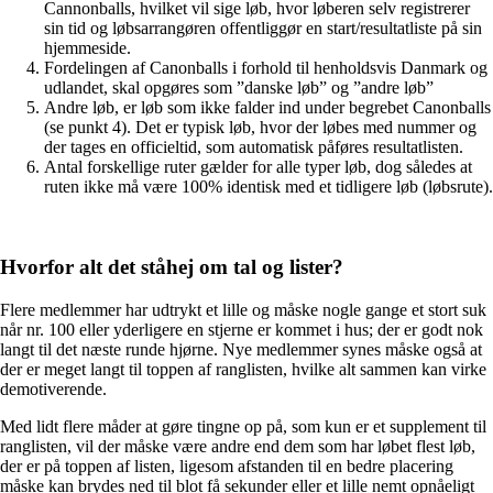
Cannonballs, hvilket vil sige løb, hvor løberen selv registrerer
sin tid og løbsarrangøren offentliggør en start/resultatliste på sin
hjemmeside.
Fordelingen af Canonballs i forhold til henholdsvis Danmark og
udlandet, skal opgøres som ”danske løb” og ”andre løb”
Andre løb, er løb som ikke falder ind under begrebet Canonballs
(se punkt 4). Det er typisk løb, hvor der løbes med nummer og
der tages en officieltid, som automatisk påføres resultatlisten.
Antal forskellige ruter gælder for alle typer løb, dog således at
ruten ikke må være 100% identisk med et tidligere løb (løbsrute).
Hvorfor alt det ståhej om tal og lister?
Flere medlemmer har udtrykt et lille og måske nogle gange et stort suk
når nr. 100 eller yderligere en stjerne er kommet i hus; der er godt nok
langt til det næste runde hjørne. Nye medlemmer synes måske også at
der er meget langt til toppen af ranglisten, hvilke alt sammen kan virke
demotiverende.
Med lidt flere måder at gøre tingne op på, som kun er et supplement til
ranglisten, vil der måske være andre end dem som har løbet flest løb,
der er på toppen af listen, ligesom afstanden til en bedre placering
måske kan brydes ned til blot få sekunder eller et lille nemt opnåeligt