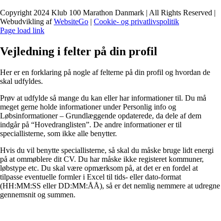
Copyright 2024 Klub 100 Marathon Danmark | All Rights Reserved |
Webudvikling af
WebsiteGo
|
Cookie- og privatlivspolitik
Page load link
Vejledning i felter på din profil
Her er en forklaring på nogle af felterne på din profil og hvordan de
skal udfyldes.
Prøv at udfylde så mange du kan eller har informationer til. Du må
meget gerne holde informationer under Personlig info og
Løbsinformationer – Grundlæggende opdaterede, da dele af dem
indgår på “Hovedranglisten”. De andre informationer er til
speciallisterne, som ikke alle benytter.
Hvis du vil benytte speciallisterne, så skal du måske bruge lidt energi
på at ommøblere dit CV. Du har måske ikke registeret kommuner,
løbstype etc. Du skal være opmærksom på, at det er en fordel at
tilpasse eventuelle formler i Excel til tids- eller dato-format
(HH:MM:SS eller DD:MM:ÅÅ), så er det nemlig nemmere at udregne
gennemsnit og summen.