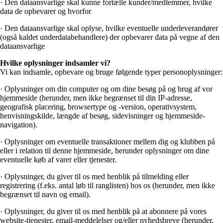
· Den dataansvarlige skal kunne fortælle kunder/medlemmer, hvilke
data de opbevarer og hvorfor
· Den dataansvarlige skal oplyse, hvilke eventuelle underleverandører
(også kaldet underdatabehandlere) der opbevarer data på vegne af den
dataansvarlige
Hvilke oplysninger indsamler vi?
Vi kan indsamle, opbevare og bruge følgende typer personoplysninger:
· Oplysninger om din computer og om dine besøg på og brug af vor
hjemmeside (herunder, men ikke begrænset til din IP-adresse,
geografisk placering, browsertype og -version, operativsystem,
henvisningskilde, længde af besøg, sidevisninger og hjemmeside-
navigation).
· Oplysninger om eventuelle transaktioner mellem dig og klubben på
eller i relation til denne hjemmeside, herunder oplysninger om dine
eventuelle køb af varer eller tjenester.
· Oplysninger, du giver til os med henblik på tilmelding eller
registrering (f.eks. antal løb til ranglisten) hos os (herunder, men ikke
begrænset til navn og email).
· Oplysninger, du giver til os med henblik på at abonnere på vores
website-tjenester, email-meddelelser og/eller nyhedsbreve (herunder,