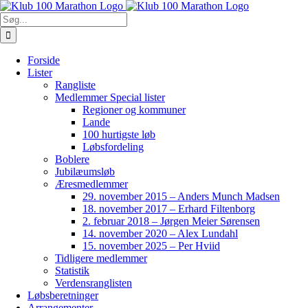
Skip
to
Søg
content
efter:
Forside
Lister
Rangliste
Medlemmer Special lister
Regioner og kommuner
Lande
100 hurtigste løb
Løbsfordeling
Boblere
Jubilæumsløb
Æresmedlemmer
29. november 2015 – Anders Munch Madsen
18. november 2017 – Erhard Filtenborg
2. februar 2018 – Jørgen Meier Sørensen
14. november 2020 – Alex Lundahl
15. november 2025 – Per Hviid
Tidligere medlemmer
Statistik
Verdensranglisten
Løbsberetninger
Arrangementer