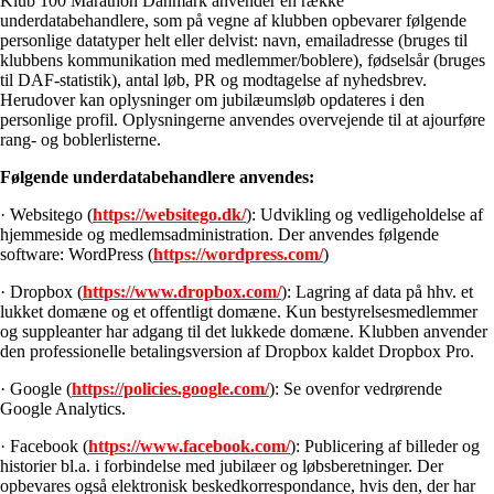
Klub 100 Marathon Danmark anvender en række
underdatabehandlere, som på vegne af klubben opbevarer følgende
personlige datatyper helt eller delvist: navn, emailadresse (bruges til
klubbens kommunikation med medlemmer/boblere), fødselsår (bruges
til DAF-statistik), antal løb, PR og modtagelse af nyhedsbrev.
Herudover kan oplysninger om jubilæumsløb opdateres i den
personlige profil. Oplysningerne anvendes overvejende til at ajourføre
rang- og boblerlisterne.
Følgende underdatabehandlere anvendes:
· Websitego (
https://websitego.dk/
): Udvikling og vedligeholdelse af
hjemmeside og medlemsadministration. Der anvendes følgende
software: WordPress (
https://wordpress.com/
)
· Dropbox (
https://www.dropbox.com/
): Lagring af data på hhv. et
lukket domæne og et offentligt domæne. Kun bestyrelsesmedlemmer
og suppleanter har adgang til det lukkede domæne. Klubben anvender
den professionelle betalingsversion af Dropbox kaldet Dropbox Pro.
· Google (
https://policies.google.com/
): Se ovenfor vedrørende
Google Analytics.
· Facebook (
https://www.facebook.com/
): Publicering af billeder og
historier bl.a. i forbindelse med jubilæer og løbsberetninger. Der
opbevares også elektronisk beskedkorrespondance, hvis den, der har