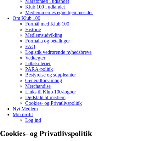
Maratonløb i udlandet
Klub 100 i udlandet
Medlemmernes egne hjemmesider
Om Klub 100
Formål med Klub 100
Historie
Medlemsudvikling
Formalia og betalinger
FAQ
Logistik vedrørende nyhedsbreve
Vedtægter
Løbskriterier
PARA-politik
Bestyrelse og suppleanter
Generalforsamling
Merchandise
Links til Klub 100-logoer
Dødsfald af medlem
Cookies- og Privatlivspolitik
Nyt Medlem
Min profil
Log ind
Cookies- og Privatlivspolitik