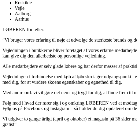
Roskilde
Vejle
Aalborg
Aarhus
LØBEREN fortæller:
”Vi bruger vores erfaring til nøje at udvælge de stærkeste brands og d
Vejledningen i butikkerne bliver foretaget af vores erfarne medarbejde
kan give dig den allerbedste og personlige vejledning.
Alle medarbejdere er selv glade løbere og har derfor masser af praktis
Vejledningen i forbindelse med køb af løbesko tager udgangspunkt i en
med dig, for at vurdere skoens egenskaber og egnethed til dig.
Med andre ord: vi vil gøre det nemt og trygt for dig, at finde frem til 
Følg med i hvad der rører sig i og omkring LØBEREN ved at modtage 
Følg os på Facebook og Instagram – så holder du dig opdateret om de nye
Vi udgiver to gange årligt (april og oktober) et magasin på 36 sider m
gratis!”