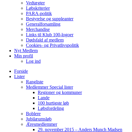
Vedtægter
Løbskriterier
PARA-politik
Bestyrelse og suppleanter
Generalforsamling
Merchandise
Links til Klub 100-logoer
Dødsfald af medlem
Cookies- og Privatlivspolitik
Nyt Medlem
Min profil
Log ind
Forside
Lister
Rangliste
Medlemmer Special lister
Regioner og kommuner
Lande
100 hurtigste løb
Løbsfordeling
Boblere
Jubilæumsløb
Æresmedlemmer
29. november 2015 – Anders Munch Madsen