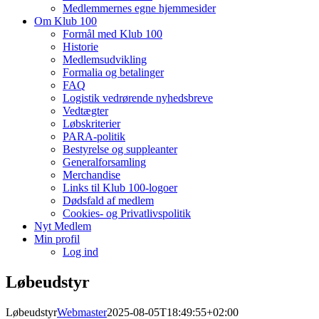
Medlemmernes egne hjemmesider
Om Klub 100
Formål med Klub 100
Historie
Medlemsudvikling
Formalia og betalinger
FAQ
Logistik vedrørende nyhedsbreve
Vedtægter
Løbskriterier
PARA-politik
Bestyrelse og suppleanter
Generalforsamling
Merchandise
Links til Klub 100-logoer
Dødsfald af medlem
Cookies- og Privatlivspolitik
Nyt Medlem
Min profil
Log ind
Løbeudstyr
Løbeudstyr
Webmaster
2025-08-05T18:49:55+02:00