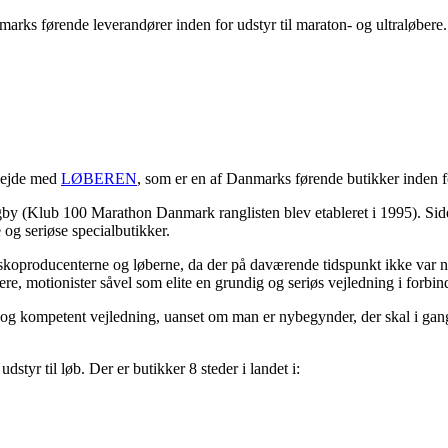
 førende leverandører inden for udstyr til maraton- og ultraløbere.
rbejde med
LØBEREN
, som er en af Danmarks førende butikker inden f
y (Klub 100 Marathon Danmark ranglisten blev etableret i 1995). Side
og seriøse specialbutikker.
roducenterne og løberne, da der på daværende tidspunkt ikke var nogen 
e, motionister såvel som elite en grundig og seriøs vejledning i forbind
lig og kompetent vejledning, uanset om man er nybegynder, der skal i 
yr til løb. Der er butikker 8 steder i landet i: