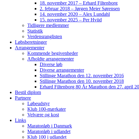
18. november 2017 – Erhard Filtenborg
2. februar 2018 – Jørgen Meier Sørensen
14. november 2020 – Alex Lundahl
15. november 2025 – Per Hviid
Tidligere medlemmer
Statistik
Verdensranglisten
Løbsberetninger
Arrangementer
Kommende begivenheder
Afholdte arrangementer
Diverse løb
Diverse arrangementer
Stillinge Marathon den 12. november 2016
Stillinge Marathon den 10. november 2018
Erhard Filtenborg 80 År Marathon den 27. april 2
Bestil diplom
Partnere
Løbeudstyr
Klub 100-mærkater
Velvære og kost
Links
Maratonløb i Danmark
Maratonløb i udlandet
Klub 100 i udlandet