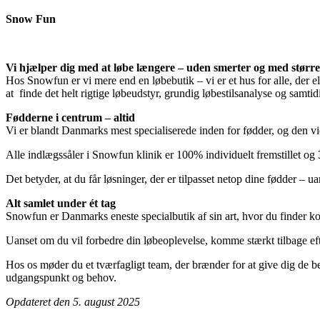
Snow Fun
Vi hjælper dig med at løbe længere – uden smerter og med størr
Hos Snowfun er vi mere end en løbebutik – vi er et hus for alle, der 
at finde det helt rigtige løbeudstyr, grundig løbestilsanalyse og samti
Fødderne i centrum – altid
Vi er blandt Danmarks mest specialiserede inden for fødder, og den vi
Alle indlægssåler i Snowfun klinik er 100% individuelt fremstillet og 
Det betyder, at du får løsninger, der er tilpasset netop dine fødder – ua
Alt samlet under ét tag
Snowfun er Danmarks eneste specialbutik af sin art, hvor du finder kom
Uanset om du vil forbedre din løbeoplevelse, komme stærkt tilbage efter en
Hos os møder du et tværfagligt team, der brænder for at give dig de be
udgangspunkt og behov.
Opdateret den 5. august 2025