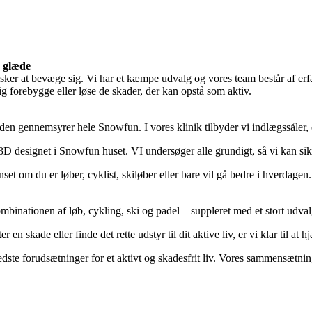
e glæde
elsker at bevæge sig. Vi har et kæmpe udvalg og vores team består af er
dig forebygge eller løse de skader, der kan opstå som aktiv.
den gennemsyrer hele Snowfun. I vores klinik tilbyder vi indlægssåler, 
3D designet i Snowfun huset. VI undersøger alle grundigt, så vi kan sikr
nset om du er løber, cyklist, skiløber eller bare vil gå bedre i hverdagen.
binationen af løb, cykling, ski og padel – suppleret med et stort udvalg
 skade eller finde det rette udstyr til dit aktive liv, er vi klar til at h
dste forudsætninger for et aktivt og skadesfrit liv. Vores sammensætning