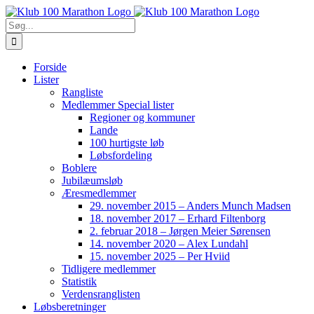
Skip
to
Søg
content
efter:
Forside
Lister
Rangliste
Medlemmer Special lister
Regioner og kommuner
Lande
100 hurtigste løb
Løbsfordeling
Boblere
Jubilæumsløb
Æresmedlemmer
29. november 2015 – Anders Munch Madsen
18. november 2017 – Erhard Filtenborg
2. februar 2018 – Jørgen Meier Sørensen
14. november 2020 – Alex Lundahl
15. november 2025 – Per Hviid
Tidligere medlemmer
Statistik
Verdensranglisten
Løbsberetninger