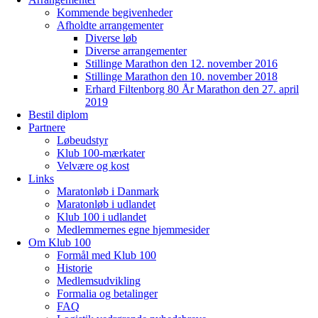
Kommende begivenheder
Afholdte arrangementer
Diverse løb
Diverse arrangementer
Stillinge Marathon den 12. november 2016
Stillinge Marathon den 10. november 2018
Erhard Filtenborg 80 År Marathon den 27. april
2019
Bestil diplom
Partnere
Løbeudstyr
Klub 100-mærkater
Velvære og kost
Links
Maratonløb i Danmark
Maratonløb i udlandet
Klub 100 i udlandet
Medlemmernes egne hjemmesider
Om Klub 100
Formål med Klub 100
Historie
Medlemsudvikling
Formalia og betalinger
FAQ