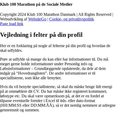
Klub 100 Marathon på de Sociale Medier
Copyright 2024 Klub 100 Marathon Danmark | All Rights Reserved |
Webudvikling af
WebsiteGo
|
Cookie- og privatlivspolitik
Page load link
Vejledning i felter på din profil
Her er en forklaring på nogle af felterne på din profil og hvordan de
skal udfyldes.
Prøv at udfylde så mange du kan eller har informationer til. Du må
meget gerne holde informationer under Personlig info og
Løbsinformationer – Grundlæggende opdaterede, da dele af dem
indgår på “Hovedranglisten”. De andre informationer er til
speciallisterne, som ikke alle benytter.
Hvis du vil benytte speciallisterne, så skal du måske bruge lidt energi
på at ommøblere dit CV. Du har måske ikke registeret kommuner,
løbstype etc. Du skal være opmærksom på, at det er en fordel at
tilpasse eventuelle formler i Excel til tids- eller dato-format
(HH:MM:SS eller DD:MM:ÅÅ), så er det nemlig nemmere at udregne
gennemsnit og summen.