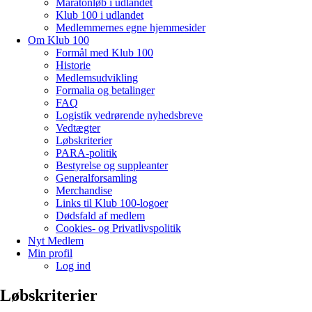
Maratonløb i udlandet
Klub 100 i udlandet
Medlemmernes egne hjemmesider
Om Klub 100
Formål med Klub 100
Historie
Medlemsudvikling
Formalia og betalinger
FAQ
Logistik vedrørende nyhedsbreve
Vedtægter
Løbskriterier
PARA-politik
Bestyrelse og suppleanter
Generalforsamling
Merchandise
Links til Klub 100-logoer
Dødsfald af medlem
Cookies- og Privatlivspolitik
Nyt Medlem
Min profil
Log ind
Løbskriterier