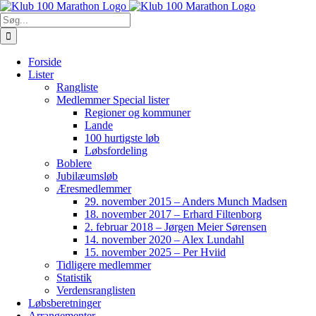
Skip
to
Søg
content
efter:
Forside
Lister
Rangliste
Medlemmer Special lister
Regioner og kommuner
Lande
100 hurtigste løb
Løbsfordeling
Boblere
Jubilæumsløb
Æresmedlemmer
29. november 2015 – Anders Munch Madsen
18. november 2017 – Erhard Filtenborg
2. februar 2018 – Jørgen Meier Sørensen
14. november 2020 – Alex Lundahl
15. november 2025 – Per Hviid
Tidligere medlemmer
Statistik
Verdensranglisten
Løbsberetninger
Arrangementer