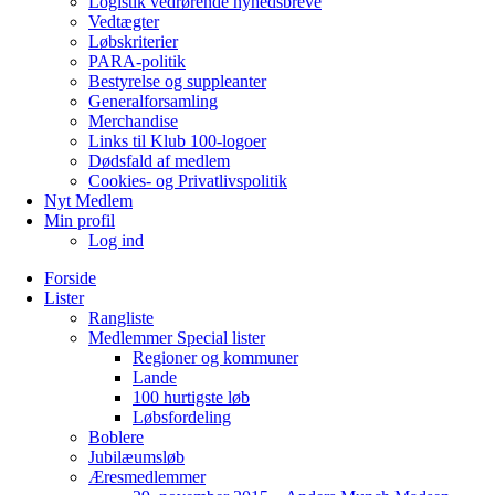
Logistik vedrørende nyhedsbreve
Vedtægter
Løbskriterier
PARA-politik
Bestyrelse og suppleanter
Generalforsamling
Merchandise
Links til Klub 100-logoer
Dødsfald af medlem
Cookies- og Privatlivspolitik
Nyt Medlem
Min profil
Log ind
Forside
Lister
Rangliste
Medlemmer Special lister
Regioner og kommuner
Lande
100 hurtigste løb
Løbsfordeling
Boblere
Jubilæumsløb
Æresmedlemmer