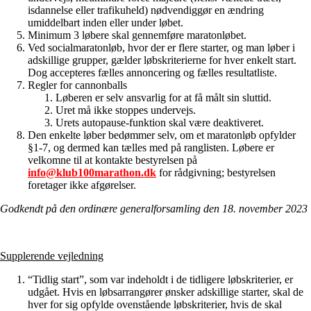
isdannelse eller trafikuheld) nødvendiggør en ændring
umiddelbart inden eller under løbet.
Minimum 3 løbere skal gennemføre maratonløbet.
Ved socialmaratonløb, hvor der er flere starter, og man løber i
adskillige grupper, gælder løbskriterierne for hver enkelt start.
Dog accepteres fælles annoncering og fælles resultatliste.
Regler for cannonballs
Løberen er selv ansvarlig for at få målt sin sluttid.
Uret må ikke stoppes undervejs.
Urets autopause-funktion skal være deaktiveret.
Den enkelte løber bedømmer selv, om et maratonløb opfylder
§1-7, og dermed kan tælles med på ranglisten. Løbere er
velkomne til at kontakte bestyrelsen på
info@klub100marathon.dk
for rådgivning; bestyrelsen
foretager ikke afgørelser.
Godkendt på den ordinære generalforsamling den 18. november 2023
Supplerende vejledning
“Tidlig start”, som var indeholdt i de tidligere løbskriterier, er
udgået. Hvis en løbsarrangører ønsker adskillige starter, skal de
hver for sig opfylde ovenstående løbskriterier, hvis de skal