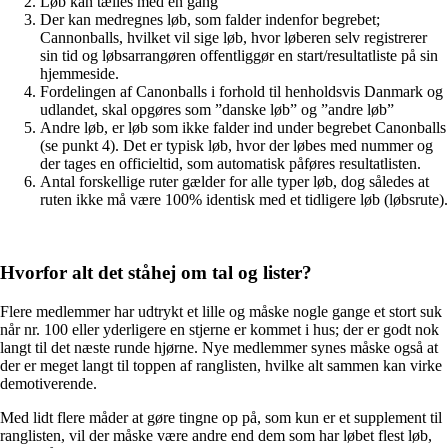
Løb kan tælles med én gang
Der kan medregnes løb, som falder indenfor begrebet;
Cannonballs, hvilket vil sige løb, hvor løberen selv registrerer
sin tid og løbsarrangøren offentliggør en start/resultatliste på sin
hjemmeside.
Fordelingen af Canonballs i forhold til henholdsvis Danmark og
udlandet, skal opgøres som ”danske løb” og ”andre løb”
Andre løb, er løb som ikke falder ind under begrebet Canonballs
(se punkt 4). Det er typisk løb, hvor der løbes med nummer og
der tages en officieltid, som automatisk påføres resultatlisten.
Antal forskellige ruter gælder for alle typer løb, dog således at
ruten ikke må være 100% identisk med et tidligere løb (løbsrute).
Hvorfor alt det ståhej om tal og lister?
Flere medlemmer har udtrykt et lille og måske nogle gange et stort suk
når nr. 100 eller yderligere en stjerne er kommet i hus; der er godt nok
langt til det næste runde hjørne. Nye medlemmer synes måske også at
der er meget langt til toppen af ranglisten, hvilke alt sammen kan virke
demotiverende.
Med lidt flere måder at gøre tingne op på, som kun er et supplement til
ranglisten, vil der måske være andre end dem som har løbet flest løb,