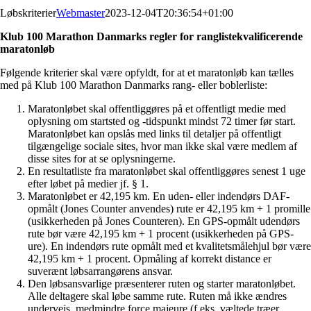
Løbskriterier
Webmaster
2023-12-04T20:36:54+01:00
Klub 100 Marathon Danmarks regler for ranglistekvalificerende
maratonløb
Følgende kriterier skal være opfyldt, for at et maratonløb kan tælles
med på Klub 100 Marathon Danmarks rang- eller boblerliste:
Maratonløbet skal offentliggøres på et offentligt medie med
oplysning om startsted og -tidspunkt mindst 72 timer før start.
Maratonløbet kan opslås med links til detaljer på offentligt
tilgængelige sociale sites, hvor man ikke skal være medlem af
disse sites for at se oplysningerne.
En resultatliste fra maratonløbet skal offentliggøres senest 1 uge
efter løbet på medier jf. § 1.
Maratonløbet er 42,195 km. En uden- eller indendørs DAF-
opmålt (Jones Counter anvendes) rute er 42,195 km + 1 promille
(usikkerheden på Jones Counteren). En GPS-opmålt udendørs
rute bør være 42,195 km + 1 procent (usikkerheden på GPS-
ure). En indendørs rute opmålt med et kvalitetsmålehjul bør være
42,195 km + 1 procent. Opmåling af korrekt distance er
suverænt løbsarrangørens ansvar.
Den løbsansvarlige præsenterer ruten og starter maratonløbet.
Alle deltagere skal løbe samme rute. Ruten må ikke ændres
undervejs, medmindre force majeure (f.eks. væltede træer,