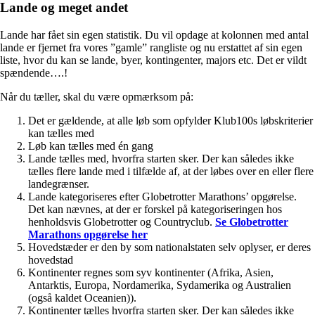
Lande og meget andet
Lande har fået sin egen statistik. Du vil opdage at kolonnen med antal
lande er fjernet fra vores ”gamle” rangliste og nu erstattet af sin egen
liste, hvor du kan se lande, byer, kontingenter, majors etc. Det er vildt
spændende….!
Når du tæller, skal du være opmærksom på:
Det er gældende, at alle løb som opfylder Klub100s løbskriterier
kan tælles med
Løb kan tælles med én gang
Lande tælles med, hvorfra starten sker. Der kan således ikke
tælles flere lande med i tilfælde af, at der løbes over en eller flere
landegrænser.
Lande kategoriseres efter Globetrotter Marathons’ opgørelse.
Det kan nævnes, at der er forskel på kategoriseringen hos
henholdsvis Globetrotter og Countryclub.
Se Globetrotter
Marathons opgørelse her
Hovedstæder er den by som nationalstaten selv oplyser, er deres
hovedstad
Kontinenter regnes som syv kontinenter (Afrika, Asien,
Antarktis, Europa, Nordamerika, Sydamerika og Australien
(også kaldet Oceanien)).
Kontinenter tælles hvorfra starten sker. Der kan således ikke