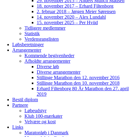
29. november 2015 – Anders Munch Madsen
18. november 2017 – Erhard Filtenborg
2. februar 2018 – Jørgen Meier Sørensen
14. november 2020 – Alex Lundahl
15. november 2025 – Per Hviid
Tidligere medlemmer
Statistik
Verdensranglisten
Løbsberetninger
Arrangementer
Kommende begivenheder
Afholdte arrangementer
Diverse løb
Diverse arrangementer
Stillinge Marathon den 12. november 2016
Stillinge Marathon den 10. november 2018
Erhard Filtenborg 80 År Marathon den 27. april
2019
Bestil diplom
Partnere
Løbeudstyr
Klub 100-mærkater
Velvære og kost
Links
Maratonløb i Danmark