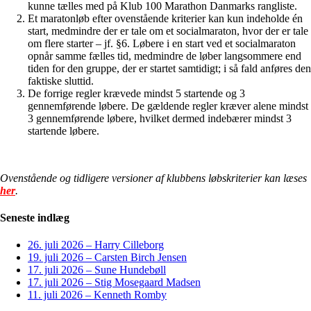
kunne tælles med på Klub 100 Marathon Danmarks rangliste.
Et maratonløb efter ovenstående kriterier kan kun indeholde én
start, medmindre der er tale om et socialmaraton, hvor der er tale
om flere starter – jf. §6. Løbere i en start ved et socialmaraton
opnår samme fælles tid, medmindre de løber langsommere end
tiden for den gruppe, der er startet samtidigt; i så fald anføres den
faktiske sluttid.
De forrige regler krævede mindst 5 startende og 3
gennemførende løbere. De gældende regler kræver alene mindst
3 gennemførende løbere, hvilket dermed indebærer mindst 3
startende løbere.
Ovenstående og tidligere versioner af klubbens løbskriterier kan læses
her
.
Seneste indlæg
26. juli 2026 – Harry Cilleborg
19. juli 2026 – Carsten Birch Jensen
17. juli 2026 – Sune Hundebøll
17. juli 2026 – Stig Mosegaard Madsen
11. juli 2026 – Kenneth Romby