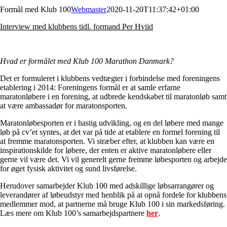
Formål med Klub 100
Webmaster
2020-11-20T11:37:42+01:00
Interview med klubbens tidl. formand Per Hviid
Hvad er formålet med Klub 100 Marathon Danmark?
Det er formuleret i klubbens vedtægter i forbindelse med foreningens
etablering i 2014: Foreningens formål er at samle erfarne
maratonløbere i en forening, at udbrede kendskabet til maratonløb samt
at være ambassadør for maratonsporten.
Maratonløbesporten er i hastig udvikling, og en del løbere med mange
løb på cv’et syntes, at det var på tide at etablere en formel forening til
at fremme maratonsporten. Vi stræber efter, at klubben kan være en
inspirationskilde for løbere, der enten er aktive maratonløbere eller
gerne vil være det. Vi vil generelt gerne fremme løbesporten og arbejde
for øget fysisk aktivitet og sund livsførelse.
Herudover samarbejder Klub 100 med adskillige løbsarrangører og
leverandører af løbeudstyr med henblik på at opnå fordele for klubbens
medlemmer mod, at partnerne må bruge Klub 100 i sin markedsføring.
Læs mere om Klub 100’s samarbejdspartnere
her
.