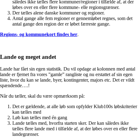
således ikke tælles flere kommuner/regioner i tilfælde af, at der
løbes over en eller flere kommune- elle regionsgrænser.
Der tælles alene danske kommuner og regioner.
Antal gange alle fem regioner er gennemløbet regnes, som det
antal gange den region der er løbet færreste gange.
Regions- og kommunekort findes her
.
Lande og meget andet
Lande har fået sin egen statistik. Du vil opdage at kolonnen med antal
lande er fjernet fra vores ”gamle” rangliste og nu erstattet af sin egen
liste, hvor du kan se lande, byer, kontingenter, majors etc. Det er vildt
spændende….!
Når du tæller, skal du være opmærksom på:
Det er gældende, at alle løb som opfylder Klub100s løbskriterier
kan tælles med
Løb kan tælles med én gang
Lande tælles med, hvorfra starten sker. Der kan således ikke
tælles flere lande med i tilfælde af, at der løbes over en eller flere
landegrænser.