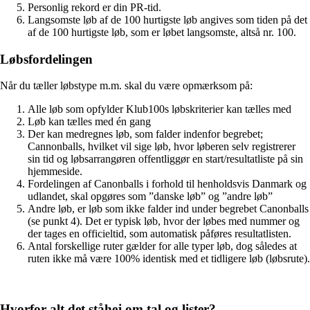
Personlig rekord er din PR-tid.
Langsomste løb af de 100 hurtigste løb angives som tiden på det
af de 100 hurtigste løb, som er løbet langsomste, altså nr. 100.
Løbsfordelingen
Når du tæller løbstype m.m. skal du være opmærksom på:
Alle løb som opfylder Klub100s løbskriterier kan tælles med
Løb kan tælles med én gang
Der kan medregnes løb, som falder indenfor begrebet;
Cannonballs, hvilket vil sige løb, hvor løberen selv registrerer
sin tid og løbsarrangøren offentliggør en start/resultatliste på sin
hjemmeside.
Fordelingen af Canonballs i forhold til henholdsvis Danmark og
udlandet, skal opgøres som ”danske løb” og ”andre løb”
Andre løb, er løb som ikke falder ind under begrebet Canonballs
(se punkt 4). Det er typisk løb, hvor der løbes med nummer og
der tages en officieltid, som automatisk påføres resultatlisten.
Antal forskellige ruter gælder for alle typer løb, dog således at
ruten ikke må være 100% identisk med et tidligere løb (løbsrute).
Hvorfor alt det ståhej om tal og lister?