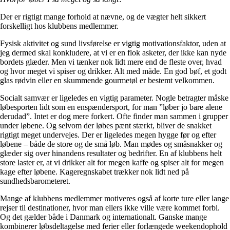
Der er rigtigt mange forhold at nævne, og de vægter helt sikkert
forskelligt hos klubbens medlemmer.
Fysisk aktivitet og sund livsførelse er vigtig motivationsfaktor, uden at
jeg dermed skal konkludere, at vi er en flok asketer, der ikke kan nyde
bordets glæder. Men vi tænker nok lidt mere end de fleste over, hvad
og hvor meget vi spiser og drikker. Alt med måde. En god bøf, et godt
glas rødvin eller en skummende gourmetøl er bestemt velkommen.
Socialt samvær er ligeledes en vigtig parameter. Nogle betragter måske
løbesporten lidt som en enspændersport, for man ”løber jo bare alene
derudad”. Intet er dog mere forkert. Ofte finder man sammen i grupper
under løbene. Og selvom der løbes pænt stærkt, bliver de snakket
rigtigt meget undervejes. Der er ligeledes megen hygge før og efter
løbene – både de store og de små løb. Man mødes og småsnakker og
glæder sig over hinandens resultater og bedrifter. En af klubbens helt
store laster er, at vi drikker alt for megen kaffe og spiser alt for megen
kage efter løbene. Kageregnskabet trækker nok lidt ned på
sundhedsbarometeret.
Mange af klubbens medlemmer motiveres også af korte ture eller lange
rejser til destinationer, hvor man ellers ikke ville være kommet forbi.
Og det gælder både i Danmark og internationalt. Ganske mange
kombinerer løbsdeltagelse med ferier eller forlængede weekendophold