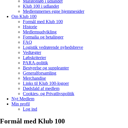
Maratonløb i udlandet
Klub 100 i udlandet
Medlemmernes egne hjemmesider
Om Klub 100
Formål med Klub 100
Historie
Medlemsudvikling
Formalia og betalinger
FAQ
Logistik vedrørende nyhedsbreve
Vedtægter
Løbskriterier
PARA-politik
Bestyrelse og suppleanter
Generalforsamling
Merchandise
Links til Klub 100-logoer
Dødsfald af medlem
Cookies- og Privatlivspolitik
Nyt Medlem
Min profil
Log ind
Formål med Klub 100