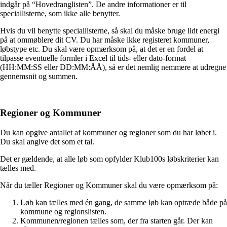
indgår på “Hovedranglisten”. De andre informationer er til
speciallisterne, som ikke alle benytter.
Hvis du vil benytte speciallisterne, så skal du måske bruge lidt energi
på at ommøblere dit CV. Du har måske ikke registeret kommuner,
løbstype etc. Du skal være opmærksom på, at det er en fordel at
tilpasse eventuelle formler i Excel til tids- eller dato-format
(HH:MM:SS eller DD:MM:ÅÅ), så er det nemlig nemmere at udregne
gennemsnit og summen.
Regioner og Kommuner
Du kan opgive antallet af kommuner og regioner som du har løbet i.
Du skal angive det som et tal.
Det er gældende, at alle løb som opfylder Klub100s løbskriterier kan
tælles med.
Når du tæller Regioner og Kommuner skal du være opmærksom på:
Løb kan tælles med én gang, de samme løb kan optræde både på
kommune og regionslisten.
Kommunen/regionen tælles som, der fra starten går. Der kan