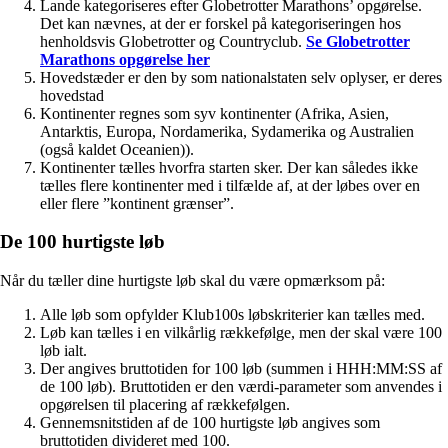
Lande kategoriseres efter Globetrotter Marathons’ opgørelse.
Det kan nævnes, at der er forskel på kategoriseringen hos
henholdsvis Globetrotter og Countryclub.
Se Globetrotter
Marathons opgørelse her
Hovedstæder er den by som nationalstaten selv oplyser, er deres
hovedstad
Kontinenter regnes som syv kontinenter (Afrika, Asien,
Antarktis, Europa, Nordamerika, Sydamerika og Australien
(også kaldet Oceanien)).
Kontinenter tælles hvorfra starten sker. Der kan således ikke
tælles flere kontinenter med i tilfælde af, at der løbes over en
eller flere ”kontinent grænser”.
De 100 hurtigste løb
Når du tæller dine hurtigste løb skal du være opmærksom på:
Alle løb som opfylder Klub100s løbskriterier kan tælles med.
Løb kan tælles i en vilkårlig rækkefølge, men der skal være 100
løb ialt.
Der angives bruttotiden for 100 løb (summen i HHH:MM:SS af
de 100 løb). Bruttotiden er den værdi-parameter som anvendes i
opgørelsen til placering af rækkefølgen.
Gennemsnitstiden af de 100 hurtigste løb angives som
bruttotiden divideret med 100.