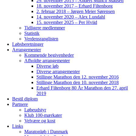
29. november 2015 – Anders Munch Madsen
18. november 2017 – Erhard Filtenborg
2. februar 2018 – Jørgen Meier Sørensen
14. november 2020 – Alex Lundahl
15. november 2025 – Per Hviid
Tidligere medlemmer
Statistik
Verdensranglisten
Løbsberetninger
Arrangementer
Kommende begivenheder
Afholdte arrangementer
Diverse løb
Diverse arrangementer
Stillinge Marathon den 12. november 2016
Stillinge Marathon den 10. november 2018
Erhard Filtenborg 80 År Marathon den 27. april
2019
Bestil diplom
Partnere
Løbeudstyr
Klub 100-mærkater
Velvære og kost
Links
Maratonløb i Danmark