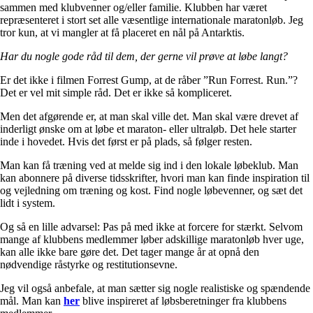
sammen med klubvenner og/eller familie. Klubben har været
repræsenteret i stort set alle væsentlige internationale maratonløb. Jeg
tror kun, at vi mangler at få placeret en nål på Antarktis.
Har du nogle gode råd til dem, der gerne vil prøve at løbe langt?
Er det ikke i filmen Forrest Gump, at de råber ”Run Forrest. Run.”?
Det er vel mit simple råd. Det er ikke så kompliceret.
Men det afgørende er, at man skal ville det. Man skal være drevet af
inderligt ønske om at løbe et maraton- eller ultraløb. Det hele starter
inde i hovedet. Hvis det først er på plads, så følger resten.
Man kan få træning ved at melde sig ind i den lokale løbeklub. Man
kan abonnere på diverse tidsskrifter, hvori man kan finde inspiration til
og vejledning om træning og kost. Find nogle løbevenner, og sæt det
lidt i system.
Og så en lille advarsel: Pas på med ikke at forcere for stærkt. Selvom
mange af klubbens medlemmer løber adskillige maratonløb hver uge,
kan alle ikke bare gøre det. Det tager mange år at opnå den
nødvendige råstyrke og restitutionsevne.
Jeg vil også anbefale, at man sætter sig nogle realistiske og spændende
mål. Man kan
her
blive inspireret af løbsberetninger fra klubbens