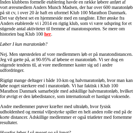
Inden klubbens formelle etablering havde en række løbere anført af
vort æresmedlem Anders Munch Madsen, der har over 600 maratonløb
på sit cv, i over 20 år haft en uformel Klub 100 Marathon Danmark.
Det var dybest set en hjemmeside med en rangliste. Efter ønske fra
Anders etablerede vi i 2014 en rigtig klub, som vi være udspring for et
stigende antal aktiviteter til fremme af maratonsporten. Se mere om
historien bag Klub 100
her
.
Løber I kun maratonløb?
Nej. Men størstedelen af vore medlemmers løb er på maratondistancen.
Jeg vil gætte på, at 90-95% af løbene er maratonløb. Vi ser dog en
stigende tendens til, at vore medlemmer kaster sig ud i andre
udfordringer.
Rigtigt mange deltager i både 10-km og halvmaratonløb, hvor man kan
løbe noget stærkere end i maratonløb. Vi har faktisk i Klub 100
Marathon Danmark samarbejde med adskillige halvmaratonløb, hvilket
for øvrigt er den løbedistance, som internationalt er hastigst voksende.
Andre medlemmer prøver kræfter med ultraløb, hvor fysisk
udholdenhed og mental viljestyrke spiller en helt anden rolle end på de
korte distancer. Adskillige medlemmer er også triatleter med fornemme
resultater.
Hvorfor løber I så meget og så langt?