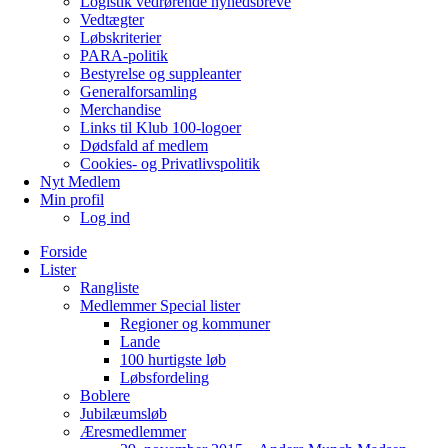
Logistik vedrørende nyhedsbreve
Vedtægter
Løbskriterier
PARA-politik
Bestyrelse og suppleanter
Generalforsamling
Merchandise
Links til Klub 100-logoer
Dødsfald af medlem
Cookies- og Privatlivspolitik
Nyt Medlem
Min profil
Log ind
Forside
Lister
Rangliste
Medlemmer Special lister
Regioner og kommuner
Lande
100 hurtigste løb
Løbsfordeling
Boblere
Jubilæumsløb
Æresmedlemmer