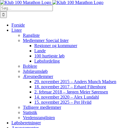
Skip
to
Søg
content
efter:
Forside
Lister
Rangliste
Medlemmer Special lister
Regioner og kommuner
Lande
100 hurtigste løb
Løbsfordeling
Boblere
Jubilæumsløb
Æresmedlemmer
29. november 2015 – Anders Munch Madsen
18. november 2017 – Erhard Filtenborg
2. februar 2018 – Jørgen Meier Sørensen
14. november 2020 – Alex Lundahl
15. november 2025 – Per Hviid
Tidligere medlemmer
Statistik
Verdensranglisten
Løbsberetninger
Arrangementer