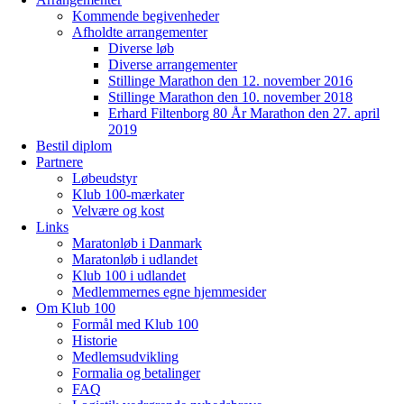
Kommende begivenheder
Afholdte arrangementer
Diverse løb
Diverse arrangementer
Stillinge Marathon den 12. november 2016
Stillinge Marathon den 10. november 2018
Erhard Filtenborg 80 År Marathon den 27. april
2019
Bestil diplom
Partnere
Løbeudstyr
Klub 100-mærkater
Velvære og kost
Links
Maratonløb i Danmark
Maratonløb i udlandet
Klub 100 i udlandet
Medlemmernes egne hjemmesider
Om Klub 100
Formål med Klub 100
Historie
Medlemsudvikling
Formalia og betalinger
FAQ