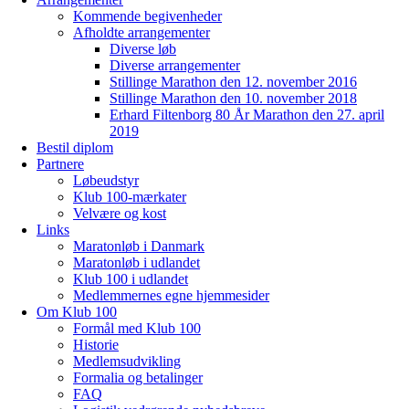
Kommende begivenheder
Afholdte arrangementer
Diverse løb
Diverse arrangementer
Stillinge Marathon den 12. november 2016
Stillinge Marathon den 10. november 2018
Erhard Filtenborg 80 År Marathon den 27. april
2019
Bestil diplom
Partnere
Løbeudstyr
Klub 100-mærkater
Velvære og kost
Links
Maratonløb i Danmark
Maratonløb i udlandet
Klub 100 i udlandet
Medlemmernes egne hjemmesider
Om Klub 100
Formål med Klub 100
Historie
Medlemsudvikling
Formalia og betalinger
FAQ