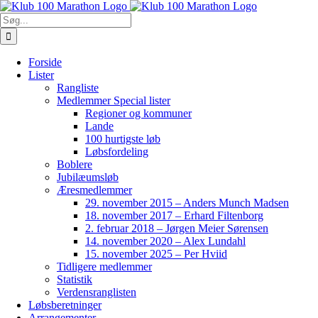
Skip
to
Søg
content
efter:
Forside
Lister
Rangliste
Medlemmer Special lister
Regioner og kommuner
Lande
100 hurtigste løb
Løbsfordeling
Boblere
Jubilæumsløb
Æresmedlemmer
29. november 2015 – Anders Munch Madsen
18. november 2017 – Erhard Filtenborg
2. februar 2018 – Jørgen Meier Sørensen
14. november 2020 – Alex Lundahl
15. november 2025 – Per Hviid
Tidligere medlemmer
Statistik
Verdensranglisten
Løbsberetninger
Arrangementer