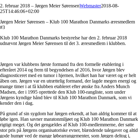
2. februar 2018 – Jørgen Meier Sørensen
Webmaster
2018-08-
25T14:46:06+02:00
Jørgen Meier Sørensen – Klub 100 Marathon Danmarks æresmedlem
#3
Klub 100 Marathon Danmarks bestyrelse har den 2. februar 2018
udnævnt Jørgen Meier Sørensen til det 3. æresmedlem i klubben.
Jørgen var klubbens første formand fra den formelle etablering i
efteråret 2014 og frem til begyndelsen af 2016, hvor Jørgen blev
diagnosticeret med en tumor i hjernen, hvilket han har været og er helt
åben om. Jørgen var en utrættelig formand, der lagde megen energi og
mange timer i at få klubben etableret efter ønske fra Anders Munch
Madsen, der i 1995 oprettede den Klub 100-rangliste, som under
Jørgens kyndige hånd blev til Klub 100 Marathon Danmark, som vi
kender den i dag.
På grund af sin sygdom har Jørgen erkendt, at han aldrig kommer til at
løbe igen. Han savner maratonmiljøet og Klub 100 Marathon Danmark
rigtigt meget. Og det gengældes af Klub 100-medlemmerne, der satte
stor pris på Jørgens organisatoriske evner, blændende talegaver og altid
gode humør ved de mange løbearrangementer, som Jørgen deltog i,