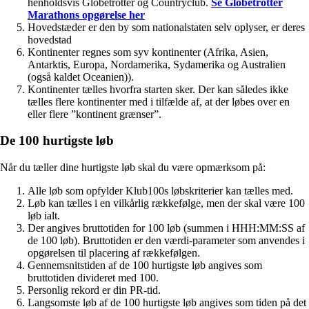
henholdsvis Globetrotter og Countryclub.
Se Globetrotter
Marathons opgørelse her
Hovedstæder er den by som nationalstaten selv oplyser, er deres
hovedstad
Kontinenter regnes som syv kontinenter (Afrika, Asien,
Antarktis, Europa, Nordamerika, Sydamerika og Australien
(også kaldet Oceanien)).
Kontinenter tælles hvorfra starten sker. Der kan således ikke
tælles flere kontinenter med i tilfælde af, at der løbes over en
eller flere ”kontinent grænser”.
De 100 hurtigste løb
Når du tæller dine hurtigste løb skal du være opmærksom på:
Alle løb som opfylder Klub100s løbskriterier kan tælles med.
Løb kan tælles i en vilkårlig rækkefølge, men der skal være 100
løb ialt.
Der angives bruttotiden for 100 løb (summen i HHH:MM:SS af
de 100 løb). Bruttotiden er den værdi-parameter som anvendes i
opgørelsen til placering af rækkefølgen.
Gennemsnitstiden af de 100 hurtigste løb angives som
bruttotiden divideret med 100.
Personlig rekord er din PR-tid.
Langsomste løb af de 100 hurtigste løb angives som tiden på det