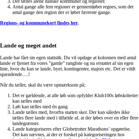
Der tælles alene danske kommuner og regioner.
Antal gange alle fem regioner er gennemløbet regnes, som det
antal gange den region der er løbet færreste gange.
Regions- og kommunekort findes her
.
Lande og meget andet
Lande har fået sin egen statistik. Du vil opdage at kolonnen med antal
lande er fjernet fra vores ”gamle” rangliste og nu erstattet af sin egen
liste, hvor du kan se lande, byer, kontingenter, majors etc. Det er vildt
spændende….!
Når du tæller, skal du være opmærksom på:
Det er gældende, at alle løb som opfylder Klub100s løbskriterier
kan tælles med
Løb kan tælles med én gang
Lande tælles med, hvorfra starten sker. Der kan således ikke
tælles flere lande med i tilfælde af, at der løbes over en eller flere
landegrænser.
Lande kategoriseres efter Globetrotter Marathons’ opgørelse.
Det kan nævnes, at der er forskel på kategoriseringen hos