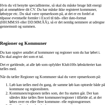
Hvis du vil benytte speciallisterne, så skal du måske bruge lidt energi
på at ommøblere dit CV. Du har måske ikke registeret kommuner,
løbstype etc. Du skal være opmærksom på, at det er en fordel at
tilpasse eventuelle formler i Excel til tids- eller dato-format
(HH:MM:SS eller DD:MM:ÅÅ), så er det nemlig nemmere at udregne
gennemsnit og summen.
Regioner og Kommuner
Du kan opgive antallet af kommuner og regioner som du har løbet i.
Du skal angive det som et tal.
Det er gældende, at alle løb som opfylder Klub100s løbskriterier kan
tælles med.
Når du tæller Regioner og Kommuner skal du være opmærksom på:
Løb kan tælles med én gang, de samme løb kan optræde både på
kommune og regionslisten.
Kommunen/regionen tælles som, der fra starten går. Der kan
således ikke tælles flere kommuner/regioner i tilfælde af, at der
løbes over en eller flere kommune- elle regionsgrænser.