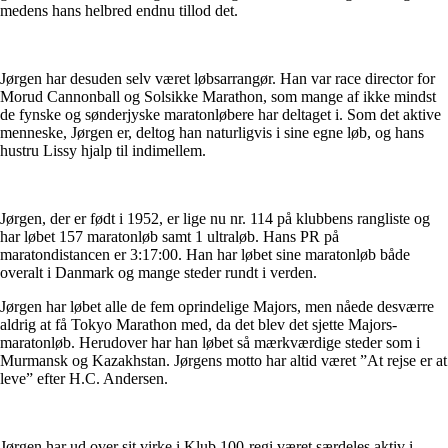
medens hans helbred endnu tillod det.
Jørgen har desuden selv været løbsarrangør. Han var race director for
Morud Cannonball og Solsikke Marathon, som mange af ikke mindst
de fynske og sønderjyske maratonløbere har deltaget i. Som det aktive
menneske, Jørgen er, deltog han naturligvis i sine egne løb, og hans
hustru Lissy hjalp til indimellem.
Jørgen, der er født i 1952, er lige nu nr. 114 på klubbens rangliste og
har løbet 157 maratonløb samt 1 ultraløb. Hans PR på
maratondistancen er 3:17:00. Han har løbet sine maratonløb både
overalt i Danmark og mange steder rundt i verden.
Jørgen har løbet alle de fem oprindelige Majors, men nåede desværre
aldrig at få Tokyo Marathon med, da det blev det sjette Majors-
maratonløb. Herudover har han løbet så mærkværdige steder som i
Murmansk og Kazakhstan. Jørgens motto har altid været ”At rejse er at
leve” efter H.C. Andersen.
Jørgen har ud over sit virke i Klub 100-regi været særdeles aktiv i