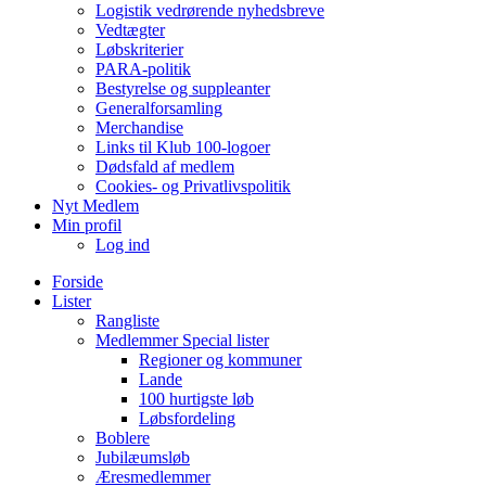
Logistik vedrørende nyhedsbreve
Vedtægter
Løbskriterier
PARA-politik
Bestyrelse og suppleanter
Generalforsamling
Merchandise
Links til Klub 100-logoer
Dødsfald af medlem
Cookies- og Privatlivspolitik
Nyt Medlem
Min profil
Log ind
Forside
Lister
Rangliste
Medlemmer Special lister
Regioner og kommuner
Lande
100 hurtigste løb
Løbsfordeling
Boblere
Jubilæumsløb
Æresmedlemmer