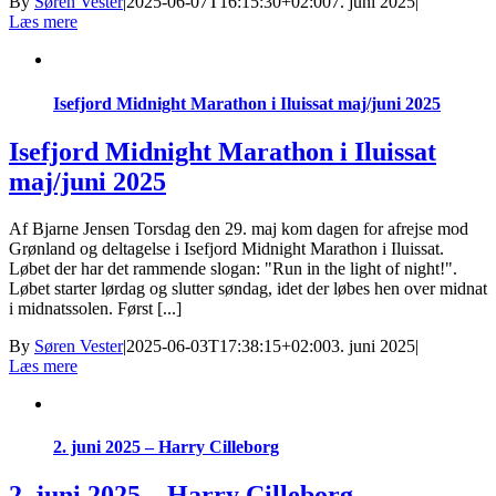
By
Søren Vester
|
2025-06-07T16:15:30+02:00
7. juni 2025
|
Læs mere
Isefjord Midnight Marathon i Iluissat maj/juni 2025
Isefjord Midnight Marathon i Iluissat
maj/juni 2025
Af Bjarne Jensen Torsdag den 29. maj kom dagen for afrejse mod
Grønland og deltagelse i Isefjord Midnight Marathon i Iluissat.
Løbet der har det rammende slogan: "Run in the light of night!".
Løbet starter lørdag og slutter søndag, idet der løbes hen over midnat
i midnatssolen. Først [...]
By
Søren Vester
|
2025-06-03T17:38:15+02:00
3. juni 2025
|
Læs mere
2. juni 2025 – Harry Cilleborg
2. juni 2025 – Harry Cilleborg