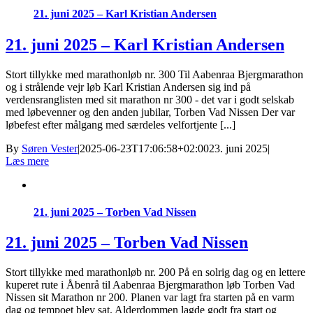
21. juni 2025 – Karl Kristian Andersen
21. juni 2025 – Karl Kristian Andersen
Stort tillykke med marathonløb nr. 300 Til Aabenraa Bjergmarathon
og i strålende vejr løb Karl Kristian Andersen sig ind på
verdensranglisten med sit marathon nr 300 - det var i godt selskab
med løbevenner og den anden jubilar, Torben Vad Nissen Der var
løbefest efter målgang med særdeles velfortjente [...]
By
Søren Vester
|
2025-06-23T17:06:58+02:00
23. juni 2025
|
Læs mere
21. juni 2025 – Torben Vad Nissen
21. juni 2025 – Torben Vad Nissen
Stort tillykke med marathonløb nr. 200 På en solrig dag og en lettere
kuperet rute i Åbenrå til Aabenraa Bjergmarathon løb Torben Vad
Nissen sit Marathon nr 200. Planen var lagt fra starten på en varm
dag og tempoet blev sat. Alderdommen lagde godt fra start og