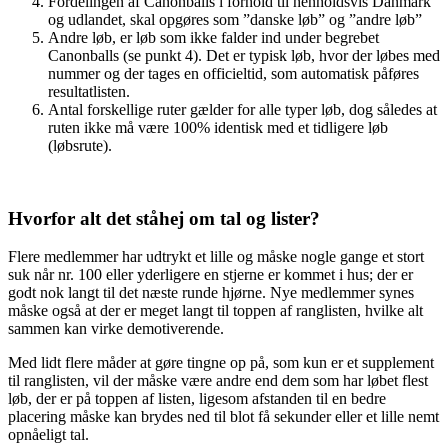
Fordelingen af Canonballs i forhold til henholdsvis Danmark
og udlandet, skal opgøres som ”danske løb” og ”andre løb”
Andre løb, er løb som ikke falder ind under begrebet
Canonballs (se punkt 4). Det er typisk løb, hvor der løbes med
nummer og der tages en officieltid, som automatisk påføres
resultatlisten.
Antal forskellige ruter gælder for alle typer løb, dog således at
ruten ikke må være 100% identisk med et tidligere løb
(løbsrute).
Hvorfor alt det ståhej om tal og lister?
Flere medlemmer har udtrykt et lille og måske nogle gange et stort
suk når nr. 100 eller yderligere en stjerne er kommet i hus; der er
godt nok langt til det næste runde hjørne. Nye medlemmer synes
måske også at der er meget langt til toppen af ranglisten, hvilke alt
sammen kan virke demotiverende.
Med lidt flere måder at gøre tingne op på, som kun er et supplement
til ranglisten, vil der måske være andre end dem som har løbet flest
løb, der er på toppen af listen, ligesom afstanden til en bedre
placering måske kan brydes ned til blot få sekunder eller et lille nemt
opnåeligt tal.