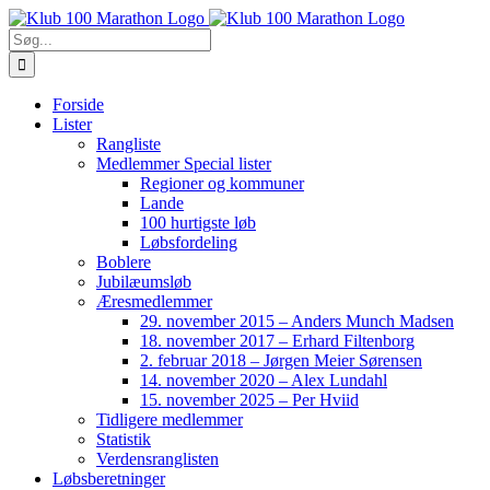
Skip
to
Søg
content
efter:
Forside
Lister
Rangliste
Medlemmer Special lister
Regioner og kommuner
Lande
100 hurtigste løb
Løbsfordeling
Boblere
Jubilæumsløb
Æresmedlemmer
29. november 2015 – Anders Munch Madsen
18. november 2017 – Erhard Filtenborg
2. februar 2018 – Jørgen Meier Sørensen
14. november 2020 – Alex Lundahl
15. november 2025 – Per Hviid
Tidligere medlemmer
Statistik
Verdensranglisten
Løbsberetninger