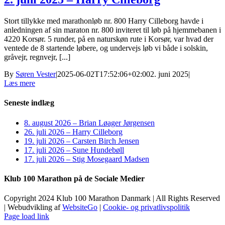
Stort tillykke med marathonløb nr. 800 Harry Cilleborg havde i
anledningen af sin maraton nr. 800 inviteret til løb på hjemmebanen i
4220 Korsør. 5 runder, på en naturskøn rute i Korsør, var hvad der
ventede de 8 startende løbere, og undervejs løb vi både i solskin,
gråvejr, regnvejr, [...]
By
Søren Vester
|
2025-06-02T17:52:06+02:00
2. juni 2025
|
Læs mere
Seneste indlæg
8. august 2026 – Brian Løager Jørgensen
26. juli 2026 – Harry Cilleborg
19. juli 2026 – Carsten Birch Jensen
17. juli 2026 – Sune Hundebøll
17. juli 2026 – Stig Mosegaard Madsen
Klub 100 Marathon på de Sociale Medier
Copyright 2024 Klub 100 Marathon Danmark | All Rights Reserved
| Webudvikling af
WebsiteGo
|
Cookie- og privatlivspolitik
Page load link