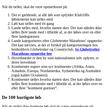
Når du tæller, skal du være opmærksom på:
Det er gældende, at alle løb som opfylder Klub100s
løbskriterier kan tælles med
Løb kan tælles med én gang
Lande tælles med, hvorfra starten sker. Der kan således ikke
tælles flere lande med i tilfælde af, at der løbes over en eller
flere landegrænser.
Lande kategoriseres efter Globetrotter Marathons’ opgørelse.
Det kan nævnes, at der er forskel på kategoriseringen hos
henholdsvis Globetrotter og Countryclub.
Se Globetrotter
Marathons opgørelse her
Hovedstæder er den by som nationalstaten selv oplyser, er
deres hovedstad
Kontinenter regnes som syv kontinenter (Afrika, Asien,
Antarktis, Europa, Nordamerika, Sydamerika og Australien
(også kaldet Oceanien)).
Kontinenter tælles hvorfra starten sker. Der kan således ikke
tælles flere kontinenter med i tilfælde af, at der løbes over en
eller flere ”kontinent grænser”.
De 100 hurtigste løb
Når du tæller dine hurtigste løb skal du være opmærksom på: