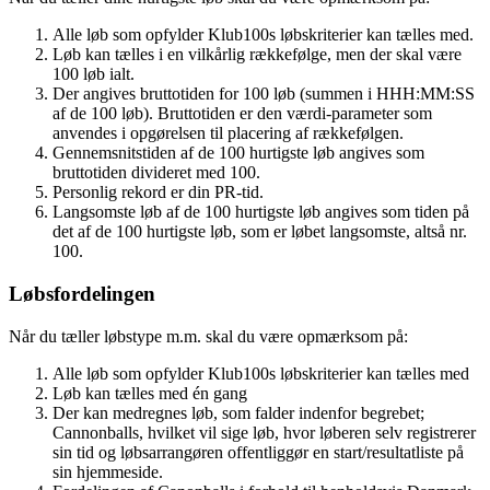
Alle løb som opfylder Klub100s løbskriterier kan tælles med.
Løb kan tælles i en vilkårlig rækkefølge, men der skal være
100 løb ialt.
Der angives bruttotiden for 100 løb (summen i HHH:MM:SS
af de 100 løb). Bruttotiden er den værdi-parameter som
anvendes i opgørelsen til placering af rækkefølgen.
Gennemsnitstiden af de 100 hurtigste løb angives som
bruttotiden divideret med 100.
Personlig rekord er din PR-tid.
Langsomste løb af de 100 hurtigste løb angives som tiden på
det af de 100 hurtigste løb, som er løbet langsomste, altså nr.
100.
Løbsfordelingen
Når du tæller løbstype m.m. skal du være opmærksom på:
Alle løb som opfylder Klub100s løbskriterier kan tælles med
Løb kan tælles med én gang
Der kan medregnes løb, som falder indenfor begrebet;
Cannonballs, hvilket vil sige løb, hvor løberen selv registrerer
sin tid og løbsarrangøren offentliggør en start/resultatliste på
sin hjemmeside.