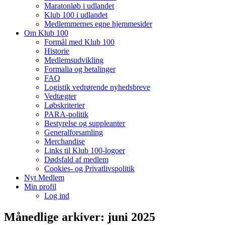
Maratonløb i udlandet
Klub 100 i udlandet
Medlemmernes egne hjemmesider
Om Klub 100
Formål med Klub 100
Historie
Medlemsudvikling
Formalia og betalinger
FAQ
Logistik vedrørende nyhedsbreve
Vedtægter
Løbskriterier
PARA-politik
Bestyrelse og suppleanter
Generalforsamling
Merchandise
Links til Klub 100-logoer
Dødsfald af medlem
Cookies- og Privatlivspolitik
Nyt Medlem
Min profil
Log ind
Månedlige arkiver:
juni 2025