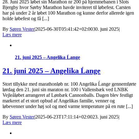
28. Juni 2025 løbet sin Marathon nr 200 på hjemmebanen i Slots
Bjergby hvor Sørby Marathon havde inviteret til løbefest. Carsten
har på under 2 år løbet 100 Marathon og kunne derfor allerede igen
holde løbefest og få [...]
By
Søren Vester
|
2025-06-30T05:41:42+02:00
30. juni 2025
|
Læs mere
21. juni 2025 – Angelika Ĺange
21. juni 2025 – Angelika Ĺange
Stort tillykke med marathonløb nr. 100 Angelika Ĺange gennemførte
lørdag den 21. juni sin maraton nr. 100 i Vallensbæk ved LNBK
Vejleåløbet arrangeret af Lønbæk Cannonballs. Dagen blev festligt
markeret af et stort opbud af Angelikas familie, venner og
løbevenner under høj sol og med varme temperature på en rute [...]
By
Søren Vester
|
2025-06-23T17:11:14+02:00
23. juni 2025
|
Læs mere