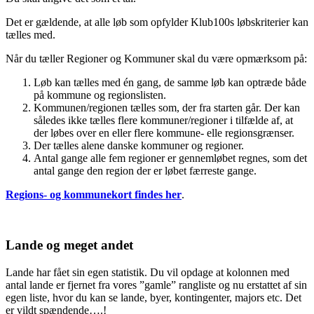
Det er gældende, at alle løb som opfylder Klub100s løbskriterier kan
tælles med.
Når du tæller Regioner og Kommuner skal du være opmærksom på:
Løb kan tælles med én gang, de samme løb kan optræde både
på kommune og regionslisten.
Kommunen/regionen tælles som, der fra starten går. Der kan
således ikke tælles flere kommuner/regioner i tilfælde af, at
der løbes over en eller flere kommune- elle regionsgrænser.
Der tælles alene danske kommuner og regioner.
Antal gange alle fem regioner er gennemløbet regnes, som det
antal gange den region der er løbet færreste gange.
Regions- og kommunekort findes her
.
Lande og meget andet
Lande har fået sin egen statistik. Du vil opdage at kolonnen med
antal lande er fjernet fra vores ”gamle” rangliste og nu erstattet af sin
egen liste, hvor du kan se lande, byer, kontingenter, majors etc. Det
er vildt spændende….!