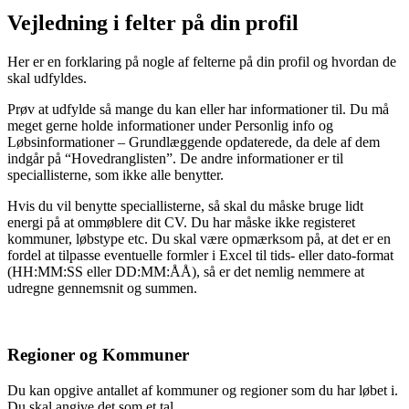
Vejledning i felter på din profil
Her er en forklaring på nogle af felterne på din profil og hvordan de
skal udfyldes.
Prøv at udfylde så mange du kan eller har informationer til. Du må
meget gerne holde informationer under Personlig info og
Løbsinformationer – Grundlæggende opdaterede, da dele af dem
indgår på “Hovedranglisten”. De andre informationer er til
speciallisterne, som ikke alle benytter.
Hvis du vil benytte speciallisterne, så skal du måske bruge lidt
energi på at ommøblere dit CV. Du har måske ikke registeret
kommuner, løbstype etc. Du skal være opmærksom på, at det er en
fordel at tilpasse eventuelle formler i Excel til tids- eller dato-format
(HH:MM:SS eller DD:MM:ÅÅ), så er det nemlig nemmere at
udregne gennemsnit og summen.
Regioner og Kommuner
Du kan opgive antallet af kommuner og regioner som du har løbet i.
Du skal angive det som et tal.