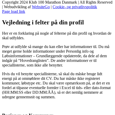
Copyright 2024 Klub 100 Marathon Danmark | All Rights Reserved
| Webudvikling af
WebsiteGo
|
Cookie- og privatlivspolitik
Page load link
Vejledning i felter på din profil
Her er en forklaring på nogle af felterne på din profil og hvordan de
skal udfyldes.
Prøv at udfylde så mange du kan eller har informationer til. Du må
meget gerne holde informationer under Personlig info og
Løbsinformationer – Grundlæggende opdaterede, da dele af dem
indgår på “Hovedranglisten”. De andre informationer er til
speciallisterne, som ikke alle benytter.
Hvis du vil benytte speciallisterne, så skal du måske bruge lidt
energi på at ommøblere dit CV. Du har måske ikke registeret
kommuner, løbstype etc. Du skal være opmærksom på, at det er en
fordel at tilpasse eventuelle formler i Excel til tids- eller dato-format
(HH:MM:SS eller DD:MM:ÅÅ), så er det nemlig nemmere at
udregne gennemsnit og summen.