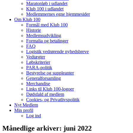
Maratonløb i udlandet
Klub 100 i udlandet
Medlemmernes egne hjemmesider
Om Klub 100
Formål med Klub 100
Historie
Medlemsudvikling
Formalia og betalinger
FAQ
Logistik vedrørende nyhedsbreve
Vedtægter
Løbskriterier
PARA-politik
Bestyrelse og suppleanter
Generalforsamling
Merchandise
Links til Klub 100-logoer
Dødsfald af medlem
Cookies- og Privatlivspolitik
Nyt Medlem
Min profil
Log ind
Månedlige arkiver:
juni 2022