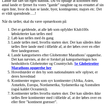
Lande har fået sin egen statistik. Du vil opdage at kolonnen med
antal lande er fjernet fra vores ”gamle” rangliste og nu erstattet af sin
egen liste, hvor du kan se lande, byer, kontingenter, majors etc. Det
er vildt spændende….!
Når du tæller, skal du være opmærksom på:
Det er gældende, at alle løb som opfylder Klub100s
løbskriterier kan tælles med
Løb kan tælles med én gang
Lande tælles med, hvorfra starten sker. Der kan således ikke
tælles flere lande med i tilfælde af, at der løbes over en eller
flere landegrænser.
Lande kategoriseres efter Globetrotter Marathons’ opgørelse.
Det kan nævnes, at der er forskel på kategoriseringen hos
henholdsvis Globetrotter og Countryclub.
Se Globetrotter
Marathons opgørelse her
Hovedstæder er den by som nationalstaten selv oplyser, er
deres hovedstad
Kontinenter regnes som syv kontinenter (Afrika, Asien,
Antarktis, Europa, Nordamerika, Sydamerika og Australien
(også kaldet Oceanien)).
Kontinenter tælles hvorfra starten sker. Der kan således ikke
tælles flere kontinenter med i tilfælde af, at der løbes over en
eller flere ”kontinent grænser”.