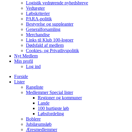
Logistik vedrørende nyhedsbreve
Vedtægter
Løbskriterier
PARA-politik
Bestyrelse og suppleanter
Generalforsamling
Merchandise
Links til Klub 100-logoer
Dødsfald af medlem
Cookies- og Privatlivspolitik
Nyt Medlem
Min profil
Log ind
Forside
Lister
Rangliste
Medlemmer Special lister
Regioner og kommuner
Lande
100 hurtigste løb
Løbsfordeling
Boblere
Jubilæumsløb
Æresmedlemmer