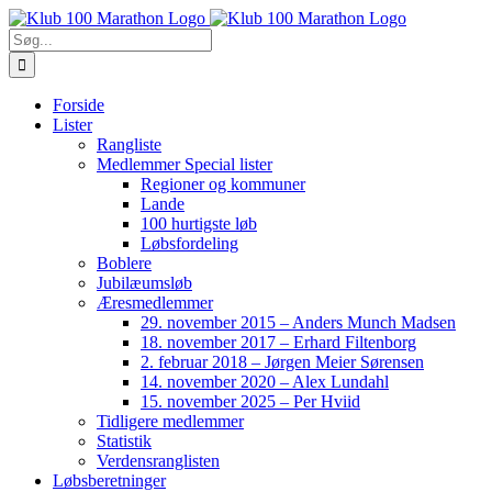
Skip
to
Søg
content
efter:
Forside
Lister
Rangliste
Medlemmer Special lister
Regioner og kommuner
Lande
100 hurtigste løb
Løbsfordeling
Boblere
Jubilæumsløb
Æresmedlemmer
29. november 2015 – Anders Munch Madsen
18. november 2017 – Erhard Filtenborg
2. februar 2018 – Jørgen Meier Sørensen
14. november 2020 – Alex Lundahl
15. november 2025 – Per Hviid
Tidligere medlemmer
Statistik
Verdensranglisten
Løbsberetninger