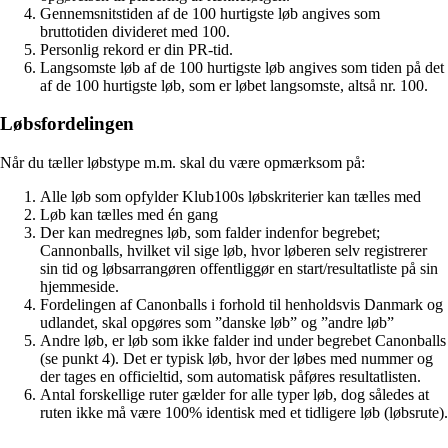
Gennemsnitstiden af de 100 hurtigste løb angives som
bruttotiden divideret med 100.
Personlig rekord er din PR-tid.
Langsomste løb af de 100 hurtigste løb angives som tiden på det
af de 100 hurtigste løb, som er løbet langsomste, altså nr. 100.
Løbsfordelingen
Når du tæller løbstype m.m. skal du være opmærksom på:
Alle løb som opfylder Klub100s løbskriterier kan tælles med
Løb kan tælles med én gang
Der kan medregnes løb, som falder indenfor begrebet;
Cannonballs, hvilket vil sige løb, hvor løberen selv registrerer
sin tid og løbsarrangøren offentliggør en start/resultatliste på sin
hjemmeside.
Fordelingen af Canonballs i forhold til henholdsvis Danmark og
udlandet, skal opgøres som ”danske løb” og ”andre løb”
Andre løb, er løb som ikke falder ind under begrebet Canonballs
(se punkt 4). Det er typisk løb, hvor der løbes med nummer og
der tages en officieltid, som automatisk påføres resultatlisten.
Antal forskellige ruter gælder for alle typer løb, dog således at
ruten ikke må være 100% identisk med et tidligere løb (løbsrute).