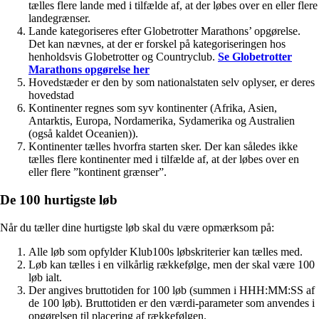
tælles flere lande med i tilfælde af, at der løbes over en eller flere
landegrænser.
Lande kategoriseres efter Globetrotter Marathons’ opgørelse.
Det kan nævnes, at der er forskel på kategoriseringen hos
henholdsvis Globetrotter og Countryclub.
Se Globetrotter
Marathons opgørelse her
Hovedstæder er den by som nationalstaten selv oplyser, er deres
hovedstad
Kontinenter regnes som syv kontinenter (Afrika, Asien,
Antarktis, Europa, Nordamerika, Sydamerika og Australien
(også kaldet Oceanien)).
Kontinenter tælles hvorfra starten sker. Der kan således ikke
tælles flere kontinenter med i tilfælde af, at der løbes over en
eller flere ”kontinent grænser”.
De 100 hurtigste løb
Når du tæller dine hurtigste løb skal du være opmærksom på:
Alle løb som opfylder Klub100s løbskriterier kan tælles med.
Løb kan tælles i en vilkårlig rækkefølge, men der skal være 100
løb ialt.
Der angives bruttotiden for 100 løb (summen i HHH:MM:SS af
de 100 løb). Bruttotiden er den værdi-parameter som anvendes i
opgørelsen til placering af rækkefølgen.