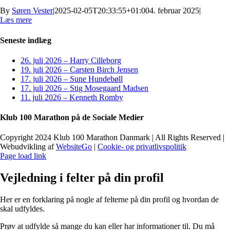
By
Søren Vester
|
2025-02-05T20:33:55+01:00
4. februar 2025
|
Læs mere
Seneste indlæg
26. juli 2026 – Harry Cilleborg
19. juli 2026 – Carsten Birch Jensen
17. juli 2026 – Sune Hundebøll
17. juli 2026 – Stig Mosegaard Madsen
11. juli 2026 – Kenneth Romby
Klub 100 Marathon på de Sociale Medier
Copyright 2024 Klub 100 Marathon Danmark | All Rights Reserved |
Webudvikling af
WebsiteGo
|
Cookie- og privatlivspolitik
Page load link
Vejledning i felter på din profil
Her er en forklaring på nogle af felterne på din profil og hvordan de
skal udfyldes.
Prøv at udfylde så mange du kan eller har informationer til. Du må