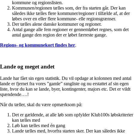
kommune og regionslisten.
Kommunen/regionen tælles som, der fra starten går. Der kan
således ikke tælles flere kommuner/regioner i tilfælde af, at der
løbes over en eller flere kommune- elle regionsgrænser.
Der tælles alene danske kommuner og regioner.
Antal gange alle fem regioner er gennemløbet regnes, som det
antal gange den region der er løbet færreste gange.
Regions- og kommunekort findes her
.
Lande og meget andet
Lande har fået sin egen statistik. Du vil opdage at kolonnen med antal
lande er fjernet fra vores ”gamle” rangliste og nu erstattet af sin egen
liste, hvor du kan se lande, byer, kontingenter, majors etc. Det er vildt
spændende….!
Når du tæller, skal du være opmærksom på:
Det er gældende, at alle løb som opfylder Klub100s løbskriterier
kan tælles med
Løb kan tælles med én gang
Lande tælles med, hvorfra starten sker. Der kan således ikke