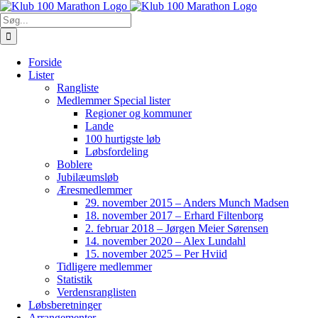
Skip
to
Søg
content
efter:
Forside
Lister
Rangliste
Medlemmer Special lister
Regioner og kommuner
Lande
100 hurtigste løb
Løbsfordeling
Boblere
Jubilæumsløb
Æresmedlemmer
29. november 2015 – Anders Munch Madsen
18. november 2017 – Erhard Filtenborg
2. februar 2018 – Jørgen Meier Sørensen
14. november 2020 – Alex Lundahl
15. november 2025 – Per Hviid
Tidligere medlemmer
Statistik
Verdensranglisten
Løbsberetninger
Arrangementer