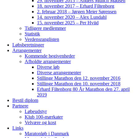
29. november 2015 – Anders Munch Madsen
18. november 2017 – Erhard Filtenborg
2. februar 2018 – Jørgen Meier Sørensen
14. november 2020 – Alex Lundahl
15. november 2025 – Per Hviid
Tidligere medlemmer
Statistik
Verdensranglisten
Løbsberetninger
Arrangementer
Kommende begivenheder
Afholdte arrangementer
Diverse løb
Diverse arrangementer
Stillinge Marathon den 12. november 2016
Stillinge Marathon den 10. november 2018
Erhard Filtenborg 80 År Marathon den 27. april
2019
Bestil diplom
Partnere
Løbeudstyr
Klub 100-mærkater
Velvære og kost
Links
Maratonløb i Danmark