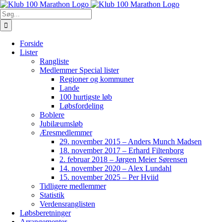
Skip
to
Søg
content
efter:
Forside
Lister
Rangliste
Medlemmer Special lister
Regioner og kommuner
Lande
100 hurtigste løb
Løbsfordeling
Boblere
Jubilæumsløb
Æresmedlemmer
29. november 2015 – Anders Munch Madsen
18. november 2017 – Erhard Filtenborg
2. februar 2018 – Jørgen Meier Sørensen
14. november 2020 – Alex Lundahl
15. november 2025 – Per Hviid
Tidligere medlemmer
Statistik
Verdensranglisten
Løbsberetninger
Arrangementer