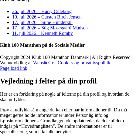
26. juli 2026 – Harry Cilleborg
19. juli 2026 – Carsten Birch Jensen
17. juli 2026 – Sune Hundebøll
17. juli 2026 – Stig Mosegaard Madsen
11. juli 2026 – Kenneth Romby
Klub 100 Marathon på de Sociale Medier
Copyright 2024 Klub 100 Marathon Danmark | All Rights Reserved |
Webudvikling af
WebsiteGo
|
Cookie- og privatlivspolitik
Page load link
Vejledning i felter på din profil
Her er en forklaring på nogle af felterne på din profil og hvordan de
skal udfyldes.
Prøv at udfylde så mange du kan eller har informationer til. Du må
meget gerne holde informationer under Personlig info og
Løbsinformationer – Grundlæggende opdaterede, da dele af dem
indgår på “Hovedranglisten”. De andre informationer er til
speciallisterne, som ikke alle benytter.