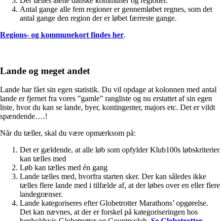
Der tælles alene danske kommuner og regioner.
Antal gange alle fem regioner er gennemløbet regnes, som det
antal gange den region der er løbet færreste gange.
Regions- og kommunekort findes her
.
Lande og meget andet
Lande har fået sin egen statistik. Du vil opdage at kolonnen med antal
lande er fjernet fra vores ”gamle” rangliste og nu erstattet af sin egen
liste, hvor du kan se lande, byer, kontingenter, majors etc. Det er vildt
spændende….!
Når du tæller, skal du være opmærksom på:
Det er gældende, at alle løb som opfylder Klub100s løbskriterier
kan tælles med
Løb kan tælles med én gang
Lande tælles med, hvorfra starten sker. Der kan således ikke
tælles flere lande med i tilfælde af, at der løbes over en eller flere
landegrænser.
Lande kategoriseres efter Globetrotter Marathons’ opgørelse.
Det kan nævnes, at der er forskel på kategoriseringen hos
henholdsvis Globetrotter og Countryclub.
Se Globetrotter