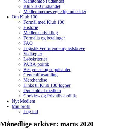
Maratonløb i udlandet
Klub 100 i udlandet
Medlemmernes egne hjemmesider
Om Klub 100
Formål med Klub 100
Historie
Medlemsudvikling
Formalia og betalinger
FAQ
Logistik vedrørende nyhedsbreve
Vedtægter
Løbskriterier
PARA-politik
Bestyrelse og suppleanter
Generalforsamling
Merchandise
Links til Klub 100-logoer
Dødsfald af medlem
Cookies- og Privatlivspolitik
Nyt Medlem
Min profil
Log ind
Månedlige arkiver:
marts 2020