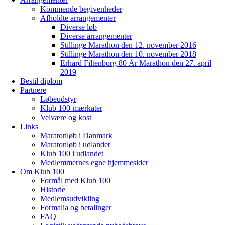
Kommende begivenheder
Afholdte arrangementer
Diverse løb
Diverse arrangementer
Stillinge Marathon den 12. november 2016
Stillinge Marathon den 10. november 2018
Erhard Filtenborg 80 År Marathon den 27. april
2019
Bestil diplom
Partnere
Løbeudstyr
Klub 100-mærkater
Velvære og kost
Links
Maratonløb i Danmark
Maratonløb i udlandet
Klub 100 i udlandet
Medlemmernes egne hjemmesider
Om Klub 100
Formål med Klub 100
Historie
Medlemsudvikling
Formalia og betalinger
FAQ