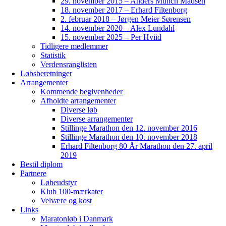
29. november 2015 – Anders Munch Madsen
18. november 2017 – Erhard Filtenborg
2. februar 2018 – Jørgen Meier Sørensen
14. november 2020 – Alex Lundahl
15. november 2025 – Per Hviid
Tidligere medlemmer
Statistik
Verdensranglisten
Løbsberetninger
Arrangementer
Kommende begivenheder
Afholdte arrangementer
Diverse løb
Diverse arrangementer
Stillinge Marathon den 12. november 2016
Stillinge Marathon den 10. november 2018
Erhard Filtenborg 80 År Marathon den 27. april
2019
Bestil diplom
Partnere
Løbeudstyr
Klub 100-mærkater
Velvære og kost
Links
Maratonløb i Danmark