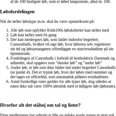
af de 100 hurtigste løb, som er løbet langsomste, altså nr. 100.
Løbsfordelingen
Når du tæller løbstype m.m. skal du være opmærksom på:
Alle løb som opfylder Klub100s løbskriterier kan tælles med
Løb kan tælles med én gang
Der kan medregnes løb, som falder indenfor begrebet;
Cannonballs, hvilket vil sige løb, hvor løberen selv registrerer
sin tid og løbsarrangøren offentliggør en start/resultatliste på sin
hjemmeside.
Fordelingen af Canonballs i forhold til henholdsvis Danmark og
udlandet, skal opgøres som ”danske løb” og ”andre løb”
Andre løb, er løb som ikke falder ind under begrebet Canonballs
(se punkt 4). Det er typisk løb, hvor der løbes med nummer og
der tages en officieltid, som automatisk påføres resultatlisten.
Antal forskellige ruter gælder for alle typer løb, dog således at
ruten ikke må være 100% identisk med et tidligere løb (løbsrute).
Hvorfor alt det ståhej om tal og lister?
Flere medlemmer har udtrykt et lille og måske nogle gange et stort suk