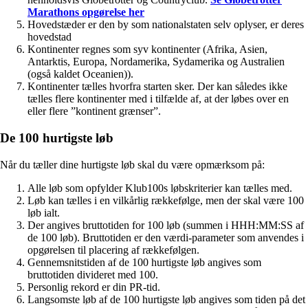
Marathons opgørelse her
Hovedstæder er den by som nationalstaten selv oplyser, er deres
hovedstad
Kontinenter regnes som syv kontinenter (Afrika, Asien,
Antarktis, Europa, Nordamerika, Sydamerika og Australien
(også kaldet Oceanien)).
Kontinenter tælles hvorfra starten sker. Der kan således ikke
tælles flere kontinenter med i tilfælde af, at der løbes over en
eller flere ”kontinent grænser”.
De 100 hurtigste løb
Når du tæller dine hurtigste løb skal du være opmærksom på:
Alle løb som opfylder Klub100s løbskriterier kan tælles med.
Løb kan tælles i en vilkårlig rækkefølge, men der skal være 100
løb ialt.
Der angives bruttotiden for 100 løb (summen i HHH:MM:SS af
de 100 løb). Bruttotiden er den værdi-parameter som anvendes i
opgørelsen til placering af rækkefølgen.
Gennemsnitstiden af de 100 hurtigste løb angives som
bruttotiden divideret med 100.
Personlig rekord er din PR-tid.
Langsomste løb af de 100 hurtigste løb angives som tiden på det