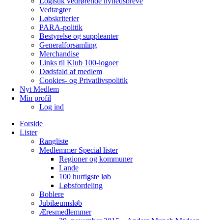
Logistik vedrørende nyhedsbreve
Vedtægter
Løbskriterier
PARA-politik
Bestyrelse og suppleanter
Generalforsamling
Merchandise
Links til Klub 100-logoer
Dødsfald af medlem
Cookies- og Privatlivspolitik
Nyt Medlem
Min profil
Log ind
Forside
Lister
Rangliste
Medlemmer Special lister
Regioner og kommuner
Lande
100 hurtigste løb
Løbsfordeling
Boblere
Jubilæumsløb
Æresmedlemmer