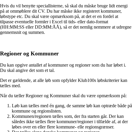
Hvis du vil benytte speciallisterne, så skal du måske bruge lidt energi
på at ommøblere dit CV. Du har måske ikke registeret kommuner,
løbstype etc. Du skal være opmærksom på, at det er en fordel at
tilpasse eventuelle formler i Excel til tids- eller dato-format
(HH:MM:SS eller DD:MM:ÅÅ), så er det nemlig nemmere at udregne
gennemsnit og summen.
Regioner og Kommuner
Du kan opgive antallet af kommuner og regioner som du har løbet i.
Du skal angive det som et tal.
Det er gældende, at alle løb som opfylder Klub100s løbskriterier kan
tælles med.
Når du tæller Regioner og Kommuner skal du være opmærksom på:
Løb kan tælles med én gang, de samme løb kan optræde både på
kommune og regionslisten.
Kommunen/regionen tælles som, der fra starten går. Der kan
således ikke tælles flere kommuner/regioner i tilfælde af, at der
løbes over en eller flere kommune- elle regionsgrænser.