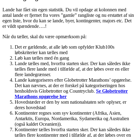
Lande har fået sin egen statistik. Du vil opdage at kolonnen med
antal lande er fjernet fra vores ”gamle” rangliste og nu erstattet af sin
egen liste, hvor du kan se lande, byer, kontingenter, majors etc. Det
er vildt spændende….!
Når du tæller, skal du være opmærksom på:
Det er gældende, at alle løb som opfylder Klub100s
løbskriterier kan tælles med
Løb kan tælles med én gang
Lande tælles med, hvorfra starten sker. Der kan således ikke
tælles flere lande med i tilfælde af, at der løbes over en eller
flere landegrænser.
Lande kategoriseres efter Globetrotter Marathons’ opgørelse.
Det kan nævnes, at der er forskel på kategoriseringen hos
henholdsvis Globetrotter og Countryclub.
Se Globetrotter
Marathons opgørelse her
Hovedstæder er den by som nationalstaten selv oplyser, er
deres hovedstad
Kontinenter regnes som syv kontinenter (Afrika, Asien,
Antarktis, Europa, Nordamerika, Sydamerika og Australien
(også kaldet Oceanien)).
Kontinenter tælles hvorfra starten sker. Der kan således ikke
tælles flere kontinenter med i tilfælde af, at der løbes over en