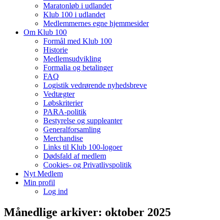
Maratonløb i udlandet
Klub 100 i udlandet
Medlemmernes egne hjemmesider
Om Klub 100
Formål med Klub 100
Historie
Medlemsudvikling
Formalia og betalinger
FAQ
Logistik vedrørende nyhedsbreve
Vedtægter
Løbskriterier
PARA-politik
Bestyrelse og suppleanter
Generalforsamling
Merchandise
Links til Klub 100-logoer
Dødsfald af medlem
Cookies- og Privatlivspolitik
Nyt Medlem
Min profil
Log ind
Månedlige arkiver:
oktober 2025