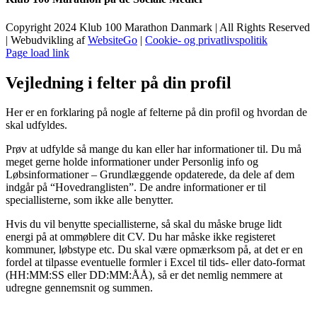
Copyright 2024 Klub 100 Marathon Danmark | All Rights Reserved
| Webudvikling af
WebsiteGo
|
Cookie- og privatlivspolitik
Page load link
Vejledning i felter på din profil
Her er en forklaring på nogle af felterne på din profil og hvordan de
skal udfyldes.
Prøv at udfylde så mange du kan eller har informationer til. Du må
meget gerne holde informationer under Personlig info og
Løbsinformationer – Grundlæggende opdaterede, da dele af dem
indgår på “Hovedranglisten”. De andre informationer er til
speciallisterne, som ikke alle benytter.
Hvis du vil benytte speciallisterne, så skal du måske bruge lidt
energi på at ommøblere dit CV. Du har måske ikke registeret
kommuner, løbstype etc. Du skal være opmærksom på, at det er en
fordel at tilpasse eventuelle formler i Excel til tids- eller dato-format
(HH:MM:SS eller DD:MM:ÅÅ), så er det nemlig nemmere at
udregne gennemsnit og summen.