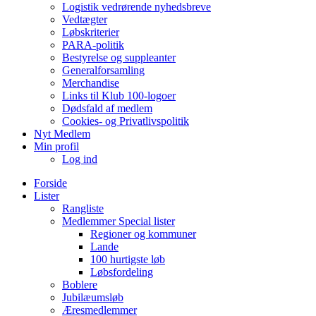
Logistik vedrørende nyhedsbreve
Vedtægter
Løbskriterier
PARA-politik
Bestyrelse og suppleanter
Generalforsamling
Merchandise
Links til Klub 100-logoer
Dødsfald af medlem
Cookies- og Privatlivspolitik
Nyt Medlem
Min profil
Log ind
Forside
Lister
Rangliste
Medlemmer Special lister
Regioner og kommuner
Lande
100 hurtigste løb
Løbsfordeling
Boblere
Jubilæumsløb
Æresmedlemmer