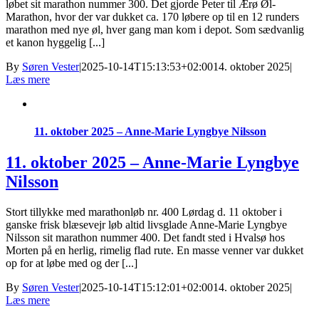
løbet sit marathon nummer 300. Det gjorde Peter til Ærø Øl-
Marathon, hvor der var dukket ca. 170 løbere op til en 12 runders
marathon med nye øl, hver gang man kom i depot. Som sædvanlig
et kanon hyggelig [...]
By
Søren Vester
|
2025-10-14T15:13:53+02:00
14. oktober 2025
|
Læs mere
11. oktober 2025 – Anne-Marie Lyngbye Nilsson
11. oktober 2025 – Anne-Marie Lyngbye
Nilsson
Stort tillykke med marathonløb nr. 400 Lørdag d. 11 oktober i
ganske frisk blæsevejr løb altid livsglade Anne-Marie Lyngbye
Nilsson sit marathon nummer 400. Det fandt sted i Hvalsø hos
Morten på en herlig, rimelig flad rute. En masse venner var dukket
op for at løbe med og der [...]
By
Søren Vester
|
2025-10-14T15:12:01+02:00
14. oktober 2025
|
Læs mere