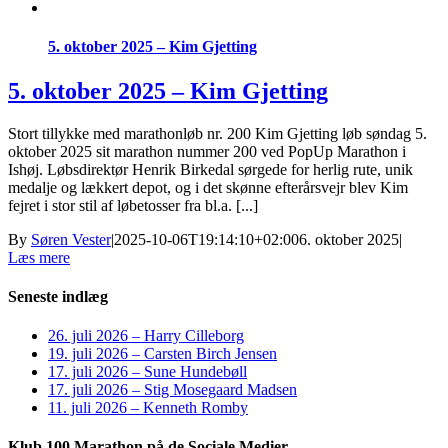
5. oktober 2025 – Kim Gjetting
5. oktober 2025 – Kim Gjetting
Stort tillykke med marathonløb nr. 200 Kim Gjetting løb søndag 5.
oktober 2025 sit marathon nummer 200 ved PopUp Marathon i
Ishøj. Løbsdirektør Henrik Birkedal sørgede for herlig rute, unik
medalje og lækkert depot, og i det skønne efterårsvejr blev Kim
fejret i stor stil af løbetosser fra bl.a. [...]
By
Søren Vester
|
2025-10-06T19:14:10+02:00
6. oktober 2025
|
Læs mere
Seneste indlæg
26. juli 2026 – Harry Cilleborg
19. juli 2026 – Carsten Birch Jensen
17. juli 2026 – Sune Hundebøll
17. juli 2026 – Stig Mosegaard Madsen
11. juli 2026 – Kenneth Romby
Klub 100 Marathon på de Sociale Medier