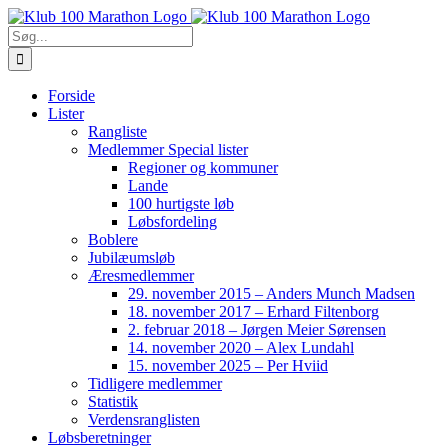
Skip
to
Søg
content
efter:
Forside
Lister
Rangliste
Medlemmer Special lister
Regioner og kommuner
Lande
100 hurtigste løb
Løbsfordeling
Boblere
Jubilæumsløb
Æresmedlemmer
29. november 2015 – Anders Munch Madsen
18. november 2017 – Erhard Filtenborg
2. februar 2018 – Jørgen Meier Sørensen
14. november 2020 – Alex Lundahl
15. november 2025 – Per Hviid
Tidligere medlemmer
Statistik
Verdensranglisten
Løbsberetninger