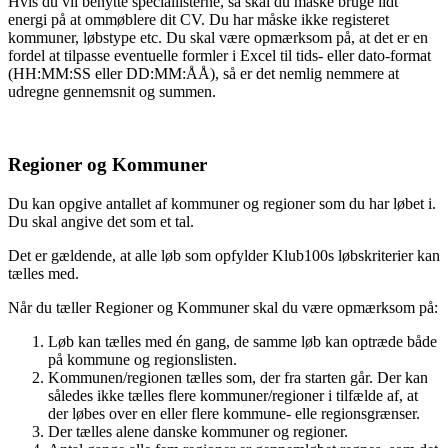
Hvis du vil benytte speciallisterne, så skal du måske bruge lidt
energi på at ommøblere dit CV. Du har måske ikke registeret
kommuner, løbstype etc. Du skal være opmærksom på, at det er en
fordel at tilpasse eventuelle formler i Excel til tids- eller dato-format
(HH:MM:SS eller DD:MM:ÅÅ), så er det nemlig nemmere at
udregne gennemsnit og summen.
Regioner og Kommuner
Du kan opgive antallet af kommuner og regioner som du har løbet i.
Du skal angive det som et tal.
Det er gældende, at alle løb som opfylder Klub100s løbskriterier kan
tælles med.
Når du tæller Regioner og Kommuner skal du være opmærksom på:
Løb kan tælles med én gang, de samme løb kan optræde både
på kommune og regionslisten.
Kommunen/regionen tælles som, der fra starten går. Der kan
således ikke tælles flere kommuner/regioner i tilfælde af, at
der løbes over en eller flere kommune- elle regionsgrænser.
Der tælles alene danske kommuner og regioner.