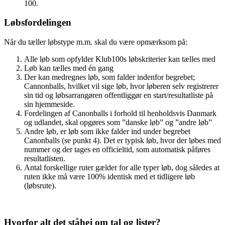
100.
Løbsfordelingen
Når du tæller løbstype m.m. skal du være opmærksom på:
Alle løb som opfylder Klub100s løbskriterier kan tælles med
Løb kan tælles med én gang
Der kan medregnes løb, som falder indenfor begrebet;
Cannonballs, hvilket vil sige løb, hvor løberen selv registrerer
sin tid og løbsarrangøren offentliggør en start/resultatliste på
sin hjemmeside.
Fordelingen af Canonballs i forhold til henholdsvis Danmark
og udlandet, skal opgøres som ”danske løb” og ”andre løb”
Andre løb, er løb som ikke falder ind under begrebet
Canonballs (se punkt 4). Det er typisk løb, hvor der løbes med
nummer og der tages en officieltid, som automatisk påføres
resultatlisten.
Antal forskellige ruter gælder for alle typer løb, dog således at
ruten ikke må være 100% identisk med et tidligere løb
(løbsrute).
Hvorfor alt det ståhej om tal og lister?