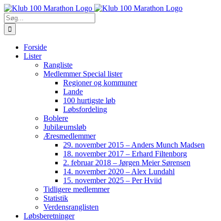
Skip
to
Søg
content
efter:
Forside
Lister
Rangliste
Medlemmer Special lister
Regioner og kommuner
Lande
100 hurtigste løb
Løbsfordeling
Boblere
Jubilæumsløb
Æresmedlemmer
29. november 2015 – Anders Munch Madsen
18. november 2017 – Erhard Filtenborg
2. februar 2018 – Jørgen Meier Sørensen
14. november 2020 – Alex Lundahl
15. november 2025 – Per Hviid
Tidligere medlemmer
Statistik
Verdensranglisten
Løbsberetninger