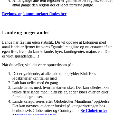
Antal gange alle fem regioner er gennemløbet regnes, som det
antal gange den region der er løbet færreste gange.
Regions- og kommunekort findes her
.
Lande og meget andet
Lande har fået sin egen statistik. Du vil opdage at kolonnen med
antal lande er fjernet fra vores ”gamle” rangliste og nu erstattet af sin
egen liste, hvor du kan se lande, byer, kontingenter, majors etc. Det
er vildt spændende….!
Når du tæller, skal du være opmærksom på:
Det er gældende, at alle løb som opfylder Klub100s
løbskriterier kan tælles med
Løb kan tælles med én gang
Lande tælles med, hvorfra starten sker. Der kan således ikke
tælles flere lande med i tilfælde af, at der løbes over en eller
flere landegrænser.
Lande kategoriseres efter Globetrotter Marathons’ opgørelse.
Det kan nævnes, at der er forskel på kategoriseringen hos
henholdsvis Globetrotter og Countryclub.
Se Globetrotter