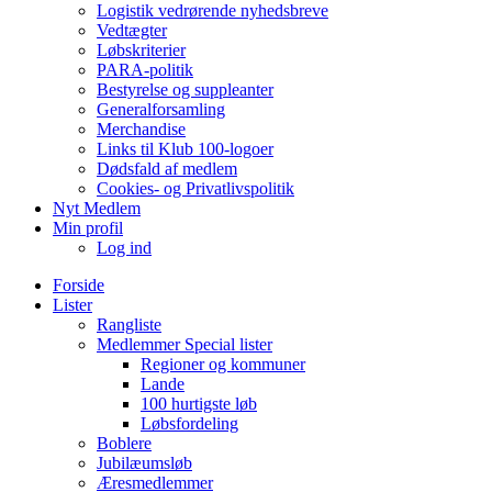
Logistik vedrørende nyhedsbreve
Vedtægter
Løbskriterier
PARA-politik
Bestyrelse og suppleanter
Generalforsamling
Merchandise
Links til Klub 100-logoer
Dødsfald af medlem
Cookies- og Privatlivspolitik
Nyt Medlem
Min profil
Log ind
Forside
Lister
Rangliste
Medlemmer Special lister
Regioner og kommuner
Lande
100 hurtigste løb
Løbsfordeling
Boblere
Jubilæumsløb
Æresmedlemmer