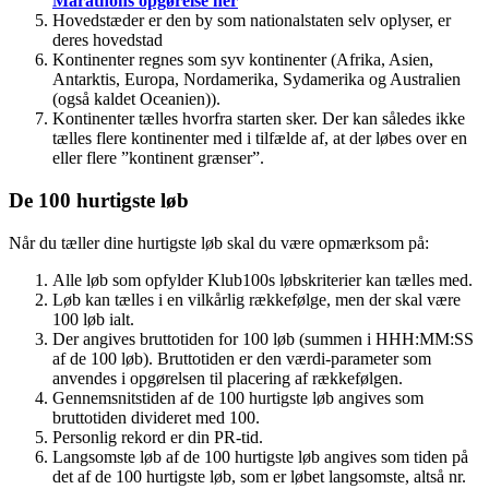
Marathons opgørelse her
Hovedstæder er den by som nationalstaten selv oplyser, er
deres hovedstad
Kontinenter regnes som syv kontinenter (Afrika, Asien,
Antarktis, Europa, Nordamerika, Sydamerika og Australien
(også kaldet Oceanien)).
Kontinenter tælles hvorfra starten sker. Der kan således ikke
tælles flere kontinenter med i tilfælde af, at der løbes over en
eller flere ”kontinent grænser”.
De 100 hurtigste løb
Når du tæller dine hurtigste løb skal du være opmærksom på:
Alle løb som opfylder Klub100s løbskriterier kan tælles med.
Løb kan tælles i en vilkårlig rækkefølge, men der skal være
100 løb ialt.
Der angives bruttotiden for 100 løb (summen i HHH:MM:SS
af de 100 løb). Bruttotiden er den værdi-parameter som
anvendes i opgørelsen til placering af rækkefølgen.
Gennemsnitstiden af de 100 hurtigste løb angives som
bruttotiden divideret med 100.
Personlig rekord er din PR-tid.
Langsomste løb af de 100 hurtigste løb angives som tiden på
det af de 100 hurtigste løb, som er løbet langsomste, altså nr.