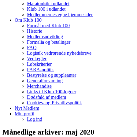
Maratonløb i udlandet
Klub 100 i udlandet
Medlemmernes egne hjemmesider
Om Klub 100
Formål med Klub 100
Historie
Medlemsudvikling
Formalia og betalinger
FAQ
Logistik vedrørende nyhedsbreve
Vedtægter
Løbskriterier
PARA-politik
Bestyrelse og suppleanter
Generalforsamling
Merchandise
Links til Klub 100-logoer
Dødsfald af medlem
Cookies- og Privatlivspolitik
Nyt Medlem
Min profil
Log ind
Månedlige arkiver:
maj 2020