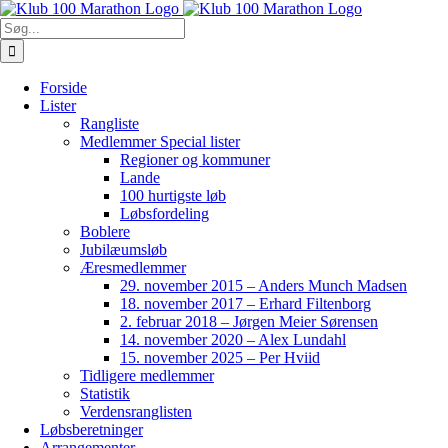
Skip
to
Søg
content
efter:
Forside
Lister
Rangliste
Medlemmer Special lister
Regioner og kommuner
Lande
100 hurtigste løb
Løbsfordeling
Boblere
Jubilæumsløb
Æresmedlemmer
29. november 2015 – Anders Munch Madsen
18. november 2017 – Erhard Filtenborg
2. februar 2018 – Jørgen Meier Sørensen
14. november 2020 – Alex Lundahl
15. november 2025 – Per Hviid
Tidligere medlemmer
Statistik
Verdensranglisten
Løbsberetninger
Arrangementer