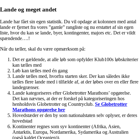
Lande og meget andet
Lande har fået sin egen statistik. Du vil opdage at kolonnen med antal
lande er fjernet fra vores ”gamle” rangliste og nu erstattet af sin egen
liste, hvor du kan se lande, byer, kontingenter, majors etc. Det er vildt
spændende….!
Når du tæller, skal du være opmærksom på:
Det er gældende, at alle løb som opfylder Klub100s løbskriterier
kan tælles med
Løb kan tælles med én gang
Lande tælles med, hvorfra starten sker. Der kan således ikke
tælles flere lande med i tilfælde af, at der løbes over en eller flere
landegrænser.
Lande kategoriseres efter Globetrotter Marathons’ opgørelse.
Det kan nævnes, at der er forskel på kategoriseringen hos
henholdsvis Globetrotter og Countryclub.
Se Globetrotter
Marathons opgørelse her
Hovedstæder er den by som nationalstaten selv oplyser, er deres
hovedstad
Kontinenter regnes som syv kontinenter (Afrika, Asien,
Antarktis, Europa, Nordamerika, Sydamerika og Australien
(også kaldet Oceanien)).