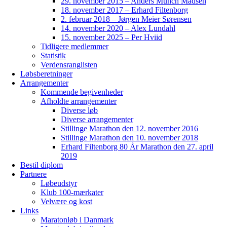
29. november 2015 – Anders Munch Madsen
18. november 2017 – Erhard Filtenborg
2. februar 2018 – Jørgen Meier Sørensen
14. november 2020 – Alex Lundahl
15. november 2025 – Per Hviid
Tidligere medlemmer
Statistik
Verdensranglisten
Løbsberetninger
Arrangementer
Kommende begivenheder
Afholdte arrangementer
Diverse løb
Diverse arrangementer
Stillinge Marathon den 12. november 2016
Stillinge Marathon den 10. november 2018
Erhard Filtenborg 80 År Marathon den 27. april
2019
Bestil diplom
Partnere
Løbeudstyr
Klub 100-mærkater
Velvære og kost
Links
Maratonløb i Danmark