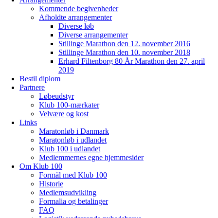
Kommende begivenheder
Afholdte arrangementer
Diverse løb
Diverse arrangementer
Stillinge Marathon den 12. november 2016
Stillinge Marathon den 10. november 2018
Erhard Filtenborg 80 År Marathon den 27. april
2019
Bestil diplom
Partnere
Løbeudstyr
Klub 100-mærkater
Velvære og kost
Links
Maratonløb i Danmark
Maratonløb i udlandet
Klub 100 i udlandet
Medlemmernes egne hjemmesider
Om Klub 100
Formål med Klub 100
Historie
Medlemsudvikling
Formalia og betalinger
FAQ