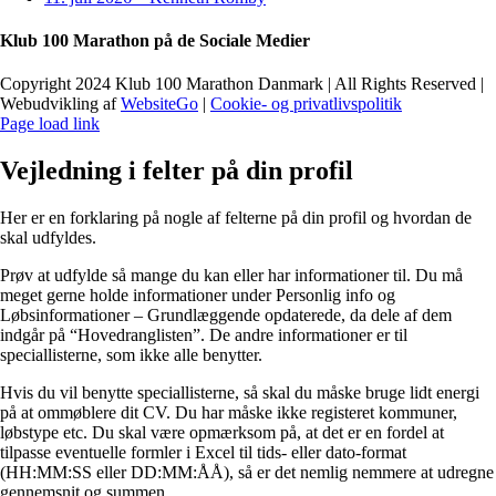
Klub 100 Marathon på de Sociale Medier
Copyright 2024 Klub 100 Marathon Danmark | All Rights Reserved |
Webudvikling af
WebsiteGo
|
Cookie- og privatlivspolitik
Page load link
Vejledning i felter på din profil
Her er en forklaring på nogle af felterne på din profil og hvordan de
skal udfyldes.
Prøv at udfylde så mange du kan eller har informationer til. Du må
meget gerne holde informationer under Personlig info og
Løbsinformationer – Grundlæggende opdaterede, da dele af dem
indgår på “Hovedranglisten”. De andre informationer er til
speciallisterne, som ikke alle benytter.
Hvis du vil benytte speciallisterne, så skal du måske bruge lidt energi
på at ommøblere dit CV. Du har måske ikke registeret kommuner,
løbstype etc. Du skal være opmærksom på, at det er en fordel at
tilpasse eventuelle formler i Excel til tids- eller dato-format
(HH:MM:SS eller DD:MM:ÅÅ), så er det nemlig nemmere at udregne
gennemsnit og summen.