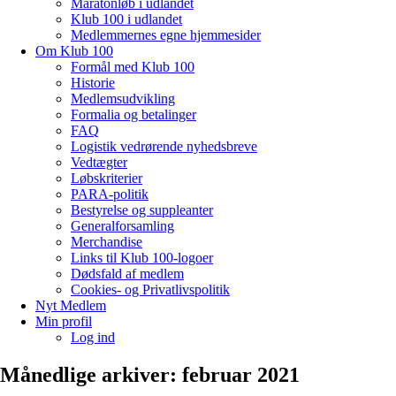
Maratonløb i udlandet
Klub 100 i udlandet
Medlemmernes egne hjemmesider
Om Klub 100
Formål med Klub 100
Historie
Medlemsudvikling
Formalia og betalinger
FAQ
Logistik vedrørende nyhedsbreve
Vedtægter
Løbskriterier
PARA-politik
Bestyrelse og suppleanter
Generalforsamling
Merchandise
Links til Klub 100-logoer
Dødsfald af medlem
Cookies- og Privatlivspolitik
Nyt Medlem
Min profil
Log ind
Månedlige arkiver:
februar 2021