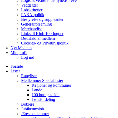
Logistik vedrørende nyhedsbreve
Vedtægter
Løbskriterier
PARA-politik
Bestyrelse og suppleanter
Generalforsamling
Merchandise
Links til Klub 100-logoer
Dødsfald af medlem
Cookies- og Privatlivspolitik
Nyt Medlem
Min profil
Log ind
Forside
Lister
Rangliste
Medlemmer Special lister
Regioner og kommuner
Lande
100 hurtigste løb
Løbsfordeling
Boblere
Jubilæumsløb
Æresmedlemmer