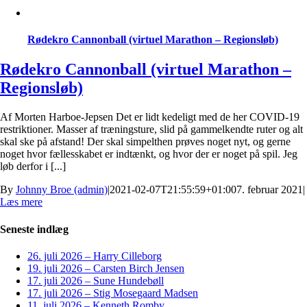
Rødekro Cannonball (virtuel Marathon – Regionsløb)
Rødekro Cannonball (virtuel Marathon –
Regionsløb)
Af Morten Harboe-Jepsen Det er lidt kedeligt med de her COVID-19
restriktioner. Masser af træningsture, slid på gammelkendte ruter og alt
skal ske på afstand! Der skal simpelthen prøves noget nyt, og gerne
noget hvor fællesskabet er indtænkt, og hvor der er noget på spil. Jeg
løb derfor i [...]
By
Johnny Broe (admin)
|
2021-02-07T21:55:59+01:00
7. februar 2021
|
Læs mere
Seneste indlæg
26. juli 2026 – Harry Cilleborg
19. juli 2026 – Carsten Birch Jensen
17. juli 2026 – Sune Hundebøll
17. juli 2026 – Stig Mosegaard Madsen
11. juli 2026 – Kenneth Romby