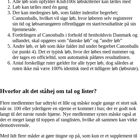
Alle løb som opfylder Klub100s løbskriterier kan tælles med
Løb kan tælles med én gang
Der kan medregnes løb, som falder indenfor begrebet;
Cannonballs, hvilket vil sige løb, hvor løberen selv registrerer
sin tid og løbsarrangøren offentliggør en start/resultatliste på sin
hjemmeside.
Fordelingen af Canonballs i forhold til henholdsvis Danmark og
udlandet, skal opgøres som ”danske løb” og ”andre løb”
Andre løb, er løb som ikke falder ind under begrebet Canonballs
(se punkt 4). Det er typisk løb, hvor der løbes med nummer og
der tages en officieltid, som automatisk påføres resultatlisten.
Antal forskellige ruter gælder for alle typer løb, dog således at
ruten ikke må være 100% identisk med et tidligere løb (løbsrute).
Hvorfor alt det ståhej om tal og lister?
Flere medlemmer har udtrykt et lille og måske nogle gange et stort suk
når nr. 100 eller yderligere en stjerne er kommet i hus; der er godt nok
langt til det næste runde hjørne. Nye medlemmer synes måske også at
der er meget langt til toppen af ranglisten, hvilke alt sammen kan virke
demotiverende.
Med lidt flere måder at gøre tingne op på, som kun er et supplement til