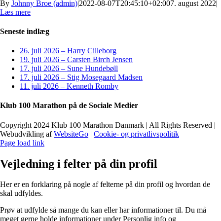
By
Johnny Broe (admin)
|
2022-08-07T20:45:10+02:00
7. august 2022
|
Læs mere
Seneste indlæg
26. juli 2026 – Harry Cilleborg
19. juli 2026 – Carsten Birch Jensen
17. juli 2026 – Sune Hundebøll
17. juli 2026 – Stig Mosegaard Madsen
11. juli 2026 – Kenneth Romby
Klub 100 Marathon på de Sociale Medier
Copyright 2024 Klub 100 Marathon Danmark | All Rights Reserved |
Webudvikling af
WebsiteGo
|
Cookie- og privatlivspolitik
Page load link
Vejledning i felter på din profil
Her er en forklaring på nogle af felterne på din profil og hvordan de
skal udfyldes.
Prøv at udfylde så mange du kan eller har informationer til. Du må
meget gerne holde informationer under Personlig info og