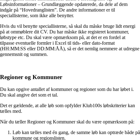
Løbsinformationer – Grundlæggende opdaterede, da dele af dem
indgår på “Hovedranglisten”. De andre informationer er til
speciallisterne, som ikke alle benytter.
Hvis du vil benytte speciallisterne, så skal du måske bruge lidt energi
på at ommøblere dit CV. Du har måske ikke registeret kommuner,
løbstype etc. Du skal være opmærksom på, at det er en fordel at
tilpasse eventuelle formler i Excel til tids- eller dato-format
(HH:MM:SS eller DD:MM:ÅÅ), så er det nemlig nemmere at udregne
gennemsnit og summen.
Regioner og Kommuner
Du kan opgive antallet af kommuner og regioner som du har løbet i.
Du skal angive det som et tal.
Det er gældende, at alle løb som opfylder Klub100s løbskriterier kan
tælles med.
Når du tæller Regioner og Kommuner skal du være opmærksom på:
Løb kan tælles med én gang, de samme løb kan optræde både på
kommune og regionslisten.