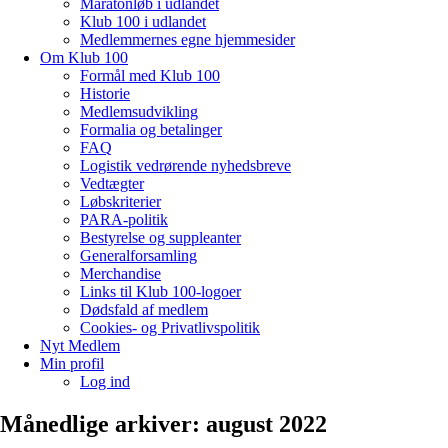
Maratonløb i udlandet
Klub 100 i udlandet
Medlemmernes egne hjemmesider
Om Klub 100
Formål med Klub 100
Historie
Medlemsudvikling
Formalia og betalinger
FAQ
Logistik vedrørende nyhedsbreve
Vedtægter
Løbskriterier
PARA-politik
Bestyrelse og suppleanter
Generalforsamling
Merchandise
Links til Klub 100-logoer
Dødsfald af medlem
Cookies- og Privatlivspolitik
Nyt Medlem
Min profil
Log ind
Månedlige arkiver:
august 2022