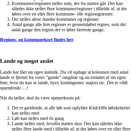
Kommunen/regionen tælles som, der fra starten går. Der kan
således ikke tælles flere kommuner/regioner i tilfælde af, at der
løbes over en eller flere kommune- elle regionsgrænser.
Der tælles alene danske kommuner og regioner.
Antal gange alle fem regioner er gennemløbet regnes, som det
antal gange den region der er løbet færreste gange.
Regions- og kommunekort findes her
.
Lande og meget andet
Lande har fået sin egen statistik. Du vil opdage at kolonnen med antal
lande er fjernet fra vores ”gamle” rangliste og nu erstattet af sin egen
liste, hvor du kan se lande, byer, kontingenter, majors etc. Det er vildt
spændende….!
Når du tæller, skal du være opmærksom på:
Det er gældende, at alle løb som opfylder Klub100s løbskriterier
kan tælles med
Løb kan tælles med én gang
Lande tælles med, hvorfra starten sker. Der kan således ikke
tælles flere lande med i tilfælde af, at der løbes over en eller flere