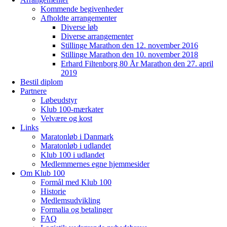
Kommende begivenheder
Afholdte arrangementer
Diverse løb
Diverse arrangementer
Stillinge Marathon den 12. november 2016
Stillinge Marathon den 10. november 2018
Erhard Filtenborg 80 År Marathon den 27. april
2019
Bestil diplom
Partnere
Løbeudstyr
Klub 100-mærkater
Velvære og kost
Links
Maratonløb i Danmark
Maratonløb i udlandet
Klub 100 i udlandet
Medlemmernes egne hjemmesider
Om Klub 100
Formål med Klub 100
Historie
Medlemsudvikling
Formalia og betalinger
FAQ