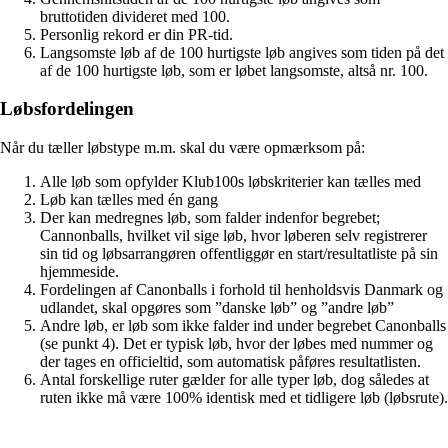
bruttotiden divideret med 100.
Personlig rekord er din PR-tid.
Langsomste løb af de 100 hurtigste løb angives som tiden på det
af de 100 hurtigste løb, som er løbet langsomste, altså nr. 100.
Løbsfordelingen
Når du tæller løbstype m.m. skal du være opmærksom på:
Alle løb som opfylder Klub100s løbskriterier kan tælles med
Løb kan tælles med én gang
Der kan medregnes løb, som falder indenfor begrebet;
Cannonballs, hvilket vil sige løb, hvor løberen selv registrerer
sin tid og løbsarrangøren offentliggør en start/resultatliste på sin
hjemmeside.
Fordelingen af Canonballs i forhold til henholdsvis Danmark og
udlandet, skal opgøres som ”danske løb” og ”andre løb”
Andre løb, er løb som ikke falder ind under begrebet Canonballs
(se punkt 4). Det er typisk løb, hvor der løbes med nummer og
der tages en officieltid, som automatisk påføres resultatlisten.
Antal forskellige ruter gælder for alle typer løb, dog således at
ruten ikke må være 100% identisk med et tidligere løb (løbsrute).