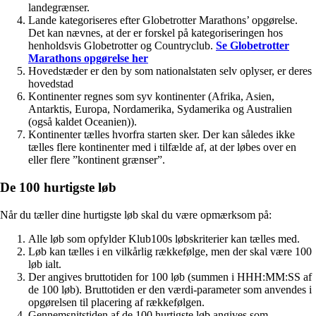
landegrænser.
Lande kategoriseres efter Globetrotter Marathons’ opgørelse.
Det kan nævnes, at der er forskel på kategoriseringen hos
henholdsvis Globetrotter og Countryclub.
Se Globetrotter
Marathons opgørelse her
Hovedstæder er den by som nationalstaten selv oplyser, er deres
hovedstad
Kontinenter regnes som syv kontinenter (Afrika, Asien,
Antarktis, Europa, Nordamerika, Sydamerika og Australien
(også kaldet Oceanien)).
Kontinenter tælles hvorfra starten sker. Der kan således ikke
tælles flere kontinenter med i tilfælde af, at der løbes over en
eller flere ”kontinent grænser”.
De 100 hurtigste løb
Når du tæller dine hurtigste løb skal du være opmærksom på:
Alle løb som opfylder Klub100s løbskriterier kan tælles med.
Løb kan tælles i en vilkårlig rækkefølge, men der skal være 100
løb ialt.
Der angives bruttotiden for 100 løb (summen i HHH:MM:SS af
de 100 løb). Bruttotiden er den værdi-parameter som anvendes i
opgørelsen til placering af rækkefølgen.
Gennemsnitstiden af de 100 hurtigste løb angives som