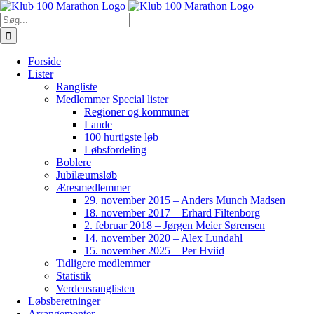
Skip
to
Søg
content
efter:
Forside
Lister
Rangliste
Medlemmer Special lister
Regioner og kommuner
Lande
100 hurtigste løb
Løbsfordeling
Boblere
Jubilæumsløb
Æresmedlemmer
29. november 2015 – Anders Munch Madsen
18. november 2017 – Erhard Filtenborg
2. februar 2018 – Jørgen Meier Sørensen
14. november 2020 – Alex Lundahl
15. november 2025 – Per Hviid
Tidligere medlemmer
Statistik
Verdensranglisten
Løbsberetninger
Arrangementer