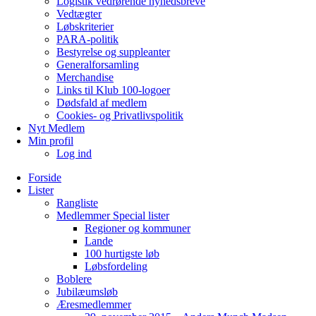
Logistik vedrørende nyhedsbreve
Vedtægter
Løbskriterier
PARA-politik
Bestyrelse og suppleanter
Generalforsamling
Merchandise
Links til Klub 100-logoer
Dødsfald af medlem
Cookies- og Privatlivspolitik
Nyt Medlem
Min profil
Log ind
Forside
Lister
Rangliste
Medlemmer Special lister
Regioner og kommuner
Lande
100 hurtigste løb
Løbsfordeling
Boblere
Jubilæumsløb
Æresmedlemmer