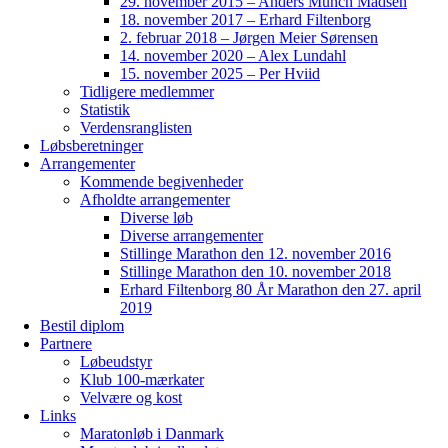
29. november 2015 – Anders Munch Madsen
18. november 2017 – Erhard Filtenborg
2. februar 2018 – Jørgen Meier Sørensen
14. november 2020 – Alex Lundahl
15. november 2025 – Per Hviid
Tidligere medlemmer
Statistik
Verdensranglisten
Løbsberetninger
Arrangementer
Kommende begivenheder
Afholdte arrangementer
Diverse løb
Diverse arrangementer
Stillinge Marathon den 12. november 2016
Stillinge Marathon den 10. november 2018
Erhard Filtenborg 80 År Marathon den 27. april
2019
Bestil diplom
Partnere
Løbeudstyr
Klub 100-mærkater
Velvære og kost
Links
Maratonløb i Danmark