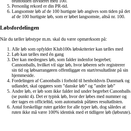
bruttotiden divideret med 100.
Personlig rekord er din PR-tid.
Langsomste løb af de 100 hurtigste løb angives som tiden på det
af de 100 hurtigste løb, som er løbet langsomste, altså nr. 100.
Løbsfordelingen
Når du tæller løbstype m.m. skal du være opmærksom på:
Alle løb som opfylder Klub100s løbskriterier kan tælles med
Løb kan tælles med én gang
Der kan medregnes løb, som falder indenfor begrebet;
Cannonballs, hvilket vil sige løb, hvor løberen selv registrerer
sin tid og løbsarrangøren offentliggør en start/resultatliste på sin
hjemmeside.
Fordelingen af Canonballs i forhold til henholdsvis Danmark og
udlandet, skal opgøres som ”danske løb” og ”andre løb”
Andre løb, er løb som ikke falder ind under begrebet Canonballs
(se punkt 4). Det er typisk løb, hvor der løbes med nummer og
der tages en officieltid, som automatisk påføres resultatlisten.
Antal forskellige ruter gælder for alle typer løb, dog således at
ruten ikke må være 100% identisk med et tidligere løb (løbsrute).