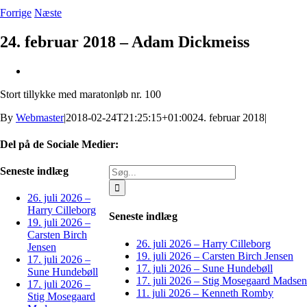
Forrige
Næste
24. februar 2018 – Adam Dickmeiss
Se
større
Stort tillykke med maratonløb nr. 100
billede
By
Webmaster
|
2018-02-24T21:25:15+01:00
24. februar 2018
|
Del på de Sociale Medier:
Facebook
X
LinkedIn
Pinterest
E-
Søg
Seneste indlæg
mail
efter:
26. juli 2026 –
Harry Cilleborg
Seneste indlæg
19. juli 2026 –
Carsten Birch
26. juli 2026 – Harry Cilleborg
Jensen
19. juli 2026 – Carsten Birch Jensen
17. juli 2026 –
17. juli 2026 – Sune Hundebøll
Sune Hundebøll
17. juli 2026 – Stig Mosegaard Madsen
17. juli 2026 –
11. juli 2026 – Kenneth Romby
Stig Mosegaard