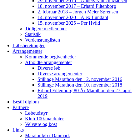
29. november 2015 – Anders Munch Madsen
18. november 2017 – Erhard Filtenborg
2. februar 2018 – Jørgen Meier Sørensen
14. november 2020 – Alex Lundahl
15. november 2025 – Per Hviid
Tidligere medlemmer
Statistik
Verdensranglisten
Løbsberetninger
Arrangementer
Kommende begivenheder
Afholdte arrangementer
Diverse løb
Diverse arrangementer
Stillinge Marathon den 12. november 2016
Stillinge Marathon den 10. november 2018
Erhard Filtenborg 80 År Marathon den 27. april
2019
Bestil diplom
Partnere
Løbeudstyr
Klub 100-mærkater
Velvære og kost
Links
Maratonløb i Danmark