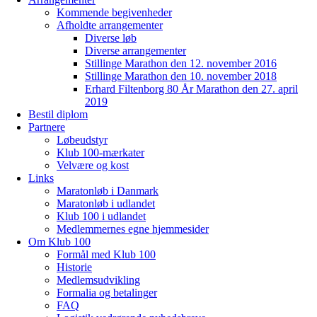
Kommende begivenheder
Afholdte arrangementer
Diverse løb
Diverse arrangementer
Stillinge Marathon den 12. november 2016
Stillinge Marathon den 10. november 2018
Erhard Filtenborg 80 År Marathon den 27. april
2019
Bestil diplom
Partnere
Løbeudstyr
Klub 100-mærkater
Velvære og kost
Links
Maratonløb i Danmark
Maratonløb i udlandet
Klub 100 i udlandet
Medlemmernes egne hjemmesider
Om Klub 100
Formål med Klub 100
Historie
Medlemsudvikling
Formalia og betalinger
FAQ