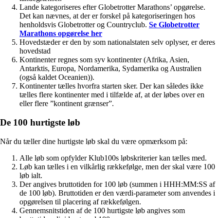
Lande kategoriseres efter Globetrotter Marathons’ opgørelse.
Det kan nævnes, at der er forskel på kategoriseringen hos
henholdsvis Globetrotter og Countryclub.
Se Globetrotter
Marathons opgørelse her
Hovedstæder er den by som nationalstaten selv oplyser, er deres
hovedstad
Kontinenter regnes som syv kontinenter (Afrika, Asien,
Antarktis, Europa, Nordamerika, Sydamerika og Australien
(også kaldet Oceanien)).
Kontinenter tælles hvorfra starten sker. Der kan således ikke
tælles flere kontinenter med i tilfælde af, at der løbes over en
eller flere ”kontinent grænser”.
De 100 hurtigste løb
Når du tæller dine hurtigste løb skal du være opmærksom på:
Alle løb som opfylder Klub100s løbskriterier kan tælles med.
Løb kan tælles i en vilkårlig rækkefølge, men der skal være 100
løb ialt.
Der angives bruttotiden for 100 løb (summen i HHH:MM:SS af
de 100 løb). Bruttotiden er den værdi-parameter som anvendes i
opgørelsen til placering af rækkefølgen.
Gennemsnitstiden af de 100 hurtigste løb angives som