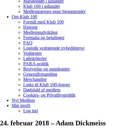
Maratonløb i udlandet
Klub 100 i udlandet
Medlemmernes egne hjemmesider
Om Klub 100
Formål med Klub 100
Historie
Medlemsudvikling
Formalia og betalinger
FAQ
Logistik vedrørende nyhedsbreve
Vedtægter
Løbskriterier
PARA-politik
Bestyrelse og suppleanter
Generalforsamling
Merchandise
Links til Klub 100-logoer
Dødsfald af medlem
Cookies- og Privatlivspolitik
Nyt Medlem
Min profil
Log ind
24. februar 2018 – Adam Dickmeiss