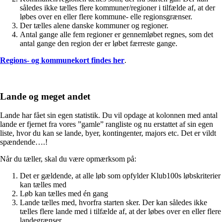
således ikke tælles flere kommuner/regioner i tilfælde af, at der
løbes over en eller flere kommune- elle regionsgrænser.
Der tælles alene danske kommuner og regioner.
Antal gange alle fem regioner er gennemløbet regnes, som det
antal gange den region der er løbet færreste gange.
Regions- og kommunekort findes her
.
Lande og meget andet
Lande har fået sin egen statistik. Du vil opdage at kolonnen med antal
lande er fjernet fra vores ”gamle” rangliste og nu erstattet af sin egen
liste, hvor du kan se lande, byer, kontingenter, majors etc. Det er vildt
spændende….!
Når du tæller, skal du være opmærksom på:
Det er gældende, at alle løb som opfylder Klub100s løbskriterier
kan tælles med
Løb kan tælles med én gang
Lande tælles med, hvorfra starten sker. Der kan således ikke
tælles flere lande med i tilfælde af, at der løbes over en eller flere
landegrænser.