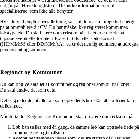
indgår på “Hovedranglisten”. De andre informationer er til
speciallisterne, som ikke alle benytter.
Hvis du vil benytte speciallisterne, så skal du måske bruge lidt energi
på at ommøblere dit CV. Du har måske ikke registeret kommuner,
løbstype etc. Du skal være opmærksom på, at det er en fordel at
tilpasse eventuelle formler i Excel til tids- eller dato-format
(HH:MM:SS eller DD:MM:ÅÅ), så er det nemlig nemmere at udregne
gennemsnit og summen.
Regioner og Kommuner
Du kan opgive antallet af kommuner og regioner som du har løbet i.
Du skal angive det som et tal.
Det er gældende, at alle løb som opfylder Klub100s løbskriterier kan
tælles med.
Når du tæller Regioner og Kommuner skal du være opmærksom på:
Løb kan tælles med én gang, de samme løb kan optræde både på
kommune og regionslisten.
Kommunen/regionen tælles som, der fra starten går. Der kan