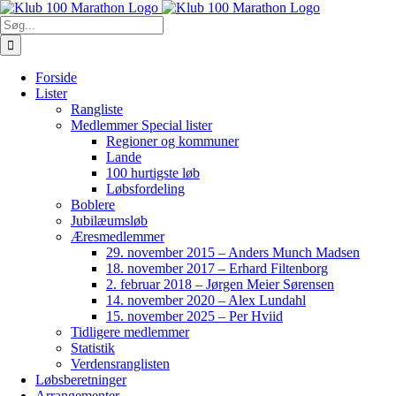
Skip
to
Søg
content
efter:
Forside
Lister
Rangliste
Medlemmer Special lister
Regioner og kommuner
Lande
100 hurtigste løb
Løbsfordeling
Boblere
Jubilæumsløb
Æresmedlemmer
29. november 2015 – Anders Munch Madsen
18. november 2017 – Erhard Filtenborg
2. februar 2018 – Jørgen Meier Sørensen
14. november 2020 – Alex Lundahl
15. november 2025 – Per Hviid
Tidligere medlemmer
Statistik
Verdensranglisten
Løbsberetninger
Arrangementer