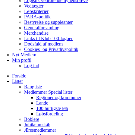
Logistik vedrørende nyhedsbreve
Vedtægter
Løbskriterier
PARA-politik
Bestyrelse og suppleanter
Generalforsamling
Merchandise
Links til Klub 100-logoer
Dødsfald af medlem
Cookies- og Privatlivspolitik
Nyt Medlem
Min profil
Log ind
Forside
Lister
Rangliste
Medlemmer Special lister
Regioner og kommuner
Lande
100 hurtigste løb
Løbsfordeling
Boblere
Jubilæumsløb
Æresmedlemmer