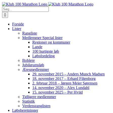
Skip
to
Søg
content
efter:
Forside
Lister
Rangliste
Medlemmer Special lister
Regioner og kommuner
Lande
100 hurtigste løb
Løbsfordeling
Boblere
Jubilæumsløb
Æresmedlemmer
29. november 2015 – Anders Munch Madsen
18. november 2017 – Erhard Filtenborg
2. februar 2018 – Jørgen Meier Sørensen
14. november 2020 – Alex Lundahl
15. november 2025 – Per Hviid
Tidligere medlemmer
Statistik
Verdensranglisten
Løbsberetninger