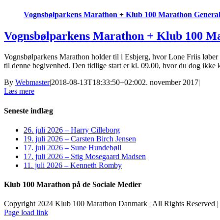
Vognsbølparkens Marathon + Klub 100 Marathon General
Vognsbølparkens Marathon + Klub 100 Ma
Vognsbølparkens Marathon holder til i Esbjerg, hvor Lone Friis løber 
til denne begivenhed. Den tidlige start er kl. 09.00, hvor du dog ikke k
By
Webmaster
|
2018-08-13T18:33:50+02:00
2. november 2017
|
Læs mere
Seneste indlæg
26. juli 2026 – Harry Cilleborg
19. juli 2026 – Carsten Birch Jensen
17. juli 2026 – Sune Hundebøll
17. juli 2026 – Stig Mosegaard Madsen
11. juli 2026 – Kenneth Romby
Klub 100 Marathon på de Sociale Medier
Copyright 2024 Klub 100 Marathon Danmark | All Rights Reserved |
Page load link