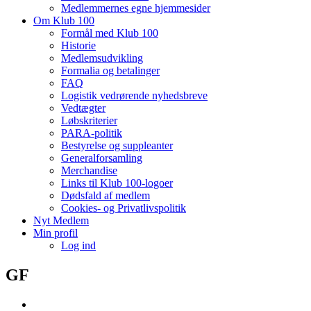
Medlemmernes egne hjemmesider
Om Klub 100
Formål med Klub 100
Historie
Medlemsudvikling
Formalia og betalinger
FAQ
Logistik vedrørende nyhedsbreve
Vedtægter
Løbskriterier
PARA-politik
Bestyrelse og suppleanter
Generalforsamling
Merchandise
Links til Klub 100-logoer
Dødsfald af medlem
Cookies- og Privatlivspolitik
Nyt Medlem
Min profil
Log ind
GF