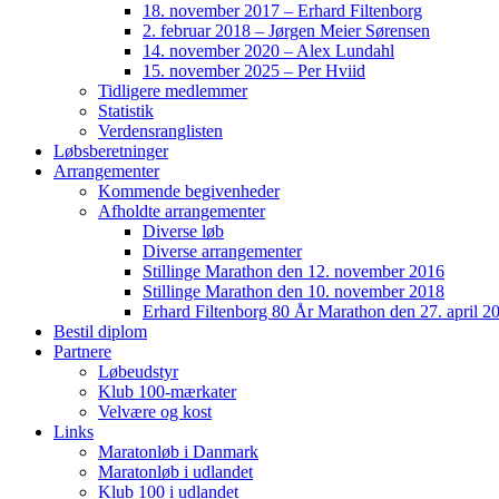
18. november 2017 – Erhard Filtenborg
2. februar 2018 – Jørgen Meier Sørensen
14. november 2020 – Alex Lundahl
15. november 2025 – Per Hviid
Tidligere medlemmer
Statistik
Verdensranglisten
Løbsberetninger
Arrangementer
Kommende begivenheder
Afholdte arrangementer
Diverse løb
Diverse arrangementer
Stillinge Marathon den 12. november 2016
Stillinge Marathon den 10. november 2018
Erhard Filtenborg 80 År Marathon den 27. april 2
Bestil diplom
Partnere
Løbeudstyr
Klub 100-mærkater
Velvære og kost
Links
Maratonløb i Danmark
Maratonløb i udlandet
Klub 100 i udlandet