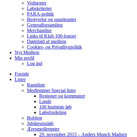
Vedtægter
Løbskriterier
PARA-politik
Bestyrelse og suppleanter
Generalforsamling
Merchandise
Links til Klub 100-logoer
Dødsfald af medlem
Cookies- og Privatlivspolitik
Nyt Medlem
Min profil
Log ind
Forside
Lister
Rangliste
Medlemmer Special lister
Regioner og kommuner
Lande
100 hurtigste løb
Løbsfordeling
Boblere
Jubilæumsløb
Æresmedlemmer
29. november 2015 – Anders Munch Madsen