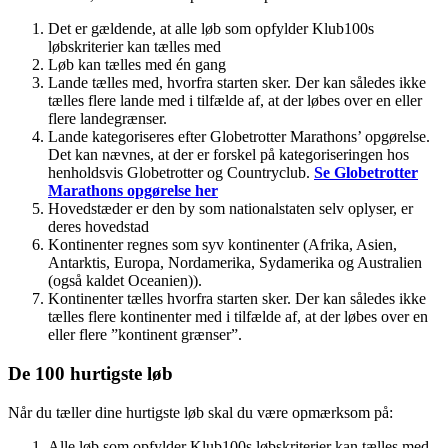
Det er gældende, at alle løb som opfylder Klub100s
løbskriterier kan tælles med
Løb kan tælles med én gang
Lande tælles med, hvorfra starten sker. Der kan således ikke
tælles flere lande med i tilfælde af, at der løbes over en eller
flere landegrænser.
Lande kategoriseres efter Globetrotter Marathons’ opgørelse.
Det kan nævnes, at der er forskel på kategoriseringen hos
henholdsvis Globetrotter og Countryclub.
Se Globetrotter
Marathons opgørelse her
Hovedstæder er den by som nationalstaten selv oplyser, er
deres hovedstad
Kontinenter regnes som syv kontinenter (Afrika, Asien,
Antarktis, Europa, Nordamerika, Sydamerika og Australien
(også kaldet Oceanien)).
Kontinenter tælles hvorfra starten sker. Der kan således ikke
tælles flere kontinenter med i tilfælde af, at der løbes over en
eller flere ”kontinent grænser”.
De 100 hurtigste løb
Når du tæller dine hurtigste løb skal du være opmærksom på:
Alle løb som opfylder Klub100s løbskriterier kan tælles med.