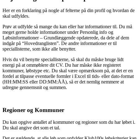
Her er en forklaring på nogle af felterne på din profil og hvordan de
skal udfyldes.
Prøv at udfylde så mange du kan eller har informationer til. Du må
meget gerne holde informationer under Personlig info og
Løbsinformationer – Grundlæggende opdaterede, da dele af dem
indgår på “Hovedranglisten”. De andre informationer er til
speciallisterne, som ikke alle benytter.
Hvis du vil benytte speciallisterne, så skal du måske bruge lidt
energi på at ommøblere dit CV. Du har måske ikke registeret
kommuner, løbstype etc. Du skal være opmærksom på, at det er en
fordel at tilpasse eventuelle formler i Excel til tids- eller dato-format
(HH:MM:SS eller DD:MM:ÅÅ), så er det nemlig nemmere at
udregne gennemsnit og summen.
Regioner og Kommuner
Du kan opgive antallet af kommuner og regioner som du har løbet i.
Du skal angive det som et tal.
Det er gældende, at alle løb som opfylder Klub100s løbskriterier kan