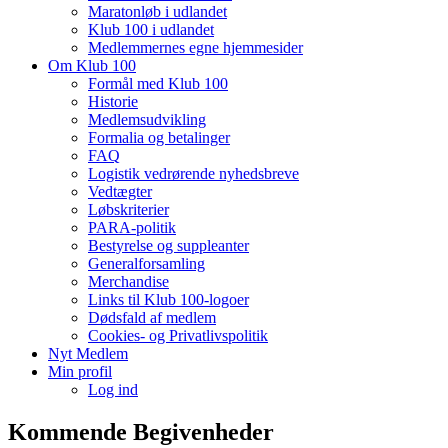
Maratonløb i udlandet
Klub 100 i udlandet
Medlemmernes egne hjemmesider
Om Klub 100
Formål med Klub 100
Historie
Medlemsudvikling
Formalia og betalinger
FAQ
Logistik vedrørende nyhedsbreve
Vedtægter
Løbskriterier
PARA-politik
Bestyrelse og suppleanter
Generalforsamling
Merchandise
Links til Klub 100-logoer
Dødsfald af medlem
Cookies- og Privatlivspolitik
Nyt Medlem
Min profil
Log ind
Kommende Begivenheder