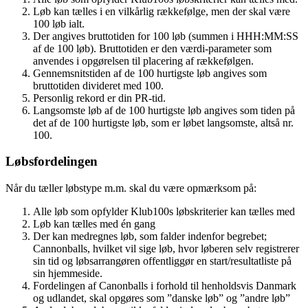
Løb kan tælles i en vilkårlig rækkefølge, men der skal være
100 løb ialt.
Der angives bruttotiden for 100 løb (summen i HHH:MM:SS
af de 100 løb). Bruttotiden er den værdi-parameter som
anvendes i opgørelsen til placering af rækkefølgen.
Gennemsnitstiden af de 100 hurtigste løb angives som
bruttotiden divideret med 100.
Personlig rekord er din PR-tid.
Langsomste løb af de 100 hurtigste løb angives som tiden på
det af de 100 hurtigste løb, som er løbet langsomste, altså nr.
100.
Løbsfordelingen
Når du tæller løbstype m.m. skal du være opmærksom på:
Alle løb som opfylder Klub100s løbskriterier kan tælles med
Løb kan tælles med én gang
Der kan medregnes løb, som falder indenfor begrebet;
Cannonballs, hvilket vil sige løb, hvor løberen selv registrerer
sin tid og løbsarrangøren offentliggør en start/resultatliste på
sin hjemmeside.
Fordelingen af Canonballs i forhold til henholdsvis Danmark
og udlandet, skal opgøres som ”danske løb” og ”andre løb”