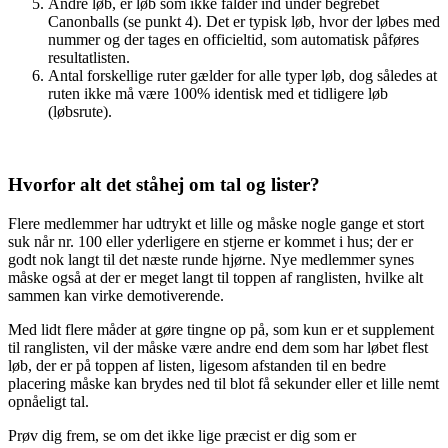
Andre løb, er løb som ikke falder ind under begrebet
Canonballs (se punkt 4). Det er typisk løb, hvor der løbes med
nummer og der tages en officieltid, som automatisk påføres
resultatlisten.
Antal forskellige ruter gælder for alle typer løb, dog således at
ruten ikke må være 100% identisk med et tidligere løb
(løbsrute).
Hvorfor alt det ståhej om tal og lister?
Flere medlemmer har udtrykt et lille og måske nogle gange et stort
suk når nr. 100 eller yderligere en stjerne er kommet i hus; der er
godt nok langt til det næste runde hjørne. Nye medlemmer synes
måske også at der er meget langt til toppen af ranglisten, hvilke alt
sammen kan virke demotiverende.
Med lidt flere måder at gøre tingne op på, som kun er et supplement
til ranglisten, vil der måske være andre end dem som har løbet flest
løb, der er på toppen af listen, ligesom afstanden til en bedre
placering måske kan brydes ned til blot få sekunder eller et lille nemt
opnåeligt tal.
Prøv dig frem, se om det ikke lige præcist er dig som er