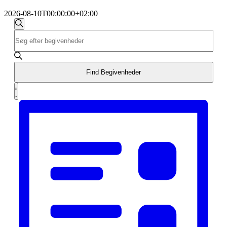
2026-08-10T00:00:00+02:00
Begivenheder
Begivenheder
Søg
Skriv
Søgning
efter
nøgleord.
begivenheder
og
Søg
efter
visninger
Begivenheder
Find Begivenheder
Navigation
på
Begivenhed
nøgleord.
Liste
Visninger
Navigation