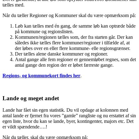
tælles med.
Når du tæller Regioner og Kommuner skal du være opmærksom på:
Løb kan tælles med én gang, de samme løb kan optræde både
på kommune og regionslisten.
Kommunen/regionen tælles som, der fra starten går. Der kan
således ikke tælles flere kommuner/regioner i tilfælde af, at
der løbes over en eller flere kommune- elle regionsgrænser.
Der tælles alene danske kommuner og regioner.
Antal gange alle fem regioner er gennemløbet regnes, som det
antal gange den region der er løbet færreste gange.
Regions- og kommunekort findes her
.
Lande og meget andet
Lande har fået sin egen statistik. Du vil opdage at kolonnen med
antal lande er fjernet fra vores ”gamle” rangliste og nu erstattet af sin
egen liste, hvor du kan se lande, byer, kontingenter, majors etc. Det
er vildt spændende….!
Når du tæller, skal du være opmærksom på: