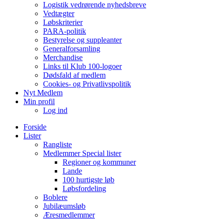
Logistik vedrørende nyhedsbreve
Vedtægter
Løbskriterier
PARA-politik
Bestyrelse og suppleanter
Generalforsamling
Merchandise
Links til Klub 100-logoer
Dødsfald af medlem
Cookies- og Privatlivspolitik
Nyt Medlem
Min profil
Log ind
Forside
Lister
Rangliste
Medlemmer Special lister
Regioner og kommuner
Lande
100 hurtigste løb
Løbsfordeling
Boblere
Jubilæumsløb
Æresmedlemmer