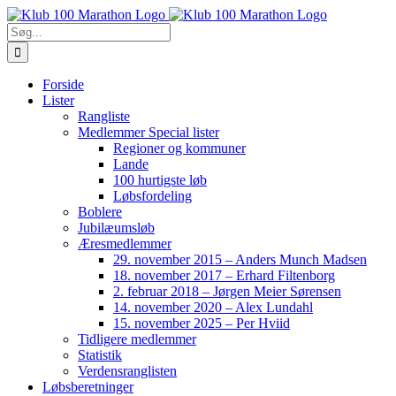
Skip
to
Søg
content
efter:
Forside
Lister
Rangliste
Medlemmer Special lister
Regioner og kommuner
Lande
100 hurtigste løb
Løbsfordeling
Boblere
Jubilæumsløb
Æresmedlemmer
29. november 2015 – Anders Munch Madsen
18. november 2017 – Erhard Filtenborg
2. februar 2018 – Jørgen Meier Sørensen
14. november 2020 – Alex Lundahl
15. november 2025 – Per Hviid
Tidligere medlemmer
Statistik
Verdensranglisten
Løbsberetninger