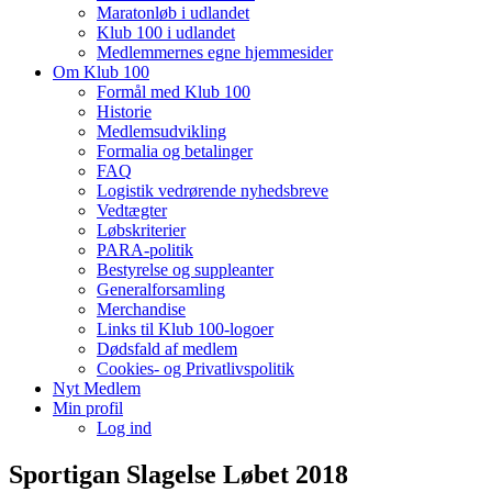
Maratonløb i udlandet
Klub 100 i udlandet
Medlemmernes egne hjemmesider
Om Klub 100
Formål med Klub 100
Historie
Medlemsudvikling
Formalia og betalinger
FAQ
Logistik vedrørende nyhedsbreve
Vedtægter
Løbskriterier
PARA-politik
Bestyrelse og suppleanter
Generalforsamling
Merchandise
Links til Klub 100-logoer
Dødsfald af medlem
Cookies- og Privatlivspolitik
Nyt Medlem
Min profil
Log ind
Sportigan Slagelse Løbet 2018