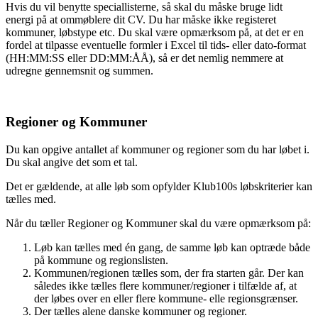
Hvis du vil benytte speciallisterne, så skal du måske bruge lidt
energi på at ommøblere dit CV. Du har måske ikke registeret
kommuner, løbstype etc. Du skal være opmærksom på, at det er en
fordel at tilpasse eventuelle formler i Excel til tids- eller dato-format
(HH:MM:SS eller DD:MM:ÅÅ), så er det nemlig nemmere at
udregne gennemsnit og summen.
Regioner og Kommuner
Du kan opgive antallet af kommuner og regioner som du har løbet i.
Du skal angive det som et tal.
Det er gældende, at alle løb som opfylder Klub100s løbskriterier kan
tælles med.
Når du tæller Regioner og Kommuner skal du være opmærksom på:
Løb kan tælles med én gang, de samme løb kan optræde både
på kommune og regionslisten.
Kommunen/regionen tælles som, der fra starten går. Der kan
således ikke tælles flere kommuner/regioner i tilfælde af, at
der løbes over en eller flere kommune- elle regionsgrænser.
Der tælles alene danske kommuner og regioner.