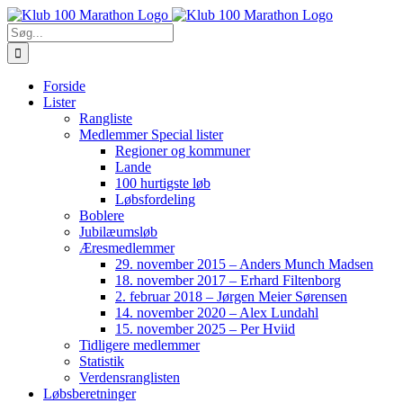
Skip
to
Søg
content
efter:
Forside
Lister
Rangliste
Medlemmer Special lister
Regioner og kommuner
Lande
100 hurtigste løb
Løbsfordeling
Boblere
Jubilæumsløb
Æresmedlemmer
29. november 2015 – Anders Munch Madsen
18. november 2017 – Erhard Filtenborg
2. februar 2018 – Jørgen Meier Sørensen
14. november 2020 – Alex Lundahl
15. november 2025 – Per Hviid
Tidligere medlemmer
Statistik
Verdensranglisten
Løbsberetninger