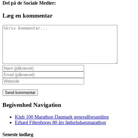
Del på de Sociale Medier:
Facebook
X
LinkedIn
Pinterest
E-
Læg en kommentar
mail
Comment
Begivenhed Navigation
Klub 100 Marathon Danmark generalforsamling
Erhard Filtenborgs 80 års fødselsdagsmarathon
Seneste indlæg