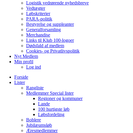
Logistik vedrørende nyhedsbreve
Vedtægter
Løbskriterier
PARA-politik
Bestyrelse og suppleanter
Generalforsamling
Merchandise
Links til Klub 100-logoer
Dødsfald af medlem
Cookies- og Privatlivspolitik
Nyt Medlem
Min profil
Log ind
Forside
Lister
Rangliste
Medlemmer Special lister
Regioner og kommuner
Lande
100 hurtigste løb
Løbsfordeling
Boblere
Jubilæumsløb
Æresmedlemmer