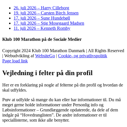
26. juli 2026 – Harry Cilleborg
19. juli 2026 – Carsten Birch Jensen
17. juli 2026 – Sune Hundebøll
17. juli 2026 – Stig Mosegaard Madsen
11. juli 2026 – Kenneth Romby
Klub 100 Marathon på de Sociale Medier
Copyright 2024 Klub 100 Marathon Danmark | All Rights Reserved
| Webudvikling af
WebsiteGo
|
Cookie- og privatlivspolitik
Page load link
Vejledning i felter på din profil
Her er en forklaring på nogle af felterne på din profil og hvordan de
skal udfyldes.
Prøv at udfylde så mange du kan eller har informationer til. Du må
meget gerne holde informationer under Personlig info og
Løbsinformationer – Grundlæggende opdaterede, da dele af dem
indgår på “Hovedranglisten”. De andre informationer er til
speciallisterne, som ikke alle benytter.