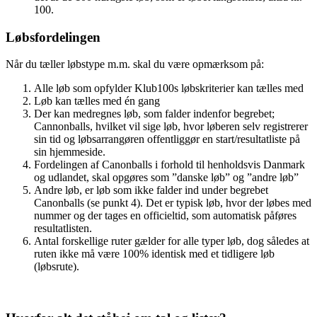
100.
Løbsfordelingen
Når du tæller løbstype m.m. skal du være opmærksom på:
Alle løb som opfylder Klub100s løbskriterier kan tælles med
Løb kan tælles med én gang
Der kan medregnes løb, som falder indenfor begrebet;
Cannonballs, hvilket vil sige løb, hvor løberen selv registrerer
sin tid og løbsarrangøren offentliggør en start/resultatliste på
sin hjemmeside.
Fordelingen af Canonballs i forhold til henholdsvis Danmark
og udlandet, skal opgøres som ”danske løb” og ”andre løb”
Andre løb, er løb som ikke falder ind under begrebet
Canonballs (se punkt 4). Det er typisk løb, hvor der løbes med
nummer og der tages en officieltid, som automatisk påføres
resultatlisten.
Antal forskellige ruter gælder for alle typer løb, dog således at
ruten ikke må være 100% identisk med et tidligere løb
(løbsrute).