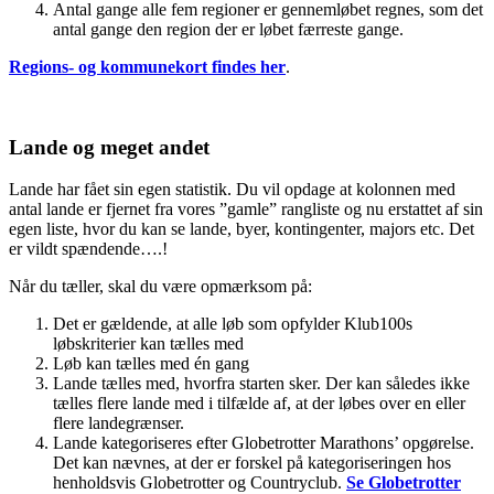
Antal gange alle fem regioner er gennemløbet regnes, som det
antal gange den region der er løbet færreste gange.
Regions- og kommunekort findes her
.
Lande og meget andet
Lande har fået sin egen statistik. Du vil opdage at kolonnen med
antal lande er fjernet fra vores ”gamle” rangliste og nu erstattet af sin
egen liste, hvor du kan se lande, byer, kontingenter, majors etc. Det
er vildt spændende….!
Når du tæller, skal du være opmærksom på:
Det er gældende, at alle løb som opfylder Klub100s
løbskriterier kan tælles med
Løb kan tælles med én gang
Lande tælles med, hvorfra starten sker. Der kan således ikke
tælles flere lande med i tilfælde af, at der løbes over en eller
flere landegrænser.
Lande kategoriseres efter Globetrotter Marathons’ opgørelse.
Det kan nævnes, at der er forskel på kategoriseringen hos
henholdsvis Globetrotter og Countryclub.
Se Globetrotter