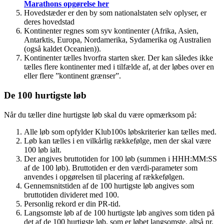
Marathons opgørelse her
Hovedstæder er den by som nationalstaten selv oplyser, er
deres hovedstad
Kontinenter regnes som syv kontinenter (Afrika, Asien,
Antarktis, Europa, Nordamerika, Sydamerika og Australien
(også kaldet Oceanien)).
Kontinenter tælles hvorfra starten sker. Der kan således ikke
tælles flere kontinenter med i tilfælde af, at der løbes over en
eller flere ”kontinent grænser”.
De 100 hurtigste løb
Når du tæller dine hurtigste løb skal du være opmærksom på:
Alle løb som opfylder Klub100s løbskriterier kan tælles med.
Løb kan tælles i en vilkårlig rækkefølge, men der skal være
100 løb ialt.
Der angives bruttotiden for 100 løb (summen i HHH:MM:SS
af de 100 løb). Bruttotiden er den værdi-parameter som
anvendes i opgørelsen til placering af rækkefølgen.
Gennemsnitstiden af de 100 hurtigste løb angives som
bruttotiden divideret med 100.
Personlig rekord er din PR-tid.
Langsomste løb af de 100 hurtigste løb angives som tiden på
det af de 100 hurtigste løb, som er løbet langsomste, altså nr.