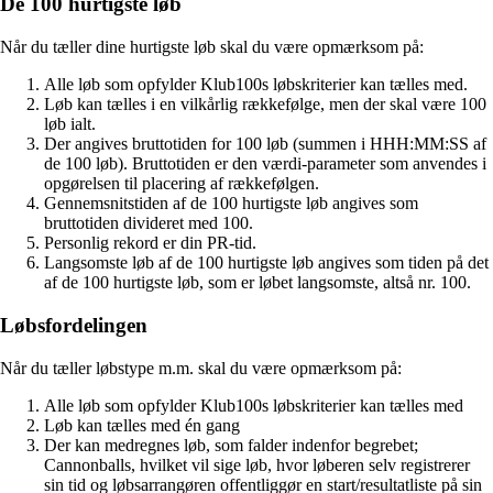
De 100 hurtigste løb
Når du tæller dine hurtigste løb skal du være opmærksom på:
Alle løb som opfylder Klub100s løbskriterier kan tælles med.
Løb kan tælles i en vilkårlig rækkefølge, men der skal være 100
løb ialt.
Der angives bruttotiden for 100 løb (summen i HHH:MM:SS af
de 100 løb). Bruttotiden er den værdi-parameter som anvendes i
opgørelsen til placering af rækkefølgen.
Gennemsnitstiden af de 100 hurtigste løb angives som
bruttotiden divideret med 100.
Personlig rekord er din PR-tid.
Langsomste løb af de 100 hurtigste løb angives som tiden på det
af de 100 hurtigste løb, som er løbet langsomste, altså nr. 100.
Løbsfordelingen
Når du tæller løbstype m.m. skal du være opmærksom på:
Alle løb som opfylder Klub100s løbskriterier kan tælles med
Løb kan tælles med én gang
Der kan medregnes løb, som falder indenfor begrebet;
Cannonballs, hvilket vil sige løb, hvor løberen selv registrerer
sin tid og løbsarrangøren offentliggør en start/resultatliste på sin