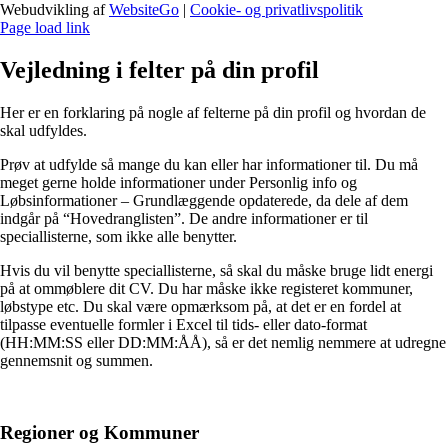
Webudvikling af
WebsiteGo
|
Cookie- og privatlivspolitik
Page load link
Vejledning i felter på din profil
Her er en forklaring på nogle af felterne på din profil og hvordan de
skal udfyldes.
Prøv at udfylde så mange du kan eller har informationer til. Du må
meget gerne holde informationer under Personlig info og
Løbsinformationer – Grundlæggende opdaterede, da dele af dem
indgår på “Hovedranglisten”. De andre informationer er til
speciallisterne, som ikke alle benytter.
Hvis du vil benytte speciallisterne, så skal du måske bruge lidt energi
på at ommøblere dit CV. Du har måske ikke registeret kommuner,
løbstype etc. Du skal være opmærksom på, at det er en fordel at
tilpasse eventuelle formler i Excel til tids- eller dato-format
(HH:MM:SS eller DD:MM:ÅÅ), så er det nemlig nemmere at udregne
gennemsnit og summen.
Regioner og Kommuner