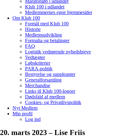
Maratonløb i udlandet
Klub 100 i udlandet
Medlemmernes egne hjemmesider
Om Klub 100
Formål med Klub 100
Historie
Medlemsudvikling
Formalia og betalinger
FAQ
Logistik vedrørende nyhedsbreve
Vedtægter
Løbskriterier
PARA-politik
Bestyrelse og suppleanter
Generalforsamling
Merchandise
Links til Klub 100-logoer
Dødsfald af medlem
Cookies- og Privatlivspolitik
Nyt Medlem
Min profil
Log ind
20. marts 2023 – Lise Friis