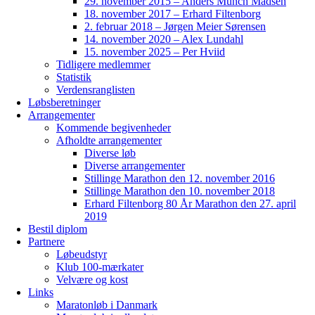
29. november 2015 – Anders Munch Madsen
18. november 2017 – Erhard Filtenborg
2. februar 2018 – Jørgen Meier Sørensen
14. november 2020 – Alex Lundahl
15. november 2025 – Per Hviid
Tidligere medlemmer
Statistik
Verdensranglisten
Løbsberetninger
Arrangementer
Kommende begivenheder
Afholdte arrangementer
Diverse løb
Diverse arrangementer
Stillinge Marathon den 12. november 2016
Stillinge Marathon den 10. november 2018
Erhard Filtenborg 80 År Marathon den 27. april
2019
Bestil diplom
Partnere
Løbeudstyr
Klub 100-mærkater
Velvære og kost
Links
Maratonløb i Danmark