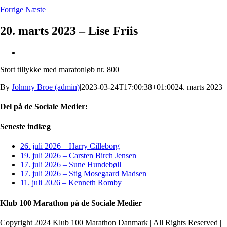
Forrige
Næste
20. marts 2023 – Lise Friis
Se
større
Stort tillykke med maratonløb nr. 800
billede
By
Johnny Broe (admin)
|
2023-03-24T17:00:38+01:00
24. marts 2023
|
Del på de Sociale Medier:
Facebook
X
LinkedIn
Pinterest
E-
Seneste indlæg
mail
26. juli 2026 – Harry Cilleborg
19. juli 2026 – Carsten Birch Jensen
17. juli 2026 – Sune Hundebøll
17. juli 2026 – Stig Mosegaard Madsen
11. juli 2026 – Kenneth Romby
Klub 100 Marathon på de Sociale Medier
Copyright 2024 Klub 100 Marathon Danmark | All Rights Reserved |