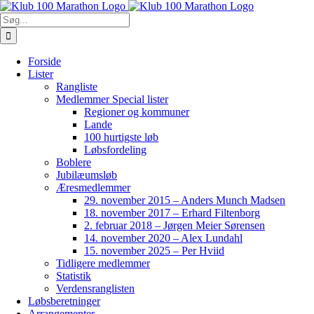
Skip
to
Søg
content
efter:
Forside
Lister
Rangliste
Medlemmer Special lister
Regioner og kommuner
Lande
100 hurtigste løb
Løbsfordeling
Boblere
Jubilæumsløb
Æresmedlemmer
29. november 2015 – Anders Munch Madsen
18. november 2017 – Erhard Filtenborg
2. februar 2018 – Jørgen Meier Sørensen
14. november 2020 – Alex Lundahl
15. november 2025 – Per Hviid
Tidligere medlemmer
Statistik
Verdensranglisten
Løbsberetninger
Arrangementer