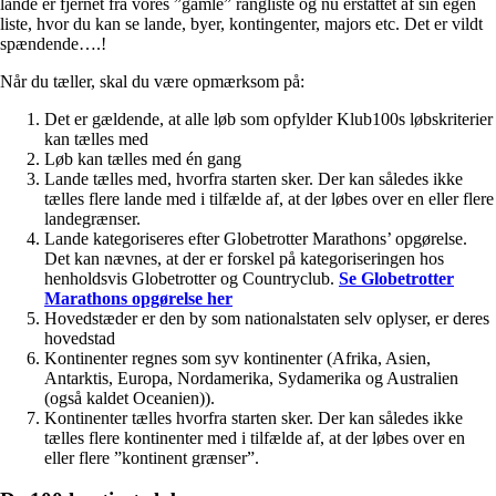
lande er fjernet fra vores ”gamle” rangliste og nu erstattet af sin egen
liste, hvor du kan se lande, byer, kontingenter, majors etc. Det er vildt
spændende….!
Når du tæller, skal du være opmærksom på:
Det er gældende, at alle løb som opfylder Klub100s løbskriterier
kan tælles med
Løb kan tælles med én gang
Lande tælles med, hvorfra starten sker. Der kan således ikke
tælles flere lande med i tilfælde af, at der løbes over en eller flere
landegrænser.
Lande kategoriseres efter Globetrotter Marathons’ opgørelse.
Det kan nævnes, at der er forskel på kategoriseringen hos
henholdsvis Globetrotter og Countryclub.
Se Globetrotter
Marathons opgørelse her
Hovedstæder er den by som nationalstaten selv oplyser, er deres
hovedstad
Kontinenter regnes som syv kontinenter (Afrika, Asien,
Antarktis, Europa, Nordamerika, Sydamerika og Australien
(også kaldet Oceanien)).
Kontinenter tælles hvorfra starten sker. Der kan således ikke
tælles flere kontinenter med i tilfælde af, at der løbes over en
eller flere ”kontinent grænser”.