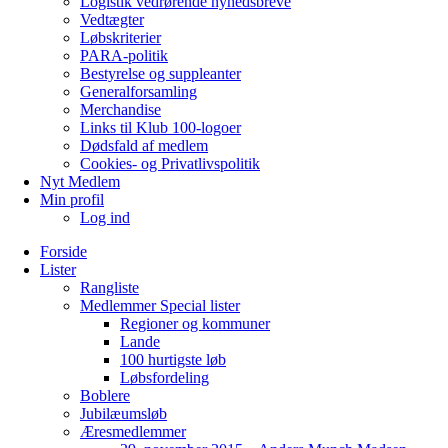
Logistik vedrørende nyhedsbreve
Vedtægter
Løbskriterier
PARA-politik
Bestyrelse og suppleanter
Generalforsamling
Merchandise
Links til Klub 100-logoer
Dødsfald af medlem
Cookies- og Privatlivspolitik
Nyt Medlem
Min profil
Log ind
Forside
Lister
Rangliste
Medlemmer Special lister
Regioner og kommuner
Lande
100 hurtigste løb
Løbsfordeling
Boblere
Jubilæumsløb
Æresmedlemmer