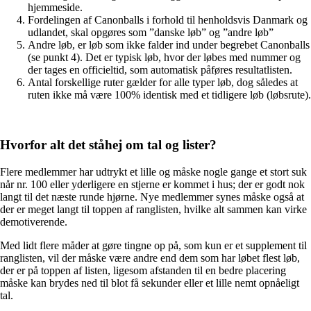
hjemmeside.
Fordelingen af Canonballs i forhold til henholdsvis Danmark og
udlandet, skal opgøres som ”danske løb” og ”andre løb”
Andre løb, er løb som ikke falder ind under begrebet Canonballs
(se punkt 4). Det er typisk løb, hvor der løbes med nummer og
der tages en officieltid, som automatisk påføres resultatlisten.
Antal forskellige ruter gælder for alle typer løb, dog således at
ruten ikke må være 100% identisk med et tidligere løb (løbsrute).
Hvorfor alt det ståhej om tal og lister?
Flere medlemmer har udtrykt et lille og måske nogle gange et stort suk
når nr. 100 eller yderligere en stjerne er kommet i hus; der er godt nok
langt til det næste runde hjørne. Nye medlemmer synes måske også at
der er meget langt til toppen af ranglisten, hvilke alt sammen kan virke
demotiverende.
Med lidt flere måder at gøre tingne op på, som kun er et supplement til
ranglisten, vil der måske være andre end dem som har løbet flest løb,
der er på toppen af listen, ligesom afstanden til en bedre placering
måske kan brydes ned til blot få sekunder eller et lille nemt opnåeligt
tal.