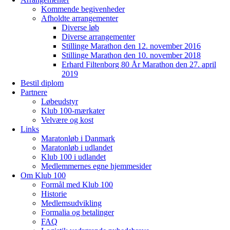
Kommende begivenheder
Afholdte arrangementer
Diverse løb
Diverse arrangementer
Stillinge Marathon den 12. november 2016
Stillinge Marathon den 10. november 2018
Erhard Filtenborg 80 År Marathon den 27. april
2019
Bestil diplom
Partnere
Løbeudstyr
Klub 100-mærkater
Velvære og kost
Links
Maratonløb i Danmark
Maratonløb i udlandet
Klub 100 i udlandet
Medlemmernes egne hjemmesider
Om Klub 100
Formål med Klub 100
Historie
Medlemsudvikling
Formalia og betalinger
FAQ