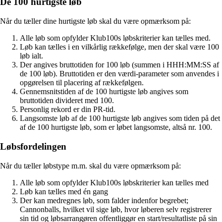
De 100 hurtigste løb
Når du tæller dine hurtigste løb skal du være opmærksom på:
Alle løb som opfylder Klub100s løbskriterier kan tælles med.
Løb kan tælles i en vilkårlig rækkefølge, men der skal være 100
løb ialt.
Der angives bruttotiden for 100 løb (summen i HHH:MM:SS af
de 100 løb). Bruttotiden er den værdi-parameter som anvendes i
opgørelsen til placering af rækkefølgen.
Gennemsnitstiden af de 100 hurtigste løb angives som
bruttotiden divideret med 100.
Personlig rekord er din PR-tid.
Langsomste løb af de 100 hurtigste løb angives som tiden på det
af de 100 hurtigste løb, som er løbet langsomste, altså nr. 100.
Løbsfordelingen
Når du tæller løbstype m.m. skal du være opmærksom på:
Alle løb som opfylder Klub100s løbskriterier kan tælles med
Løb kan tælles med én gang
Der kan medregnes løb, som falder indenfor begrebet;
Cannonballs, hvilket vil sige løb, hvor løberen selv registrerer
sin tid og løbsarrangøren offentliggør en start/resultatliste på sin