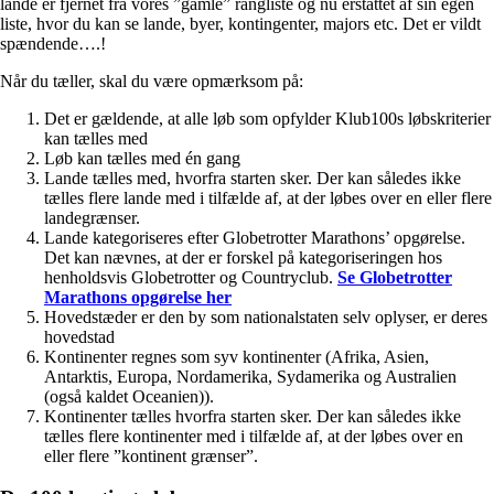
lande er fjernet fra vores ”gamle” rangliste og nu erstattet af sin egen
liste, hvor du kan se lande, byer, kontingenter, majors etc. Det er vildt
spændende….!
Når du tæller, skal du være opmærksom på:
Det er gældende, at alle løb som opfylder Klub100s løbskriterier
kan tælles med
Løb kan tælles med én gang
Lande tælles med, hvorfra starten sker. Der kan således ikke
tælles flere lande med i tilfælde af, at der løbes over en eller flere
landegrænser.
Lande kategoriseres efter Globetrotter Marathons’ opgørelse.
Det kan nævnes, at der er forskel på kategoriseringen hos
henholdsvis Globetrotter og Countryclub.
Se Globetrotter
Marathons opgørelse her
Hovedstæder er den by som nationalstaten selv oplyser, er deres
hovedstad
Kontinenter regnes som syv kontinenter (Afrika, Asien,
Antarktis, Europa, Nordamerika, Sydamerika og Australien
(også kaldet Oceanien)).
Kontinenter tælles hvorfra starten sker. Der kan således ikke
tælles flere kontinenter med i tilfælde af, at der løbes over en
eller flere ”kontinent grænser”.