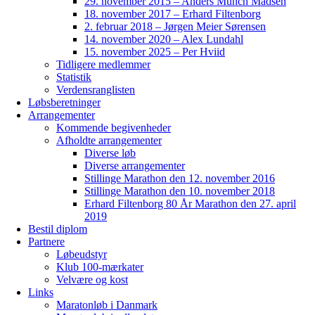
29. november 2015 – Anders Munch Madsen
18. november 2017 – Erhard Filtenborg
2. februar 2018 – Jørgen Meier Sørensen
14. november 2020 – Alex Lundahl
15. november 2025 – Per Hviid
Tidligere medlemmer
Statistik
Verdensranglisten
Løbsberetninger
Arrangementer
Kommende begivenheder
Afholdte arrangementer
Diverse løb
Diverse arrangementer
Stillinge Marathon den 12. november 2016
Stillinge Marathon den 10. november 2018
Erhard Filtenborg 80 År Marathon den 27. april
2019
Bestil diplom
Partnere
Løbeudstyr
Klub 100-mærkater
Velvære og kost
Links
Maratonløb i Danmark