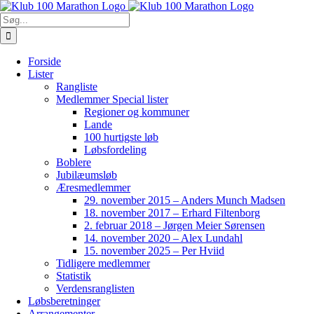
Skip
to
Søg
content
efter:
Forside
Lister
Rangliste
Medlemmer Special lister
Regioner og kommuner
Lande
100 hurtigste løb
Løbsfordeling
Boblere
Jubilæumsløb
Æresmedlemmer
29. november 2015 – Anders Munch Madsen
18. november 2017 – Erhard Filtenborg
2. februar 2018 – Jørgen Meier Sørensen
14. november 2020 – Alex Lundahl
15. november 2025 – Per Hviid
Tidligere medlemmer
Statistik
Verdensranglisten
Løbsberetninger
Arrangementer