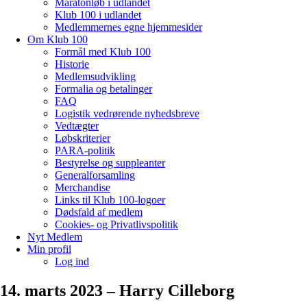
Maratonløb i udlandet
Klub 100 i udlandet
Medlemmernes egne hjemmesider
Om Klub 100
Formål med Klub 100
Historie
Medlemsudvikling
Formalia og betalinger
FAQ
Logistik vedrørende nyhedsbreve
Vedtægter
Løbskriterier
PARA-politik
Bestyrelse og suppleanter
Generalforsamling
Merchandise
Links til Klub 100-logoer
Dødsfald af medlem
Cookies- og Privatlivspolitik
Nyt Medlem
Min profil
Log ind
14. marts 2023 – Harry Cilleborg