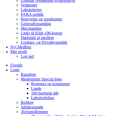
Logistik vedrørende nyhedsbreve
Vedtægter
Løbskriterier
PARA-politik
Bestyrelse og suppleanter
Generalforsamling
Merchandise
Links til Klub 100-logoer
Dødsfald af medlem
Cookies- og Privatlivspolitik
Nyt Medlem
Min profil
Log ind
Forside
Lister
Rangliste
Medlemmer Special lister
Regioner og kommuner
Lande
100 hurtigste løb
Løbsfordeling
Boblere
Jubilæumsløb
Æresmedlemmer