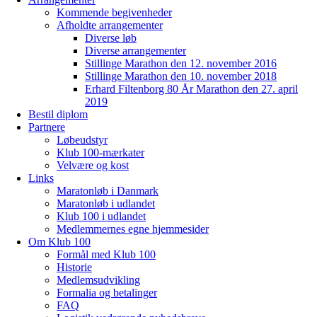
Kommende begivenheder
Afholdte arrangementer
Diverse løb
Diverse arrangementer
Stillinge Marathon den 12. november 2016
Stillinge Marathon den 10. november 2018
Erhard Filtenborg 80 År Marathon den 27. april
2019
Bestil diplom
Partnere
Løbeudstyr
Klub 100-mærkater
Velvære og kost
Links
Maratonløb i Danmark
Maratonløb i udlandet
Klub 100 i udlandet
Medlemmernes egne hjemmesider
Om Klub 100
Formål med Klub 100
Historie
Medlemsudvikling
Formalia og betalinger
FAQ