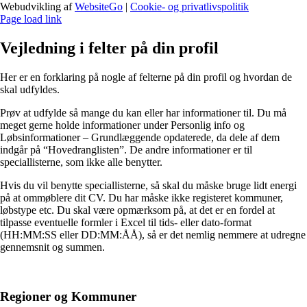
Webudvikling af
WebsiteGo
|
Cookie- og privatlivspolitik
Page load link
Vejledning i felter på din profil
Her er en forklaring på nogle af felterne på din profil og hvordan de
skal udfyldes.
Prøv at udfylde så mange du kan eller har informationer til. Du må
meget gerne holde informationer under Personlig info og
Løbsinformationer – Grundlæggende opdaterede, da dele af dem
indgår på “Hovedranglisten”. De andre informationer er til
speciallisterne, som ikke alle benytter.
Hvis du vil benytte speciallisterne, så skal du måske bruge lidt energi
på at ommøblere dit CV. Du har måske ikke registeret kommuner,
løbstype etc. Du skal være opmærksom på, at det er en fordel at
tilpasse eventuelle formler i Excel til tids- eller dato-format
(HH:MM:SS eller DD:MM:ÅÅ), så er det nemlig nemmere at udregne
gennemsnit og summen.
Regioner og Kommuner