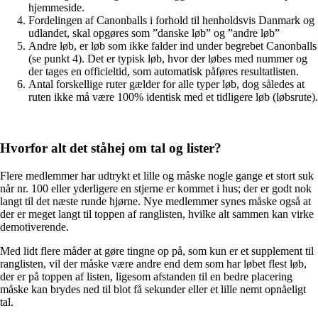
hjemmeside.
Fordelingen af Canonballs i forhold til henholdsvis Danmark og
udlandet, skal opgøres som ”danske løb” og ”andre løb”
Andre løb, er løb som ikke falder ind under begrebet Canonballs
(se punkt 4). Det er typisk løb, hvor der løbes med nummer og
der tages en officieltid, som automatisk påføres resultatlisten.
Antal forskellige ruter gælder for alle typer løb, dog således at
ruten ikke må være 100% identisk med et tidligere løb (løbsrute).
Hvorfor alt det ståhej om tal og lister?
Flere medlemmer har udtrykt et lille og måske nogle gange et stort suk
når nr. 100 eller yderligere en stjerne er kommet i hus; der er godt nok
langt til det næste runde hjørne. Nye medlemmer synes måske også at
der er meget langt til toppen af ranglisten, hvilke alt sammen kan virke
demotiverende.
Med lidt flere måder at gøre tingne op på, som kun er et supplement til
ranglisten, vil der måske være andre end dem som har løbet flest løb,
der er på toppen af listen, ligesom afstanden til en bedre placering
måske kan brydes ned til blot få sekunder eller et lille nemt opnåeligt
tal.