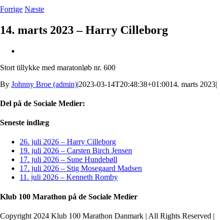
Forrige
Næste
14. marts 2023 – Harry Cilleborg
Se
større
Stort tillykke med maratonløb nr. 600
billede
By
Johnny Broe (admin)
|
2023-03-14T20:48:38+01:00
14. marts 2023
|
Del på de Sociale Medier:
Facebook
X
LinkedIn
Pinterest
E-
Seneste indlæg
mail
26. juli 2026 – Harry Cilleborg
19. juli 2026 – Carsten Birch Jensen
17. juli 2026 – Sune Hundebøll
17. juli 2026 – Stig Mosegaard Madsen
11. juli 2026 – Kenneth Romby
Klub 100 Marathon på de Sociale Medier
Copyright 2024 Klub 100 Marathon Danmark | All Rights Reserved |