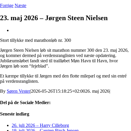
Forrige
Næste
23. maj 2026 – Jørgen Steen Nielsen
Se
større
Stort tillykke med marathonløb nr. 300
billede
Jørgen Steen Nielsen løb sit marathon nummer 300 den 23. maj 2026,
og kommer dermed på verdensranglisten ved næste opdatering.
Jubilæumsløbet fandt sted til trailløbet Møn Havn til Havn, hvor
Jørgen løb som “fejeblad”.
Et kæmpe tillykke til Jørgen med den flotte milepæl og med sin entré
på verdensranglisten.
By
Søren Vester
|
2026-05-26T15:18:25+02:00
26. maj 2026
|
Del på de Sociale Medier:
Facebook
X
LinkedIn
Pinterest
E-
Seneste indlæg
mail
26. juli 2026 – Harry Cilleborg
19. juli 2026 – Carsten Birch Jensen