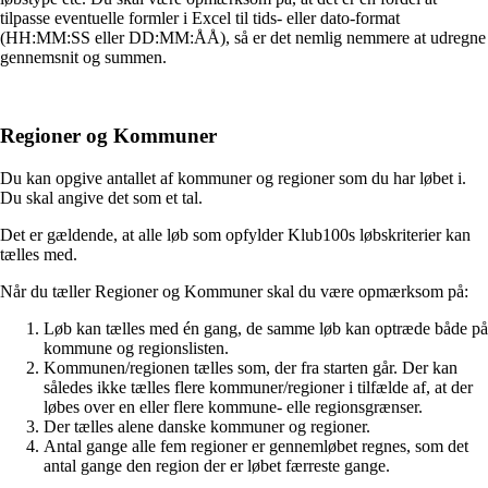
tilpasse eventuelle formler i Excel til tids- eller dato-format
(HH:MM:SS eller DD:MM:ÅÅ), så er det nemlig nemmere at udregne
gennemsnit og summen.
Regioner og Kommuner
Du kan opgive antallet af kommuner og regioner som du har løbet i.
Du skal angive det som et tal.
Det er gældende, at alle løb som opfylder Klub100s løbskriterier kan
tælles med.
Når du tæller Regioner og Kommuner skal du være opmærksom på:
Løb kan tælles med én gang, de samme løb kan optræde både på
kommune og regionslisten.
Kommunen/regionen tælles som, der fra starten går. Der kan
således ikke tælles flere kommuner/regioner i tilfælde af, at der
løbes over en eller flere kommune- elle regionsgrænser.
Der tælles alene danske kommuner og regioner.
Antal gange alle fem regioner er gennemløbet regnes, som det
antal gange den region der er løbet færreste gange.