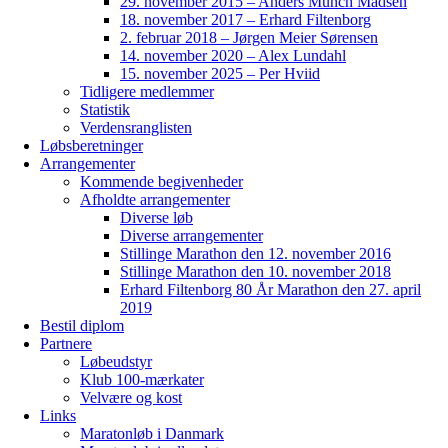
29. november 2015 – Anders Munch Madsen
18. november 2017 – Erhard Filtenborg
2. februar 2018 – Jørgen Meier Sørensen
14. november 2020 – Alex Lundahl
15. november 2025 – Per Hviid
Tidligere medlemmer
Statistik
Verdensranglisten
Løbsberetninger
Arrangementer
Kommende begivenheder
Afholdte arrangementer
Diverse løb
Diverse arrangementer
Stillinge Marathon den 12. november 2016
Stillinge Marathon den 10. november 2018
Erhard Filtenborg 80 År Marathon den 27. april
2019
Bestil diplom
Partnere
Løbeudstyr
Klub 100-mærkater
Velvære og kost
Links
Maratonløb i Danmark