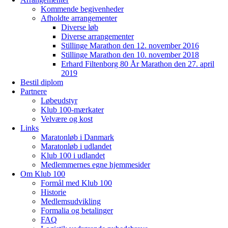
Kommende begivenheder
Afholdte arrangementer
Diverse løb
Diverse arrangementer
Stillinge Marathon den 12. november 2016
Stillinge Marathon den 10. november 2018
Erhard Filtenborg 80 År Marathon den 27. april
2019
Bestil diplom
Partnere
Løbeudstyr
Klub 100-mærkater
Velvære og kost
Links
Maratonløb i Danmark
Maratonløb i udlandet
Klub 100 i udlandet
Medlemmernes egne hjemmesider
Om Klub 100
Formål med Klub 100
Historie
Medlemsudvikling
Formalia og betalinger
FAQ