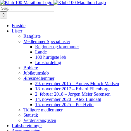
Skip
to
Søg
content
efter:
Forside
Lister
Rangliste
Medlemmer Special lister
Regioner og kommuner
Lande
100 hurtigste løb
Løbsfordeling
Boblere
Jubilæumsløb
Æresmedlemmer
29. november 2015 – Anders Munch Madsen
18. november 2017 – Erhard Filtenborg
2. februar 2018 – Jørgen Meier Sørensen
14. november 2020 – Alex Lundahl
15. november 2025 – Per Hviid
Tidligere medlemmer
Statistik
Verdensranglisten
Løbsberetninger
Arrangementer