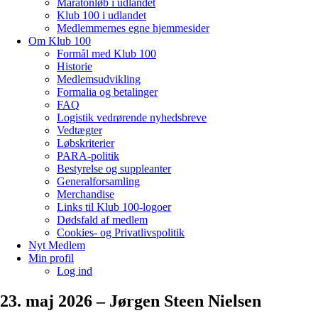
Maratonløb i udlandet
Klub 100 i udlandet
Medlemmernes egne hjemmesider
Om Klub 100
Formål med Klub 100
Historie
Medlemsudvikling
Formalia og betalinger
FAQ
Logistik vedrørende nyhedsbreve
Vedtægter
Løbskriterier
PARA-politik
Bestyrelse og suppleanter
Generalforsamling
Merchandise
Links til Klub 100-logoer
Dødsfald af medlem
Cookies- og Privatlivspolitik
Nyt Medlem
Min profil
Log ind
23. maj 2026 – Jørgen Steen Nielsen