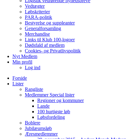
Logistik vedrørende nyhedsbreve
Vedtægter
Løbskriterier
PARA-politik
Bestyrelse og suppleanter
Generalforsamling
Merchandise
Links til Klub 100-logoer
Dødsfald af medlem
Cookies- og Privatlivspolitik
Nyt Medlem
Min profil
Log ind
Forside
Lister
Rangliste
Medlemmer Special lister
Regioner og kommuner
Lande
100 hurtigste løb
Løbsfordeling
Boblere
Jubilæumsløb
Æresmedlemmer