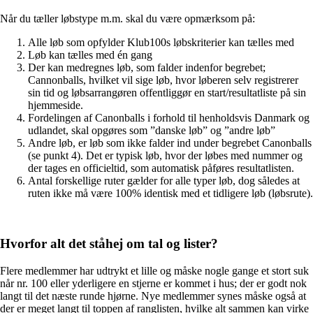
Når du tæller løbstype m.m. skal du være opmærksom på:
Alle løb som opfylder Klub100s løbskriterier kan tælles med
Løb kan tælles med én gang
Der kan medregnes løb, som falder indenfor begrebet;
Cannonballs, hvilket vil sige løb, hvor løberen selv registrerer
sin tid og løbsarrangøren offentliggør en start/resultatliste på sin
hjemmeside.
Fordelingen af Canonballs i forhold til henholdsvis Danmark og
udlandet, skal opgøres som ”danske løb” og ”andre løb”
Andre løb, er løb som ikke falder ind under begrebet Canonballs
(se punkt 4). Det er typisk løb, hvor der løbes med nummer og
der tages en officieltid, som automatisk påføres resultatlisten.
Antal forskellige ruter gælder for alle typer løb, dog således at
ruten ikke må være 100% identisk med et tidligere løb (løbsrute).
Hvorfor alt det ståhej om tal og lister?
Flere medlemmer har udtrykt et lille og måske nogle gange et stort suk
når nr. 100 eller yderligere en stjerne er kommet i hus; der er godt nok
langt til det næste runde hjørne. Nye medlemmer synes måske også at
der er meget langt til toppen af ranglisten, hvilke alt sammen kan virke