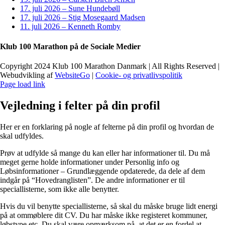
17. juli 2026 – Sune Hundebøll
17. juli 2026 – Stig Mosegaard Madsen
11. juli 2026 – Kenneth Romby
Klub 100 Marathon på de Sociale Medier
Copyright 2024 Klub 100 Marathon Danmark | All Rights Reserved |
Webudvikling af
WebsiteGo
|
Cookie- og privatlivspolitik
Page load link
Vejledning i felter på din profil
Her er en forklaring på nogle af felterne på din profil og hvordan de
skal udfyldes.
Prøv at udfylde så mange du kan eller har informationer til. Du må
meget gerne holde informationer under Personlig info og
Løbsinformationer – Grundlæggende opdaterede, da dele af dem
indgår på “Hovedranglisten”. De andre informationer er til
speciallisterne, som ikke alle benytter.
Hvis du vil benytte speciallisterne, så skal du måske bruge lidt energi
på at ommøblere dit CV. Du har måske ikke registeret kommuner,
løbstype etc. Du skal være opmærksom på, at det er en fordel at