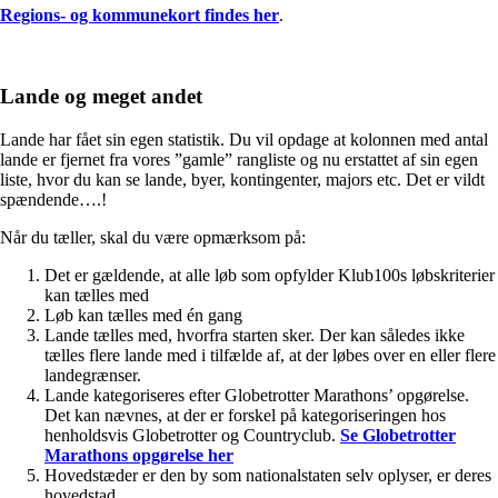
Regions- og kommunekort findes her
.
Lande og meget andet
Lande har fået sin egen statistik. Du vil opdage at kolonnen med antal
lande er fjernet fra vores ”gamle” rangliste og nu erstattet af sin egen
liste, hvor du kan se lande, byer, kontingenter, majors etc. Det er vildt
spændende….!
Når du tæller, skal du være opmærksom på:
Det er gældende, at alle løb som opfylder Klub100s løbskriterier
kan tælles med
Løb kan tælles med én gang
Lande tælles med, hvorfra starten sker. Der kan således ikke
tælles flere lande med i tilfælde af, at der løbes over en eller flere
landegrænser.
Lande kategoriseres efter Globetrotter Marathons’ opgørelse.
Det kan nævnes, at der er forskel på kategoriseringen hos
henholdsvis Globetrotter og Countryclub.
Se Globetrotter
Marathons opgørelse her
Hovedstæder er den by som nationalstaten selv oplyser, er deres
hovedstad