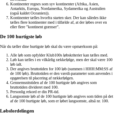
Kontinenter regnes som syv kontinenter (Afrika, Asien,
Antarktis, Europa, Nordamerika, Sydamerika og Australien
(også kaldet Oceanien)).
Kontinenter tælles hvorfra starten sker. Der kan således ikke
tælles flere kontinenter med i tilfælde af, at der løbes over en
eller flere ”kontinent grænser”.
De 100 hurtigste løb
Når du tæller dine hurtigste løb skal du være opmærksom på:
Alle løb som opfylder Klub100s løbskriterier kan tælles med.
Løb kan tælles i en vilkårlig rækkefølge, men der skal være 100
løb ialt.
Der angives bruttotiden for 100 løb (summen i HHH:MM:SS af
de 100 løb). Bruttotiden er den værdi-parameter som anvendes i
opgørelsen til placering af rækkefølgen.
Gennemsnitstiden af de 100 hurtigste løb angives som
bruttotiden divideret med 100.
Personlig rekord er din PR-tid.
Langsomste løb af de 100 hurtigste løb angives som tiden på det
af de 100 hurtigste løb, som er løbet langsomste, altså nr. 100.
Løbsfordelingen