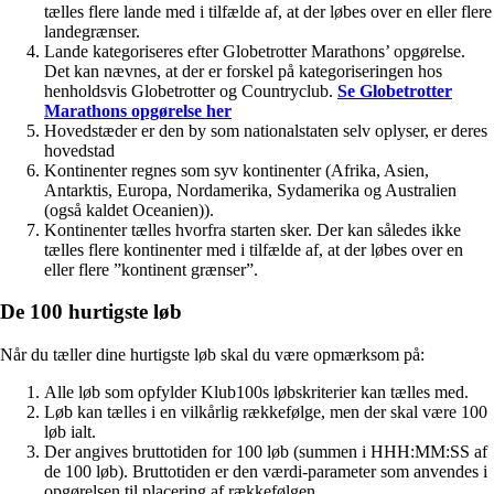
tælles flere lande med i tilfælde af, at der løbes over en eller flere
landegrænser.
Lande kategoriseres efter Globetrotter Marathons’ opgørelse.
Det kan nævnes, at der er forskel på kategoriseringen hos
henholdsvis Globetrotter og Countryclub.
Se Globetrotter
Marathons opgørelse her
Hovedstæder er den by som nationalstaten selv oplyser, er deres
hovedstad
Kontinenter regnes som syv kontinenter (Afrika, Asien,
Antarktis, Europa, Nordamerika, Sydamerika og Australien
(også kaldet Oceanien)).
Kontinenter tælles hvorfra starten sker. Der kan således ikke
tælles flere kontinenter med i tilfælde af, at der løbes over en
eller flere ”kontinent grænser”.
De 100 hurtigste løb
Når du tæller dine hurtigste løb skal du være opmærksom på:
Alle løb som opfylder Klub100s løbskriterier kan tælles med.
Løb kan tælles i en vilkårlig rækkefølge, men der skal være 100
løb ialt.
Der angives bruttotiden for 100 løb (summen i HHH:MM:SS af
de 100 løb). Bruttotiden er den værdi-parameter som anvendes i
opgørelsen til placering af rækkefølgen.