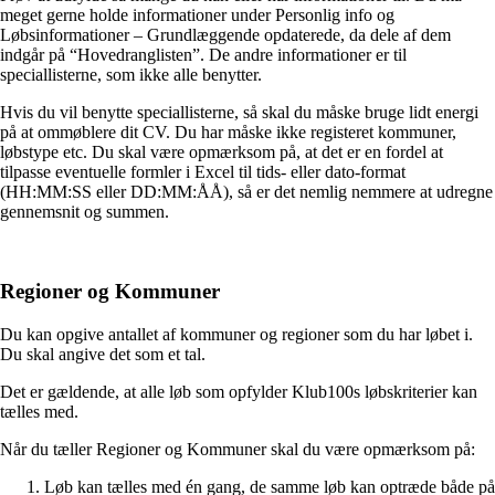
meget gerne holde informationer under Personlig info og
Løbsinformationer – Grundlæggende opdaterede, da dele af dem
indgår på “Hovedranglisten”. De andre informationer er til
speciallisterne, som ikke alle benytter.
Hvis du vil benytte speciallisterne, så skal du måske bruge lidt energi
på at ommøblere dit CV. Du har måske ikke registeret kommuner,
løbstype etc. Du skal være opmærksom på, at det er en fordel at
tilpasse eventuelle formler i Excel til tids- eller dato-format
(HH:MM:SS eller DD:MM:ÅÅ), så er det nemlig nemmere at udregne
gennemsnit og summen.
Regioner og Kommuner
Du kan opgive antallet af kommuner og regioner som du har løbet i.
Du skal angive det som et tal.
Det er gældende, at alle løb som opfylder Klub100s løbskriterier kan
tælles med.
Når du tæller Regioner og Kommuner skal du være opmærksom på:
Løb kan tælles med én gang, de samme løb kan optræde både på