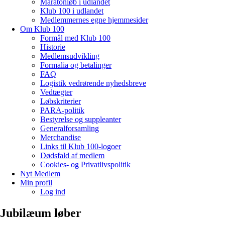
Maratonløb i udlandet
Klub 100 i udlandet
Medlemmernes egne hjemmesider
Om Klub 100
Formål med Klub 100
Historie
Medlemsudvikling
Formalia og betalinger
FAQ
Logistik vedrørende nyhedsbreve
Vedtægter
Løbskriterier
PARA-politik
Bestyrelse og suppleanter
Generalforsamling
Merchandise
Links til Klub 100-logoer
Dødsfald af medlem
Cookies- og Privatlivspolitik
Nyt Medlem
Min profil
Log ind
Jubilæum løber