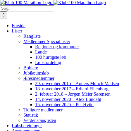
Skip
to
Søg
content
efter:
Forside
Lister
Rangliste
Medlemmer Special lister
Regioner og kommuner
Lande
100 hurtigste løb
Løbsfordeling
Boblere
Jubilæumsløb
Æresmedlemmer
29. november 2015 – Anders Munch Madsen
18. november 2017 – Erhard Filtenborg
2. februar 2018 – Jørgen Meier Sørensen
14. november 2020 – Alex Lundahl
15. november 2025 – Per Hviid
Tidligere medlemmer
Statistik
Verdensranglisten
Løbsberetninger
Arrangementer