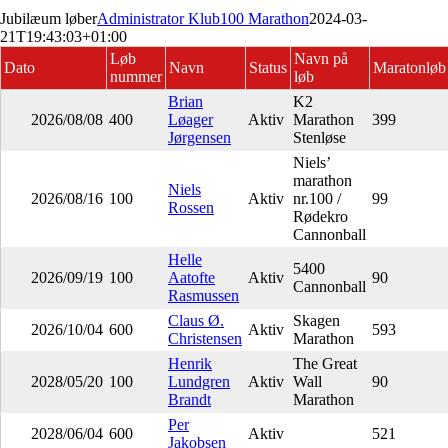
Jubilæum løber
Administrator Klub100 Marathon
2024-03-
21T19:43:03+01:00
Løb
Navn på
Dato
Navn
Status
Maratonløb
nummer
løb
Brian
K2
2026/08/08
400
Løager
Aktiv
Marathon
399
Jørgensen
Stenløse
Niels’
marathon
Niels
2026/08/16
100
Aktiv
nr.100 /
99
Rossen
Rødekro
Cannonball
Helle
5400
2026/09/19
100
Aatofte
Aktiv
90
Cannonball
Rasmussen
Claus Ø.
Skagen
2026/10/04
600
Aktiv
593
Christensen
Marathon
Henrik
The Great
2028/05/20
100
Lundgren
Aktiv
Wall
90
Brandt
Marathon
Per
2028/06/04
600
Aktiv
521
Jakobsen