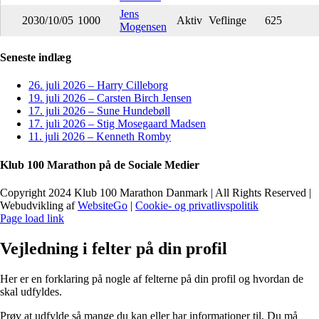
Jens
2030/10/05
1000
Aktiv
Veflinge
625
Mogensen
Seneste indlæg
26. juli 2026 – Harry Cilleborg
19. juli 2026 – Carsten Birch Jensen
17. juli 2026 – Sune Hundebøll
17. juli 2026 – Stig Mosegaard Madsen
11. juli 2026 – Kenneth Romby
Klub 100 Marathon på de Sociale Medier
Copyright 2024 Klub 100 Marathon Danmark | All Rights Reserved |
Webudvikling af
WebsiteGo
|
Cookie- og privatlivspolitik
Page load link
Vejledning i felter på din profil
Her er en forklaring på nogle af felterne på din profil og hvordan de
skal udfyldes.
Prøv at udfylde så mange du kan eller har informationer til. Du må