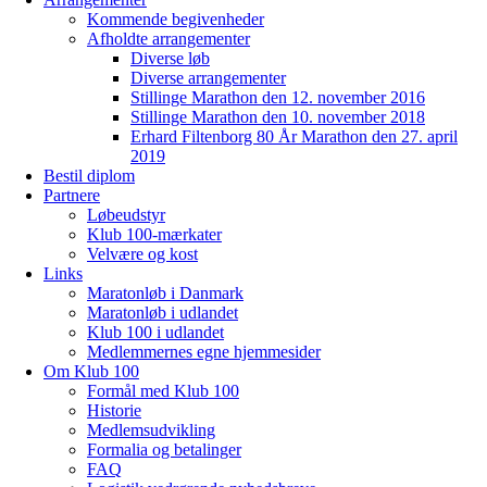
Kommende begivenheder
Afholdte arrangementer
Diverse løb
Diverse arrangementer
Stillinge Marathon den 12. november 2016
Stillinge Marathon den 10. november 2018
Erhard Filtenborg 80 År Marathon den 27. april
2019
Bestil diplom
Partnere
Løbeudstyr
Klub 100-mærkater
Velvære og kost
Links
Maratonløb i Danmark
Maratonløb i udlandet
Klub 100 i udlandet
Medlemmernes egne hjemmesider
Om Klub 100
Formål med Klub 100
Historie
Medlemsudvikling
Formalia og betalinger
FAQ