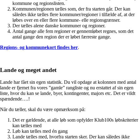
kommune og regionslisten.
Kommunen/regionen tælles som, der fra starten går. Der kan
således ikke tælles flere kommuner/regioner i tilfælde af, at der
løbes over en eller flere kommune- elle regionsgrænser.
Der tælles alene danske kommuner og regioner.
Antal gange alle fem regioner er gennemløbet regnes, som det
antal gange den region der er løbet færreste gange.
Regions- og kommunekort findes her
.
Lande og meget andet
Lande har fået sin egen statistik. Du vil opdage at kolonnen med antal
lande er fjernet fra vores ”gamle” rangliste og nu erstattet af sin egen
liste, hvor du kan se lande, byer, kontingenter, majors etc. Det er vildt
spændende….!
Når du tæller, skal du være opmærksom på:
Det er gældende, at alle løb som opfylder Klub100s løbskriterier
kan tælles med
Løb kan tælles med én gang
Lande tælles med, hvorfra starten sker. Der kan således ikke