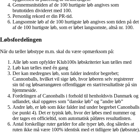
Gennemsnitstiden af de 100 hurtigste løb angives som
bruttotiden divideret med 100.
Personlig rekord er din PR-tid.
Langsomste løb af de 100 hurtigste løb angives som tiden på det
af de 100 hurtigste løb, som er løbet langsomste, altså nr. 100.
Løbsfordelingen
Når du tæller løbstype m.m. skal du være opmærksom på:
Alle løb som opfylder Klub100s løbskriterier kan tælles med
Løb kan tælles med én gang
Der kan medregnes løb, som falder indenfor begrebet;
Cannonballs, hvilket vil sige løb, hvor løberen selv registrerer
sin tid og løbsarrangøren offentliggør en start/resultatliste på sin
hjemmeside.
Fordelingen af Canonballs i forhold til henholdsvis Danmark og
udlandet, skal opgøres som ”danske løb” og ”andre løb”
Andre løb, er løb som ikke falder ind under begrebet Canonballs
(se punkt 4). Det er typisk løb, hvor der løbes med nummer og
der tages en officieltid, som automatisk påføres resultatlisten.
Antal forskellige ruter gælder for alle typer løb, dog således at
ruten ikke må være 100% identisk med et tidligere løb (løbsrute).