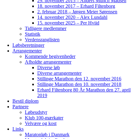
29. november 2015 – Anders Munch Madsen
18. november 2017 – Erhard Filtenborg
2. februar 2018 – Jørgen Meier Sørensen
14. november 2020 – Alex Lundahl
15. november 2025 – Per Hviid
Tidligere medlemmer
Statistik
Verdensranglisten
Løbsberetninger
Arrangementer
Kommende begivenheder
Afholdte arrangementer
Diverse løb
Diverse arrangementer
Stillinge Marathon den 12. november 2016
Stillinge Marathon den 10. november 2018
Erhard Filtenborg 80 År Marathon den 27. april
2019
Bestil diplom
Partnere
Løbeudstyr
Klub 100-mærkater
Velvære og kost
Links
Maratonløb i Danmark