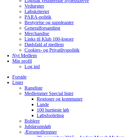
Logistik vedrørende nyhedsbreve
Vedtægter
Løbskriterier
PARA-politik
Bestyrelse og suppleanter
Generalforsamling
Merchandise
Links til Klub 100-logoer
Dødsfald af medlem
Cookies- og Privatlivspolitik
Nyt Medlem
Min profil
Log ind
Forside
Lister
Rangliste
Medlemmer Special lister
Regioner og kommuner
Lande
100 hurtigste løb
Løbsfordeling
Boblere
Jubilæumsløb
Æresmedlemmer