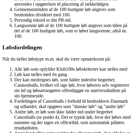
anvendes i opgørelsen til placering af rækkefølgen.
Gennemsnitstiden af de 100 hurtigste løb angives som
bruttotiden divideret med 100.
Personlig rekord er din PR-tid.
Langsomste løb af de 100 hurtigste løb angives som tiden på
det af de 100 hurtigste løb, som er løbet langsomste, altså nr.
100.
Løbsfordelingen
Når du tæller løbstype m.m. skal du være opmærksom på:
Alle løb som opfylder Klub100s løbskriterier kan tælles med
Løb kan tælles med én gang
Der kan medregnes løb, som falder indenfor begrebet;
Cannonballs, hvilket vil sige løb, hvor løberen selv registrerer
sin tid og løbsarrangøren offentliggør en start/resultatliste på
sin hjemmeside.
Fordelingen af Canonballs i forhold til henholdsvis Danmark
og udlandet, skal opgøres som ”danske løb” og ”andre løb”
Andre løb, er løb som ikke falder ind under begrebet
Canonballs (se punkt 4). Det er typisk løb, hvor der løbes med
nummer og der tages en officieltid, som automatisk påføres
resultatlisten.