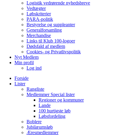
Logistik vedrørende nyhedsbreve
Vedtægter
Løbskriterier
PARA-politik
Bestyrelse og suppleanter
Generalforsamling
Merchandise
Links til Klub 100-logoer
Dødsfald af medlem
Cookies- og Privatlivspolitik
Nyt Medlem
Min profil
Log ind
Forside
Lister
Rangliste
Medlemmer Special lister
Regioner og kommuner
Lande
100 hurtigste løb
Løbsfordeling
Boblere
Jubilæumsløb
Æresmedlemmer