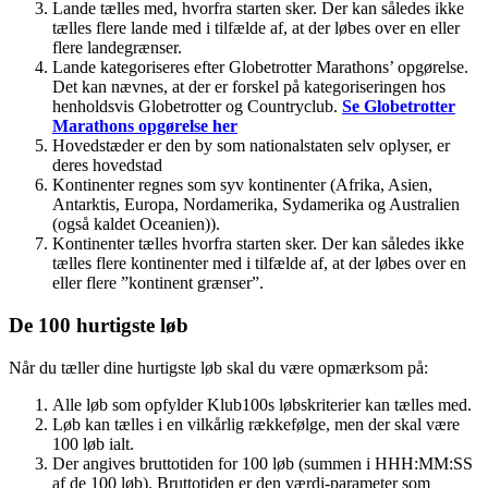
Lande tælles med, hvorfra starten sker. Der kan således ikke
tælles flere lande med i tilfælde af, at der løbes over en eller
flere landegrænser.
Lande kategoriseres efter Globetrotter Marathons’ opgørelse.
Det kan nævnes, at der er forskel på kategoriseringen hos
henholdsvis Globetrotter og Countryclub.
Se Globetrotter
Marathons opgørelse her
Hovedstæder er den by som nationalstaten selv oplyser, er
deres hovedstad
Kontinenter regnes som syv kontinenter (Afrika, Asien,
Antarktis, Europa, Nordamerika, Sydamerika og Australien
(også kaldet Oceanien)).
Kontinenter tælles hvorfra starten sker. Der kan således ikke
tælles flere kontinenter med i tilfælde af, at der løbes over en
eller flere ”kontinent grænser”.
De 100 hurtigste løb
Når du tæller dine hurtigste løb skal du være opmærksom på:
Alle løb som opfylder Klub100s løbskriterier kan tælles med.
Løb kan tælles i en vilkårlig rækkefølge, men der skal være
100 løb ialt.
Der angives bruttotiden for 100 løb (summen i HHH:MM:SS
af de 100 løb). Bruttotiden er den værdi-parameter som