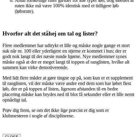
Antal forskellige ruter gælder for alle typer løb, dog således at
ruten ikke må være 100% identisk med et tidligere løb
(løbsrute).
Hvorfor alt det ståhej om tal og lister?
Flere medlemmer har udtrykt et lille og måske nogle gange et stort
suk når nr. 100 eller yderligere en stjerne er kommet i hus; der er
godt nok langt til det næste runde hjørne. Nye medlemmer synes
måske også at der er meget langt til toppen af ranglisten, hvilke alt
sammen kan virke demotiverende.
Med lidt flere måder at gøre tingne op på, som kun er et supplement
til ranglisten, vil der måske være andre end dem som har løbet flest
løb, der er på toppen af listen, ligesom afstanden til en bedre
placering måske kan brydes ned til blot få sekunder eller et lille nemt
opnåeligt tal.
Prøv dig frem, se om det ikke lige præcist er dig som er
klubmesteren i nogle af disciplinerne.