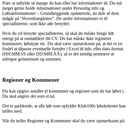
Prøv at udfylde så mange du kan eller har informationer til. Du må
meget gerne holde informationer under Personlig info og
Løbsinformationer – Grundlæggende opdaterede, da dele af dem
indgår på “Hovedranglisten”. De andre informationer er til
speciallisterne, som ikke alle benytter.
Hvis du vil benytte speciallisterne, så skal du måske bruge lidt
energi på at ommøblere dit CV. Du har måske ikke registeret
kommuner, løbstype etc. Du skal være opmærksom på, at det er en
fordel at tilpasse eventuelle formler i Excel til tids- eller dato-format
(HH:MM:SS eller DD:MM:ÅÅ), så er det nemlig nemmere at
udregne gennemsnit og summen.
Regioner og Kommuner
Du kan opgive antallet af kommuner og regioner som du har løbet i.
Du skal angive det som et tal.
Det er gældende, at alle løb som opfylder Klub100s løbskriterier kan
tælles med.
Når du tæller Regioner og Kommuner skal du være opmærksom på: