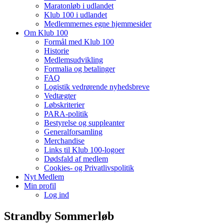
Maratonløb i udlandet
Klub 100 i udlandet
Medlemmernes egne hjemmesider
Om Klub 100
Formål med Klub 100
Historie
Medlemsudvikling
Formalia og betalinger
FAQ
Logistik vedrørende nyhedsbreve
Vedtægter
Løbskriterier
PARA-politik
Bestyrelse og suppleanter
Generalforsamling
Merchandise
Links til Klub 100-logoer
Dødsfald af medlem
Cookies- og Privatlivspolitik
Nyt Medlem
Min profil
Log ind
Strandby Sommerløb