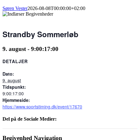
Søren Vester
2026-08-08T00:00:00+02:00
Strandby Sommerløb
9. august - 9:00
:
17:00
DETALJER
Dato:
9. august
Tidspunkt:
9:00:17:00
Hjemmeside:
https://www.sportstiming.dk/event/17670
Del på de Sociale Medier:
Facebook
X
LinkedIn
Pinterest
E-
mail
Begivenhed Navigation