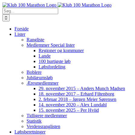
Skip
to
Søg
content
efter:
Forside
Lister
Rangliste
Medlemmer Special lister
Regioner og kommuner
Lande
100 hurtigste løb
Løbsfordeling
Boblere
Jubilæumsløb
Æresmedlemmer
29. november 2015 – Anders Munch Madsen
18. november 2017 – Erhard Filtenborg
2. februar 2018 – Jørgen Meier Sørensen
14. november 2020 – Alex Lundahl
15. november 2025 – Per Hviid
Tidligere medlemmer
Statistik
Verdensranglisten
Løbsberetninger