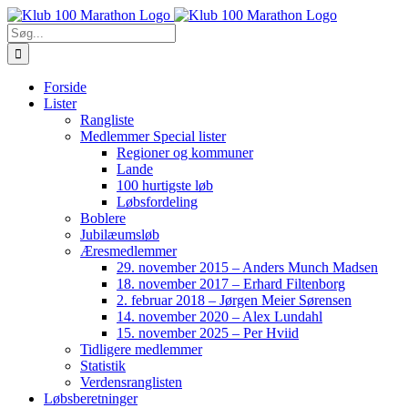
Skip
to
Søg
content
efter:
Forside
Lister
Rangliste
Medlemmer Special lister
Regioner og kommuner
Lande
100 hurtigste løb
Løbsfordeling
Boblere
Jubilæumsløb
Æresmedlemmer
29. november 2015 – Anders Munch Madsen
18. november 2017 – Erhard Filtenborg
2. februar 2018 – Jørgen Meier Sørensen
14. november 2020 – Alex Lundahl
15. november 2025 – Per Hviid
Tidligere medlemmer
Statistik
Verdensranglisten
Løbsberetninger