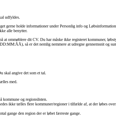
kal udfyldes.
meget gerne holde informationer under Personlig info og Løbsinformati
kke alle benytter.
gi på at ommøblere dit CV. Du har måske ikke registeret kommuner, løbst
ller DD:MM:ÅÅ), så er det nemlig nemmere at udregne gennemsnit og s
 skal angive det som et tal.
tælles med.
å kommune og regionslisten.
des ikke tælles flere kommuner/regioner i tilfælde af, at der løbes over
ntal gange den region der er løbet færreste gange.