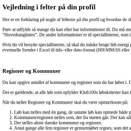
Vejledning i felter på din profil
Her er en forklaring på nogle af felterne på din profil og hvordan de s
Prøv at udfylde så mange du kan eller har informationer til. Du må 
“Hovedranglisten”. De andre informationer er til speciallisterne, som i
Hvis du vil benytte speciallisterne, så skal du måske bruge lidt ener
eventuelle formler i Excel til tids- eller dato-format (HH:MM:SS e
Regioner og Kommuner
Du kan opgive antallet af kommuner og regioner som du har løbet i. Du
Det er gældende, at alle løb som opfylder Klub100s løbskriterier kan 
Når du tæller Regioner og Kommuner skal du være opmærksom på:
Løb kan tælles med én gang, de samme løb kan optræde både p
Kommunen/regionen tælles som, der fra starten går. Der kan såle
Der tælles alene danske kommuner og regioner.
Antal gange alle fem regioner er gennemløbet regnes, som det a