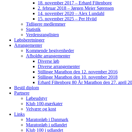
18. november 2017 – Erhard Filtenborg
2. februar 2018 – Jørgen Meier Sørensen
14. november 2020 – Alex Lundahl
15. november 2025 – Per Hviid
Tidligere medlemmer
Statistik
Verdensranglisten
Løbsberetninger
Arrangementer
Kommende begivenheder
Afholdte arrangementer
Diverse løb
Diverse arrangementer
Stillinge Marathon den 12. november 2016
Stillinge Marathon den 10. november 2018
Erhard Filtenborg 80 År Marathon den 27. april 2
Bestil diplom
Partnere
Løbeudstyr
Klub 100-mærkater
Velvære og kost
Links
Maratonløb i Danmark
Maratonløb i udlandet
Klub 100 i udlandet