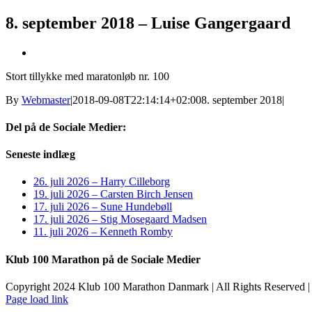
8. september 2018 – Luise Gangergaard
Se
større
Stort tillykke med maratonløb nr. 100
billede
By
Webmaster
|
2018-09-08T22:14:14+02:00
8. september 2018
|
Del på de Sociale Medier:
Facebook
X
LinkedIn
Pinterest
E-
Seneste indlæg
mail
26. juli 2026 – Harry Cilleborg
19. juli 2026 – Carsten Birch Jensen
17. juli 2026 – Sune Hundebøll
17. juli 2026 – Stig Mosegaard Madsen
11. juli 2026 – Kenneth Romby
Klub 100 Marathon på de Sociale Medier
Copyright 2024 Klub 100 Marathon Danmark | All Rights Reserved |
Page load link