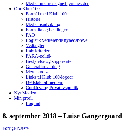
Medlemmernes egne hjemmesider
Om Klub 100
Formål med Klub 100
Historie
Medlemsudvikling
Formalia og betalinger
FAQ
Logistik vedrørende nyhedsbreve
Vedtægter
Løbskriterier
PARA-politik
Bestyrelse og suppleanter
Generalforsamling
Merchandise
Links til Klub 100-logoer
Dødsfald af medlem
Cookies- og Privatlivspolitik
Nyt Medlem
Min profil
Log ind
8. september 2018 – Luise Gangergaard
Forrige
Næste