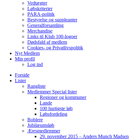
Vedtægter
Løbskriterier
PARA-politik
Bestyrelse og suppleanter
Generalforsamling
Merchandise
Links til Klub 100-logoer
Dødsfald af medlem
Cookies- og Privatlivspolitik
Nyt Medlem
Min profil
Log ind
Forside
Lister
Rangliste
Medlemmer Special lister
Regioner og kommuner
Lande
100 hurtigste løb
Løbsfordeling
Boblere
Jubilæumsløb
Æresmedlemmer
29. november 2015 – Anders Munch Madsen