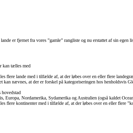
ande er fjernet fra vores ”gamle” rangliste og nu erstattet af sin egen li
er kan tælles med
es flere lande med i tilfælde af, at der løbes over en eller flere landegr
et kan nævnes, at der er forskel på kategoriseringen hos henholdsvis G
s hovedstad
tis, Europa, Nordamerika, Sydamerika og Australien (også kaldet Ocean
es flere kontinenter med i tilfælde af, at der løbes over en eller flere ”