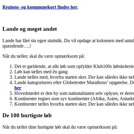
Regions- og kommunekort findes her
.
Lande og meget andet
Lande har fået sin egen statistik. Du vil opdage at kolonnen med antal l
spændende….!
Når du tæller, skal du være opmærksom på:
Det er gældende, at alle løb som opfylder Klub100s løbskriteri
Løb kan tælles med én gang
Lande tælles med, hvorfra starten sker. Der kan således ikke tæll
Lande kategoriseres efter Globetrotter Marathons’ opgørelse. D
her
Hovedstæder er den by som nationalstaten selv oplyser, er dere
Kontinenter regnes som syv kontinenter (Afrika, Asien, Antark
Kontinenter tælles hvorfra starten sker. Der kan således ikke tæll
De 100 hurtigste løb
Når du tæller dine hurtigste løb skal du være opmærksom på: