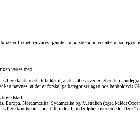
ande er fjernet fra vores ”gamle” rangliste og nu erstattet af sin egen li
er kan tælles med
es flere lande med i tilfælde af, at der løbes over en eller flere landegr
et kan nævnes, at der er forskel på kategoriseringen hos henholdsvis G
s hovedstad
tis, Europa, Nordamerika, Sydamerika og Australien (også kaldet Ocean
es flere kontinenter med i tilfælde af, at der løbes over en eller flere ”