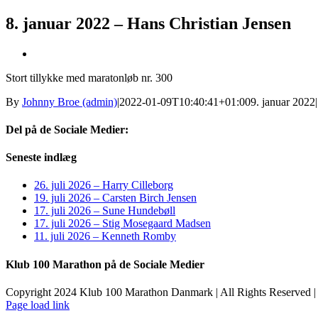
8. januar 2022 – Hans Christian Jensen
Se
større
Stort tillykke med maratonløb nr. 300
billede
By
Johnny Broe (admin)
|
2022-01-09T10:40:41+01:00
9. januar 2022
|
Del på de Sociale Medier:
Facebook
X
LinkedIn
Pinterest
E-
Seneste indlæg
mail
26. juli 2026 – Harry Cilleborg
19. juli 2026 – Carsten Birch Jensen
17. juli 2026 – Sune Hundebøll
17. juli 2026 – Stig Mosegaard Madsen
11. juli 2026 – Kenneth Romby
Klub 100 Marathon på de Sociale Medier
Copyright 2024 Klub 100 Marathon Danmark | All Rights Reserved |
Page load link