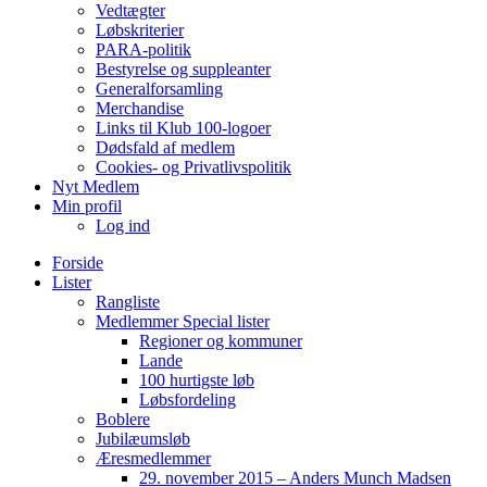
Vedtægter
Løbskriterier
PARA-politik
Bestyrelse og suppleanter
Generalforsamling
Merchandise
Links til Klub 100-logoer
Dødsfald af medlem
Cookies- og Privatlivspolitik
Nyt Medlem
Min profil
Log ind
Forside
Lister
Rangliste
Medlemmer Special lister
Regioner og kommuner
Lande
100 hurtigste løb
Løbsfordeling
Boblere
Jubilæumsløb
Æresmedlemmer
29. november 2015 – Anders Munch Madsen