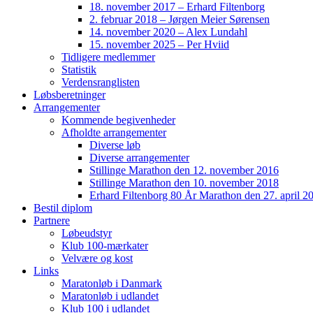
18. november 2017 – Erhard Filtenborg
2. februar 2018 – Jørgen Meier Sørensen
14. november 2020 – Alex Lundahl
15. november 2025 – Per Hviid
Tidligere medlemmer
Statistik
Verdensranglisten
Løbsberetninger
Arrangementer
Kommende begivenheder
Afholdte arrangementer
Diverse løb
Diverse arrangementer
Stillinge Marathon den 12. november 2016
Stillinge Marathon den 10. november 2018
Erhard Filtenborg 80 År Marathon den 27. april 2
Bestil diplom
Partnere
Løbeudstyr
Klub 100-mærkater
Velvære og kost
Links
Maratonløb i Danmark
Maratonløb i udlandet
Klub 100 i udlandet