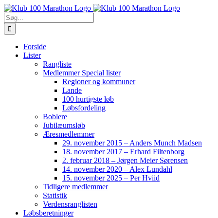
Skip
to
Søg
content
efter:
Forside
Lister
Rangliste
Medlemmer Special lister
Regioner og kommuner
Lande
100 hurtigste løb
Løbsfordeling
Boblere
Jubilæumsløb
Æresmedlemmer
29. november 2015 – Anders Munch Madsen
18. november 2017 – Erhard Filtenborg
2. februar 2018 – Jørgen Meier Sørensen
14. november 2020 – Alex Lundahl
15. november 2025 – Per Hviid
Tidligere medlemmer
Statistik
Verdensranglisten
Løbsberetninger