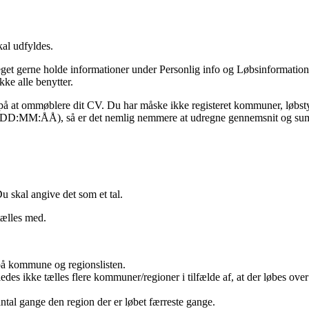
kal udfyldes.
meget gerne holde informationer under Personlig info og Løbsinformati
kke alle benytter.
gi på at ommøblere dit CV. Du har måske ikke registeret kommuner, løbst
ller DD:MM:ÅÅ), så er det nemlig nemmere at udregne gennemsnit og s
 skal angive det som et tal.
tælles med.
å kommune og regionslisten.
des ikke tælles flere kommuner/regioner i tilfælde af, at der løbes over
ntal gange den region der er løbet færreste gange.