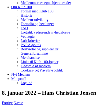
Medlemmernes egne hjemmesider
Om Klub 100
Formål med Klub 100
Historie
Medlemsudvikling
Formalia og betalinger
FAQ
Logistik vedrørende nyhedsbreve
Vedtægter
Løbskriterier
PARA-politik
Bestyrelse og suppleanter
Generalforsamling
Merchandise
Links til Klub 100-logoer
Dødsfald af medlem
Cookies- og Privatlivspolitik
Nyt Medlem
Min profil
Log ind
8. januar 2022 – Hans Christian Jensen
Forrige
Næste