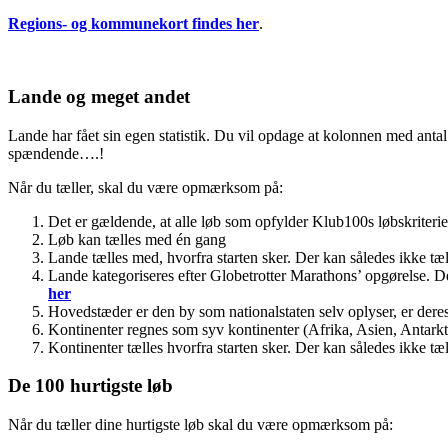
Regions- og kommunekort findes her
.
Lande og meget andet
Lande har fået sin egen statistik. Du vil opdage at kolonnen med antal l
spændende….!
Når du tæller, skal du være opmærksom på:
Det er gældende, at alle løb som opfylder Klub100s løbskriteri
Løb kan tælles med én gang
Lande tælles med, hvorfra starten sker. Der kan således ikke tæll
Lande kategoriseres efter Globetrotter Marathons’ opgørelse. D
her
Hovedstæder er den by som nationalstaten selv oplyser, er dere
Kontinenter regnes som syv kontinenter (Afrika, Asien, Antark
Kontinenter tælles hvorfra starten sker. Der kan således ikke tæll
De 100 hurtigste løb
Når du tæller dine hurtigste løb skal du være opmærksom på: