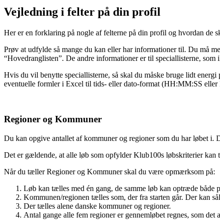
Vejledning i felter på din profil
Her er en forklaring på nogle af felterne på din profil og hvordan de s
Prøv at udfylde så mange du kan eller har informationer til. Du må 
“Hovedranglisten”. De andre informationer er til speciallisterne, som i
Hvis du vil benytte speciallisterne, så skal du måske bruge lidt ener
eventuelle formler i Excel til tids- eller dato-format (HH:MM:SS e
Regioner og Kommuner
Du kan opgive antallet af kommuner og regioner som du har løbet i. Du
Det er gældende, at alle løb som opfylder Klub100s løbskriterier kan 
Når du tæller Regioner og Kommuner skal du være opmærksom på:
Løb kan tælles med én gang, de samme løb kan optræde både p
Kommunen/regionen tælles som, der fra starten går. Der kan såle
Der tælles alene danske kommuner og regioner.
Antal gange alle fem regioner er gennemløbet regnes, som det a