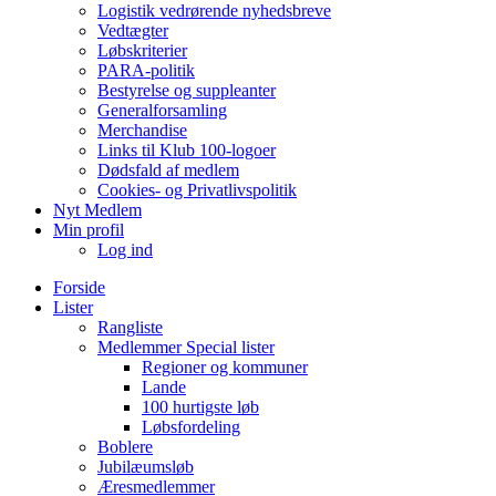
Logistik vedrørende nyhedsbreve
Vedtægter
Løbskriterier
PARA-politik
Bestyrelse og suppleanter
Generalforsamling
Merchandise
Links til Klub 100-logoer
Dødsfald af medlem
Cookies- og Privatlivspolitik
Nyt Medlem
Min profil
Log ind
Forside
Lister
Rangliste
Medlemmer Special lister
Regioner og kommuner
Lande
100 hurtigste løb
Løbsfordeling
Boblere
Jubilæumsløb
Æresmedlemmer