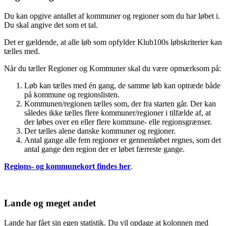
Du kan opgive antallet af kommuner og regioner som du har løbet i.
Du skal angive det som et tal.
Det er gældende, at alle løb som opfylder Klub100s løbskriterier kan
tælles med.
Når du tæller Regioner og Kommuner skal du være opmærksom på:
Løb kan tælles med én gang, de samme løb kan optræde både
på kommune og regionslisten.
Kommunen/regionen tælles som, der fra starten går. Der kan
således ikke tælles flere kommuner/regioner i tilfælde af, at
der løbes over en eller flere kommune- elle regionsgrænser.
Der tælles alene danske kommuner og regioner.
Antal gange alle fem regioner er gennemløbet regnes, som det
antal gange den region der er løbet færreste gange.
Regions- og kommunekort findes her
.
Lande og meget andet
Lande har fået sin egen statistik. Du vil opdage at kolonnen med