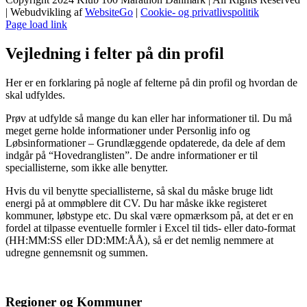
| Webudvikling af
WebsiteGo
|
Cookie- og privatlivspolitik
Page load link
Vejledning i felter på din profil
Her er en forklaring på nogle af felterne på din profil og hvordan de
skal udfyldes.
Prøv at udfylde så mange du kan eller har informationer til. Du må
meget gerne holde informationer under Personlig info og
Løbsinformationer – Grundlæggende opdaterede, da dele af dem
indgår på “Hovedranglisten”. De andre informationer er til
speciallisterne, som ikke alle benytter.
Hvis du vil benytte speciallisterne, så skal du måske bruge lidt
energi på at ommøblere dit CV. Du har måske ikke registeret
kommuner, løbstype etc. Du skal være opmærksom på, at det er en
fordel at tilpasse eventuelle formler i Excel til tids- eller dato-format
(HH:MM:SS eller DD:MM:ÅÅ), så er det nemlig nemmere at
udregne gennemsnit og summen.
Regioner og Kommuner