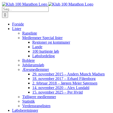
Skip
to
Søg
content
efter:
Forside
Lister
Rangliste
Medlemmer Special lister
Regioner og kommuner
Lande
100 hurtigste løb
Løbsfordeling
Boblere
Jubilæumsløb
Æresmedlemmer
29. november 2015 – Anders Munch Madsen
18. november 2017 – Erhard Filtenborg
2. februar 2018 – Jørgen Meier Sørensen
14. november 2020 – Alex Lundahl
15. november 2025 – Per Hviid
Tidligere medlemmer
Statistik
Verdensranglisten
Løbsberetninger