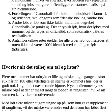
Cannonballs, hvilket vil sige løb, hvor løberen selv registrerer
sin tid og løbsarrangøren offentliggør en start/resultatliste på
sin hjemmeside.
Fordelingen af Canonballs i forhold til henholdsvis Danmark
og udlandet, skal opgøres som ”danske løb” og ”andre løb”
Andre løb, er løb som ikke falder ind under begrebet
Canonballs (se punkt 4). Det er typisk løb, hvor der løbes med
nummer og der tages en officieltid, som automatisk påføres
resultatlisten.
Antal forskellige ruter gælder for alle typer løb, dog således at
ruten ikke må være 100% identisk med et tidligere løb
(løbsrute).
Hvorfor alt det ståhej om tal og lister?
Flere medlemmer har udtrykt et lille og måske nogle gange et stort
suk når nr. 100 eller yderligere en stjerne er kommet i hus; der er
godt nok langt til det næste runde hjørne. Nye medlemmer synes
måske også at der er meget langt til toppen af ranglisten, hvilke alt
sammen kan virke demotiverende.
Med lidt flere måder at gøre tingne op på, som kun er et supplement
til ranglisten, vil der måske være andre end dem som har løbet flest