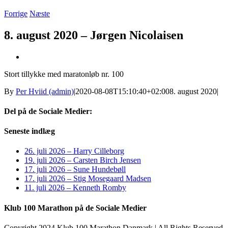
Forrige
Næste
8. august 2020 – Jørgen Nicolaisen
Se
større
Stort tillykke med maratonløb nr. 100
billede
By
Per Hviid (admin)
|
2020-08-08T15:10:40+02:00
8. august 2020
|
Del på de Sociale Medier:
Facebook
X
LinkedIn
Pinterest
E-
Seneste indlæg
mail
26. juli 2026 – Harry Cilleborg
19. juli 2026 – Carsten Birch Jensen
17. juli 2026 – Sune Hundebøll
17. juli 2026 – Stig Mosegaard Madsen
11. juli 2026 – Kenneth Romby
Klub 100 Marathon på de Sociale Medier
Copyright 2024 Klub 100 Marathon Danmark | All Rights Reserved