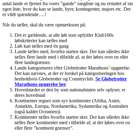
antal lande er fjernet fra vores ”gamle” rangliste og nu erstattet af sin
egen liste, hvor du kan se lande, byer, kontingenter, majors etc. Det
er vildt spændende….!
Når du tæller, skal du være opmærksom på:
Det er gældende, at alle løb som opfylder Klub100s
løbskriterier kan tælles med
Løb kan tælles med én gang
Lande tælles med, hvorfra starten sker. Der kan således ikke
tælles flere lande med i tilfælde af, at der løbes over en eller
flere landegrænser.
Lande kategoriseres efter Globetrotter Marathons’ opgørelse.
Det kan nævnes, at der er forskel på kategoriseringen hos
henholdsvis Globetrotter og Countryclub.
Se Globetrotter
Marathons opgørelse her
Hovedstæder er den by som nationalstaten selv oplyser, er
deres hovedstad
Kontinenter regnes som syv kontinenter (Afrika, Asien,
Antarktis, Europa, Nordamerika, Sydamerika og Australien
(også kaldet Oceanien)).
Kontinenter tælles hvorfra starten sker. Der kan således ikke
tælles flere kontinenter med i tilfælde af, at der løbes over en
eller flere ”kontinent grænser”.