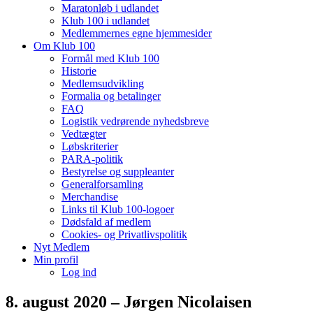
Maratonløb i udlandet
Klub 100 i udlandet
Medlemmernes egne hjemmesider
Om Klub 100
Formål med Klub 100
Historie
Medlemsudvikling
Formalia og betalinger
FAQ
Logistik vedrørende nyhedsbreve
Vedtægter
Løbskriterier
PARA-politik
Bestyrelse og suppleanter
Generalforsamling
Merchandise
Links til Klub 100-logoer
Dødsfald af medlem
Cookies- og Privatlivspolitik
Nyt Medlem
Min profil
Log ind
8. august 2020 – Jørgen Nicolaisen