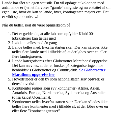
Lande har fået sin egen statistik. Du vil opdage at kolonnen med
antal lande er fjernet fra vores ”gamle” rangliste og nu erstattet af sin
egen liste, hvor du kan se lande, byer, kontingenter, majors etc. Det
er vildt spændende….!
Når du tæller, skal du være opmærksom på:
Det er gældende, at alle løb som opfylder Klub100s
løbskriterier kan tælles med
Løb kan tælles med én gang
Lande tælles med, hvorfra starten sker. Der kan således ikke
tælles flere lande med i tilfælde af, at der løbes over en eller
flere landegrænser.
Lande kategoriseres efter Globetrotter Marathons’ opgørelse.
Det kan nævnes, at der er forskel på kategoriseringen hos
henholdsvis Globetrotter og Countryclub.
Se Globetrotter
Marathons opgørelse her
Hovedstæder er den by som nationalstaten selv oplyser, er
deres hovedstad
Kontinenter regnes som syv kontinenter (Afrika, Asien,
Antarktis, Europa, Nordamerika, Sydamerika og Australien
(også kaldet Oceanien)).
Kontinenter tælles hvorfra starten sker. Der kan således ikke
tælles flere kontinenter med i tilfælde af, at der løbes over en
eller flere ”kontinent grænser”.