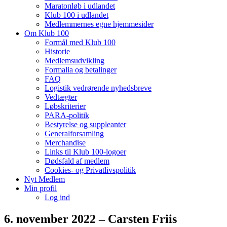
Maratonløb i udlandet
Klub 100 i udlandet
Medlemmernes egne hjemmesider
Om Klub 100
Formål med Klub 100
Historie
Medlemsudvikling
Formalia og betalinger
FAQ
Logistik vedrørende nyhedsbreve
Vedtægter
Løbskriterier
PARA-politik
Bestyrelse og suppleanter
Generalforsamling
Merchandise
Links til Klub 100-logoer
Dødsfald af medlem
Cookies- og Privatlivspolitik
Nyt Medlem
Min profil
Log ind
6. november 2022 – Carsten Friis