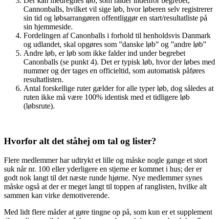
Der kan medregnes løb, som falder indenfor begrebet;
Cannonballs, hvilket vil sige løb, hvor løberen selv registrerer
sin tid og løbsarrangøren offentliggør en start/resultatliste på
sin hjemmeside.
Fordelingen af Canonballs i forhold til henholdsvis Danmark
og udlandet, skal opgøres som ”danske løb” og ”andre løb”
Andre løb, er løb som ikke falder ind under begrebet
Canonballs (se punkt 4). Det er typisk løb, hvor der løbes med
nummer og der tages en officieltid, som automatisk påføres
resultatlisten.
Antal forskellige ruter gælder for alle typer løb, dog således at
ruten ikke må være 100% identisk med et tidligere løb
(løbsrute).
Hvorfor alt det ståhej om tal og lister?
Flere medlemmer har udtrykt et lille og måske nogle gange et stort
suk når nr. 100 eller yderligere en stjerne er kommet i hus; der er
godt nok langt til det næste runde hjørne. Nye medlemmer synes
måske også at der er meget langt til toppen af ranglisten, hvilke alt
sammen kan virke demotiverende.
Med lidt flere måder at gøre tingne op på, som kun er et supplement