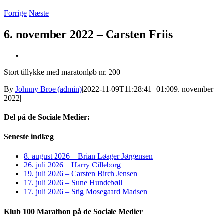
Forrige
Næste
6. november 2022 – Carsten Friis
Se
større
Stort tillykke med maratonløb nr. 200
billede
By
Johnny Broe (admin)
|
2022-11-09T11:28:41+01:00
9. november
2022
|
Del på de Sociale Medier:
Facebook
X
LinkedIn
Pinterest
E-
Seneste indlæg
mail
8. august 2026 – Brian Løager Jørgensen
26. juli 2026 – Harry Cilleborg
19. juli 2026 – Carsten Birch Jensen
17. juli 2026 – Sune Hundebøll
17. juli 2026 – Stig Mosegaard Madsen
Klub 100 Marathon på de Sociale Medier