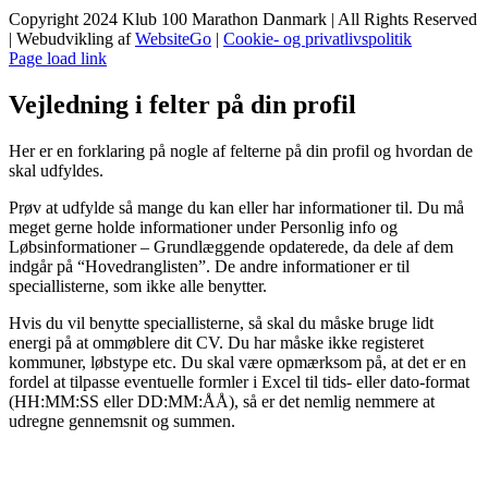
Copyright 2024 Klub 100 Marathon Danmark | All Rights Reserved
| Webudvikling af
WebsiteGo
|
Cookie- og privatlivspolitik
Page load link
Vejledning i felter på din profil
Her er en forklaring på nogle af felterne på din profil og hvordan de
skal udfyldes.
Prøv at udfylde så mange du kan eller har informationer til. Du må
meget gerne holde informationer under Personlig info og
Løbsinformationer – Grundlæggende opdaterede, da dele af dem
indgår på “Hovedranglisten”. De andre informationer er til
speciallisterne, som ikke alle benytter.
Hvis du vil benytte speciallisterne, så skal du måske bruge lidt
energi på at ommøblere dit CV. Du har måske ikke registeret
kommuner, løbstype etc. Du skal være opmærksom på, at det er en
fordel at tilpasse eventuelle formler i Excel til tids- eller dato-format
(HH:MM:SS eller DD:MM:ÅÅ), så er det nemlig nemmere at
udregne gennemsnit og summen.