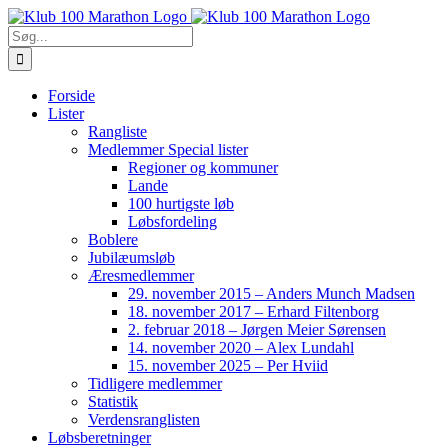
Skip
to
Søg
content
efter:
Forside
Lister
Rangliste
Medlemmer Special lister
Regioner og kommuner
Lande
100 hurtigste løb
Løbsfordeling
Boblere
Jubilæumsløb
Æresmedlemmer
29. november 2015 – Anders Munch Madsen
18. november 2017 – Erhard Filtenborg
2. februar 2018 – Jørgen Meier Sørensen
14. november 2020 – Alex Lundahl
15. november 2025 – Per Hviid
Tidligere medlemmer
Statistik
Verdensranglisten
Løbsberetninger