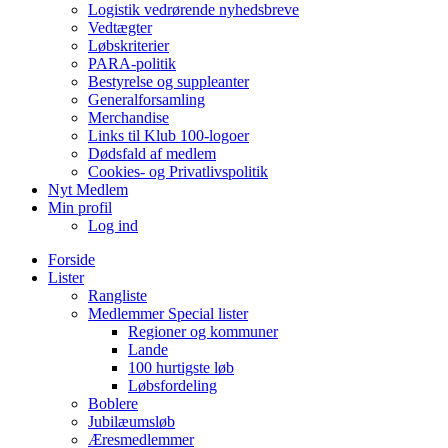
Logistik vedrørende nyhedsbreve
Vedtægter
Løbskriterier
PARA-politik
Bestyrelse og suppleanter
Generalforsamling
Merchandise
Links til Klub 100-logoer
Dødsfald af medlem
Cookies- og Privatlivspolitik
Nyt Medlem
Min profil
Log ind
Forside
Lister
Rangliste
Medlemmer Special lister
Regioner og kommuner
Lande
100 hurtigste løb
Løbsfordeling
Boblere
Jubilæumsløb
Æresmedlemmer