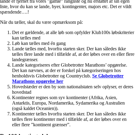
lande er fjernet fra vores ”gamle” rangliste og nu erstattet af sin egen
liste, hvor du kan se lande, byer, kontingenter, majors etc. Det er vildt
spændende….!
Når du tæller, skal du være opmærksom på:
Det er gældende, at alle løb som opfylder Klub100s løbskriterier
kan tælles med
Løb kan tælles med én gang
Lande tælles med, hvorfra starten sker. Der kan således ikke
tælles flere lande med i tilfælde af, at der løbes over en eller flere
landegrænser.
Lande kategoriseres efter Globetrotter Marathons’ opgørelse.
Det kan nævnes, at der er forskel på kategoriseringen hos
henholdsvis Globetrotter og Countryclub.
Se Globetrotter
Marathons opgørelse her
Hovedstæder er den by som nationalstaten selv oplyser, er deres
hovedstad
Kontinenter regnes som syv kontinenter (Afrika, Asien,
Antarktis, Europa, Nordamerika, Sydamerika og Australien
(også kaldet Oceanien)).
Kontinenter tælles hvorfra starten sker. Der kan således ikke
tælles flere kontinenter med i tilfælde af, at der løbes over en
eller flere ”kontinent grænser”.