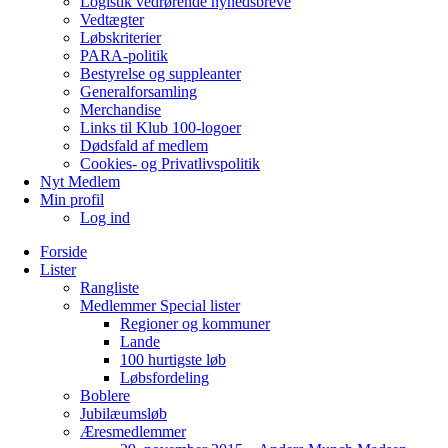
Logistik vedrørende nyhedsbreve
Vedtægter
Løbskriterier
PARA-politik
Bestyrelse og suppleanter
Generalforsamling
Merchandise
Links til Klub 100-logoer
Dødsfald af medlem
Cookies- og Privatlivspolitik
Nyt Medlem
Min profil
Log ind
Forside
Lister
Rangliste
Medlemmer Special lister
Regioner og kommuner
Lande
100 hurtigste løb
Løbsfordeling
Boblere
Jubilæumsløb
Æresmedlemmer