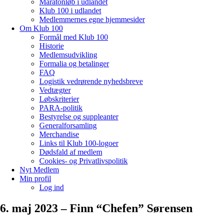
Maratonløb i udlandet
Klub 100 i udlandet
Medlemmernes egne hjemmesider
Om Klub 100
Formål med Klub 100
Historie
Medlemsudvikling
Formalia og betalinger
FAQ
Logistik vedrørende nyhedsbreve
Vedtægter
Løbskriterier
PARA-politik
Bestyrelse og suppleanter
Generalforsamling
Merchandise
Links til Klub 100-logoer
Dødsfald af medlem
Cookies- og Privatlivspolitik
Nyt Medlem
Min profil
Log ind
6. maj 2023 – Finn “Chefen” Sørensen