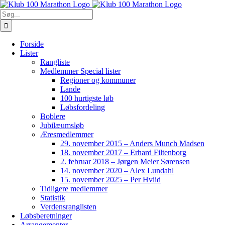
Skip
to
Søg
content
efter:
Forside
Lister
Rangliste
Medlemmer Special lister
Regioner og kommuner
Lande
100 hurtigste løb
Løbsfordeling
Boblere
Jubilæumsløb
Æresmedlemmer
29. november 2015 – Anders Munch Madsen
18. november 2017 – Erhard Filtenborg
2. februar 2018 – Jørgen Meier Sørensen
14. november 2020 – Alex Lundahl
15. november 2025 – Per Hviid
Tidligere medlemmer
Statistik
Verdensranglisten
Løbsberetninger
Arrangementer