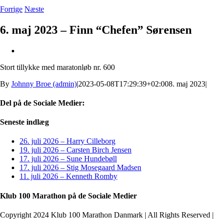
Forrige
Næste
6. maj 2023 – Finn “Chefen” Sørensen
Se
større
Stort tillykke med maratonløb nr. 600
billede
By
Johnny Broe (admin)
|
2023-05-08T17:29:39+02:00
8. maj 2023
|
Del på de Sociale Medier:
Facebook
X
LinkedIn
Pinterest
E-
Seneste indlæg
mail
26. juli 2026 – Harry Cilleborg
19. juli 2026 – Carsten Birch Jensen
17. juli 2026 – Sune Hundebøll
17. juli 2026 – Stig Mosegaard Madsen
11. juli 2026 – Kenneth Romby
Klub 100 Marathon på de Sociale Medier
Copyright 2024 Klub 100 Marathon Danmark | All Rights Reserved |