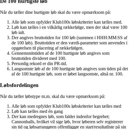
De 100 hurtigste løb
Når du tæller dine hurtigste løb skal du være opmærksom på:
Alle løb som opfylder Klub100s løbskriterier kan tælles med.
Løb kan tælles i en vilkårlig rækkefølge, men der skal være 100
løb ialt.
Der angives bruttotiden for 100 løb (summen i HHH:MM:SS af
de 100 løb). Bruttotiden er den værdi-parameter som anvendes i
opgørelsen til placering af rækkefølgen.
Gennemsnitstiden af de 100 hurtigste løb angives som
bruttotiden divideret med 100.
Personlig rekord er din PR-tid.
Langsomste løb af de 100 hurtigste løb angives som tiden på det
af de 100 hurtigste løb, som er løbet langsomste, altså nr. 100.
Løbsfordelingen
Når du tæller løbstype m.m. skal du være opmærksom på:
Alle løb som opfylder Klub100s løbskriterier kan tælles med
Løb kan tælles med én gang
Der kan medregnes løb, som falder indenfor begrebet;
Cannonballs, hvilket vil sige løb, hvor løberen selv registrerer
sin tid og løbsarrangøren offentliggør en start/resultatliste på sin