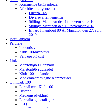
Kommende begivenheder
Afholdte arrangementer
Diverse løb
Diverse arrangementer
Stillinge Marathon den 12. november 2016
Stillinge Marathon den 10. november 2018
Erhard Filtenborg 80 År Marathon den 27. april
2019
Bestil diplom
Partnere
Løbeudstyr
Klub 100-mærkater
Velvære og kost
Links
Maratonløb i Danmark
Maratonløb i udlandet
Klub 100 i udlandet
Medlemmernes egne hjemmesider
Om Klub 100
Formål med Klub 100
Historie
Medlemsudvikling
Formalia og betalinger
FAQ