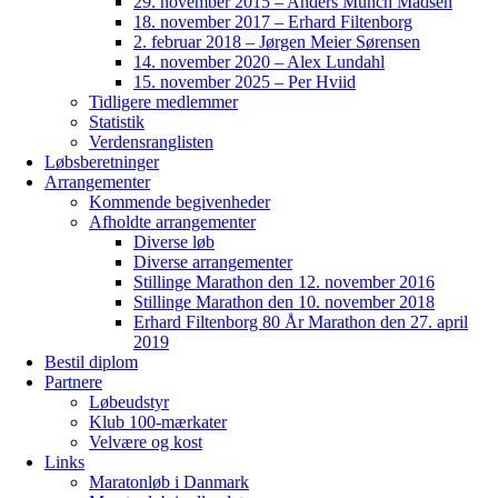
29. november 2015 – Anders Munch Madsen
18. november 2017 – Erhard Filtenborg
2. februar 2018 – Jørgen Meier Sørensen
14. november 2020 – Alex Lundahl
15. november 2025 – Per Hviid
Tidligere medlemmer
Statistik
Verdensranglisten
Løbsberetninger
Arrangementer
Kommende begivenheder
Afholdte arrangementer
Diverse løb
Diverse arrangementer
Stillinge Marathon den 12. november 2016
Stillinge Marathon den 10. november 2018
Erhard Filtenborg 80 År Marathon den 27. april
2019
Bestil diplom
Partnere
Løbeudstyr
Klub 100-mærkater
Velvære og kost
Links
Maratonløb i Danmark