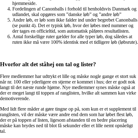
hjemmeside.
Fordelingen af Canonballs i forhold til henholdsvis Danmark og
udlandet, skal opgøres som ”danske løb” og ”andre løb”
Andre løb, er løb som ikke falder ind under begrebet Canonballs
(se punkt 4). Det er typisk løb, hvor der løbes med nummer og
der tages en officieltid, som automatisk påføres resultatlisten.
Antal forskellige ruter gælder for alle typer løb, dog således at
ruten ikke må være 100% identisk med et tidligere løb (løbsrute).
Hvorfor alt det ståhej om tal og lister?
Flere medlemmer har udtrykt et lille og måske nogle gange et stort suk
når nr. 100 eller yderligere en stjerne er kommet i hus; der er godt nok
langt til det næste runde hjørne. Nye medlemmer synes måske også at
der er meget langt til toppen af ranglisten, hvilke alt sammen kan virke
demotiverende.
Med lidt flere måder at gøre tingne op på, som kun er et supplement til
ranglisten, vil der måske være andre end dem som har løbet flest løb,
der er på toppen af listen, ligesom afstanden til en bedre placering
måske kan brydes ned til blot få sekunder eller et lille nemt opnåeligt
tal.