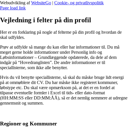
Webudvikling af
WebsiteGo
|
Cookie- og privatlivspolitik
Page load link
Vejledning i felter på din profil
Her er en forklaring på nogle af felterne på din profil og hvordan de
skal udfyldes.
Prøv at udfylde så mange du kan eller har informationer til. Du må
meget gerne holde informationer under Personlig info og
Løbsinformationer – Grundlæggende opdaterede, da dele af dem
indgår på “Hovedranglisten”. De andre informationer er til
speciallisterne, som ikke alle benytter.
Hvis du vil benytte speciallisterne, så skal du måske bruge lidt energi
på at ommøblere dit CV. Du har måske ikke registeret kommuner,
løbstype etc. Du skal være opmærksom på, at det er en fordel at
tilpasse eventuelle formler i Excel til tids- eller dato-format
(HH:MM:SS eller DD:MM:ÅÅ), så er det nemlig nemmere at udregne
gennemsnit og summen.
Regioner og Kommuner