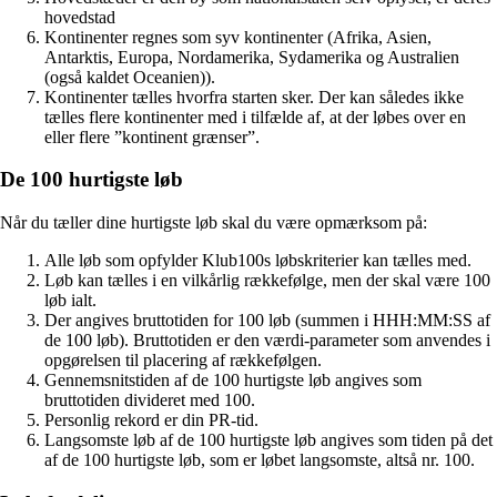
hovedstad
Kontinenter regnes som syv kontinenter (Afrika, Asien,
Antarktis, Europa, Nordamerika, Sydamerika og Australien
(også kaldet Oceanien)).
Kontinenter tælles hvorfra starten sker. Der kan således ikke
tælles flere kontinenter med i tilfælde af, at der løbes over en
eller flere ”kontinent grænser”.
De 100 hurtigste løb
Når du tæller dine hurtigste løb skal du være opmærksom på:
Alle løb som opfylder Klub100s løbskriterier kan tælles med.
Løb kan tælles i en vilkårlig rækkefølge, men der skal være 100
løb ialt.
Der angives bruttotiden for 100 løb (summen i HHH:MM:SS af
de 100 løb). Bruttotiden er den værdi-parameter som anvendes i
opgørelsen til placering af rækkefølgen.
Gennemsnitstiden af de 100 hurtigste løb angives som
bruttotiden divideret med 100.
Personlig rekord er din PR-tid.
Langsomste løb af de 100 hurtigste løb angives som tiden på det
af de 100 hurtigste løb, som er løbet langsomste, altså nr. 100.