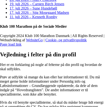
19. juli 2026 – Carsten Birch Jensen
17. juli 2026 – Sune Hundebøll
17. juli 2026 – Stig Mosegaard Madsen
11. juli 2026 – Kenneth Romby
Klub 100 Marathon på de Sociale Medier
Copyright 2024 Klub 100 Marathon Danmark | All Rights Reserved |
Webudvikling af
WebsiteGo
|
Cookie- og privatlivspolitik
Page load link
Vejledning i felter på din profil
Her er en forklaring på nogle af felterne på din profil og hvordan de
skal udfyldes.
Prøv at udfylde så mange du kan eller har informationer til. Du må
meget gerne holde informationer under Personlig info og
Løbsinformationer – Grundlæggende opdaterede, da dele af dem
indgår på “Hovedranglisten”. De andre informationer er til
speciallisterne, som ikke alle benytter.
Hvis du vil benytte speciallisterne, så skal du måske bruge lidt energi
på at ommøblere dit CV. Du har måske ikke registeret kommuner,