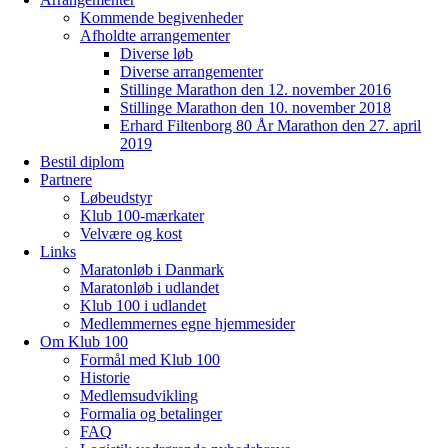
Kommende begivenheder
Afholdte arrangementer
Diverse løb
Diverse arrangementer
Stillinge Marathon den 12. november 2016
Stillinge Marathon den 10. november 2018
Erhard Filtenborg 80 År Marathon den 27. april
2019
Bestil diplom
Partnere
Løbeudstyr
Klub 100-mærkater
Velvære og kost
Links
Maratonløb i Danmark
Maratonløb i udlandet
Klub 100 i udlandet
Medlemmernes egne hjemmesider
Om Klub 100
Formål med Klub 100
Historie
Medlemsudvikling
Formalia og betalinger
FAQ