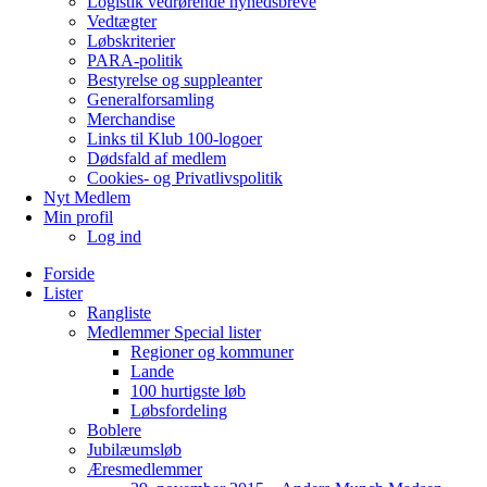
Logistik vedrørende nyhedsbreve
Vedtægter
Løbskriterier
PARA-politik
Bestyrelse og suppleanter
Generalforsamling
Merchandise
Links til Klub 100-logoer
Dødsfald af medlem
Cookies- og Privatlivspolitik
Nyt Medlem
Min profil
Log ind
Forside
Lister
Rangliste
Medlemmer Special lister
Regioner og kommuner
Lande
100 hurtigste løb
Løbsfordeling
Boblere
Jubilæumsløb
Æresmedlemmer