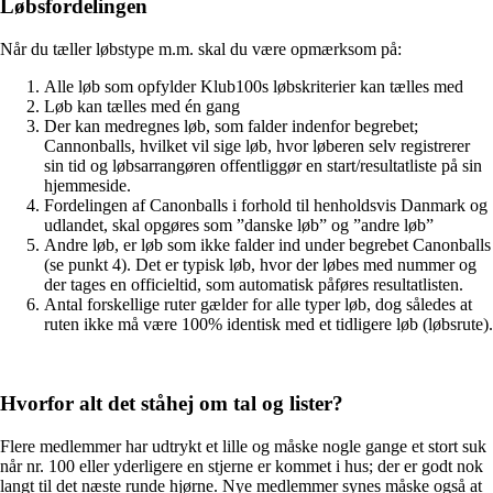
Løbsfordelingen
Når du tæller løbstype m.m. skal du være opmærksom på:
Alle løb som opfylder Klub100s løbskriterier kan tælles med
Løb kan tælles med én gang
Der kan medregnes løb, som falder indenfor begrebet;
Cannonballs, hvilket vil sige løb, hvor løberen selv registrerer
sin tid og løbsarrangøren offentliggør en start/resultatliste på sin
hjemmeside.
Fordelingen af Canonballs i forhold til henholdsvis Danmark og
udlandet, skal opgøres som ”danske løb” og ”andre løb”
Andre løb, er løb som ikke falder ind under begrebet Canonballs
(se punkt 4). Det er typisk løb, hvor der løbes med nummer og
der tages en officieltid, som automatisk påføres resultatlisten.
Antal forskellige ruter gælder for alle typer løb, dog således at
ruten ikke må være 100% identisk med et tidligere løb (løbsrute).
Hvorfor alt det ståhej om tal og lister?
Flere medlemmer har udtrykt et lille og måske nogle gange et stort suk
når nr. 100 eller yderligere en stjerne er kommet i hus; der er godt nok
langt til det næste runde hjørne. Nye medlemmer synes måske også at