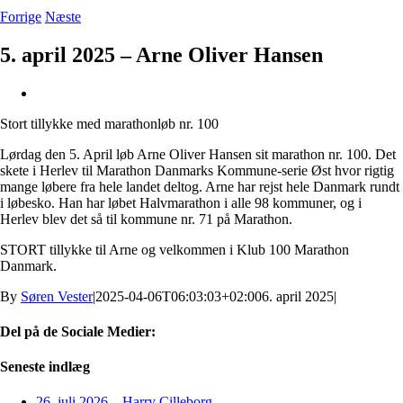
Forrige
Næste
5. april 2025 – Arne Oliver Hansen
Se
større
Stort tillykke med marathonløb nr. 100
billede
Lørdag den 5. April løb Arne Oliver Hansen sit marathon nr. 100. Det
skete i Herlev til Marathon Danmarks Kommune-serie Øst hvor rigtig
mange løbere fra hele landet deltog. Arne har rejst hele Danmark rundt
i løbesko. Han har løbet Halvmarathon i alle 98 kommuner, og i
Herlev blev det så til kommune nr. 71 på Marathon.
STORT tillykke til Arne og velkommen i Klub 100 Marathon
Danmark.
By
Søren Vester
|
2025-04-06T06:03:03+02:00
6. april 2025
|
Del på de Sociale Medier:
Facebook
X
LinkedIn
Pinterest
E-
Seneste indlæg
mail
26. juli 2026 – Harry Cilleborg