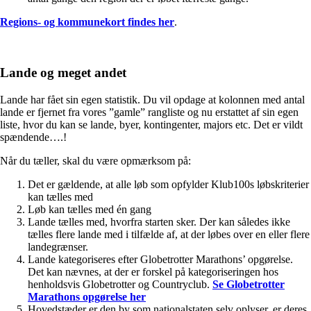
Regions- og kommunekort findes her
.
Lande og meget andet
Lande har fået sin egen statistik. Du vil opdage at kolonnen med antal
lande er fjernet fra vores ”gamle” rangliste og nu erstattet af sin egen
liste, hvor du kan se lande, byer, kontingenter, majors etc. Det er vildt
spændende….!
Når du tæller, skal du være opmærksom på:
Det er gældende, at alle løb som opfylder Klub100s løbskriterier
kan tælles med
Løb kan tælles med én gang
Lande tælles med, hvorfra starten sker. Der kan således ikke
tælles flere lande med i tilfælde af, at der løbes over en eller flere
landegrænser.
Lande kategoriseres efter Globetrotter Marathons’ opgørelse.
Det kan nævnes, at der er forskel på kategoriseringen hos
henholdsvis Globetrotter og Countryclub.
Se Globetrotter
Marathons opgørelse her
Hovedstæder er den by som nationalstaten selv oplyser, er deres