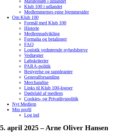
Maratonløb i udlandet
Klub 100 i udlandet
Medlemmernes egne hjemmesider
Om Klub 100
Formål med Klub 100
Historie
Medlemsudvikling
Formalia og betalinger
FAQ
Logistik vedrørende nyhedsbreve
Vedtægter
Løbskriterier
PARA-politik
Bestyrelse og suppleanter
Generalforsamling
Merchandise
Links til Klub 100-logoer
Dødsfald af medlem
Cookies- og Privatlivspolitik
Nyt Medlem
Min profil
Log ind
5. april 2025 – Arne Oliver Hansen