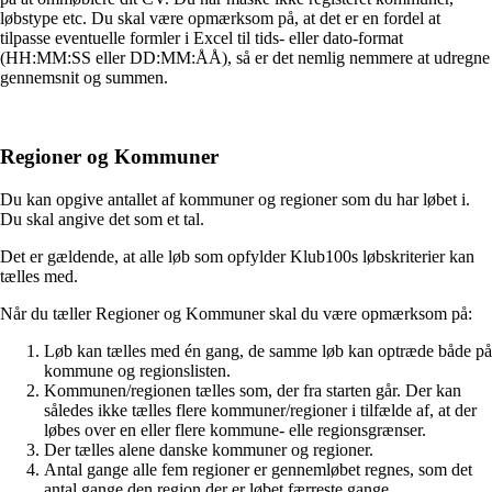
løbstype etc. Du skal være opmærksom på, at det er en fordel at
tilpasse eventuelle formler i Excel til tids- eller dato-format
(HH:MM:SS eller DD:MM:ÅÅ), så er det nemlig nemmere at udregne
gennemsnit og summen.
Regioner og Kommuner
Du kan opgive antallet af kommuner og regioner som du har løbet i.
Du skal angive det som et tal.
Det er gældende, at alle løb som opfylder Klub100s løbskriterier kan
tælles med.
Når du tæller Regioner og Kommuner skal du være opmærksom på:
Løb kan tælles med én gang, de samme løb kan optræde både på
kommune og regionslisten.
Kommunen/regionen tælles som, der fra starten går. Der kan
således ikke tælles flere kommuner/regioner i tilfælde af, at der
løbes over en eller flere kommune- elle regionsgrænser.
Der tælles alene danske kommuner og regioner.
Antal gange alle fem regioner er gennemløbet regnes, som det
antal gange den region der er løbet færreste gange.