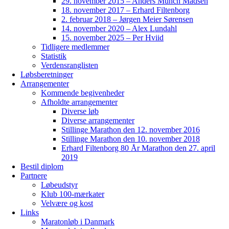
29. november 2015 – Anders Munch Madsen
18. november 2017 – Erhard Filtenborg
2. februar 2018 – Jørgen Meier Sørensen
14. november 2020 – Alex Lundahl
15. november 2025 – Per Hviid
Tidligere medlemmer
Statistik
Verdensranglisten
Løbsberetninger
Arrangementer
Kommende begivenheder
Afholdte arrangementer
Diverse løb
Diverse arrangementer
Stillinge Marathon den 12. november 2016
Stillinge Marathon den 10. november 2018
Erhard Filtenborg 80 År Marathon den 27. april
2019
Bestil diplom
Partnere
Løbeudstyr
Klub 100-mærkater
Velvære og kost
Links
Maratonløb i Danmark