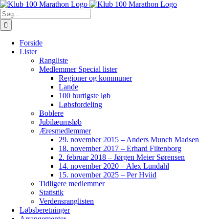
Skip
to
Søg
content
efter:
Forside
Lister
Rangliste
Medlemmer Special lister
Regioner og kommuner
Lande
100 hurtigste løb
Løbsfordeling
Boblere
Jubilæumsløb
Æresmedlemmer
29. november 2015 – Anders Munch Madsen
18. november 2017 – Erhard Filtenborg
2. februar 2018 – Jørgen Meier Sørensen
14. november 2020 – Alex Lundahl
15. november 2025 – Per Hviid
Tidligere medlemmer
Statistik
Verdensranglisten
Løbsberetninger
Arrangementer