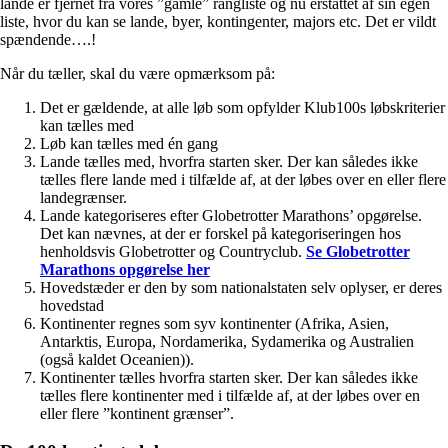
lande er fjernet fra vores ”gamle” rangliste og nu erstattet af sin egen
liste, hvor du kan se lande, byer, kontingenter, majors etc. Det er vildt
spændende….!
Når du tæller, skal du være opmærksom på:
Det er gældende, at alle løb som opfylder Klub100s løbskriterier
kan tælles med
Løb kan tælles med én gang
Lande tælles med, hvorfra starten sker. Der kan således ikke
tælles flere lande med i tilfælde af, at der løbes over en eller flere
landegrænser.
Lande kategoriseres efter Globetrotter Marathons’ opgørelse.
Det kan nævnes, at der er forskel på kategoriseringen hos
henholdsvis Globetrotter og Countryclub.
Se Globetrotter
Marathons opgørelse her
Hovedstæder er den by som nationalstaten selv oplyser, er deres
hovedstad
Kontinenter regnes som syv kontinenter (Afrika, Asien,
Antarktis, Europa, Nordamerika, Sydamerika og Australien
(også kaldet Oceanien)).
Kontinenter tælles hvorfra starten sker. Der kan således ikke
tælles flere kontinenter med i tilfælde af, at der løbes over en
eller flere ”kontinent grænser”.