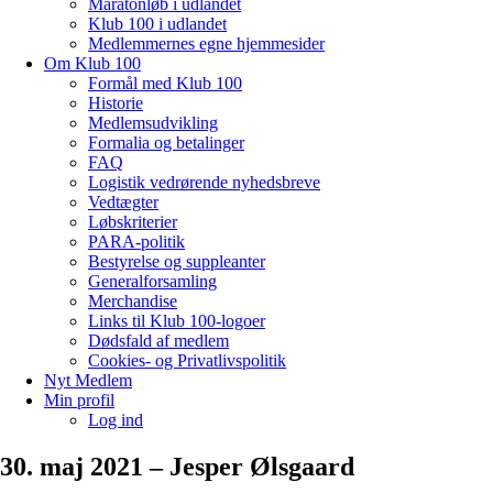
Maratonløb i udlandet
Klub 100 i udlandet
Medlemmernes egne hjemmesider
Om Klub 100
Formål med Klub 100
Historie
Medlemsudvikling
Formalia og betalinger
FAQ
Logistik vedrørende nyhedsbreve
Vedtægter
Løbskriterier
PARA-politik
Bestyrelse og suppleanter
Generalforsamling
Merchandise
Links til Klub 100-logoer
Dødsfald af medlem
Cookies- og Privatlivspolitik
Nyt Medlem
Min profil
Log ind
30. maj 2021 – Jesper Ølsgaard