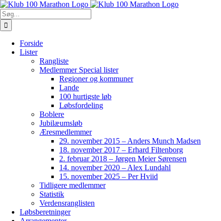
Skip
to
Søg
content
efter:
Forside
Lister
Rangliste
Medlemmer Special lister
Regioner og kommuner
Lande
100 hurtigste løb
Løbsfordeling
Boblere
Jubilæumsløb
Æresmedlemmer
29. november 2015 – Anders Munch Madsen
18. november 2017 – Erhard Filtenborg
2. februar 2018 – Jørgen Meier Sørensen
14. november 2020 – Alex Lundahl
15. november 2025 – Per Hviid
Tidligere medlemmer
Statistik
Verdensranglisten
Løbsberetninger
Arrangementer