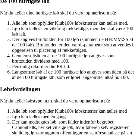
De 100 hurtigste løb
Når du tæller dine hurtigste løb skal du være opmærksom på:
Alle løb som opfylder Klub100s løbskriterier kan tælles med.
Løb kan tælles i en vilkårlig rækkefølge, men der skal være 100
løb ialt.
Der angives bruttotiden for 100 løb (summen i HHH:MM:SS af
de 100 løb). Bruttotiden er den værdi-parameter som anvendes i
opgørelsen til placering af rækkefølgen.
Gennemsnitstiden af de 100 hurtigste løb angives som
bruttotiden divideret med 100.
Personlig rekord er din PR-tid.
Langsomste løb af de 100 hurtigste løb angives som tiden på det
af de 100 hurtigste løb, som er løbet langsomste, altså nr. 100.
Løbsfordelingen
Når du tæller løbstype m.m. skal du være opmærksom på:
Alle løb som opfylder Klub100s løbskriterier kan tælles med
Løb kan tælles med én gang
Der kan medregnes løb, som falder indenfor begrebet;
Cannonballs, hvilket vil sige løb, hvor løberen selv registrerer
sin tid og løbsarrangøren offentliggør en start/resultatliste på sin