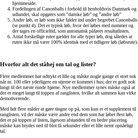
hjemmeside.
Fordelingen af Canonballs i forhold til henholdsvis Danmark og
udlandet, skal opgøres som ”danske løb” og ”andre løb”
Andre løb, er løb som ikke falder ind under begrebet Canonballs
(se punkt 4). Det er typisk løb, hvor der løbes med nummer og
der tages en officieltid, som automatisk påføres resultatlisten.
Antal forskellige ruter gælder for alle typer løb, dog således at
ruten ikke må være 100% identisk med et tidligere løb (løbsrute).
Hvorfor alt det ståhej om tal og lister?
Flere medlemmer har udtrykt et lille og måske nogle gange et stort suk
når nr. 100 eller yderligere en stjerne er kommet i hus; der er godt nok
langt til det næste runde hjørne. Nye medlemmer synes måske også at
der er meget langt til toppen af ranglisten, hvilke alt sammen kan virke
demotiverende.
Med lidt flere måder at gøre tingne op på, som kun er et supplement til
ranglisten, vil der måske være andre end dem som har løbet flest løb,
der er på toppen af listen, ligesom afstanden til en bedre placering
måske kan brydes ned til blot få sekunder eller et lille nemt opnåeligt
tal.