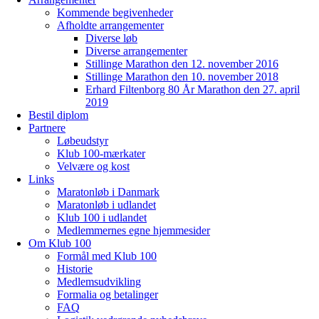
Kommende begivenheder
Afholdte arrangementer
Diverse løb
Diverse arrangementer
Stillinge Marathon den 12. november 2016
Stillinge Marathon den 10. november 2018
Erhard Filtenborg 80 År Marathon den 27. april
2019
Bestil diplom
Partnere
Løbeudstyr
Klub 100-mærkater
Velvære og kost
Links
Maratonløb i Danmark
Maratonløb i udlandet
Klub 100 i udlandet
Medlemmernes egne hjemmesider
Om Klub 100
Formål med Klub 100
Historie
Medlemsudvikling
Formalia og betalinger
FAQ