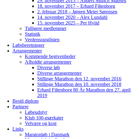
29. november 2015 – Anders Munch Madsen
18. november 2017 – Erhard Filtenborg
2. februar 2018 – Jørgen Meier Sørensen
14. november 2020 – Alex Lundahl
15. november 2025 – Per Hviid
Tidligere medlemmer
Statistik
Verdensranglisten
Løbsberetninger
Arrangementer
Kommende begivenheder
Afholdte arrangementer
Diverse løb
Diverse arrangementer
Stillinge Marathon den 12. november 2016
Stillinge Marathon den 10. november 2018
Erhard Filtenborg 80 År Marathon den 27. april
2019
Bestil diplom
Partnere
Løbeudstyr
Klub 100-mærkater
Velvære og kost
Links
Maratonløb i Danmark