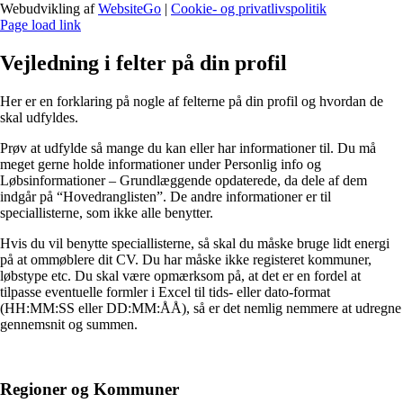
Webudvikling af
WebsiteGo
|
Cookie- og privatlivspolitik
Page load link
Vejledning i felter på din profil
Her er en forklaring på nogle af felterne på din profil og hvordan de
skal udfyldes.
Prøv at udfylde så mange du kan eller har informationer til. Du må
meget gerne holde informationer under Personlig info og
Løbsinformationer – Grundlæggende opdaterede, da dele af dem
indgår på “Hovedranglisten”. De andre informationer er til
speciallisterne, som ikke alle benytter.
Hvis du vil benytte speciallisterne, så skal du måske bruge lidt energi
på at ommøblere dit CV. Du har måske ikke registeret kommuner,
løbstype etc. Du skal være opmærksom på, at det er en fordel at
tilpasse eventuelle formler i Excel til tids- eller dato-format
(HH:MM:SS eller DD:MM:ÅÅ), så er det nemlig nemmere at udregne
gennemsnit og summen.
Regioner og Kommuner