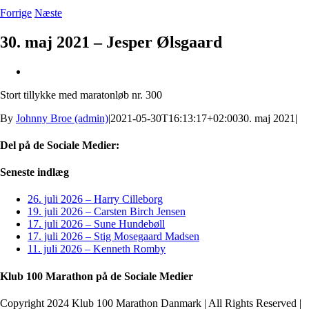
Forrige
Næste
30. maj 2021 – Jesper Ølsgaard
Se
større
Stort tillykke med maratonløb nr. 300
billede
By
Johnny Broe (admin)
|
2021-05-30T16:13:17+02:00
30. maj 2021
|
Del på de Sociale Medier:
Facebook
X
LinkedIn
Pinterest
E-
Seneste indlæg
mail
26. juli 2026 – Harry Cilleborg
19. juli 2026 – Carsten Birch Jensen
17. juli 2026 – Sune Hundebøll
17. juli 2026 – Stig Mosegaard Madsen
11. juli 2026 – Kenneth Romby
Klub 100 Marathon på de Sociale Medier
Copyright 2024 Klub 100 Marathon Danmark | All Rights Reserved |