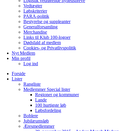
Logistik vedrørende nyhedsbreve
Vedtægter
Løbskriterier
PARA-politik
Bestyrelse og suppleanter
Generalforsamling
Merchandise
Links til Klub 100-logoer
Dødsfald af medlem
Cookies- og Privatlivspolitik
Nyt Medlem
Min profil
Log ind
Forside
Lister
Rangliste
Medlemmer Special lister
Regioner og kommuner
Lande
100 hurtigste løb
Løbsfordeling
Boblere
Jubilæumsløb
Æresmedlemmer