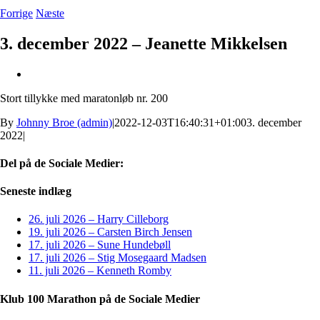
Forrige
Næste
3. december 2022 – Jeanette Mikkelsen
Se
større
Stort tillykke med maratonløb nr. 200
billede
By
Johnny Broe (admin)
|
2022-12-03T16:40:31+01:00
3. december
2022
|
Del på de Sociale Medier:
Facebook
X
LinkedIn
Pinterest
E-
Seneste indlæg
mail
26. juli 2026 – Harry Cilleborg
19. juli 2026 – Carsten Birch Jensen
17. juli 2026 – Sune Hundebøll
17. juli 2026 – Stig Mosegaard Madsen
11. juli 2026 – Kenneth Romby
Klub 100 Marathon på de Sociale Medier