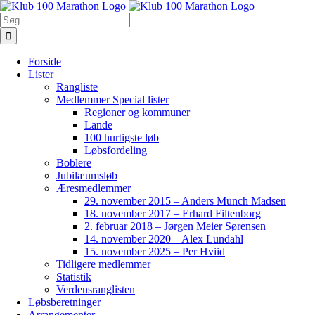
Skip
to
Søg
content
efter:
Forside
Lister
Rangliste
Medlemmer Special lister
Regioner og kommuner
Lande
100 hurtigste løb
Løbsfordeling
Boblere
Jubilæumsløb
Æresmedlemmer
29. november 2015 – Anders Munch Madsen
18. november 2017 – Erhard Filtenborg
2. februar 2018 – Jørgen Meier Sørensen
14. november 2020 – Alex Lundahl
15. november 2025 – Per Hviid
Tidligere medlemmer
Statistik
Verdensranglisten
Løbsberetninger
Arrangementer