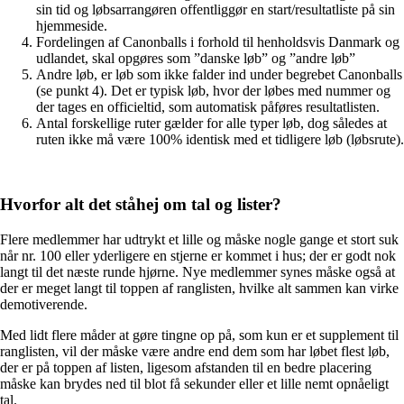
sin tid og løbsarrangøren offentliggør en start/resultatliste på sin
hjemmeside.
Fordelingen af Canonballs i forhold til henholdsvis Danmark og
udlandet, skal opgøres som ”danske løb” og ”andre løb”
Andre løb, er løb som ikke falder ind under begrebet Canonballs
(se punkt 4). Det er typisk løb, hvor der løbes med nummer og
der tages en officieltid, som automatisk påføres resultatlisten.
Antal forskellige ruter gælder for alle typer løb, dog således at
ruten ikke må være 100% identisk med et tidligere løb (løbsrute).
Hvorfor alt det ståhej om tal og lister?
Flere medlemmer har udtrykt et lille og måske nogle gange et stort suk
når nr. 100 eller yderligere en stjerne er kommet i hus; der er godt nok
langt til det næste runde hjørne. Nye medlemmer synes måske også at
der er meget langt til toppen af ranglisten, hvilke alt sammen kan virke
demotiverende.
Med lidt flere måder at gøre tingne op på, som kun er et supplement til
ranglisten, vil der måske være andre end dem som har løbet flest løb,
der er på toppen af listen, ligesom afstanden til en bedre placering
måske kan brydes ned til blot få sekunder eller et lille nemt opnåeligt
tal.