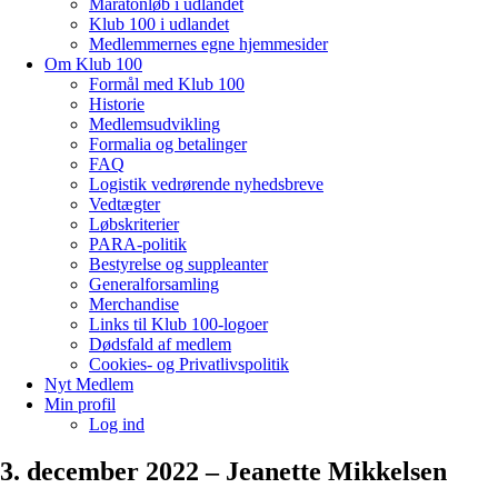
Maratonløb i udlandet
Klub 100 i udlandet
Medlemmernes egne hjemmesider
Om Klub 100
Formål med Klub 100
Historie
Medlemsudvikling
Formalia og betalinger
FAQ
Logistik vedrørende nyhedsbreve
Vedtægter
Løbskriterier
PARA-politik
Bestyrelse og suppleanter
Generalforsamling
Merchandise
Links til Klub 100-logoer
Dødsfald af medlem
Cookies- og Privatlivspolitik
Nyt Medlem
Min profil
Log ind
3. december 2022 – Jeanette Mikkelsen