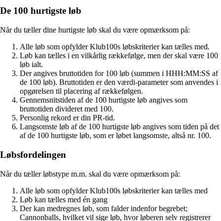
De 100 hurtigste løb
Når du tæller dine hurtigste løb skal du være opmærksom på:
Alle løb som opfylder Klub100s løbskriterier kan tælles med.
Løb kan tælles i en vilkårlig rækkefølge, men der skal være 100
løb ialt.
Der angives bruttotiden for 100 løb (summen i HHH:MM:SS af
de 100 løb). Bruttotiden er den værdi-parameter som anvendes i
opgørelsen til placering af rækkefølgen.
Gennemsnitstiden af de 100 hurtigste løb angives som
bruttotiden divideret med 100.
Personlig rekord er din PR-tid.
Langsomste løb af de 100 hurtigste løb angives som tiden på det
af de 100 hurtigste løb, som er løbet langsomste, altså nr. 100.
Løbsfordelingen
Når du tæller løbstype m.m. skal du være opmærksom på:
Alle løb som opfylder Klub100s løbskriterier kan tælles med
Løb kan tælles med én gang
Der kan medregnes løb, som falder indenfor begrebet;
Cannonballs, hvilket vil sige løb, hvor løberen selv registrerer