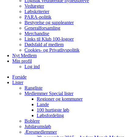
Logistik vedrørende nyhedsbreve
Vedtægter
Løbskriterier
PARA-politik
Bestyrelse og suppleanter
Generalforsamling
Merchandise
Links til Klub 100-logoer
Dødsfald af medlem
Cookies- og Privatlivspolitik
Nyt Medlem
Min profil
Log ind
Forside
Lister
Rangliste
Medlemmer Special lister
Regioner og kommuner
Lande
100 hurtigste løb
Løbsfordeling
Boblere
Jubilæumsløb
Æresmedlemmer