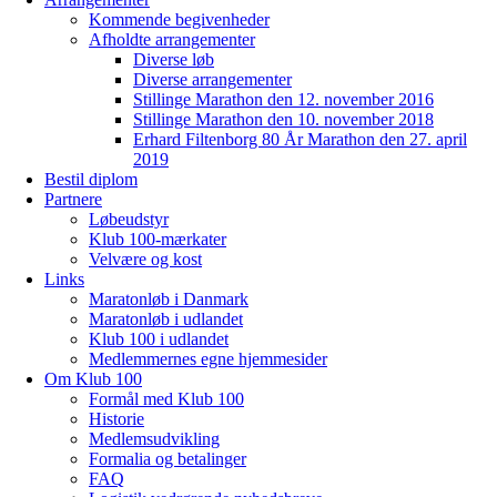
Kommende begivenheder
Afholdte arrangementer
Diverse løb
Diverse arrangementer
Stillinge Marathon den 12. november 2016
Stillinge Marathon den 10. november 2018
Erhard Filtenborg 80 År Marathon den 27. april
2019
Bestil diplom
Partnere
Løbeudstyr
Klub 100-mærkater
Velvære og kost
Links
Maratonløb i Danmark
Maratonløb i udlandet
Klub 100 i udlandet
Medlemmernes egne hjemmesider
Om Klub 100
Formål med Klub 100
Historie
Medlemsudvikling
Formalia og betalinger
FAQ