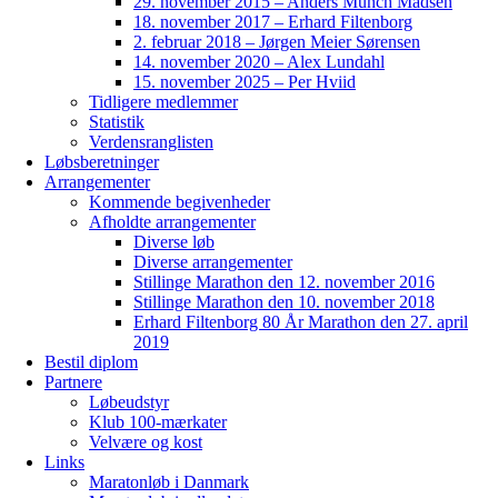
29. november 2015 – Anders Munch Madsen
18. november 2017 – Erhard Filtenborg
2. februar 2018 – Jørgen Meier Sørensen
14. november 2020 – Alex Lundahl
15. november 2025 – Per Hviid
Tidligere medlemmer
Statistik
Verdensranglisten
Løbsberetninger
Arrangementer
Kommende begivenheder
Afholdte arrangementer
Diverse løb
Diverse arrangementer
Stillinge Marathon den 12. november 2016
Stillinge Marathon den 10. november 2018
Erhard Filtenborg 80 År Marathon den 27. april
2019
Bestil diplom
Partnere
Løbeudstyr
Klub 100-mærkater
Velvære og kost
Links
Maratonløb i Danmark