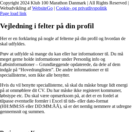
Copyright 2024 Klub 100 Marathon Danmark | All Rights Reserved |
Webudvikling af
WebsiteGo
|
Cookie- og privatlivspolitik
Page load link
Vejledning i felter på din profil
Her er en forklaring på nogle af felterne på din profil og hvordan de
skal udfyldes.
Prøv at udfylde så mange du kan eller har informationer til. Du må
meget gerne holde informationer under Personlig info og
Løbsinformationer – Grundlæggende opdaterede, da dele af dem
indgår på “Hovedranglisten”. De andre informationer er til
speciallisterne, som ikke alle benytter.
Hvis du vil benytte speciallisterne, så skal du måske bruge lidt energi
på at ommøblere dit CV. Du har måske ikke registeret kommuner,
løbstype etc. Du skal være opmærksom på, at det er en fordel at
tilpasse eventuelle formler i Excel til tids- eller dato-format
(HH:MM:SS eller DD:MM:ÅÅ), så er det nemlig nemmere at udregne
gennemsnit og summen.