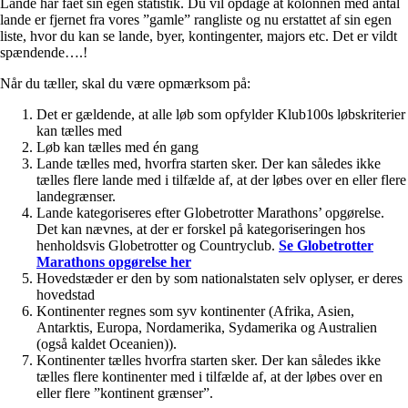
Lande har fået sin egen statistik. Du vil opdage at kolonnen med antal
lande er fjernet fra vores ”gamle” rangliste og nu erstattet af sin egen
liste, hvor du kan se lande, byer, kontingenter, majors etc. Det er vildt
spændende….!
Når du tæller, skal du være opmærksom på:
Det er gældende, at alle løb som opfylder Klub100s løbskriterier
kan tælles med
Løb kan tælles med én gang
Lande tælles med, hvorfra starten sker. Der kan således ikke
tælles flere lande med i tilfælde af, at der løbes over en eller flere
landegrænser.
Lande kategoriseres efter Globetrotter Marathons’ opgørelse.
Det kan nævnes, at der er forskel på kategoriseringen hos
henholdsvis Globetrotter og Countryclub.
Se Globetrotter
Marathons opgørelse her
Hovedstæder er den by som nationalstaten selv oplyser, er deres
hovedstad
Kontinenter regnes som syv kontinenter (Afrika, Asien,
Antarktis, Europa, Nordamerika, Sydamerika og Australien
(også kaldet Oceanien)).
Kontinenter tælles hvorfra starten sker. Der kan således ikke
tælles flere kontinenter med i tilfælde af, at der løbes over en
eller flere ”kontinent grænser”.