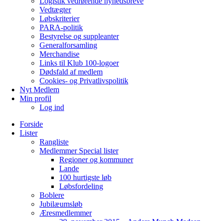
Logistik vedrørende nyhedsbreve
Vedtægter
Løbskriterier
PARA-politik
Bestyrelse og suppleanter
Generalforsamling
Merchandise
Links til Klub 100-logoer
Dødsfald af medlem
Cookies- og Privatlivspolitik
Nyt Medlem
Min profil
Log ind
Forside
Lister
Rangliste
Medlemmer Special lister
Regioner og kommuner
Lande
100 hurtigste løb
Løbsfordeling
Boblere
Jubilæumsløb
Æresmedlemmer