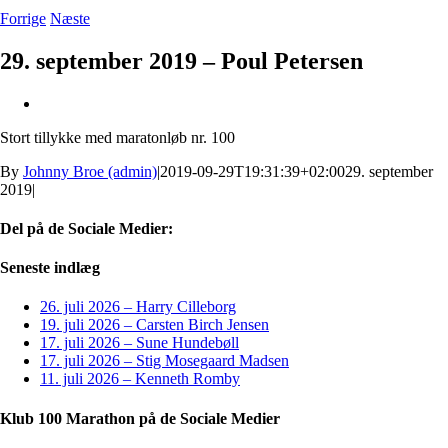
Forrige
Næste
29. september 2019 – Poul Petersen
Se
større
Stort tillykke med maratonløb nr. 100
billede
By
Johnny Broe (admin)
|
2019-09-29T19:31:39+02:00
29. september
2019
|
Del på de Sociale Medier:
Facebook
X
LinkedIn
Pinterest
E-
Seneste indlæg
mail
26. juli 2026 – Harry Cilleborg
19. juli 2026 – Carsten Birch Jensen
17. juli 2026 – Sune Hundebøll
17. juli 2026 – Stig Mosegaard Madsen
11. juli 2026 – Kenneth Romby
Klub 100 Marathon på de Sociale Medier