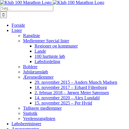
Skip
to
Søg
content
efter:
Forside
Lister
Rangliste
Medlemmer Special lister
Regioner og kommuner
Lande
100 hurtigste løb
Løbsfordeling
Boblere
Jubilæumsløb
Æresmedlemmer
29. november 2015 – Anders Munch Madsen
18. november 2017 – Erhard Filtenborg
2. februar 2018 – Jørgen Meier Sørensen
14. november 2020 – Alex Lundahl
15. november 2025 – Per Hviid
Tidligere medlemmer
Statistik
Verdensranglisten
Løbsberetninger
Arrangementer