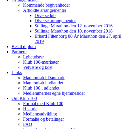
Kommende begivenheder
Afholdte arrangementer
Diverse løb
Diverse arrangementer
Stillinge Marathon den 12. november 2016
Stillinge Marathon den 10. november 2018
Erhard Filtenborg 80 År Marathon den 27. april
2019
Bestil diplom
Partnere
Løbeudstyr
Klub 100-mærkater
Velvære og kost
Links
Maratonløb i Danmark
Maratonløb i udlandet
Klub 100 i udlandet
Medlemmernes egne hjemmesider
Om Klub 100
Formål med Klub 100
Historie
Medlemsudvikling
Formalia og betalinger
FAQ