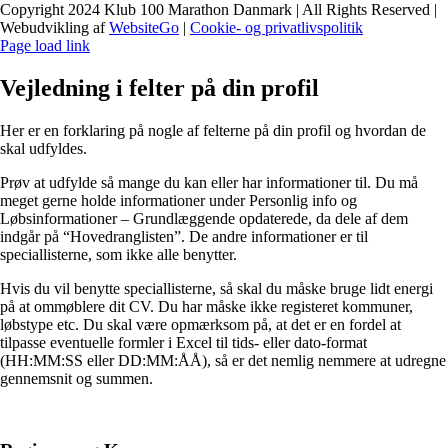
Copyright 2024 Klub 100 Marathon Danmark | All Rights Reserved |
Webudvikling af
WebsiteGo
|
Cookie- og privatlivspolitik
Page load link
Vejledning i felter på din profil
Her er en forklaring på nogle af felterne på din profil og hvordan de
skal udfyldes.
Prøv at udfylde så mange du kan eller har informationer til. Du må
meget gerne holde informationer under Personlig info og
Løbsinformationer – Grundlæggende opdaterede, da dele af dem
indgår på “Hovedranglisten”. De andre informationer er til
speciallisterne, som ikke alle benytter.
Hvis du vil benytte speciallisterne, så skal du måske bruge lidt energi
på at ommøblere dit CV. Du har måske ikke registeret kommuner,
løbstype etc. Du skal være opmærksom på, at det er en fordel at
tilpasse eventuelle formler i Excel til tids- eller dato-format
(HH:MM:SS eller DD:MM:ÅÅ), så er det nemlig nemmere at udregne
gennemsnit og summen.