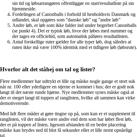
sin tid og løbsarrangøren offentliggør en start/resultatliste på sin
hjemmeside.
Fordelingen af Canonballs i forhold til henholdsvis Danmark og
udlandet, skal opgøres som ”danske løb” og ”andre løb”
Andre løb, er løb som ikke falder ind under begrebet Canonballs
(se punkt 4). Det er typisk løb, hvor der løbes med nummer og
der tages en officieltid, som automatisk påføres resultatlisten.
Antal forskellige ruter gælder for alle typer løb, dog således at
ruten ikke må være 100% identisk med et tidligere løb (løbsrute).
Hvorfor alt det ståhej om tal og lister?
Flere medlemmer har udtrykt et lille og måske nogle gange et stort suk
når nr. 100 eller yderligere en stjerne er kommet i hus; der er godt nok
langt til det næste runde hjørne. Nye medlemmer synes måske også at
der er meget langt til toppen af ranglisten, hvilke alt sammen kan virke
demotiverende.
Med lidt flere måder at gøre tingne op på, som kun er et supplement til
ranglisten, vil der måske være andre end dem som har løbet flest løb,
der er på toppen af listen, ligesom afstanden til en bedre placering
måske kan brydes ned til blot få sekunder eller et lille nemt opnåeligt
tal.