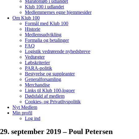
Maratonløb i udlandet
Klub 100 i udlandet
Medlemmernes egne hjemmesider
Om Klub 100
Formål med Klub 100
Historie
Medlemsudvikling
Formalia og betalinger
FAQ
Logistik vedrørende nyhedsbreve
Vedtægter
Løbskriterier
PARA-politik
Bestyrelse og suppleanter
Generalforsamling
Merchandise
Links til Klub 100-logoer
Dødsfald af medlem
Cookies- og Privatlivspolitik
Nyt Medlem
Min profil
Log ind
29. september 2019 – Poul Petersen