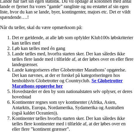
Lande har fået sin egen statistik. Du vil opdage at kolonnen med antal
lande er fjernet fra vores ”gamle” rangliste og nu erstattet af sin egen
liste, hvor du kan se lande, byer, kontingenter, majors etc. Det er vildt
spændende….!
Når du tæller, skal du være opmærksom på:
Det er gældende, at alle løb som opfylder Klub100s løbskriterier
kan tælles med
Løb kan tælles med én gang
Lande tælles med, hvorfra starten sker. Der kan således ikke
tælles flere lande med i tilfælde af, at der løbes over en eller flere
landegrænser.
Lande kategoriseres efter Globetrotter Marathons’ opgørelse.
Det kan nævnes, at der er forskel på kategoriseringen hos
henholdsvis Globetrotter og Countryclub.
Se Globetrotter
Marathons opgørelse her
Hovedstæder er den by som nationalstaten selv oplyser, er deres
hovedstad
Kontinenter regnes som syv kontinenter (Afrika, Asien,
Antarktis, Europa, Nordamerika, Sydamerika og Australien
(også kaldet Oceanien)).
Kontinenter tælles hvorfra starten sker. Der kan således ikke
tælles flere kontinenter med i tilfælde af, at der løbes over en
eller flere ”kontinent grænser”.