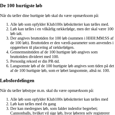
De 100 hurtigste løb
Når du tæller dine hurtigste løb skal du være opmærksom på:
Alle løb som opfylder Klub100s løbskriterier kan tælles med.
Løb kan tælles i en vilkårlig rækkefølge, men der skal være 100
løb ialt.
Der angives bruttotiden for 100 løb (summen i HHH:MM:SS af
de 100 løb). Bruttotiden er den værdi-parameter som anvendes i
opgørelsen til placering af rækkefølgen.
Gennemsnitstiden af de 100 hurtigste løb angives som
bruttotiden divideret med 100.
Personlig rekord er din PR-tid.
Langsomste løb af de 100 hurtigste løb angives som tiden på det
af de 100 hurtigste løb, som er løbet langsomste, altså nr. 100.
Løbsfordelingen
Når du tæller løbstype m.m. skal du være opmærksom på:
Alle løb som opfylder Klub100s løbskriterier kan tælles med
Løb kan tælles med én gang
Der kan medregnes løb, som falder indenfor begrebet;
Cannonballs, hvilket vil sige løb, hvor løberen selv registrerer