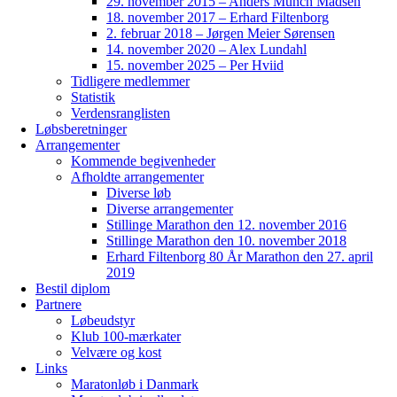
29. november 2015 – Anders Munch Madsen
18. november 2017 – Erhard Filtenborg
2. februar 2018 – Jørgen Meier Sørensen
14. november 2020 – Alex Lundahl
15. november 2025 – Per Hviid
Tidligere medlemmer
Statistik
Verdensranglisten
Løbsberetninger
Arrangementer
Kommende begivenheder
Afholdte arrangementer
Diverse løb
Diverse arrangementer
Stillinge Marathon den 12. november 2016
Stillinge Marathon den 10. november 2018
Erhard Filtenborg 80 År Marathon den 27. april
2019
Bestil diplom
Partnere
Løbeudstyr
Klub 100-mærkater
Velvære og kost
Links
Maratonløb i Danmark