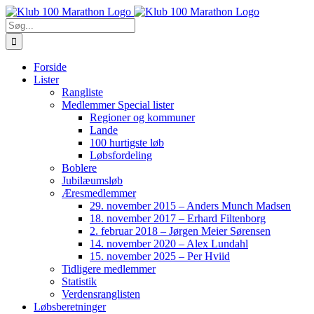
Skip
to
Søg
content
efter:
Forside
Lister
Rangliste
Medlemmer Special lister
Regioner og kommuner
Lande
100 hurtigste løb
Løbsfordeling
Boblere
Jubilæumsløb
Æresmedlemmer
29. november 2015 – Anders Munch Madsen
18. november 2017 – Erhard Filtenborg
2. februar 2018 – Jørgen Meier Sørensen
14. november 2020 – Alex Lundahl
15. november 2025 – Per Hviid
Tidligere medlemmer
Statistik
Verdensranglisten
Løbsberetninger