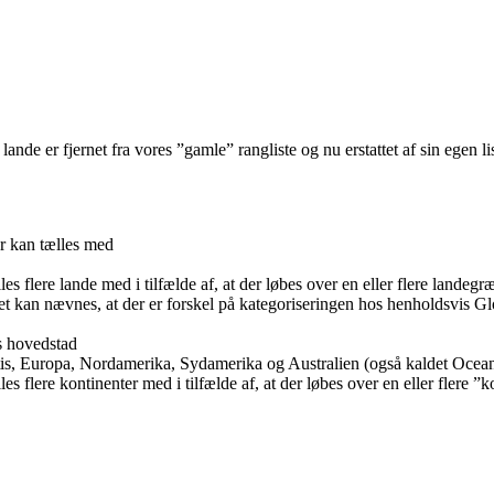
ande er fjernet fra vores ”gamle” rangliste og nu erstattet af sin egen li
er kan tælles med
es flere lande med i tilfælde af, at der løbes over en eller flere landegr
et kan nævnes, at der er forskel på kategoriseringen hos henholdsvis G
s hovedstad
tis, Europa, Nordamerika, Sydamerika og Australien (også kaldet Ocean
es flere kontinenter med i tilfælde af, at der løbes over en eller flere ”