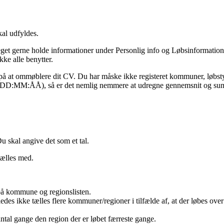
kal udfyldes.
meget gerne holde informationer under Personlig info og Løbsinformati
kke alle benytter.
gi på at ommøblere dit CV. Du har måske ikke registeret kommuner, løbst
ller DD:MM:ÅÅ), så er det nemlig nemmere at udregne gennemsnit og s
 skal angive det som et tal.
tælles med.
å kommune og regionslisten.
des ikke tælles flere kommuner/regioner i tilfælde af, at der løbes over
ntal gange den region der er løbet færreste gange.