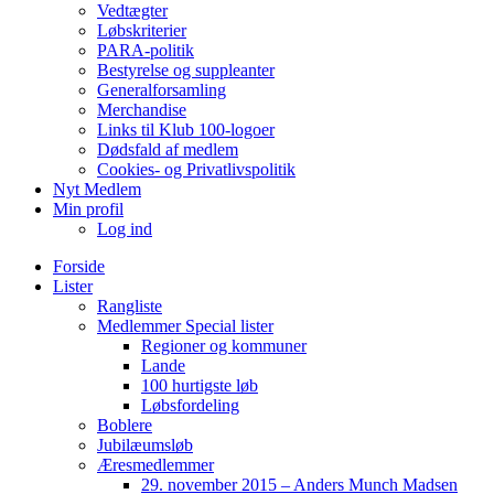
Vedtægter
Løbskriterier
PARA-politik
Bestyrelse og suppleanter
Generalforsamling
Merchandise
Links til Klub 100-logoer
Dødsfald af medlem
Cookies- og Privatlivspolitik
Nyt Medlem
Min profil
Log ind
Forside
Lister
Rangliste
Medlemmer Special lister
Regioner og kommuner
Lande
100 hurtigste løb
Løbsfordeling
Boblere
Jubilæumsløb
Æresmedlemmer
29. november 2015 – Anders Munch Madsen