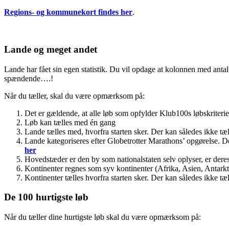
Regions- og kommunekort findes her
.
Lande og meget andet
Lande har fået sin egen statistik. Du vil opdage at kolonnen med antal l
spændende….!
Når du tæller, skal du være opmærksom på:
Det er gældende, at alle løb som opfylder Klub100s løbskriteri
Løb kan tælles med én gang
Lande tælles med, hvorfra starten sker. Der kan således ikke tæll
Lande kategoriseres efter Globetrotter Marathons’ opgørelse. D
her
Hovedstæder er den by som nationalstaten selv oplyser, er dere
Kontinenter regnes som syv kontinenter (Afrika, Asien, Antark
Kontinenter tælles hvorfra starten sker. Der kan således ikke tæll
De 100 hurtigste løb
Når du tæller dine hurtigste løb skal du være opmærksom på: