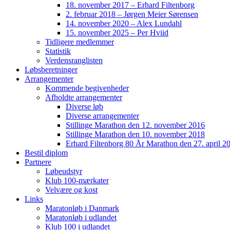
18. november 2017 – Erhard Filtenborg
2. februar 2018 – Jørgen Meier Sørensen
14. november 2020 – Alex Lundahl
15. november 2025 – Per Hviid
Tidligere medlemmer
Statistik
Verdensranglisten
Løbsberetninger
Arrangementer
Kommende begivenheder
Afholdte arrangementer
Diverse løb
Diverse arrangementer
Stillinge Marathon den 12. november 2016
Stillinge Marathon den 10. november 2018
Erhard Filtenborg 80 År Marathon den 27. april 2
Bestil diplom
Partnere
Løbeudstyr
Klub 100-mærkater
Velvære og kost
Links
Maratonløb i Danmark
Maratonløb i udlandet
Klub 100 i udlandet