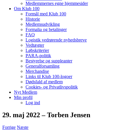
Medlemmernes egne hjemmesider
Om Klub 100
Formål med Klub 100
Historie
Medlemsudvikling
Formalia og betalinger
FAQ
Logistik vedrørende nyhedsbreve
Vedtægter
Løbskriterier
PARA-politik
Bestyrelse og suppleanter
Generalforsamling
Merchandise
Links til Klub 100-logoer
Dødsfald af medlem
Cookies- og Privatlivspolitik
Nyt Medlem
Min profil
Log ind
29. maj 2022 – Torben Jensen
Forrige
Næste