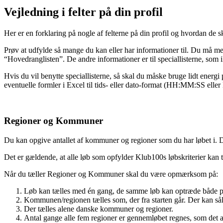
Vejledning i felter på din profil
Her er en forklaring på nogle af felterne på din profil og hvordan de s
Prøv at udfylde så mange du kan eller har informationer til. Du må 
“Hovedranglisten”. De andre informationer er til speciallisterne, som i
Hvis du vil benytte speciallisterne, så skal du måske bruge lidt ener
eventuelle formler i Excel til tids- eller dato-format (HH:MM:SS e
Regioner og Kommuner
Du kan opgive antallet af kommuner og regioner som du har løbet i. Du
Det er gældende, at alle løb som opfylder Klub100s løbskriterier kan 
Når du tæller Regioner og Kommuner skal du være opmærksom på:
Løb kan tælles med én gang, de samme løb kan optræde både p
Kommunen/regionen tælles som, der fra starten går. Der kan såle
Der tælles alene danske kommuner og regioner.
Antal gange alle fem regioner er gennemløbet regnes, som det a