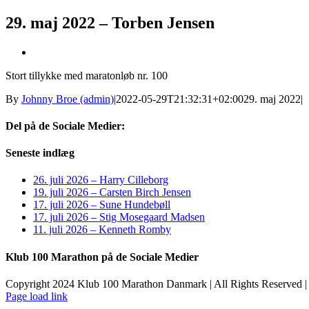
29. maj 2022 – Torben Jensen
Se
større
Stort tillykke med maratonløb nr. 100
billede
By
Johnny Broe (admin)
|
2022-05-29T21:32:31+02:00
29. maj 2022
|
Del på de Sociale Medier:
Facebook
X
LinkedIn
Pinterest
E-
Seneste indlæg
mail
26. juli 2026 – Harry Cilleborg
19. juli 2026 – Carsten Birch Jensen
17. juli 2026 – Sune Hundebøll
17. juli 2026 – Stig Mosegaard Madsen
11. juli 2026 – Kenneth Romby
Klub 100 Marathon på de Sociale Medier
Copyright 2024 Klub 100 Marathon Danmark | All Rights Reserved |
Page load link