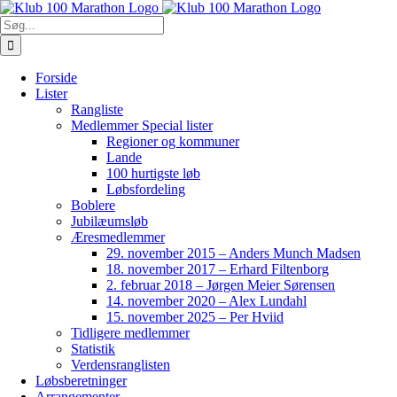
Skip
to
Søg
content
efter:
Forside
Lister
Rangliste
Medlemmer Special lister
Regioner og kommuner
Lande
100 hurtigste løb
Løbsfordeling
Boblere
Jubilæumsløb
Æresmedlemmer
29. november 2015 – Anders Munch Madsen
18. november 2017 – Erhard Filtenborg
2. februar 2018 – Jørgen Meier Sørensen
14. november 2020 – Alex Lundahl
15. november 2025 – Per Hviid
Tidligere medlemmer
Statistik
Verdensranglisten
Løbsberetninger
Arrangementer