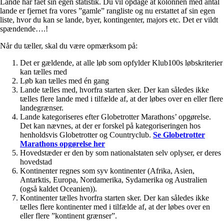
Lande har fået sin egen statistik. Du vil opdage at kolonnen med antal
lande er fjernet fra vores ”gamle” rangliste og nu erstattet af sin egen
liste, hvor du kan se lande, byer, kontingenter, majors etc. Det er vildt
spændende….!
Når du tæller, skal du være opmærksom på:
Det er gældende, at alle løb som opfylder Klub100s løbskriterier
kan tælles med
Løb kan tælles med én gang
Lande tælles med, hvorfra starten sker. Der kan således ikke
tælles flere lande med i tilfælde af, at der løbes over en eller flere
landegrænser.
Lande kategoriseres efter Globetrotter Marathons’ opgørelse.
Det kan nævnes, at der er forskel på kategoriseringen hos
henholdsvis Globetrotter og Countryclub.
Se Globetrotter
Marathons opgørelse her
Hovedstæder er den by som nationalstaten selv oplyser, er deres
hovedstad
Kontinenter regnes som syv kontinenter (Afrika, Asien,
Antarktis, Europa, Nordamerika, Sydamerika og Australien
(også kaldet Oceanien)).
Kontinenter tælles hvorfra starten sker. Der kan således ikke
tælles flere kontinenter med i tilfælde af, at der løbes over en
eller flere ”kontinent grænser”.