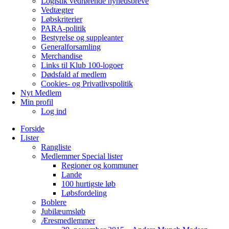
Logistik vedrørende nyhedsbreve
Vedtægter
Løbskriterier
PARA-politik
Bestyrelse og suppleanter
Generalforsamling
Merchandise
Links til Klub 100-logoer
Dødsfald af medlem
Cookies- og Privatlivspolitik
Nyt Medlem
Min profil
Log ind
Forside
Lister
Rangliste
Medlemmer Special lister
Regioner og kommuner
Lande
100 hurtigste løb
Løbsfordeling
Boblere
Jubilæumsløb
Æresmedlemmer