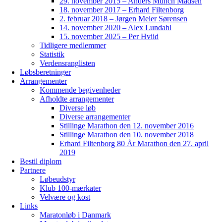
29. november 2015 – Anders Munch Madsen
18. november 2017 – Erhard Filtenborg
2. februar 2018 – Jørgen Meier Sørensen
14. november 2020 – Alex Lundahl
15. november 2025 – Per Hviid
Tidligere medlemmer
Statistik
Verdensranglisten
Løbsberetninger
Arrangementer
Kommende begivenheder
Afholdte arrangementer
Diverse løb
Diverse arrangementer
Stillinge Marathon den 12. november 2016
Stillinge Marathon den 10. november 2018
Erhard Filtenborg 80 År Marathon den 27. april
2019
Bestil diplom
Partnere
Løbeudstyr
Klub 100-mærkater
Velvære og kost
Links
Maratonløb i Danmark