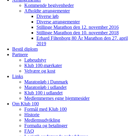
Kommende begivenheder
Afholdte arrangementer
Diverse løb
Diverse arrangementer
Stillinge Marathon den 12. november 2016
Stillinge Marathon den 10. november 2018
Erhard Filtenborg 80 År Marathon den 27. april
2019
Bestil diplom
Partnere
Løbeudstyr
Klub 100-mærkater
Velvære og kost
Links
Maratonløb i Danmark
Maratonløb i udlandet
Klub 100 i udlandet
Medlemmernes egne hjemmesider
Om Klub 100
Formål med Klub 100
Historie
Medlemsudvikling
Formalia og betalinger
FAQ