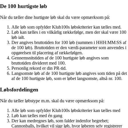
De 100 hurtigste løb
Når du tæller dine hurtigste løb skal du være opmærksom på:
Alle løb som opfylder Klub100s løbskriterier kan tælles med.
Løb kan tælles i en vilkårlig rækkefølge, men der skal være 100
løb ialt.
Der angives bruttotiden for 100 løb (summen i HHH:MM:SS af
de 100 løb). Bruttotiden er den værdi-parameter som anvendes i
opgørelsen til placering af rækkefølgen.
Gennemsnitstiden af de 100 hurtigste løb angives som
bruttotiden divideret med 100.
Personlig rekord er din PR-tid.
Langsomste løb af de 100 hurtigste løb angives som tiden på det
af de 100 hurtigste løb, som er løbet langsomste, altså nr. 100.
Løbsfordelingen
Når du tæller løbstype m.m. skal du være opmærksom på:
Alle løb som opfylder Klub100s løbskriterier kan tælles med
Løb kan tælles med én gang
Der kan medregnes løb, som falder indenfor begrebet;
Cannonballs, hvilket vil sige løb, hvor løberen selv registrerer