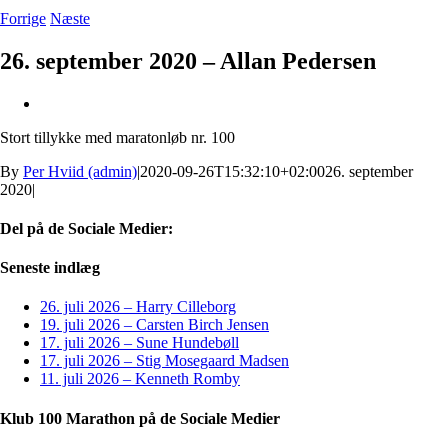
Forrige
Næste
26. september 2020 – Allan Pedersen
Se
større
Stort tillykke med maratonløb nr. 100
billede
By
Per Hviid (admin)
|
2020-09-26T15:32:10+02:00
26. september
2020
|
Del på de Sociale Medier:
Facebook
X
LinkedIn
Pinterest
E-
Seneste indlæg
mail
26. juli 2026 – Harry Cilleborg
19. juli 2026 – Carsten Birch Jensen
17. juli 2026 – Sune Hundebøll
17. juli 2026 – Stig Mosegaard Madsen
11. juli 2026 – Kenneth Romby
Klub 100 Marathon på de Sociale Medier