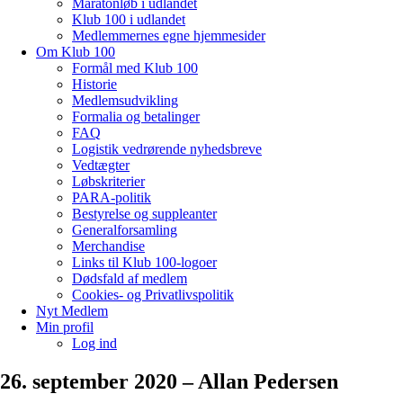
Maratonløb i udlandet
Klub 100 i udlandet
Medlemmernes egne hjemmesider
Om Klub 100
Formål med Klub 100
Historie
Medlemsudvikling
Formalia og betalinger
FAQ
Logistik vedrørende nyhedsbreve
Vedtægter
Løbskriterier
PARA-politik
Bestyrelse og suppleanter
Generalforsamling
Merchandise
Links til Klub 100-logoer
Dødsfald af medlem
Cookies- og Privatlivspolitik
Nyt Medlem
Min profil
Log ind
26. september 2020 – Allan Pedersen