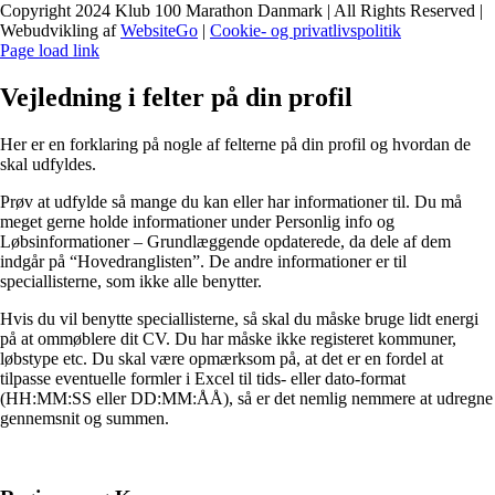
Copyright 2024 Klub 100 Marathon Danmark | All Rights Reserved |
Webudvikling af
WebsiteGo
|
Cookie- og privatlivspolitik
Page load link
Vejledning i felter på din profil
Her er en forklaring på nogle af felterne på din profil og hvordan de
skal udfyldes.
Prøv at udfylde så mange du kan eller har informationer til. Du må
meget gerne holde informationer under Personlig info og
Løbsinformationer – Grundlæggende opdaterede, da dele af dem
indgår på “Hovedranglisten”. De andre informationer er til
speciallisterne, som ikke alle benytter.
Hvis du vil benytte speciallisterne, så skal du måske bruge lidt energi
på at ommøblere dit CV. Du har måske ikke registeret kommuner,
løbstype etc. Du skal være opmærksom på, at det er en fordel at
tilpasse eventuelle formler i Excel til tids- eller dato-format
(HH:MM:SS eller DD:MM:ÅÅ), så er det nemlig nemmere at udregne
gennemsnit og summen.