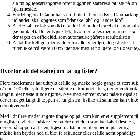
sin tid og løbsarrangøren offentliggør en start/resultatliste på sin
hjemmeside.
Fordelingen af Canonballs i forhold til henholdsvis Danmark og
udlandet, skal opgøres som ”danske løb” og ”andre løb”
Andre løb, er løb som ikke falder ind under begrebet Canonballs
(se punkt 4). Det er typisk løb, hvor der løbes med nummer og
der tages en officieltid, som automatisk påføres resultatlisten.
Antal forskellige ruter gælder for alle typer løb, dog således at
ruten ikke må være 100% identisk med et tidligere løb (løbsrute).
Hvorfor alt det ståhej om tal og lister?
Flere medlemmer har udtrykt et lille og måske nogle gange et stort suk
når nr. 100 eller yderligere en stjerne er kommet i hus; der er godt nok
langt til det næste runde hjørne. Nye medlemmer synes måske også at
der er meget langt til toppen af ranglisten, hvilke alt sammen kan virke
demotiverende.
Med lidt flere måder at gøre tingne op på, som kun er et supplement til
ranglisten, vil der måske være andre end dem som har løbet flest løb,
der er på toppen af listen, ligesom afstanden til en bedre placering
måske kan brydes ned til blot få sekunder eller et lille nemt opnåeligt
tal.