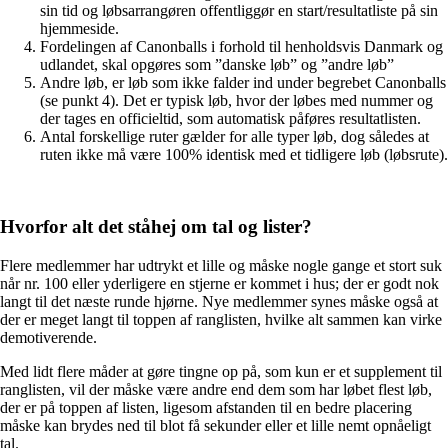
sin tid og løbsarrangøren offentliggør en start/resultatliste på sin
hjemmeside.
Fordelingen af Canonballs i forhold til henholdsvis Danmark og
udlandet, skal opgøres som ”danske løb” og ”andre løb”
Andre løb, er løb som ikke falder ind under begrebet Canonballs
(se punkt 4). Det er typisk løb, hvor der løbes med nummer og
der tages en officieltid, som automatisk påføres resultatlisten.
Antal forskellige ruter gælder for alle typer løb, dog således at
ruten ikke må være 100% identisk med et tidligere løb (løbsrute).
Hvorfor alt det ståhej om tal og lister?
Flere medlemmer har udtrykt et lille og måske nogle gange et stort suk
når nr. 100 eller yderligere en stjerne er kommet i hus; der er godt nok
langt til det næste runde hjørne. Nye medlemmer synes måske også at
der er meget langt til toppen af ranglisten, hvilke alt sammen kan virke
demotiverende.
Med lidt flere måder at gøre tingne op på, som kun er et supplement til
ranglisten, vil der måske være andre end dem som har løbet flest løb,
der er på toppen af listen, ligesom afstanden til en bedre placering
måske kan brydes ned til blot få sekunder eller et lille nemt opnåeligt
tal.