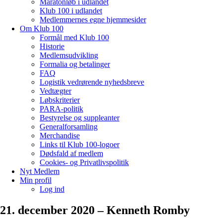
Maratonløb i udlandet
Klub 100 i udlandet
Medlemmernes egne hjemmesider
Om Klub 100
Formål med Klub 100
Historie
Medlemsudvikling
Formalia og betalinger
FAQ
Logistik vedrørende nyhedsbreve
Vedtægter
Løbskriterier
PARA-politik
Bestyrelse og suppleanter
Generalforsamling
Merchandise
Links til Klub 100-logoer
Dødsfald af medlem
Cookies- og Privatlivspolitik
Nyt Medlem
Min profil
Log ind
21. december 2020 – Kenneth Romby