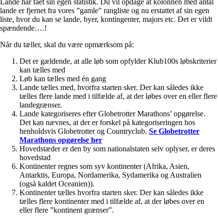
Lande har fået sin egen statistik. Du vil opdage at kolonnen med antal
lande er fjernet fra vores ”gamle” rangliste og nu erstattet af sin egen
liste, hvor du kan se lande, byer, kontingenter, majors etc. Det er vildt
spændende….!
Når du tæller, skal du være opmærksom på:
Det er gældende, at alle løb som opfylder Klub100s løbskriterier
kan tælles med
Løb kan tælles med én gang
Lande tælles med, hvorfra starten sker. Der kan således ikke
tælles flere lande med i tilfælde af, at der løbes over en eller flere
landegrænser.
Lande kategoriseres efter Globetrotter Marathons’ opgørelse.
Det kan nævnes, at der er forskel på kategoriseringen hos
henholdsvis Globetrotter og Countryclub.
Se Globetrotter
Marathons opgørelse her
Hovedstæder er den by som nationalstaten selv oplyser, er deres
hovedstad
Kontinenter regnes som syv kontinenter (Afrika, Asien,
Antarktis, Europa, Nordamerika, Sydamerika og Australien
(også kaldet Oceanien)).
Kontinenter tælles hvorfra starten sker. Der kan således ikke
tælles flere kontinenter med i tilfælde af, at der løbes over en
eller flere ”kontinent grænser”.