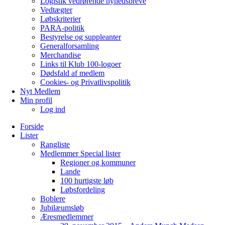
Logistik vedrørende nyhedsbreve
Vedtægter
Løbskriterier
PARA-politik
Bestyrelse og suppleanter
Generalforsamling
Merchandise
Links til Klub 100-logoer
Dødsfald af medlem
Cookies- og Privatlivspolitik
Nyt Medlem
Min profil
Log ind
Forside
Lister
Rangliste
Medlemmer Special lister
Regioner og kommuner
Lande
100 hurtigste løb
Løbsfordeling
Boblere
Jubilæumsløb
Æresmedlemmer