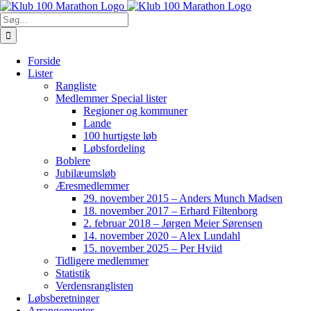
Skip
to
Søg
content
efter:
Forside
Lister
Rangliste
Medlemmer Special lister
Regioner og kommuner
Lande
100 hurtigste løb
Løbsfordeling
Boblere
Jubilæumsløb
Æresmedlemmer
29. november 2015 – Anders Munch Madsen
18. november 2017 – Erhard Filtenborg
2. februar 2018 – Jørgen Meier Sørensen
14. november 2020 – Alex Lundahl
15. november 2025 – Per Hviid
Tidligere medlemmer
Statistik
Verdensranglisten
Løbsberetninger
Arrangementer