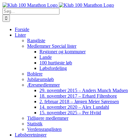
Skip
to
Søg
content
efter:
Forside
Lister
Rangliste
Medlemmer Special lister
Regioner og kommuner
Lande
100 hurtigste løb
Løbsfordeling
Boblere
Jubilæumsløb
Æresmedlemmer
29. november 2015 – Anders Munch Madsen
18. november 2017 – Erhard Filtenborg
2. februar 2018 – Jørgen Meier Sørensen
14. november 2020 – Alex Lundahl
15. november 2025 – Per Hviid
Tidligere medlemmer
Statistik
Verdensranglisten
Løbsberetninger