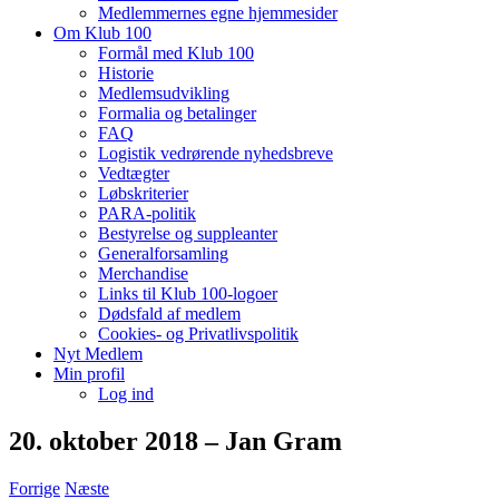
Medlemmernes egne hjemmesider
Om Klub 100
Formål med Klub 100
Historie
Medlemsudvikling
Formalia og betalinger
FAQ
Logistik vedrørende nyhedsbreve
Vedtægter
Løbskriterier
PARA-politik
Bestyrelse og suppleanter
Generalforsamling
Merchandise
Links til Klub 100-logoer
Dødsfald af medlem
Cookies- og Privatlivspolitik
Nyt Medlem
Min profil
Log ind
20. oktober 2018 – Jan Gram
Forrige
Næste