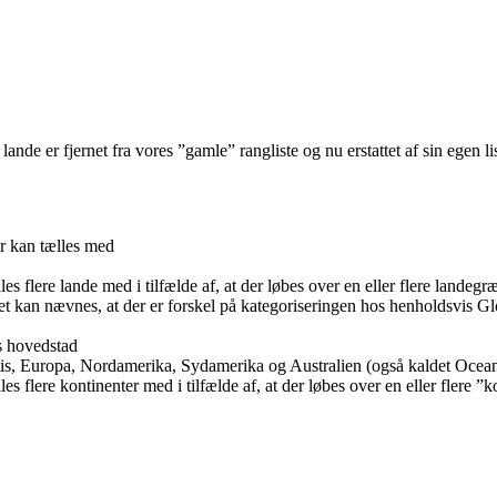
ande er fjernet fra vores ”gamle” rangliste og nu erstattet af sin egen li
er kan tælles med
es flere lande med i tilfælde af, at der løbes over en eller flere landegr
et kan nævnes, at der er forskel på kategoriseringen hos henholdsvis G
s hovedstad
tis, Europa, Nordamerika, Sydamerika og Australien (også kaldet Ocean
es flere kontinenter med i tilfælde af, at der løbes over en eller flere ”