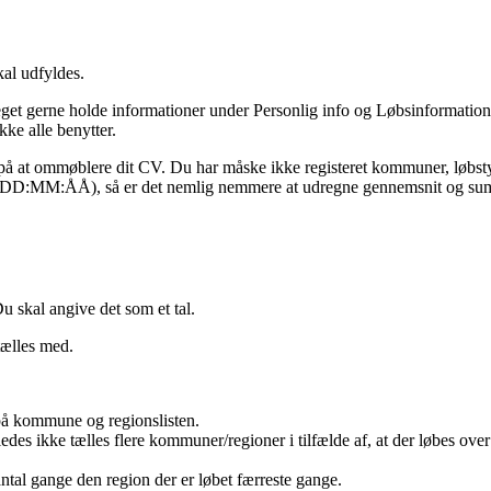
kal udfyldes.
meget gerne holde informationer under Personlig info og Løbsinformati
kke alle benytter.
gi på at ommøblere dit CV. Du har måske ikke registeret kommuner, løbst
ller DD:MM:ÅÅ), så er det nemlig nemmere at udregne gennemsnit og s
 skal angive det som et tal.
tælles med.
å kommune og regionslisten.
des ikke tælles flere kommuner/regioner i tilfælde af, at der løbes over
ntal gange den region der er løbet færreste gange.