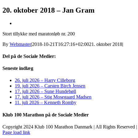
20. oktober 2018 – Jan Gram
Se
større
Stort tillykke med maratonløb nr. 200
billede
By
Webmaster
|
2018-10-21T16:27:16+02:00
21. oktober 2018
|
Del på de Sociale Medier:
Facebook
X
LinkedIn
Pinterest
E-
Seneste indlæg
mail
26. juli 2026 – Harry Cilleborg
19. juli 2026 – Carsten Birch Jensen
17. juli 2026 – Sune Hundebøll
17. juli 2026 – Stig Mosegaard Madsen
11. juli 2026 – Kenneth Romby
Klub 100 Marathon på de Sociale Medier
Copyright 2024 Klub 100 Marathon Danmark | All Rights Reserved |
Page load link