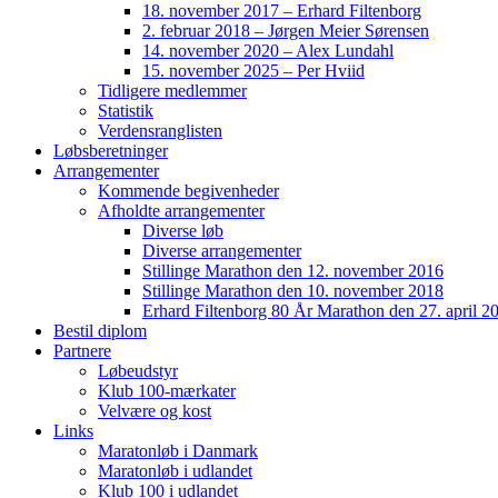
18. november 2017 – Erhard Filtenborg
2. februar 2018 – Jørgen Meier Sørensen
14. november 2020 – Alex Lundahl
15. november 2025 – Per Hviid
Tidligere medlemmer
Statistik
Verdensranglisten
Løbsberetninger
Arrangementer
Kommende begivenheder
Afholdte arrangementer
Diverse løb
Diverse arrangementer
Stillinge Marathon den 12. november 2016
Stillinge Marathon den 10. november 2018
Erhard Filtenborg 80 År Marathon den 27. april 2
Bestil diplom
Partnere
Løbeudstyr
Klub 100-mærkater
Velvære og kost
Links
Maratonløb i Danmark
Maratonløb i udlandet
Klub 100 i udlandet