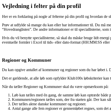
Vejledning i felter på din profil
Her er en forklaring på nogle af felterne på din profil og hvordan de s
Prøv at udfylde så mange du kan eller har informationer til. Du må 
“Hovedranglisten”. De andre informationer er til speciallisterne, som i
Hvis du vil benytte speciallisterne, så skal du måske bruge lidt ener
eventuelle formler i Excel til tids- eller dato-format (HH:MM:SS e
Regioner og Kommuner
Du kan opgive antallet af kommuner og regioner som du har løbet i. Du
Det er gældende, at alle løb som opfylder Klub100s løbskriterier kan 
Når du tæller Regioner og Kommuner skal du være opmærksom på:
Løb kan tælles med én gang, de samme løb kan optræde både p
Kommunen/regionen tælles som, der fra starten går. Der kan såle
Der tælles alene danske kommuner og regioner.
Antal gange alle fem regioner er gennemløbet regnes, som det a