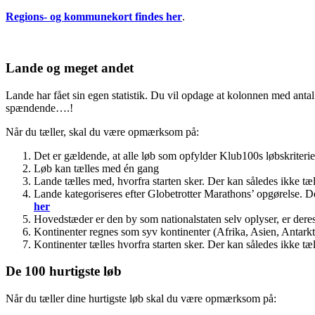
Regions- og kommunekort findes her
.
Lande og meget andet
Lande har fået sin egen statistik. Du vil opdage at kolonnen med antal l
spændende….!
Når du tæller, skal du være opmærksom på:
Det er gældende, at alle løb som opfylder Klub100s løbskriteri
Løb kan tælles med én gang
Lande tælles med, hvorfra starten sker. Der kan således ikke tæll
Lande kategoriseres efter Globetrotter Marathons’ opgørelse. D
her
Hovedstæder er den by som nationalstaten selv oplyser, er dere
Kontinenter regnes som syv kontinenter (Afrika, Asien, Antark
Kontinenter tælles hvorfra starten sker. Der kan således ikke tæll
De 100 hurtigste løb
Når du tæller dine hurtigste løb skal du være opmærksom på: