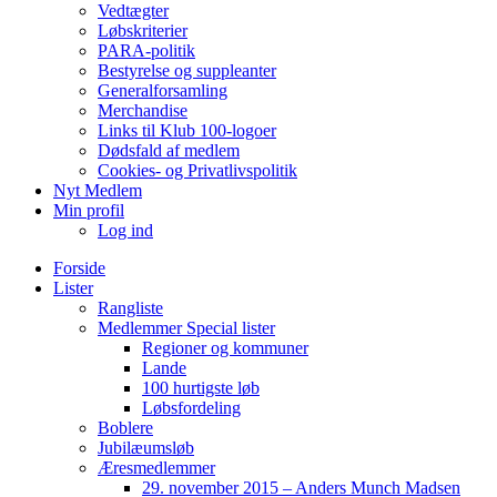
Vedtægter
Løbskriterier
PARA-politik
Bestyrelse og suppleanter
Generalforsamling
Merchandise
Links til Klub 100-logoer
Dødsfald af medlem
Cookies- og Privatlivspolitik
Nyt Medlem
Min profil
Log ind
Forside
Lister
Rangliste
Medlemmer Special lister
Regioner og kommuner
Lande
100 hurtigste løb
Løbsfordeling
Boblere
Jubilæumsløb
Æresmedlemmer
29. november 2015 – Anders Munch Madsen