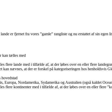
ande er fjernet fra vores ”gamle” rangliste og nu erstattet af sin egen li
er kan tælles med
es flere lande med i tilfælde af, at der løbes over en eller flere landegr
et kan nævnes, at der er forskel på kategoriseringen hos henholdsvis G
s hovedstad
tis, Europa, Nordamerika, Sydamerika og Australien (også kaldet Ocean
es flere kontinenter med i tilfælde af, at der løbes over en eller flere ”