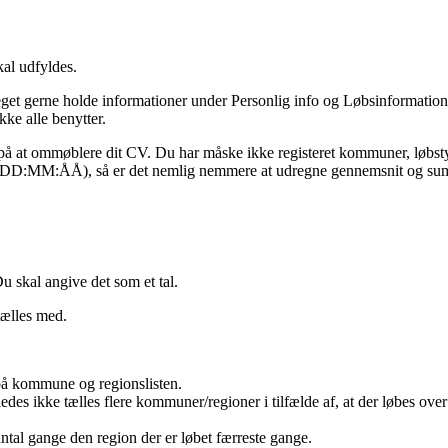
kal udfyldes.
meget gerne holde informationer under Personlig info og Løbsinformati
kke alle benytter.
gi på at ommøblere dit CV. Du har måske ikke registeret kommuner, løbst
ller DD:MM:ÅÅ), så er det nemlig nemmere at udregne gennemsnit og s
 skal angive det som et tal.
tælles med.
å kommune og regionslisten.
des ikke tælles flere kommuner/regioner i tilfælde af, at der løbes over
ntal gange den region der er løbet færreste gange.