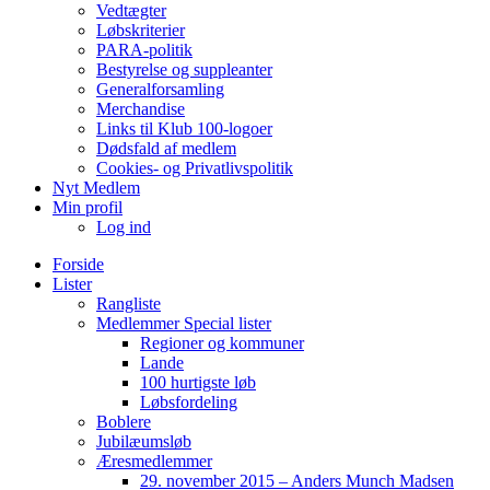
Vedtægter
Løbskriterier
PARA-politik
Bestyrelse og suppleanter
Generalforsamling
Merchandise
Links til Klub 100-logoer
Dødsfald af medlem
Cookies- og Privatlivspolitik
Nyt Medlem
Min profil
Log ind
Forside
Lister
Rangliste
Medlemmer Special lister
Regioner og kommuner
Lande
100 hurtigste løb
Løbsfordeling
Boblere
Jubilæumsløb
Æresmedlemmer
29. november 2015 – Anders Munch Madsen