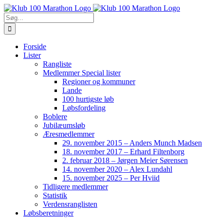
Skip
to
Søg
content
efter:
Forside
Lister
Rangliste
Medlemmer Special lister
Regioner og kommuner
Lande
100 hurtigste løb
Løbsfordeling
Boblere
Jubilæumsløb
Æresmedlemmer
29. november 2015 – Anders Munch Madsen
18. november 2017 – Erhard Filtenborg
2. februar 2018 – Jørgen Meier Sørensen
14. november 2020 – Alex Lundahl
15. november 2025 – Per Hviid
Tidligere medlemmer
Statistik
Verdensranglisten
Løbsberetninger