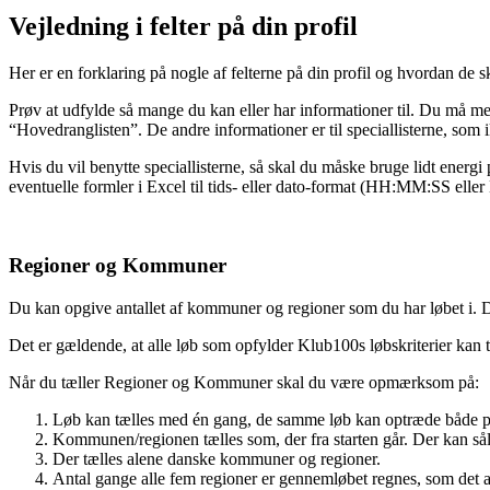
Vejledning i felter på din profil
Her er en forklaring på nogle af felterne på din profil og hvordan de s
Prøv at udfylde så mange du kan eller har informationer til. Du må 
“Hovedranglisten”. De andre informationer er til speciallisterne, som i
Hvis du vil benytte speciallisterne, så skal du måske bruge lidt ener
eventuelle formler i Excel til tids- eller dato-format (HH:MM:SS e
Regioner og Kommuner
Du kan opgive antallet af kommuner og regioner som du har løbet i. Du
Det er gældende, at alle løb som opfylder Klub100s løbskriterier kan 
Når du tæller Regioner og Kommuner skal du være opmærksom på:
Løb kan tælles med én gang, de samme løb kan optræde både p
Kommunen/regionen tælles som, der fra starten går. Der kan såle
Der tælles alene danske kommuner og regioner.
Antal gange alle fem regioner er gennemløbet regnes, som det a