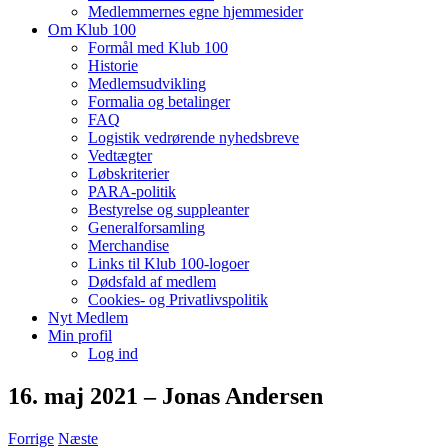
Medlemmernes egne hjemmesider
Om Klub 100
Formål med Klub 100
Historie
Medlemsudvikling
Formalia og betalinger
FAQ
Logistik vedrørende nyhedsbreve
Vedtægter
Løbskriterier
PARA-politik
Bestyrelse og suppleanter
Generalforsamling
Merchandise
Links til Klub 100-logoer
Dødsfald af medlem
Cookies- og Privatlivspolitik
Nyt Medlem
Min profil
Log ind
16. maj 2021 – Jonas Andersen
Forrige
Næste