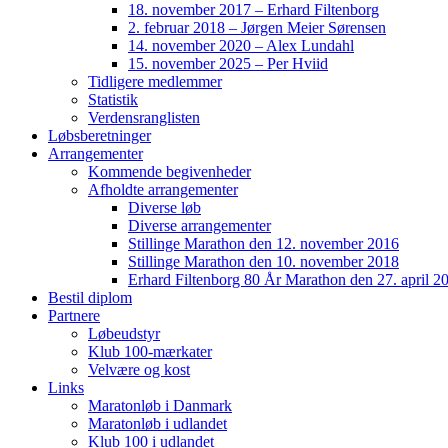
18. november 2017 – Erhard Filtenborg
2. februar 2018 – Jørgen Meier Sørensen
14. november 2020 – Alex Lundahl
15. november 2025 – Per Hviid
Tidligere medlemmer
Statistik
Verdensranglisten
Løbsberetninger
Arrangementer
Kommende begivenheder
Afholdte arrangementer
Diverse løb
Diverse arrangementer
Stillinge Marathon den 12. november 2016
Stillinge Marathon den 10. november 2018
Erhard Filtenborg 80 År Marathon den 27. april 2
Bestil diplom
Partnere
Løbeudstyr
Klub 100-mærkater
Velvære og kost
Links
Maratonløb i Danmark
Maratonløb i udlandet
Klub 100 i udlandet