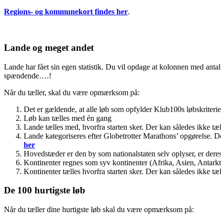
Regions- og kommunekort findes her
.
Lande og meget andet
Lande har fået sin egen statistik. Du vil opdage at kolonnen med antal l
spændende….!
Når du tæller, skal du være opmærksom på:
Det er gældende, at alle løb som opfylder Klub100s løbskriteri
Løb kan tælles med én gang
Lande tælles med, hvorfra starten sker. Der kan således ikke tæll
Lande kategoriseres efter Globetrotter Marathons’ opgørelse. D
her
Hovedstæder er den by som nationalstaten selv oplyser, er dere
Kontinenter regnes som syv kontinenter (Afrika, Asien, Antark
Kontinenter tælles hvorfra starten sker. Der kan således ikke tæll
De 100 hurtigste løb
Når du tæller dine hurtigste løb skal du være opmærksom på: