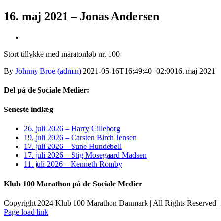
16. maj 2021 – Jonas Andersen
Se
større
Stort tillykke med maratonløb nr. 100
billede
By
Johnny Broe (admin)
|
2021-05-16T16:49:40+02:00
16. maj 2021
|
Del på de Sociale Medier:
Facebook
X
LinkedIn
Pinterest
E-
Seneste indlæg
mail
26. juli 2026 – Harry Cilleborg
19. juli 2026 – Carsten Birch Jensen
17. juli 2026 – Sune Hundebøll
17. juli 2026 – Stig Mosegaard Madsen
11. juli 2026 – Kenneth Romby
Klub 100 Marathon på de Sociale Medier
Copyright 2024 Klub 100 Marathon Danmark | All Rights Reserved |
Page load link