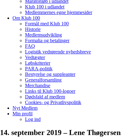
Maratonløb i udlandet
Klub 100 i udlandet
Medlemmernes egne hjemmesider
Om Klub 100
Formål med Klub 100
Historie
Medlemsudvikling
Formalia og betalinger
FAQ
Logistik vedrørende nyhedsbreve
Vedtægter
Løbskriterier
PARA-politik
Bestyrelse og suppleanter
Generalforsamling
Merchandise
Links til Klub 100-logoer
Dødsfald af medlem
Cookies- og Privatlivspolitik
Nyt Medlem
Min profil
Log ind
14. september 2019 – Lene Thøgersen