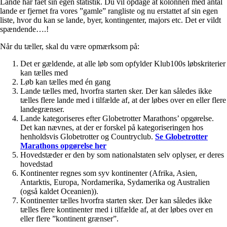
Lande har fået sin egen statistik. Du vil opdage at kolonnen med antal
lande er fjernet fra vores ”gamle” rangliste og nu erstattet af sin egen
liste, hvor du kan se lande, byer, kontingenter, majors etc. Det er vildt
spændende….!
Når du tæller, skal du være opmærksom på:
Det er gældende, at alle løb som opfylder Klub100s løbskriterier
kan tælles med
Løb kan tælles med én gang
Lande tælles med, hvorfra starten sker. Der kan således ikke
tælles flere lande med i tilfælde af, at der løbes over en eller flere
landegrænser.
Lande kategoriseres efter Globetrotter Marathons’ opgørelse.
Det kan nævnes, at der er forskel på kategoriseringen hos
henholdsvis Globetrotter og Countryclub.
Se Globetrotter
Marathons opgørelse her
Hovedstæder er den by som nationalstaten selv oplyser, er deres
hovedstad
Kontinenter regnes som syv kontinenter (Afrika, Asien,
Antarktis, Europa, Nordamerika, Sydamerika og Australien
(også kaldet Oceanien)).
Kontinenter tælles hvorfra starten sker. Der kan således ikke
tælles flere kontinenter med i tilfælde af, at der løbes over en
eller flere ”kontinent grænser”.