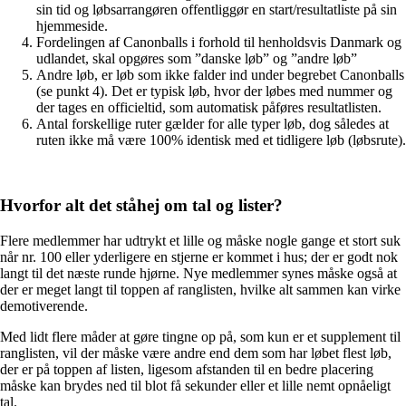
sin tid og løbsarrangøren offentliggør en start/resultatliste på sin
hjemmeside.
Fordelingen af Canonballs i forhold til henholdsvis Danmark og
udlandet, skal opgøres som ”danske løb” og ”andre løb”
Andre løb, er løb som ikke falder ind under begrebet Canonballs
(se punkt 4). Det er typisk løb, hvor der løbes med nummer og
der tages en officieltid, som automatisk påføres resultatlisten.
Antal forskellige ruter gælder for alle typer løb, dog således at
ruten ikke må være 100% identisk med et tidligere løb (løbsrute).
Hvorfor alt det ståhej om tal og lister?
Flere medlemmer har udtrykt et lille og måske nogle gange et stort suk
når nr. 100 eller yderligere en stjerne er kommet i hus; der er godt nok
langt til det næste runde hjørne. Nye medlemmer synes måske også at
der er meget langt til toppen af ranglisten, hvilke alt sammen kan virke
demotiverende.
Med lidt flere måder at gøre tingne op på, som kun er et supplement til
ranglisten, vil der måske være andre end dem som har løbet flest løb,
der er på toppen af listen, ligesom afstanden til en bedre placering
måske kan brydes ned til blot få sekunder eller et lille nemt opnåeligt
tal.