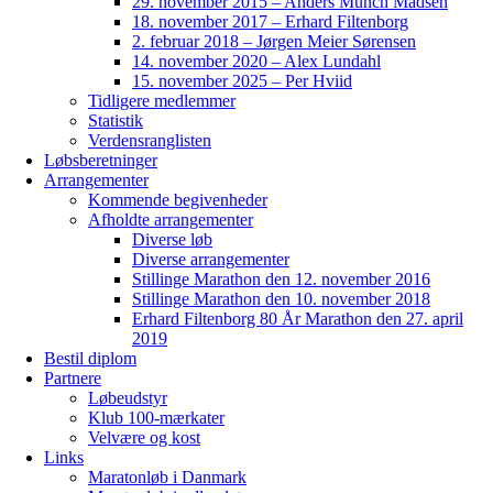
29. november 2015 – Anders Munch Madsen
18. november 2017 – Erhard Filtenborg
2. februar 2018 – Jørgen Meier Sørensen
14. november 2020 – Alex Lundahl
15. november 2025 – Per Hviid
Tidligere medlemmer
Statistik
Verdensranglisten
Løbsberetninger
Arrangementer
Kommende begivenheder
Afholdte arrangementer
Diverse løb
Diverse arrangementer
Stillinge Marathon den 12. november 2016
Stillinge Marathon den 10. november 2018
Erhard Filtenborg 80 År Marathon den 27. april
2019
Bestil diplom
Partnere
Løbeudstyr
Klub 100-mærkater
Velvære og kost
Links
Maratonløb i Danmark