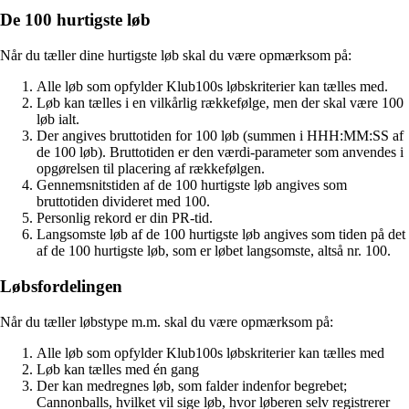
De 100 hurtigste løb
Når du tæller dine hurtigste løb skal du være opmærksom på:
Alle løb som opfylder Klub100s løbskriterier kan tælles med.
Løb kan tælles i en vilkårlig rækkefølge, men der skal være 100
løb ialt.
Der angives bruttotiden for 100 løb (summen i HHH:MM:SS af
de 100 løb). Bruttotiden er den værdi-parameter som anvendes i
opgørelsen til placering af rækkefølgen.
Gennemsnitstiden af de 100 hurtigste løb angives som
bruttotiden divideret med 100.
Personlig rekord er din PR-tid.
Langsomste løb af de 100 hurtigste løb angives som tiden på det
af de 100 hurtigste løb, som er løbet langsomste, altså nr. 100.
Løbsfordelingen
Når du tæller løbstype m.m. skal du være opmærksom på:
Alle løb som opfylder Klub100s løbskriterier kan tælles med
Løb kan tælles med én gang
Der kan medregnes løb, som falder indenfor begrebet;
Cannonballs, hvilket vil sige løb, hvor løberen selv registrerer