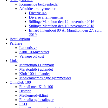
Kommende begivenheder
Afholdte arrangementer
Diverse løb
Diverse arrangementer
Stillinge Marathon den 12. november 2016
Stillinge Marathon den 10. november 2018
Erhard Filtenborg 80 År Marathon den 27. april
2019
Bestil diplom
Partnere
Løbeudstyr
Klub 100-mærkater
Velvære og kost
Links
Maratonløb i Danmark
Maratonløb i udlandet
Klub 100 i udlandet
Medlemmernes egne hjemmesider
Om Klub 100
Formål med Klub 100
Historie
Medlemsudvikling
Formalia og betalinger
FAQ