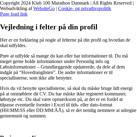
Copyright 2024 Klub 100 Marathon Danmark | All Rights Reserved |
Webudvikling af
WebsiteGo
|
Cookie- og privatlivspolitik
Page load link
Vejledning i felter på din profil
Her er en forklaring på nogle af felterne på din profil og hvordan de
skal udfyldes.
Prøv at udfylde så mange du kan eller har informationer til. Du må
meget gerne holde informationer under Personlig info og
Løbsinformationer – Grundlæggende opdaterede, da dele af dem
indgår på “Hovedranglisten”. De andre informationer er til
speciallisterne, som ikke alle benytter.
Hvis du vil benytte speciallisterne, så skal du måske bruge lidt energi
på at ommøblere dit CV. Du har måske ikke registeret kommuner,
løbstype etc. Du skal være opmærksom på, at det er en fordel at
tilpasse eventuelle formler i Excel til tids- eller dato-format
(HH:MM:SS eller DD:MM:ÅÅ), så er det nemlig nemmere at udregne
gennemsnit og summen.