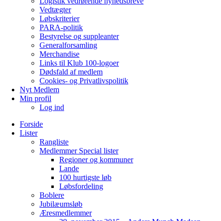
Logistik vedrørende nyhedsbreve
Vedtægter
Løbskriterier
PARA-politik
Bestyrelse og suppleanter
Generalforsamling
Merchandise
Links til Klub 100-logoer
Dødsfald af medlem
Cookies- og Privatlivspolitik
Nyt Medlem
Min profil
Log ind
Forside
Lister
Rangliste
Medlemmer Special lister
Regioner og kommuner
Lande
100 hurtigste løb
Løbsfordeling
Boblere
Jubilæumsløb
Æresmedlemmer