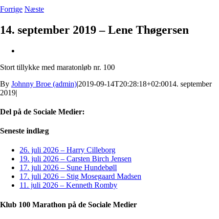
Forrige
Næste
14. september 2019 – Lene Thøgersen
Se
større
Stort tillykke med maratonløb nr. 100
billede
By
Johnny Broe (admin)
|
2019-09-14T20:28:18+02:00
14. september
2019
|
Del på de Sociale Medier:
Facebook
X
LinkedIn
Pinterest
E-
Seneste indlæg
mail
26. juli 2026 – Harry Cilleborg
19. juli 2026 – Carsten Birch Jensen
17. juli 2026 – Sune Hundebøll
17. juli 2026 – Stig Mosegaard Madsen
11. juli 2026 – Kenneth Romby
Klub 100 Marathon på de Sociale Medier