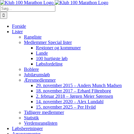
Skip
to
Søg
content
efter:
Forside
Lister
Rangliste
Medlemmer Special lister
Regioner og kommuner
Lande
100 hurtigste løb
Løbsfordeling
Boblere
Jubilæumsløb
Æresmedlemmer
29. november 2015 – Anders Munch Madsen
18. november 2017 – Erhard Filtenborg
2. februar 2018 – Jørgen Meier Sørensen
14. november 2020 – Alex Lundahl
15. november 2025 – Per Hviid
Tidligere medlemmer
Statistik
Verdensranglisten
Løbsberetninger
Arrangementer