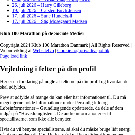
26. juli 2026 – Harry Cilleborg
19. juli 2026 – Carsten Birch Jensen
17. juli 2026 – Sune Hundebøll
17. juli 2026 – Stig Mosegaard Madsen
Klub 100 Marathon på de Sociale Medier
Copyright 2024 Klub 100 Marathon Danmark | All Rights Reserved |
Webudvikling af
WebsiteGo
|
Cookie- og privatlivspolitik
Page load link
Vejledning i felter på din profil
Her er en forklaring på nogle af felterne på din profil og hvordan de
skal udfyldes.
Prøv at udfylde så mange du kan eller har informationer til. Du må
meget gerne holde informationer under Personlig info og
Løbsinformationer – Grundlæggende opdaterede, da dele af dem
indgår på “Hovedranglisten”. De andre informationer er til
speciallisterne, som ikke alle benytter.
Hvis du vil benytte speciallisterne, så skal du måske bruge lidt energi
på at ommøblere dit CV. Du har måske ikke registeret kommuner,