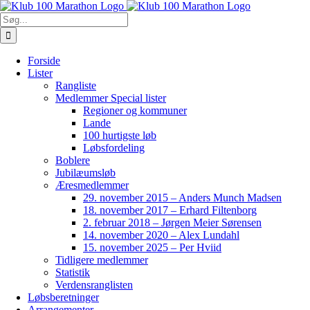
Skip
to
Søg
content
efter:
Forside
Lister
Rangliste
Medlemmer Special lister
Regioner og kommuner
Lande
100 hurtigste løb
Løbsfordeling
Boblere
Jubilæumsløb
Æresmedlemmer
29. november 2015 – Anders Munch Madsen
18. november 2017 – Erhard Filtenborg
2. februar 2018 – Jørgen Meier Sørensen
14. november 2020 – Alex Lundahl
15. november 2025 – Per Hviid
Tidligere medlemmer
Statistik
Verdensranglisten
Løbsberetninger
Arrangementer