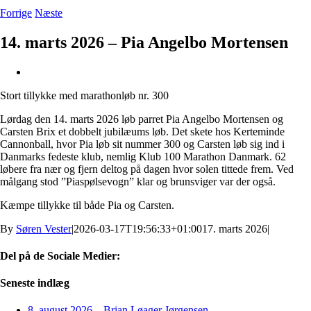
Forrige
Næste
14. marts 2026 – Pia Angelbo Mortensen
Se
større
Stort tillykke med marathonløb nr. 300
billede
Lørdag den 14. marts 2026 løb parret Pia Angelbo Mortensen og
Carsten Brix et dobbelt jubilæums løb. Det skete hos Kerteminde
Cannonball, hvor Pia løb sit nummer 300 og Carsten løb sig ind i
Danmarks fedeste klub, nemlig Klub 100 Marathon Danmark. 62
løbere fra nær og fjern deltog på dagen hvor solen tittede frem. Ved
målgang stod ”Piaspølsevogn” klar og brunsviger var der også.
Kæmpe tillykke til både Pia og Carsten.
By
Søren Vester
|
2026-03-17T19:56:33+01:00
17. marts 2026
|
Del på de Sociale Medier:
Facebook
X
LinkedIn
Pinterest
E-
Seneste indlæg
mail
8. august 2026 – Brian Løager Jørgensen