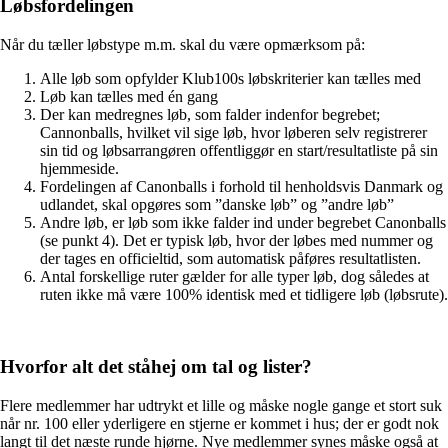
Løbsfordelingen
Når du tæller løbstype m.m. skal du være opmærksom på:
Alle løb som opfylder Klub100s løbskriterier kan tælles med
Løb kan tælles med én gang
Der kan medregnes løb, som falder indenfor begrebet;
Cannonballs, hvilket vil sige løb, hvor løberen selv registrerer
sin tid og løbsarrangøren offentliggør en start/resultatliste på sin
hjemmeside.
Fordelingen af Canonballs i forhold til henholdsvis Danmark og
udlandet, skal opgøres som ”danske løb” og ”andre løb”
Andre løb, er løb som ikke falder ind under begrebet Canonballs
(se punkt 4). Det er typisk løb, hvor der løbes med nummer og
der tages en officieltid, som automatisk påføres resultatlisten.
Antal forskellige ruter gælder for alle typer løb, dog således at
ruten ikke må være 100% identisk med et tidligere løb (løbsrute).
Hvorfor alt det ståhej om tal og lister?
Flere medlemmer har udtrykt et lille og måske nogle gange et stort suk
når nr. 100 eller yderligere en stjerne er kommet i hus; der er godt nok
langt til det næste runde hjørne. Nye medlemmer synes måske også at