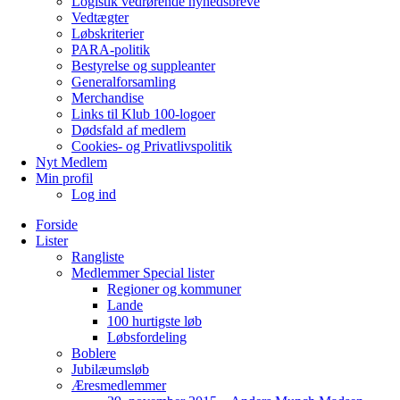
Logistik vedrørende nyhedsbreve
Vedtægter
Løbskriterier
PARA-politik
Bestyrelse og suppleanter
Generalforsamling
Merchandise
Links til Klub 100-logoer
Dødsfald af medlem
Cookies- og Privatlivspolitik
Nyt Medlem
Min profil
Log ind
Forside
Lister
Rangliste
Medlemmer Special lister
Regioner og kommuner
Lande
100 hurtigste løb
Løbsfordeling
Boblere
Jubilæumsløb
Æresmedlemmer