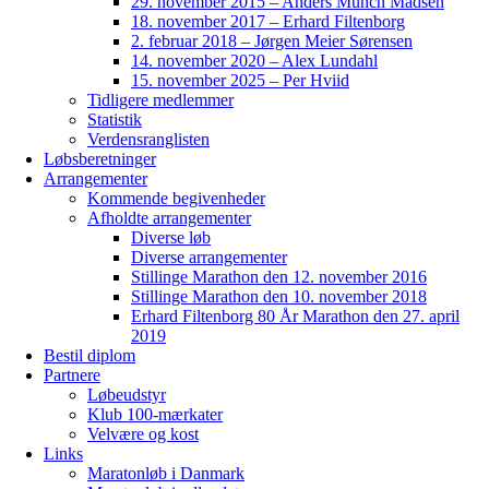
29. november 2015 – Anders Munch Madsen
18. november 2017 – Erhard Filtenborg
2. februar 2018 – Jørgen Meier Sørensen
14. november 2020 – Alex Lundahl
15. november 2025 – Per Hviid
Tidligere medlemmer
Statistik
Verdensranglisten
Løbsberetninger
Arrangementer
Kommende begivenheder
Afholdte arrangementer
Diverse løb
Diverse arrangementer
Stillinge Marathon den 12. november 2016
Stillinge Marathon den 10. november 2018
Erhard Filtenborg 80 År Marathon den 27. april
2019
Bestil diplom
Partnere
Løbeudstyr
Klub 100-mærkater
Velvære og kost
Links
Maratonløb i Danmark