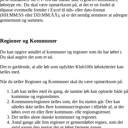
løbstype etc. Du skal være opmærksom på, at det er en fordel at
tilpasse eventuelle formler i Excel til tids- eller dato-format
(HH:MM:SS eller DD:MM:ÅÅ), så er det nemlig nemmere at udregne
gennemsnit og summen.
Regioner og Kommuner
Du kan opgive antallet af kommuner og regioner som du har løbet i.
Du skal angive det som et tal.
Det er gældende, at alle løb som opfylder Klub100s løbskriterier kan
tælles med.
Når du tæller Regioner og Kommuner skal du være opmærksom på:
Løb kan tælles med én gang, de samme løb kan optræde både på
kommune og regionslisten.
Kommunen/regionen tælles som, der fra starten går. Der kan
således ikke tælles flere kommuner/regioner i tilfælde af, at der
løbes over en eller flere kommune- elle regionsgrænser.
Der tælles alene danske kommuner og regioner.
Antal gange alle fem regioner er gennemløbet regnes, som det
antal gange den region der er løbet færreste gange.