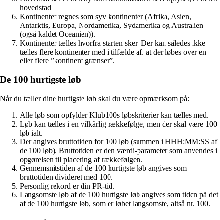
hovedstad
Kontinenter regnes som syv kontinenter (Afrika, Asien,
Antarktis, Europa, Nordamerika, Sydamerika og Australien
(også kaldet Oceanien)).
Kontinenter tælles hvorfra starten sker. Der kan således ikke
tælles flere kontinenter med i tilfælde af, at der løbes over en
eller flere ”kontinent grænser”.
De 100 hurtigste løb
Når du tæller dine hurtigste løb skal du være opmærksom på:
Alle løb som opfylder Klub100s løbskriterier kan tælles med.
Løb kan tælles i en vilkårlig rækkefølge, men der skal være 100
løb ialt.
Der angives bruttotiden for 100 løb (summen i HHH:MM:SS af
de 100 løb). Bruttotiden er den værdi-parameter som anvendes i
opgørelsen til placering af rækkefølgen.
Gennemsnitstiden af de 100 hurtigste løb angives som
bruttotiden divideret med 100.
Personlig rekord er din PR-tid.
Langsomste løb af de 100 hurtigste løb angives som tiden på det
af de 100 hurtigste løb, som er løbet langsomste, altså nr. 100.