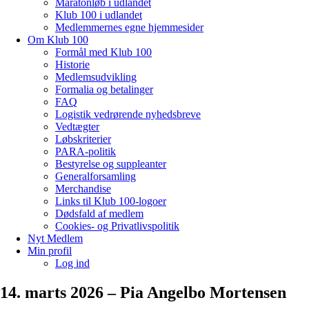
Maratonløb i udlandet
Klub 100 i udlandet
Medlemmernes egne hjemmesider
Om Klub 100
Formål med Klub 100
Historie
Medlemsudvikling
Formalia og betalinger
FAQ
Logistik vedrørende nyhedsbreve
Vedtægter
Løbskriterier
PARA-politik
Bestyrelse og suppleanter
Generalforsamling
Merchandise
Links til Klub 100-logoer
Dødsfald af medlem
Cookies- og Privatlivspolitik
Nyt Medlem
Min profil
Log ind
14. marts 2026 – Pia Angelbo Mortensen