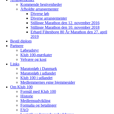
Kommende begivenheder
Afholdte arrangementer
Diverse løb
Diverse arrangementer
Stillinge Marathon den 12. november 2016
Stillinge Marathon den 10. november 2018
Erhard Filtenborg 80 År Marathon den 27. april
2019
Bestil diplom
Partnere
Løbeudstyr
Klub 100-mærkater
Velvære og kost
Links
Maratonløb i Danmark
Maratonløb i udlandet
Klub 100 i udlandet
Medlemmernes egne hjemmesider
Om Klub 100
Formål med Klub 100
Historie
Medlemsudvikling
Formalia og betalinger
FAQ