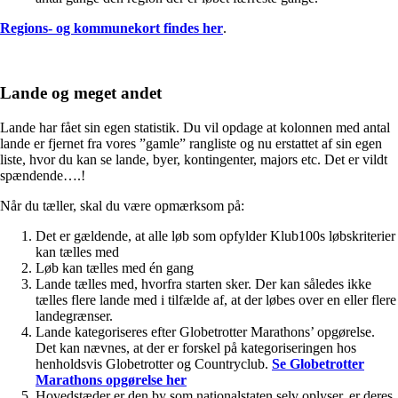
Regions- og kommunekort findes her
.
Lande og meget andet
Lande har fået sin egen statistik. Du vil opdage at kolonnen med antal
lande er fjernet fra vores ”gamle” rangliste og nu erstattet af sin egen
liste, hvor du kan se lande, byer, kontingenter, majors etc. Det er vildt
spændende….!
Når du tæller, skal du være opmærksom på:
Det er gældende, at alle løb som opfylder Klub100s løbskriterier
kan tælles med
Løb kan tælles med én gang
Lande tælles med, hvorfra starten sker. Der kan således ikke
tælles flere lande med i tilfælde af, at der løbes over en eller flere
landegrænser.
Lande kategoriseres efter Globetrotter Marathons’ opgørelse.
Det kan nævnes, at der er forskel på kategoriseringen hos
henholdsvis Globetrotter og Countryclub.
Se Globetrotter
Marathons opgørelse her
Hovedstæder er den by som nationalstaten selv oplyser, er deres