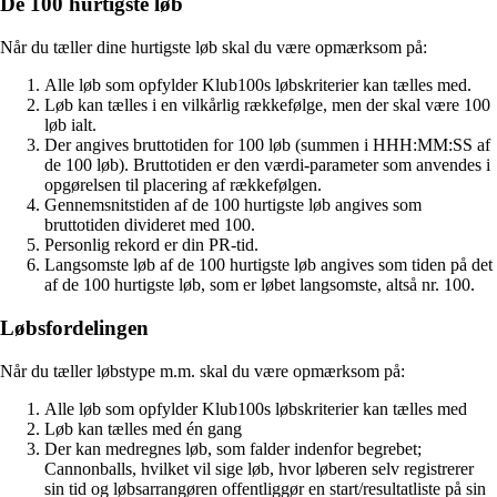
De 100 hurtigste løb
Når du tæller dine hurtigste løb skal du være opmærksom på:
Alle løb som opfylder Klub100s løbskriterier kan tælles med.
Løb kan tælles i en vilkårlig rækkefølge, men der skal være 100
løb ialt.
Der angives bruttotiden for 100 løb (summen i HHH:MM:SS af
de 100 løb). Bruttotiden er den værdi-parameter som anvendes i
opgørelsen til placering af rækkefølgen.
Gennemsnitstiden af de 100 hurtigste løb angives som
bruttotiden divideret med 100.
Personlig rekord er din PR-tid.
Langsomste løb af de 100 hurtigste løb angives som tiden på det
af de 100 hurtigste løb, som er løbet langsomste, altså nr. 100.
Løbsfordelingen
Når du tæller løbstype m.m. skal du være opmærksom på:
Alle løb som opfylder Klub100s løbskriterier kan tælles med
Løb kan tælles med én gang
Der kan medregnes løb, som falder indenfor begrebet;
Cannonballs, hvilket vil sige løb, hvor løberen selv registrerer
sin tid og løbsarrangøren offentliggør en start/resultatliste på sin