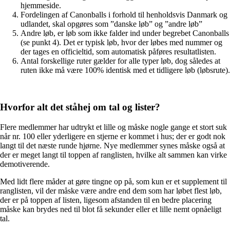
hjemmeside.
Fordelingen af Canonballs i forhold til henholdsvis Danmark og
udlandet, skal opgøres som ”danske løb” og ”andre løb”
Andre løb, er løb som ikke falder ind under begrebet Canonballs
(se punkt 4). Det er typisk løb, hvor der løbes med nummer og
der tages en officieltid, som automatisk påføres resultatlisten.
Antal forskellige ruter gælder for alle typer løb, dog således at
ruten ikke må være 100% identisk med et tidligere løb (løbsrute).
Hvorfor alt det ståhej om tal og lister?
Flere medlemmer har udtrykt et lille og måske nogle gange et stort suk
når nr. 100 eller yderligere en stjerne er kommet i hus; der er godt nok
langt til det næste runde hjørne. Nye medlemmer synes måske også at
der er meget langt til toppen af ranglisten, hvilke alt sammen kan virke
demotiverende.
Med lidt flere måder at gøre tingne op på, som kun er et supplement til
ranglisten, vil der måske være andre end dem som har løbet flest løb,
der er på toppen af listen, ligesom afstanden til en bedre placering
måske kan brydes ned til blot få sekunder eller et lille nemt opnåeligt
tal.