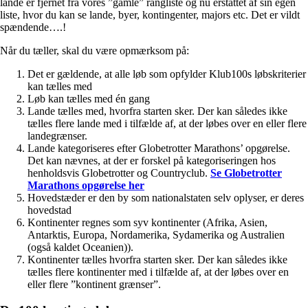
lande er fjernet fra vores ”gamle” rangliste og nu erstattet af sin egen
liste, hvor du kan se lande, byer, kontingenter, majors etc. Det er vildt
spændende….!
Når du tæller, skal du være opmærksom på:
Det er gældende, at alle løb som opfylder Klub100s løbskriterier
kan tælles med
Løb kan tælles med én gang
Lande tælles med, hvorfra starten sker. Der kan således ikke
tælles flere lande med i tilfælde af, at der løbes over en eller flere
landegrænser.
Lande kategoriseres efter Globetrotter Marathons’ opgørelse.
Det kan nævnes, at der er forskel på kategoriseringen hos
henholdsvis Globetrotter og Countryclub.
Se Globetrotter
Marathons opgørelse her
Hovedstæder er den by som nationalstaten selv oplyser, er deres
hovedstad
Kontinenter regnes som syv kontinenter (Afrika, Asien,
Antarktis, Europa, Nordamerika, Sydamerika og Australien
(også kaldet Oceanien)).
Kontinenter tælles hvorfra starten sker. Der kan således ikke
tælles flere kontinenter med i tilfælde af, at der løbes over en
eller flere ”kontinent grænser”.