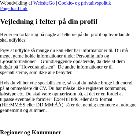
Webudvikling af
WebsiteGo
|
Cookie- og privatlivspolitik
Page load link
Vejledning i felter på din profil
Her er en forklaring på nogle af felterne på din profil og hvordan de
skal udfyldes.
Prøv at udfylde så mange du kan eller har informationer til. Du må
meget gerne holde informationer under Personlig info og
Løbsinformationer – Grundlæggende opdaterede, da dele af dem
indgår på “Hovedranglisten”. De andre informationer er til
speciallisterne, som ikke alle benytter.
Hvis du vil benytte speciallisterne, så skal du måske bruge lidt energi
på at ommøblere dit CV. Du har måske ikke registeret kommuner,
løbstype etc. Du skal være opmærksom på, at det er en fordel at
tilpasse eventuelle formler i Excel til tids- eller dato-format
(HH:MM:SS eller DD:MM:ÅÅ), så er det nemlig nemmere at udregne
gennemsnit og summen.
Regioner og Kommuner