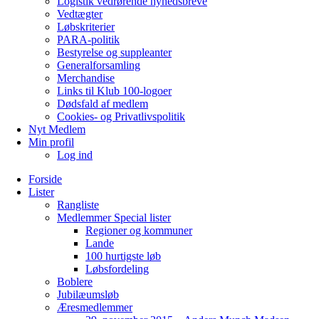
Logistik vedrørende nyhedsbreve
Vedtægter
Løbskriterier
PARA-politik
Bestyrelse og suppleanter
Generalforsamling
Merchandise
Links til Klub 100-logoer
Dødsfald af medlem
Cookies- og Privatlivspolitik
Nyt Medlem
Min profil
Log ind
Forside
Lister
Rangliste
Medlemmer Special lister
Regioner og kommuner
Lande
100 hurtigste løb
Løbsfordeling
Boblere
Jubilæumsløb
Æresmedlemmer