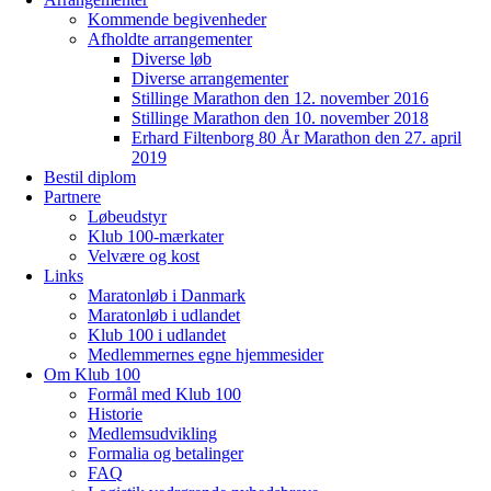
Kommende begivenheder
Afholdte arrangementer
Diverse løb
Diverse arrangementer
Stillinge Marathon den 12. november 2016
Stillinge Marathon den 10. november 2018
Erhard Filtenborg 80 År Marathon den 27. april
2019
Bestil diplom
Partnere
Løbeudstyr
Klub 100-mærkater
Velvære og kost
Links
Maratonløb i Danmark
Maratonløb i udlandet
Klub 100 i udlandet
Medlemmernes egne hjemmesider
Om Klub 100
Formål med Klub 100
Historie
Medlemsudvikling
Formalia og betalinger
FAQ