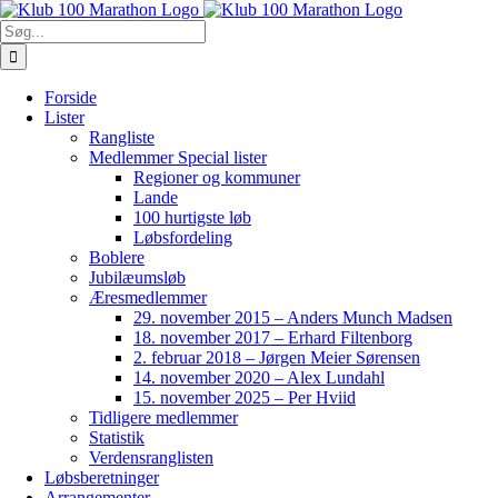
Skip
to
Søg
content
efter:
Forside
Lister
Rangliste
Medlemmer Special lister
Regioner og kommuner
Lande
100 hurtigste løb
Løbsfordeling
Boblere
Jubilæumsløb
Æresmedlemmer
29. november 2015 – Anders Munch Madsen
18. november 2017 – Erhard Filtenborg
2. februar 2018 – Jørgen Meier Sørensen
14. november 2020 – Alex Lundahl
15. november 2025 – Per Hviid
Tidligere medlemmer
Statistik
Verdensranglisten
Løbsberetninger
Arrangementer