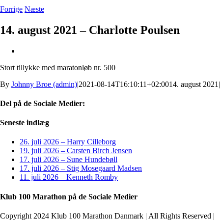
Forrige
Næste
14. august 2021 – Charlotte Poulsen
Se
større
Stort tillykke med maratonløb nr. 500
billede
By
Johnny Broe (admin)
|
2021-08-14T16:10:11+02:00
14. august 2021
|
Del på de Sociale Medier:
Facebook
X
LinkedIn
Pinterest
E-
Seneste indlæg
mail
26. juli 2026 – Harry Cilleborg
19. juli 2026 – Carsten Birch Jensen
17. juli 2026 – Sune Hundebøll
17. juli 2026 – Stig Mosegaard Madsen
11. juli 2026 – Kenneth Romby
Klub 100 Marathon på de Sociale Medier
Copyright 2024 Klub 100 Marathon Danmark | All Rights Reserved |