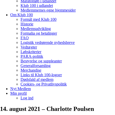
Maratonløb i udlandet
Klub 100 i udlandet
Medlemmernes egne hjemmesider
Om Klub 100
Formål med Klub 100
Historie
Medlemsudvikling
Formalia og betalinger
FAQ
Logistik vedrørende nyhedsbreve
Vedtægter
Løbskriterier
PARA-politik
Bestyrelse og suppleanter
Generalforsamling
Merchandise
Links til Klub 100-logoer
Dødsfald af medlem
Cookies- og Privatlivspolitik
Nyt Medlem
Min profil
Log ind
14. august 2021 – Charlotte Poulsen