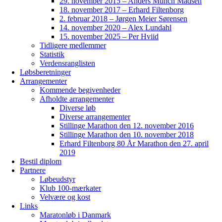
29. november 2015 – Anders Munch Madsen
18. november 2017 – Erhard Filtenborg
2. februar 2018 – Jørgen Meier Sørensen
14. november 2020 – Alex Lundahl
15. november 2025 – Per Hviid
Tidligere medlemmer
Statistik
Verdensranglisten
Løbsberetninger
Arrangementer
Kommende begivenheder
Afholdte arrangementer
Diverse løb
Diverse arrangementer
Stillinge Marathon den 12. november 2016
Stillinge Marathon den 10. november 2018
Erhard Filtenborg 80 År Marathon den 27. april
2019
Bestil diplom
Partnere
Løbeudstyr
Klub 100-mærkater
Velvære og kost
Links
Maratonløb i Danmark