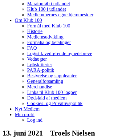
Maratonløb i udlandet
Klub 100 i udlandet
Medlemmernes egne hjemmesider
Om Klub 100
Formål med Klub 100
Historie
Medlemsudvikling
Formalia og betalinger
FAQ
Logistik vedrørende nyhedsbreve
Vedtægter
Løbskriterier
PARA-politik
Bestyrelse og suppleanter
Generalforsamling
Merchandise
Links til Klub 100-logoer
Dødsfald af medlem
Cookies- og Privatlivspolitik
Nyt Medlem
Min profil
Log ind
13. juni 2021 – Troels Nielsen