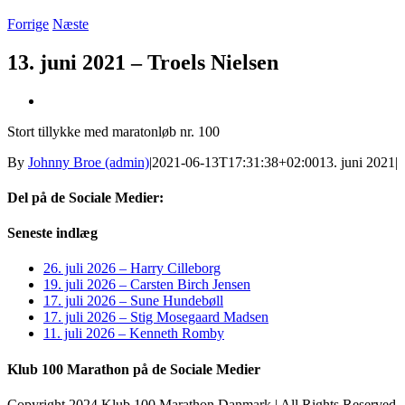
Forrige
Næste
13. juni 2021 – Troels Nielsen
Se
større
Stort tillykke med maratonløb nr. 100
billede
By
Johnny Broe (admin)
|
2021-06-13T17:31:38+02:00
13. juni 2021
|
Del på de Sociale Medier:
Facebook
X
LinkedIn
Pinterest
E-
Seneste indlæg
mail
26. juli 2026 – Harry Cilleborg
19. juli 2026 – Carsten Birch Jensen
17. juli 2026 – Sune Hundebøll
17. juli 2026 – Stig Mosegaard Madsen
11. juli 2026 – Kenneth Romby
Klub 100 Marathon på de Sociale Medier
Copyright 2024 Klub 100 Marathon Danmark | All Rights Reserved