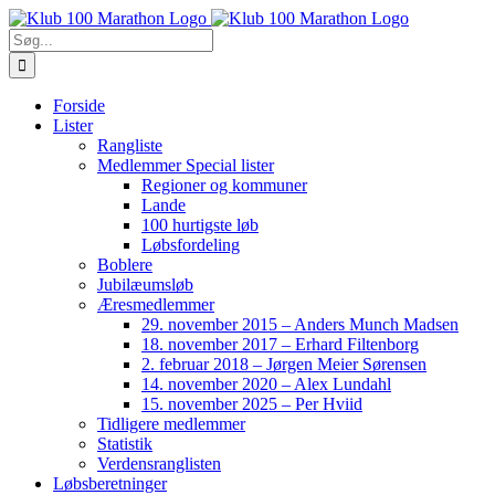
Skip
to
Søg
content
efter:
Forside
Lister
Rangliste
Medlemmer Special lister
Regioner og kommuner
Lande
100 hurtigste løb
Løbsfordeling
Boblere
Jubilæumsløb
Æresmedlemmer
29. november 2015 – Anders Munch Madsen
18. november 2017 – Erhard Filtenborg
2. februar 2018 – Jørgen Meier Sørensen
14. november 2020 – Alex Lundahl
15. november 2025 – Per Hviid
Tidligere medlemmer
Statistik
Verdensranglisten
Løbsberetninger