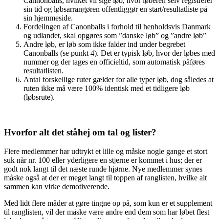
Cannonballs, hvilket vil sige løb, hvor løberen selv registrerer
sin tid og løbsarrangøren offentliggør en start/resultatliste på
sin hjemmeside.
Fordelingen af Canonballs i forhold til henholdsvis Danmark
og udlandet, skal opgøres som ”danske løb” og ”andre løb”
Andre løb, er løb som ikke falder ind under begrebet
Canonballs (se punkt 4). Det er typisk løb, hvor der løbes med
nummer og der tages en officieltid, som automatisk påføres
resultatlisten.
Antal forskellige ruter gælder for alle typer løb, dog således at
ruten ikke må være 100% identisk med et tidligere løb
(løbsrute).
Hvorfor alt det ståhej om tal og lister?
Flere medlemmer har udtrykt et lille og måske nogle gange et stort
suk når nr. 100 eller yderligere en stjerne er kommet i hus; der er
godt nok langt til det næste runde hjørne. Nye medlemmer synes
måske også at der er meget langt til toppen af ranglisten, hvilke alt
sammen kan virke demotiverende.
Med lidt flere måder at gøre tingne op på, som kun er et supplement
til ranglisten, vil der måske være andre end dem som har løbet flest