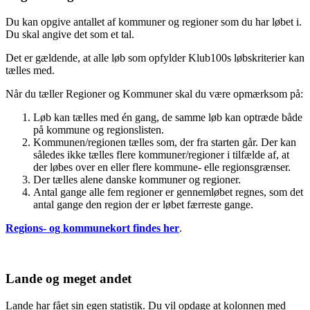
Du kan opgive antallet af kommuner og regioner som du har løbet i.
Du skal angive det som et tal.
Det er gældende, at alle løb som opfylder Klub100s løbskriterier kan
tælles med.
Når du tæller Regioner og Kommuner skal du være opmærksom på:
Løb kan tælles med én gang, de samme løb kan optræde både
på kommune og regionslisten.
Kommunen/regionen tælles som, der fra starten går. Der kan
således ikke tælles flere kommuner/regioner i tilfælde af, at
der løbes over en eller flere kommune- elle regionsgrænser.
Der tælles alene danske kommuner og regioner.
Antal gange alle fem regioner er gennemløbet regnes, som det
antal gange den region der er løbet færreste gange.
Regions- og kommunekort findes her
.
Lande og meget andet
Lande har fået sin egen statistik. Du vil opdage at kolonnen med