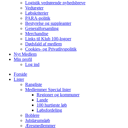
Logistik vedrørende nyhedsbreve
Vedtægter
Løbskriterier
PARA-politik
Bestyrelse og suppleanter
Generalforsamling
Merchandise
Links til Klub 100-logoer
Dødsfald af medlem
Cookies- og Privatlivspolitik
Nyt Medlem
Min profil
Log ind
Forside
Lister
Rangliste
Medlemmer Special lister
Regioner og kommuner
Lande
100 hurtigste løb
Løbsfordeling
Boblere
Jubilæumsløb
Æresmedlemmer