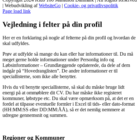
| Webudvikling af
WebsiteGo
|
Cookie- og privatlivspolitik
Page load link
Vejledning i felter på din profil
Her er en forklaring på nogle af felterne på din profil og hvordan de
skal udfyldes.
Prøv at udfylde så mange du kan eller har informationer til. Du må
meget gerne holde informationer under Personlig info og
Løbsinformationer – Grundlæggende opdaterede, da dele af dem
indgår på “Hovedranglisten”. De andre informationer er til
speciallisterne, som ikke alle benytter.
Hvis du vil benytte speciallisterne, så skal du måske bruge lidt
energi på at ommøblere dit CV. Du har måske ikke registeret
kommuner, løbstype etc. Du skal være opmærksom på, at det er en
fordel at tilpasse eventuelle formler i Excel til tids- eller dato-format
(HH:MM:SS eller DD:MM:ÅÅ), så er det nemlig nemmere at
udregne gennemsnit og summen.
Regioner og Kommuner