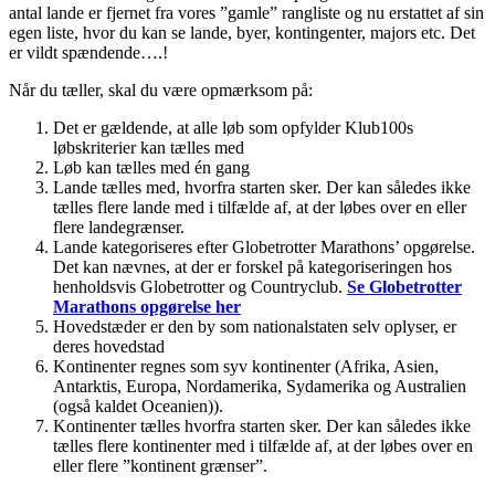
antal lande er fjernet fra vores ”gamle” rangliste og nu erstattet af sin
egen liste, hvor du kan se lande, byer, kontingenter, majors etc. Det
er vildt spændende….!
Når du tæller, skal du være opmærksom på:
Det er gældende, at alle løb som opfylder Klub100s
løbskriterier kan tælles med
Løb kan tælles med én gang
Lande tælles med, hvorfra starten sker. Der kan således ikke
tælles flere lande med i tilfælde af, at der løbes over en eller
flere landegrænser.
Lande kategoriseres efter Globetrotter Marathons’ opgørelse.
Det kan nævnes, at der er forskel på kategoriseringen hos
henholdsvis Globetrotter og Countryclub.
Se Globetrotter
Marathons opgørelse her
Hovedstæder er den by som nationalstaten selv oplyser, er
deres hovedstad
Kontinenter regnes som syv kontinenter (Afrika, Asien,
Antarktis, Europa, Nordamerika, Sydamerika og Australien
(også kaldet Oceanien)).
Kontinenter tælles hvorfra starten sker. Der kan således ikke
tælles flere kontinenter med i tilfælde af, at der løbes over en
eller flere ”kontinent grænser”.