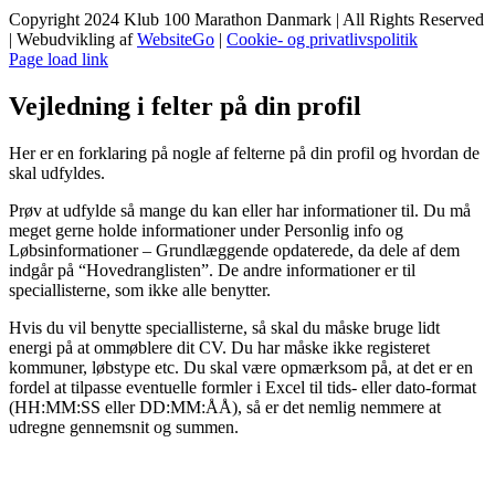
Copyright 2024 Klub 100 Marathon Danmark | All Rights Reserved
| Webudvikling af
WebsiteGo
|
Cookie- og privatlivspolitik
Page load link
Vejledning i felter på din profil
Her er en forklaring på nogle af felterne på din profil og hvordan de
skal udfyldes.
Prøv at udfylde så mange du kan eller har informationer til. Du må
meget gerne holde informationer under Personlig info og
Løbsinformationer – Grundlæggende opdaterede, da dele af dem
indgår på “Hovedranglisten”. De andre informationer er til
speciallisterne, som ikke alle benytter.
Hvis du vil benytte speciallisterne, så skal du måske bruge lidt
energi på at ommøblere dit CV. Du har måske ikke registeret
kommuner, løbstype etc. Du skal være opmærksom på, at det er en
fordel at tilpasse eventuelle formler i Excel til tids- eller dato-format
(HH:MM:SS eller DD:MM:ÅÅ), så er det nemlig nemmere at
udregne gennemsnit og summen.