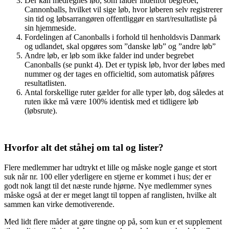
Der kan medregnes løb, som falder indenfor begrebet;
Cannonballs, hvilket vil sige løb, hvor løberen selv registrerer
sin tid og løbsarrangøren offentliggør en start/resultatliste på
sin hjemmeside.
Fordelingen af Canonballs i forhold til henholdsvis Danmark
og udlandet, skal opgøres som ”danske løb” og ”andre løb”
Andre løb, er løb som ikke falder ind under begrebet
Canonballs (se punkt 4). Det er typisk løb, hvor der løbes med
nummer og der tages en officieltid, som automatisk påføres
resultatlisten.
Antal forskellige ruter gælder for alle typer løb, dog således at
ruten ikke må være 100% identisk med et tidligere løb
(løbsrute).
Hvorfor alt det ståhej om tal og lister?
Flere medlemmer har udtrykt et lille og måske nogle gange et stort
suk når nr. 100 eller yderligere en stjerne er kommet i hus; der er
godt nok langt til det næste runde hjørne. Nye medlemmer synes
måske også at der er meget langt til toppen af ranglisten, hvilke alt
sammen kan virke demotiverende.
Med lidt flere måder at gøre tingne op på, som kun er et supplement