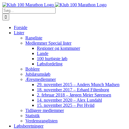
Skip
to
Søg
content
efter:
Forside
Lister
Rangliste
Medlemmer Special lister
Regioner og kommuner
Lande
100 hurtigste løb
Løbsfordeling
Boblere
Jubilæumsløb
Æresmedlemmer
29. november 2015 – Anders Munch Madsen
18. november 2017 – Erhard Filtenborg
2. februar 2018 – Jørgen Meier Sørensen
14. november 2020 – Alex Lundahl
15. november 2025 – Per Hviid
Tidligere medlemmer
Statistik
Verdensranglisten
Løbsberetninger