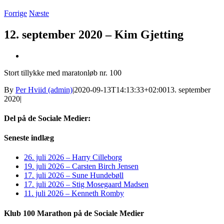
Forrige
Næste
12. september 2020 – Kim Gjetting
Se
større
Stort tillykke med maratonløb nr. 100
billede
By
Per Hviid (admin)
|
2020-09-13T14:13:33+02:00
13. september
2020
|
Del på de Sociale Medier:
Facebook
X
LinkedIn
Pinterest
E-
Seneste indlæg
mail
26. juli 2026 – Harry Cilleborg
19. juli 2026 – Carsten Birch Jensen
17. juli 2026 – Sune Hundebøll
17. juli 2026 – Stig Mosegaard Madsen
11. juli 2026 – Kenneth Romby
Klub 100 Marathon på de Sociale Medier