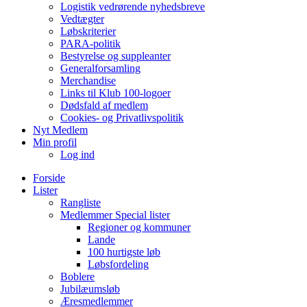
Logistik vedrørende nyhedsbreve
Vedtægter
Løbskriterier
PARA-politik
Bestyrelse og suppleanter
Generalforsamling
Merchandise
Links til Klub 100-logoer
Dødsfald af medlem
Cookies- og Privatlivspolitik
Nyt Medlem
Min profil
Log ind
Forside
Lister
Rangliste
Medlemmer Special lister
Regioner og kommuner
Lande
100 hurtigste løb
Løbsfordeling
Boblere
Jubilæumsløb
Æresmedlemmer