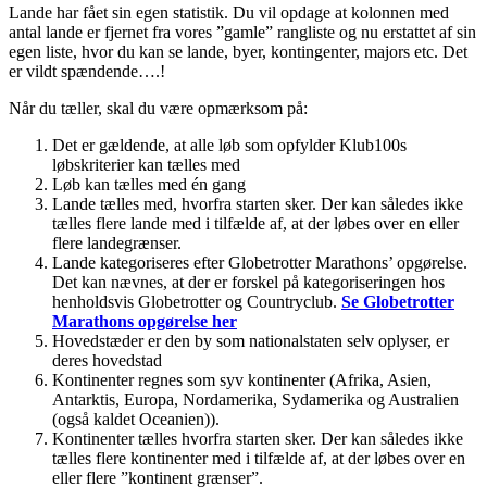
Lande har fået sin egen statistik. Du vil opdage at kolonnen med
antal lande er fjernet fra vores ”gamle” rangliste og nu erstattet af sin
egen liste, hvor du kan se lande, byer, kontingenter, majors etc. Det
er vildt spændende….!
Når du tæller, skal du være opmærksom på:
Det er gældende, at alle løb som opfylder Klub100s
løbskriterier kan tælles med
Løb kan tælles med én gang
Lande tælles med, hvorfra starten sker. Der kan således ikke
tælles flere lande med i tilfælde af, at der løbes over en eller
flere landegrænser.
Lande kategoriseres efter Globetrotter Marathons’ opgørelse.
Det kan nævnes, at der er forskel på kategoriseringen hos
henholdsvis Globetrotter og Countryclub.
Se Globetrotter
Marathons opgørelse her
Hovedstæder er den by som nationalstaten selv oplyser, er
deres hovedstad
Kontinenter regnes som syv kontinenter (Afrika, Asien,
Antarktis, Europa, Nordamerika, Sydamerika og Australien
(også kaldet Oceanien)).
Kontinenter tælles hvorfra starten sker. Der kan således ikke
tælles flere kontinenter med i tilfælde af, at der løbes over en
eller flere ”kontinent grænser”.