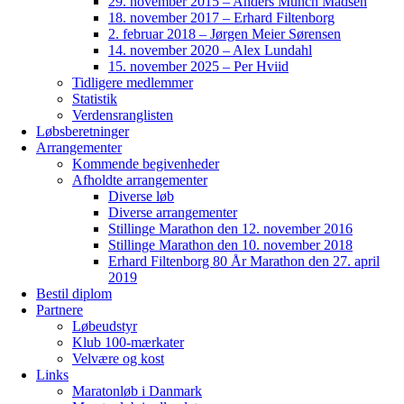
29. november 2015 – Anders Munch Madsen
18. november 2017 – Erhard Filtenborg
2. februar 2018 – Jørgen Meier Sørensen
14. november 2020 – Alex Lundahl
15. november 2025 – Per Hviid
Tidligere medlemmer
Statistik
Verdensranglisten
Løbsberetninger
Arrangementer
Kommende begivenheder
Afholdte arrangementer
Diverse løb
Diverse arrangementer
Stillinge Marathon den 12. november 2016
Stillinge Marathon den 10. november 2018
Erhard Filtenborg 80 År Marathon den 27. april
2019
Bestil diplom
Partnere
Løbeudstyr
Klub 100-mærkater
Velvære og kost
Links
Maratonløb i Danmark