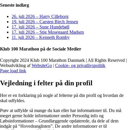
Facebook
X
LinkedIn
Pinterest
E-
Seneste indlæg
mail
26. juli 2026 – Harry Cilleborg
19. juli 2026 – Carsten Birch Jensen
17. juli 2026 – Sune Hundebøll
17. juli 2026 – Stig Mosegaard Madsen
11. juli 2026 – Kenneth Romby
Klub 100 Marathon på de Sociale Medier
Copyright 2024 Klub 100 Marathon Danmark | All Rights Reserved |
Webudvikling af
WebsiteGo
|
Cookie- og privatlivspolitik
Page load link
Vejledning i felter på din profil
Her er en forklaring på nogle af felterne på din profil og hvordan de
skal udfyldes.
Prøv at udfylde så mange du kan eller har informationer til. Du må
meget gerne holde informationer under Personlig info og
Løbsinformationer – Grundlæggende opdaterede, da dele af dem
indgår på “Hovedranglisten”. De andre informationer er til