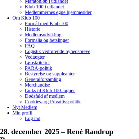
Maratonløb i udlandet
Klub 100 i udlandet
Medlemmernes egne hjemmesider
Om Klub 100
Formål med Klub 100
Historie
Medlemsudvikling
Formalia og betalinger
FAQ
Logistik vedrørende nyhedsbreve
Vedtægter
Løbskriterier
PARA-politik
Bestyrelse og suppleanter
Generalforsamling
Merchandise
Links til Klub 100-logoer
Dødsfald af medlem
Cookies- og Privatlivspolitik
Nyt Medlem
Min profil
Log ind
28. december 2025 – René Randrup