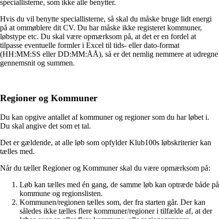
speciallisterne, som ikke alle benytter.
Hvis du vil benytte speciallisterne, så skal du måske bruge lidt energi
på at ommøblere dit CV. Du har måske ikke registeret kommuner,
løbstype etc. Du skal være opmærksom på, at det er en fordel at
tilpasse eventuelle formler i Excel til tids- eller dato-format
(HH:MM:SS eller DD:MM:ÅÅ), så er det nemlig nemmere at udregne
gennemsnit og summen.
Regioner og Kommuner
Du kan opgive antallet af kommuner og regioner som du har løbet i.
Du skal angive det som et tal.
Det er gældende, at alle løb som opfylder Klub100s løbskriterier kan
tælles med.
Når du tæller Regioner og Kommuner skal du være opmærksom på:
Løb kan tælles med én gang, de samme løb kan optræde både på
kommune og regionslisten.
Kommunen/regionen tælles som, der fra starten går. Der kan
således ikke tælles flere kommuner/regioner i tilfælde af, at der