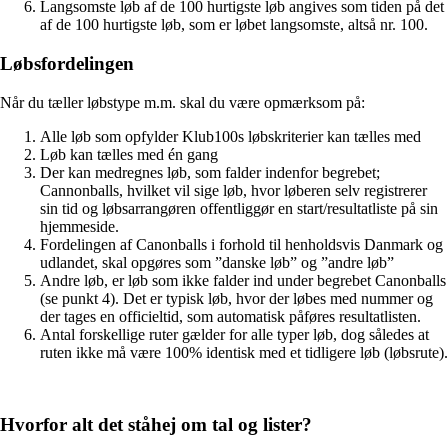
Langsomste løb af de 100 hurtigste løb angives som tiden på det
af de 100 hurtigste løb, som er løbet langsomste, altså nr. 100.
Løbsfordelingen
Når du tæller løbstype m.m. skal du være opmærksom på:
Alle løb som opfylder Klub100s løbskriterier kan tælles med
Løb kan tælles med én gang
Der kan medregnes løb, som falder indenfor begrebet;
Cannonballs, hvilket vil sige løb, hvor løberen selv registrerer
sin tid og løbsarrangøren offentliggør en start/resultatliste på sin
hjemmeside.
Fordelingen af Canonballs i forhold til henholdsvis Danmark og
udlandet, skal opgøres som ”danske løb” og ”andre løb”
Andre løb, er løb som ikke falder ind under begrebet Canonballs
(se punkt 4). Det er typisk løb, hvor der løbes med nummer og
der tages en officieltid, som automatisk påføres resultatlisten.
Antal forskellige ruter gælder for alle typer løb, dog således at
ruten ikke må være 100% identisk med et tidligere løb (løbsrute).
Hvorfor alt det ståhej om tal og lister?