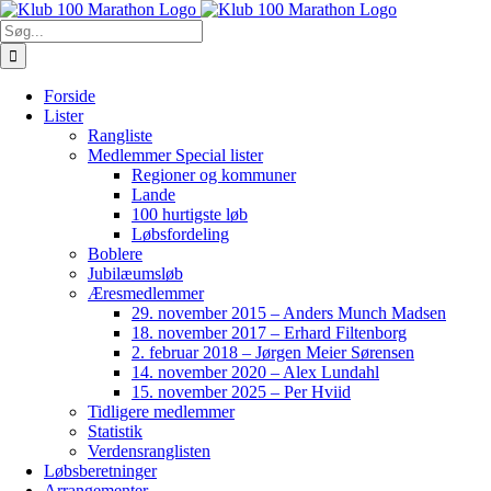
Skip
to
Søg
content
efter:
Forside
Lister
Rangliste
Medlemmer Special lister
Regioner og kommuner
Lande
100 hurtigste løb
Løbsfordeling
Boblere
Jubilæumsløb
Æresmedlemmer
29. november 2015 – Anders Munch Madsen
18. november 2017 – Erhard Filtenborg
2. februar 2018 – Jørgen Meier Sørensen
14. november 2020 – Alex Lundahl
15. november 2025 – Per Hviid
Tidligere medlemmer
Statistik
Verdensranglisten
Løbsberetninger
Arrangementer