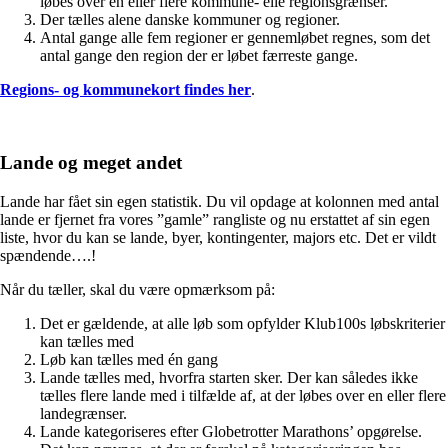
løbes over en eller flere kommune- elle regionsgrænser.
Der tælles alene danske kommuner og regioner.
Antal gange alle fem regioner er gennemløbet regnes, som det
antal gange den region der er løbet færreste gange.
Regions- og kommunekort findes her
.
Lande og meget andet
Lande har fået sin egen statistik. Du vil opdage at kolonnen med antal
lande er fjernet fra vores ”gamle” rangliste og nu erstattet af sin egen
liste, hvor du kan se lande, byer, kontingenter, majors etc. Det er vildt
spændende….!
Når du tæller, skal du være opmærksom på:
Det er gældende, at alle løb som opfylder Klub100s løbskriterier
kan tælles med
Løb kan tælles med én gang
Lande tælles med, hvorfra starten sker. Der kan således ikke
tælles flere lande med i tilfælde af, at der løbes over en eller flere
landegrænser.
Lande kategoriseres efter Globetrotter Marathons’ opgørelse.