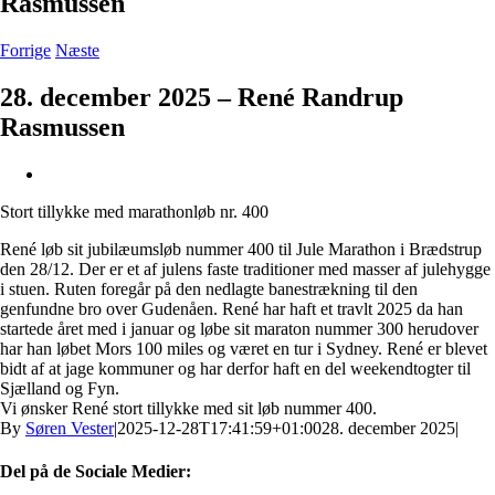
Rasmussen
Forrige
Næste
28. december 2025 – René Randrup
Rasmussen
Se
større
Stort tillykke med marathonløb nr. 400
billede
René løb sit jubilæumsløb nummer 400 til Jule Marathon i Brædstrup
den 28/12. Der er et af julens faste traditioner med masser af julehygge
i stuen. Ruten foregår på den nedlagte banestrækning til den
genfundne bro over Gudenåen. René har haft et travlt 2025 da han
startede året med i januar og løbe sit maraton nummer 300 herudover
har han løbet Mors 100 miles og været en tur i Sydney. René er blevet
bidt af at jage kommuner og har derfor haft en del weekendtogter til
Sjælland og Fyn.
Vi ønsker René stort tillykke med sit løb nummer 400.
By
Søren Vester
|
2025-12-28T17:41:59+01:00
28. december 2025
|
Del på de Sociale Medier: