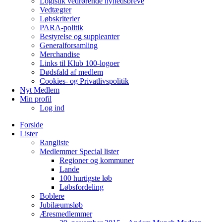
Logistik vedrørende nyhedsbreve
Vedtægter
Løbskriterier
PARA-politik
Bestyrelse og suppleanter
Generalforsamling
Merchandise
Links til Klub 100-logoer
Dødsfald af medlem
Cookies- og Privatlivspolitik
Nyt Medlem
Min profil
Log ind
Forside
Lister
Rangliste
Medlemmer Special lister
Regioner og kommuner
Lande
100 hurtigste løb
Løbsfordeling
Boblere
Jubilæumsløb
Æresmedlemmer