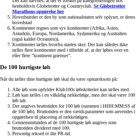
Det kan nævnes, at der er forskel på kategoriseringen hos
henholdsvis Globetrotter og Countryclub.
Se Globetrotter
Marathons opgørelse her
Hovedstæder er den by som nationalstaten selv oplyser, er deres
hovedstad
Kontinenter regnes som syv kontinenter (Afrika, Asien,
Antarktis, Europa, Nordamerika, Sydamerika og Australien
(også kaldet Oceanien)).
Kontinenter tælles hvorfra starten sker. Der kan således ikke
tælles flere kontinenter med i tilfælde af, at der løbes over en
eller flere ”kontinent grænser”.
De 100 hurtigste løb
Når du tæller dine hurtigste løb skal du være opmærksom på:
Alle løb som opfylder Klub100s løbskriterier kan tælles med.
Løb kan tælles i en vilkårlig rækkefølge, men der skal være 100
løb ialt.
Der angives bruttotiden for 100 løb (summen i HHH:MM:SS af
de 100 løb). Bruttotiden er den værdi-parameter som anvendes i
opgørelsen til placering af rækkefølgen.
Gennemsnitstiden af de 100 hurtigste løb angives som
bruttotiden divideret med 100.
Personlig rekord er din PR-tid.