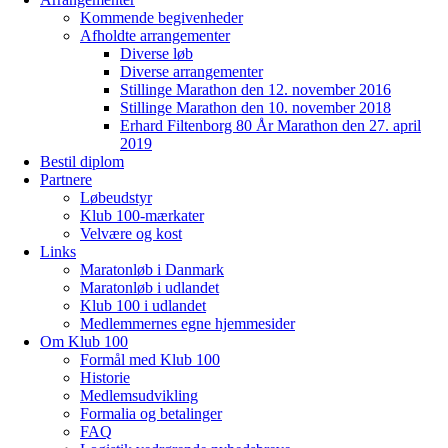
Kommende begivenheder
Afholdte arrangementer
Diverse løb
Diverse arrangementer
Stillinge Marathon den 12. november 2016
Stillinge Marathon den 10. november 2018
Erhard Filtenborg 80 År Marathon den 27. april
2019
Bestil diplom
Partnere
Løbeudstyr
Klub 100-mærkater
Velvære og kost
Links
Maratonløb i Danmark
Maratonløb i udlandet
Klub 100 i udlandet
Medlemmernes egne hjemmesider
Om Klub 100
Formål med Klub 100
Historie
Medlemsudvikling
Formalia og betalinger
FAQ