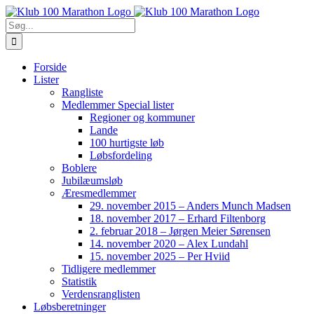
Skip
to
Søg
content
efter:
Forside
Lister
Rangliste
Medlemmer Special lister
Regioner og kommuner
Lande
100 hurtigste løb
Løbsfordeling
Boblere
Jubilæumsløb
Æresmedlemmer
29. november 2015 – Anders Munch Madsen
18. november 2017 – Erhard Filtenborg
2. februar 2018 – Jørgen Meier Sørensen
14. november 2020 – Alex Lundahl
15. november 2025 – Per Hviid
Tidligere medlemmer
Statistik
Verdensranglisten
Løbsberetninger