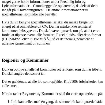
meget gerne holde informationer under Personlig info og
Løbsinformationer – Grundlæggende opdaterede, da dele af dem
indgår på “Hovedranglisten”. De andre informationer er til
speciallisterne, som ikke alle benytter.
Hvis du vil benytte speciallisterne, så skal du måske bruge lidt
energi på at ommøblere dit CV. Du har måske ikke registeret
kommuner, løbstype etc. Du skal være opmærksom på, at det er en
fordel at tilpasse eventuelle formler i Excel til tids- eller dato-format
(HH:MM:SS eller DD:MM:ÅÅ), så er det nemlig nemmere at
udregne gennemsnit og summen.
Regioner og Kommuner
Du kan opgive antallet af kommuner og regioner som du har løbet i.
Du skal angive det som et tal.
Det er gældende, at alle løb som opfylder Klub100s løbskriterier kan
tælles med.
Når du tæller Regioner og Kommuner skal du være opmærksom på:
Løb kan tælles med én gang, de samme løb kan optræde både