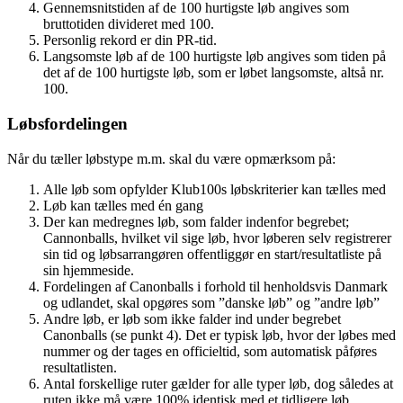
Gennemsnitstiden af de 100 hurtigste løb angives som
bruttotiden divideret med 100.
Personlig rekord er din PR-tid.
Langsomste løb af de 100 hurtigste løb angives som tiden på
det af de 100 hurtigste løb, som er løbet langsomste, altså nr.
100.
Løbsfordelingen
Når du tæller løbstype m.m. skal du være opmærksom på:
Alle løb som opfylder Klub100s løbskriterier kan tælles med
Løb kan tælles med én gang
Der kan medregnes løb, som falder indenfor begrebet;
Cannonballs, hvilket vil sige løb, hvor løberen selv registrerer
sin tid og løbsarrangøren offentliggør en start/resultatliste på
sin hjemmeside.
Fordelingen af Canonballs i forhold til henholdsvis Danmark
og udlandet, skal opgøres som ”danske løb” og ”andre løb”
Andre løb, er løb som ikke falder ind under begrebet
Canonballs (se punkt 4). Det er typisk løb, hvor der løbes med
nummer og der tages en officieltid, som automatisk påføres
resultatlisten.
Antal forskellige ruter gælder for alle typer løb, dog således at
ruten ikke må være 100% identisk med et tidligere løb