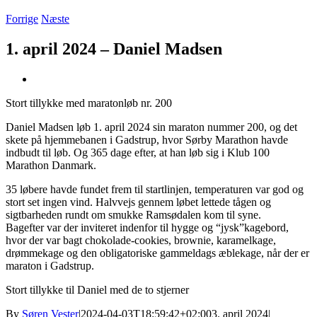
Forrige
Næste
1. april 2024 – Daniel Madsen
Se
større
Stort tillykke med maratonløb nr. 200
billede
Daniel Madsen løb 1. april 2024 sin maraton nummer 200, og det
skete på hjemmebanen i Gadstrup, hvor Sørby Marathon havde
indbudt til løb. Og 365 dage efter, at han løb sig i Klub 100
Marathon Danmark.
35 løbere havde fundet frem til startlinjen, temperaturen var god og
stort set ingen vind. Halvvejs gennem løbet lettede tågen og
sigtbarheden rundt om smukke Ramsødalen kom til syne.
Bagefter var der inviteret indenfor til hygge og “jysk”kagebord,
hvor der var bagt chokolade-cookies, brownie, karamelkage,
drømmekage og den obligatoriske gammeldags æblekage, når der er
maraton i Gadstrup.
Stort tillykke til Daniel med de to stjerner
By
Søren Vester
|
2024-04-03T18:59:42+02:00
3. april 2024
|