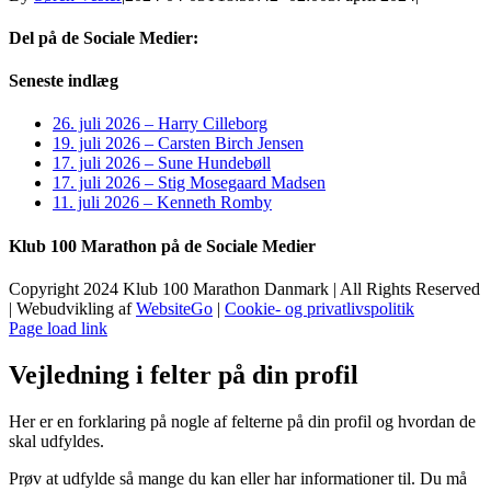
Del på de Sociale Medier:
Facebook
X
LinkedIn
Pinterest
E-
Seneste indlæg
mail
26. juli 2026 – Harry Cilleborg
19. juli 2026 – Carsten Birch Jensen
17. juli 2026 – Sune Hundebøll
17. juli 2026 – Stig Mosegaard Madsen
11. juli 2026 – Kenneth Romby
Klub 100 Marathon på de Sociale Medier
Copyright 2024 Klub 100 Marathon Danmark | All Rights Reserved
| Webudvikling af
WebsiteGo
|
Cookie- og privatlivspolitik
Page load link
Vejledning i felter på din profil
Her er en forklaring på nogle af felterne på din profil og hvordan de
skal udfyldes.
Prøv at udfylde så mange du kan eller har informationer til. Du må