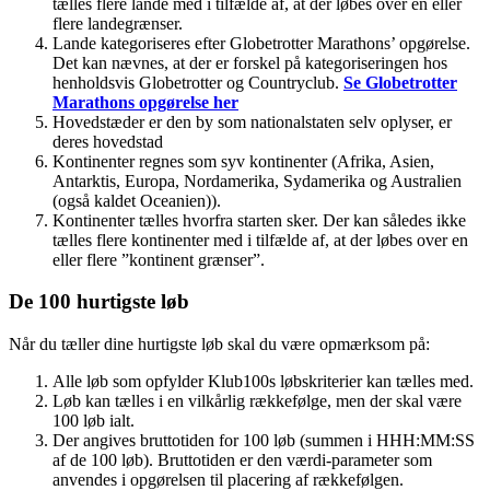
tælles flere lande med i tilfælde af, at der løbes over en eller
flere landegrænser.
Lande kategoriseres efter Globetrotter Marathons’ opgørelse.
Det kan nævnes, at der er forskel på kategoriseringen hos
henholdsvis Globetrotter og Countryclub.
Se Globetrotter
Marathons opgørelse her
Hovedstæder er den by som nationalstaten selv oplyser, er
deres hovedstad
Kontinenter regnes som syv kontinenter (Afrika, Asien,
Antarktis, Europa, Nordamerika, Sydamerika og Australien
(også kaldet Oceanien)).
Kontinenter tælles hvorfra starten sker. Der kan således ikke
tælles flere kontinenter med i tilfælde af, at der løbes over en
eller flere ”kontinent grænser”.
De 100 hurtigste løb
Når du tæller dine hurtigste løb skal du være opmærksom på:
Alle løb som opfylder Klub100s løbskriterier kan tælles med.
Løb kan tælles i en vilkårlig rækkefølge, men der skal være
100 løb ialt.
Der angives bruttotiden for 100 løb (summen i HHH:MM:SS
af de 100 løb). Bruttotiden er den værdi-parameter som
anvendes i opgørelsen til placering af rækkefølgen.