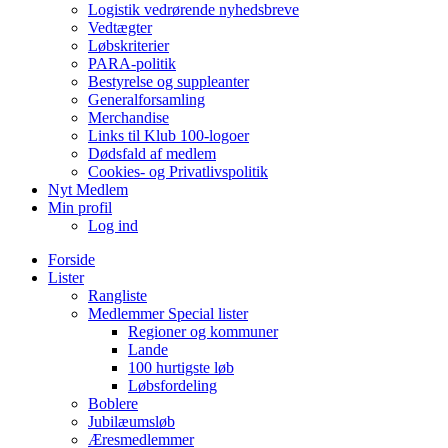
Logistik vedrørende nyhedsbreve
Vedtægter
Løbskriterier
PARA-politik
Bestyrelse og suppleanter
Generalforsamling
Merchandise
Links til Klub 100-logoer
Dødsfald af medlem
Cookies- og Privatlivspolitik
Nyt Medlem
Min profil
Log ind
Forside
Lister
Rangliste
Medlemmer Special lister
Regioner og kommuner
Lande
100 hurtigste løb
Løbsfordeling
Boblere
Jubilæumsløb
Æresmedlemmer