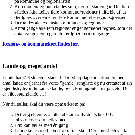
på kommune og regionslisten.
Kommunen/regionen tælles som, der fra starten går. Der kan
således ikke tælles flere kommuner/regioner i tilfælde af, at
der løbes over en eller flere kommune- elle regionsgrænser.
Der tælles alene danske kommuner og regioner.
Antal gange alle fem regioner er gennemløbet regnes, som det
antal gange den region der er løbet færreste gange.
Regions- og kommunekort findes her
.
Lande og meget andet
Lande har fået sin egen statistik. Du vil opdage at kolonnen med
antal lande er fjernet fra vores ”gamle” rangliste og nu erstattet af sin
egen liste, hvor du kan se lande, byer, kontingenter, majors etc. Det
er vildt spændende….!
Når du tæller, skal du være opmærksom på:
Det er gældende, at alle løb som opfylder Klub100s
løbskriterier kan tælles med
Løb kan tælles med én gang
Lande tælles med, hvorfra starten sker. Der kan således ikke